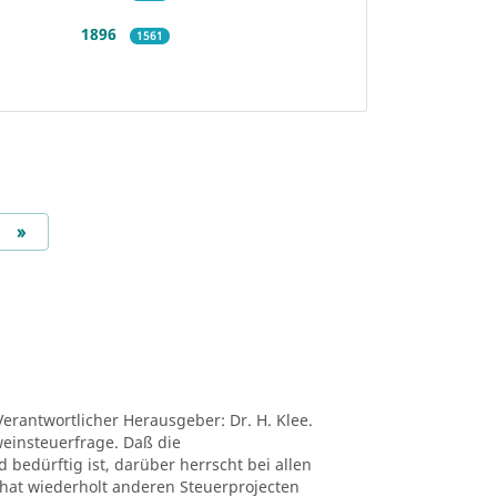
1896
1561
Next
»
Verantwortlicher Herausgeber: Dr. H. Klee.
tweinsteuerfrage. Daß die
edürftig ist, darüber herrscht bei allen
ei hat wiederholt anderen Steuerprojecten