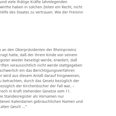
 und viele thätige Kräfte lahmlegenden
rthe haben in solchen Zeiten ein Recht, nicht
Hilfe des Staates zu vertrauen. Wie der Freisinn
rn an den Oberpräsidenten der Rheinprovinz
tragt hatte, daß der ihrem Kinde von seinem
gister wieder beseitigt werde, erwidert, daß
riften voraussichtlich nicht werde stattgegeben
chwerlich ein das Berichtigungsverfahren
er wird aus diesem Anlaß darauf hingewiesen,
u betrachten, durch das Gesetz bezüglich der
bezüglich der Kirchenbücher der Fall war, –
noch in Kraft stehenden Gesetze vom 11.
 die Standesregister als Vornamen nur
iedenen Kalendarien gebräuchlichen Namen und
alten Gesch ..."