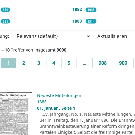
1882
550
1035
1883
551
1314
Aktualisieren
rung:
1 - 10
Treffer von insgesamt
9090
(current)
1
2
3
4
5
...
908
909
Neueste Mitteilungen
1886
01. Januar , Seite 1
"...V. Jahrgang. No. 1. Neueste Mittheilungen. 
Berlin, Freitag, den 1. Januar 1886. Die Brann
Branntweinbesteuerung einer Reform dringend b
Parteien Einigkeit. Selbst die freisinnige Part