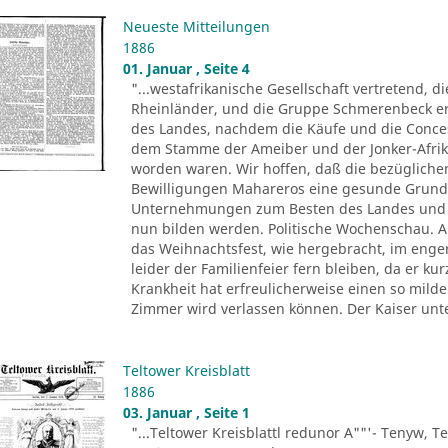
Neueste Mitteilungen
1886
01. Januar , Seite 4
"...westafrikanische Gesellschaft vertretend, d
Rheinländer, und die Gruppe Schmerenbeck erh
des Landes, nachdem die Käufe und die Conce
dem Stamme der Ameiber und der Jonker-Afrika
worden waren. Wir hoffen, daß die bezüglichen
Bewilligungen Mahareros eine gesunde Grund
Unternehmungen zum Besten des Landes und z
nun bilden werden. Politische Wochenschau. Au
das Weihnachtsfest, wie hergebracht, im eng
leider der Familienfeier fern bleiben, da er k
Krankheit hat erfreulicherweise einen so mil
Zimmer wird verlassen können. Der Kaiser unt
Teltower Kreisblatt
1886
03. Januar , Seite 1
"...Teltower Kreisblattl redunor A""'- Tenyw, Te