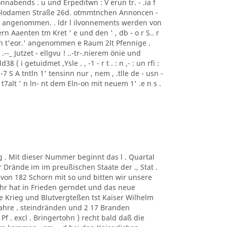
nabends . u und Erpeditwn : V erun tr. - .ia f
i Polodamen Straße 26d. otmmtnchen Annoncen -
ise angenommen. . ldr l ilvonnements werden von
rn Aaenten tm Kret ' e und den ' , db - o r S.. r
ren t'eor.' angenommen e Raum 2lt Pfennige .
: ) .--_ Jutzet - ellgvu ! ..-tr-.nierem önie und
8 ( i getuidmet ,Ysle . , -1 - r t . : n ,- : un rfi :
"' . , -7 S A tntln 1' tensinn nur , nem , .tlle de - usn -
nlr t7alt ' n ln- nt dem Eln-on mit neuem 1' .e n s .
g . Mit dieser Nummer beginnt das l . Quartal
r Drände im im preußischen Staate der ., Stat .
von 182 Schorn mit so und bitten wir unsere
ahr hat in Frieden gerndet und das neue
ne Krieg und Blutvergteßen tst Kaiser Wilhelm
hre . steindränden und 2 17 Branden
f . excl . Bringertohn ) recht bald daß die