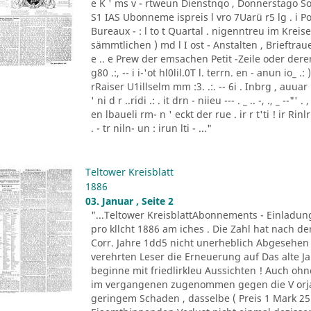
e K ' ms v - rtweun Dienstnqo , Donnerstago Son
S1 IAS Ubonneme ispreis l vro 7Uarü r5 lg . 
Bureaux - : l to t Quartal . nigenntreu im Kre
sämmtlichen ) md l I ost - Anstalten , Brieftraue
e .. e Prew der emsachen Petit -Zeile oder de
g80 .:, -- i i-'ot hl0lil.0T l. terrn. en - anun io_ .
rRaiser U1illselm mm :3. .:. -- 6i . Inbrg , auuar ld3
' ni d r ..ridi .: . it drn - niieu --- . _ .. -, ., _ --
en lbaueli rm- n ' eckt der rue . ir r t'ti ! ir Ri
. - tr niln- un : irun lti - ..."
Teltower Kreisblatt
1886
03. Januar , Seite 2
"...Teltower KreisblattAbonnements - Einladun
pro kllcht 1886 am iches . Die Zahl hat nach de
Corr. Jahre 1dd5 nicht unerheblich Abgesehen 
verehrten Leser die Erneuerung auf Das alte J
beginne mit friedlirkleu Aussichten ! Auch oh
im vergangenen zugenommen gegen die V orja
geringem Schaden , dasselbe ( Preis 1 Mark 25 P