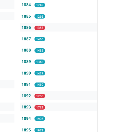
1884
1249
1885
1266
1886
1387
1887
1460
1888
1435
1889
1346
1890
1417
1891
1460
1892
1260
1893
1723
1894
1908
1895
1672