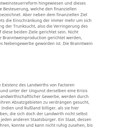
ntweinsteuerreform hingewiesen und dieses
ne Besteuerung, welche den finanziellen
bezeichnet. Aber neben dem finanziellen Ziel
tets die Einschränkung der immer mehr um sich
g der Trunksucht, also die Verringerung des
iese beiden Ziele gerichtet sein. Nicht
 Branntweinproduction gerichtet werden,
hes Nebengewerbe geworden ist. Die Branntwein
ie Existenz des Landwirths von Factoren
 und unter der Ungunst derselben eine Krisis
e landwirthschaftlicher Gewerbe, werden durch
ihren Absatzgebieten zu verdrängen gesucht,
 Indien und Rußland billiger, als sie hier
en, die sich doch der Landwirth nicht selbst
für jeden anderen Staatsbürger. Ein Staat, dessen
hren, konnte und kann nicht ruhig zusehen, bis