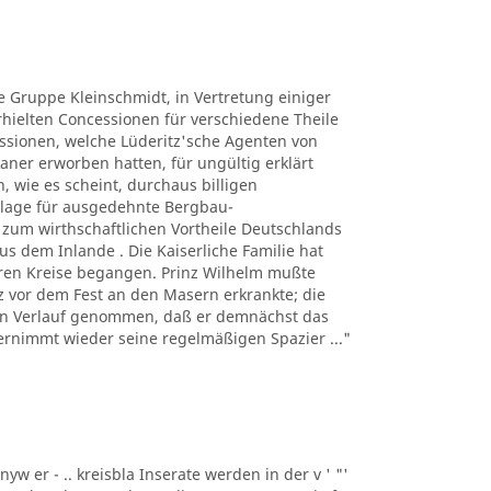
ie Gruppe Kleinschmidt, in Vertretung einiger
ielten Concessionen für verschiedene Theile
ssionen, welche Lüderitz'sche Agenten von
ner erworben hatten, für ungültig erklärt
, wie es scheint, durchaus billigen
lage für ausgedehnte Bergbau-
um wirthschaftlichen Vortheile Deutschlands
s dem Inlande . Die Kaiserliche Familie hat
eren Kreise begangen. Prinz Wilhelm mußte
urz vor dem Fest an den Masern erkrankte; die
den Verlauf genommen, daß er demnächst das
ernimmt wieder seine regelmäßigen Spazier ..."
nyw er - .. kreisbla Inserate werden in der v ' "'