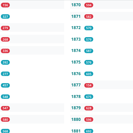
1870
156
594
1871
327
582
1872
279
570
1873
268
579
1874
336
587
1875
392
576
1876
277
605
1877
457
154
1878
548
675
1879
547
628
1880
580
596
1881
568
692