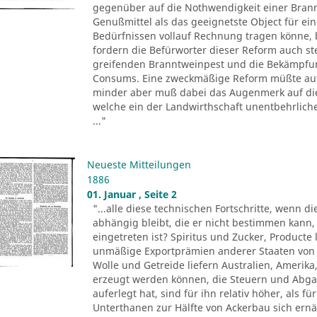
gegenüber auf die Nothwendigkeit einer Bran
Genußmittel als das geeignetste Object für ei
Bedürfnissen vollauf Rechnung tragen könne, 
fordern die Befürworter dieser Reform auch s
greifenden Branntweinpest und die Bekämpfun
Consums. Eine zweckmäßige Reform müßte auf d
minder aber muß dabei das Augenmerk auf die
welche ein der Landwirthschaft unentbehrlic
..."
Neueste Mitteilungen
1886
01. Januar , Seite 2
"...alle diese technischen Fortschritte, wenn d
abhängig bleibt, die er nicht bestimmen kann,
eingetreten ist? Spiritus und Zucker, Product
unmäßige Exportprämien anderer Staaten von 
Wolle und Getreide liefern Australien, Amerika,
erzeugt werden können, die Steuern und Abgab
auferlegt hat, sind für ihn relativ höher, als 
Unterthanen zur Hälfte von Ackerbau sich ernä