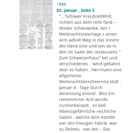
1886
03. Januar , Seite 3
"...Teltower KreisblattRlnll,
richten aus dem reife fand --
Nieder Schönweibe. Am 1 .
Weibnachtsseiertage s einen
Arm aebolt Weg in das Innere
der Hand eine und von da in
den im Saale des restaurants "
Zum Schweizerhaus´' bei und
verschiedenes . 'wtrd gebahnt
aber es haben , Herrmann eine
allgemeine
Weihnachtsbescheernna statt .
Januar d . Tage Durch
dereistung eintret . Blut Ein
renommirter Arzt wurde
nunherbeispät , so daß
lebensgefährliche reichliche
Gaben , welche dem Komité
von den hiesigen Fabrik- war
zu Deltotu . von Am -- Die