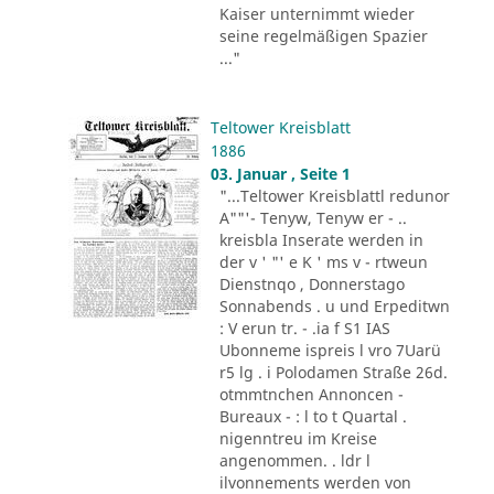
Kaiser unternimmt wieder
seine regelmäßigen Spazier
..."
Teltower Kreisblatt
1886
03. Januar , Seite 1
"...Teltower Kreisblattl redunor
A""'- Tenyw, Tenyw er - ..
kreisbla Inserate werden in
der v ' "' e K ' ms v - rtweun
Dienstnqo , Donnerstago
Sonnabends . u und Erpeditwn
: V erun tr. - .ia f S1 IAS
Ubonneme ispreis l vro 7Uarü
r5 lg . i Polodamen Straße 26d.
otmmtnchen Annoncen -
Bureaux - : l to t Quartal .
nigenntreu im Kreise
angenommen. . ldr l
ilvonnements werden von