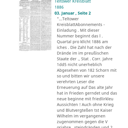
Teltower Kreisblatt
1886
03. Januar , Seite 2
"...Teltower
KreisblattAbonnements -
Einladung . Mit dieser
Nummer beginnt das l .
Quartal pro kllcht 1886 am
iches . Die Zahl hat nach der
Drände im im preußischen
Staate der ., Stat . Corr. Jahre
1dd5 nicht unerheblich
Abgesehen von 182 Schorn mit
so und bitten wir unsere
verehrten Leser die
Erneuerung auf Das alte Jahr
hat in Frieden gerndet und das
neue beginne mit friedlirkleu
Aussichten ! Auch ohne Krieg
und Blutvergteßen tst Kaiser
Wilhelm im vergangenen
zugenommen gegen die V
orjahre . steindränden und 2