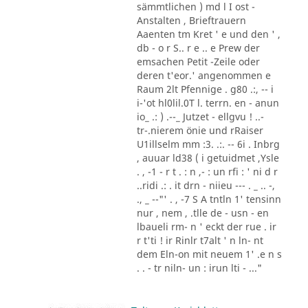
sämmtlichen ) md l I ost -
Anstalten , Brieftrauern
Aaenten tm Kret ' e und den ' ,
db - o r S.. r e .. e Prew der
emsachen Petit -Zeile oder
deren t'eor.' angenommen e
Raum 2lt Pfennige . g80 .:, -- i
i-'ot hl0lil.0T l. terrn. en - anun
io_ .: ) .--_ Jutzet - ellgvu ! ..-
tr-.nierem önie und rRaiser
U1illselm mm :3. .:. -- 6i . Inbrg
, auuar ld38 ( i getuidmet ,Ysle
. , -1 - r t . : n ,- : un rfi : ' ni d r
..ridi .: . it drn - niieu --- . _ .. -,
., _ --"' . , -7 S A tntln 1' tensinn
nur , nem , .tlle de - usn - en
lbaueli rm- n ' eckt der rue . ir
r t'ti ! ir Rinlr t7alt ' n ln- nt
dem Eln-on mit neuem 1' .e n s
. . - tr niln- un : irun lti - ..."