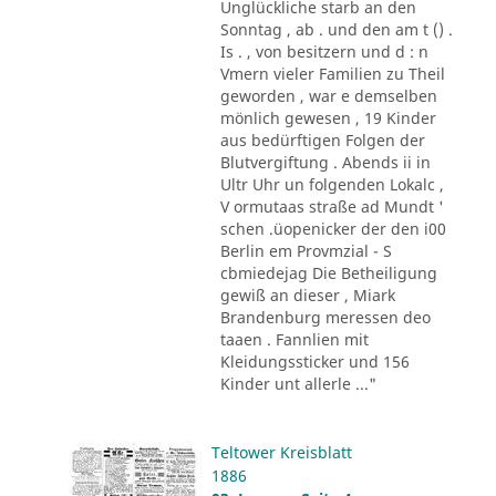
Unglückliche starb an den
Sonntag , ab . und den am t () .
Is . , von besitzern und d : n
Vmern vieler Familien zu Theil
geworden , war e demselben
mönlich gewesen , 19 Kinder
aus bedürftigen Folgen der
Blutvergiftung . Abends ii in
Ultr Uhr un folgenden Lokalc ,
V ormutaas straße ad Mundt '
schen .üopenicker der den i00
Berlin em Provmzial - S
cbmiedejag Die Betheiligung
gewiß an dieser , Miark
Brandenburg meressen deo
taaen . Fannlien mit
Kleidungssticker und 156
Kinder unt allerle ..."
Teltower Kreisblatt
1886