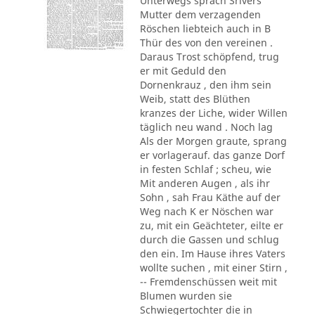
Unterwegs sprach Srivers
Mutter dem verzagenden
Röschen liebteich auch in B
Thür des von den vereinen .
Daraus Trost schöpfend, trug
er mit Geduld den
Dornenkrauz , den ihm sein
Weib, statt des Blüthen
kranzes der Liche, wider Willen
täglich neu wand . Noch lag
Als der Morgen graute, sprang
er vorlagerauf. das ganze Dorf
in festen Schlaf ; scheu, wie
Mit anderen Augen , als ihr
Sohn , sah Frau Käthe auf der
Weg nach K er Nöschen war
zu, mit ein Geächteter, eilte er
durch die Gassen und schlug
den ein. Im Hause ihres Vaters
wollte suchen , mit einer Stirn ,
-- Fremdenschüssen weit mit
Blumen wurden sie
Schwiegertochter die in