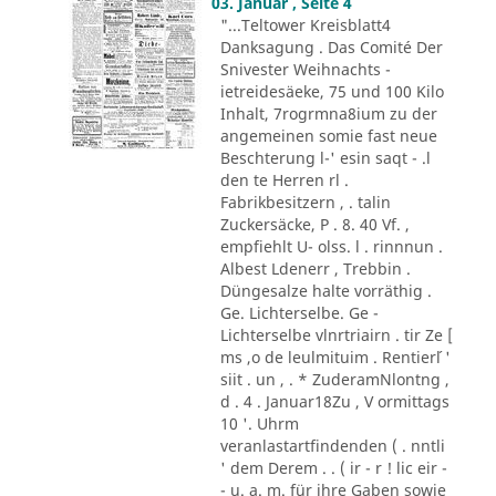
03. Januar , Seite 4
"...Teltower Kreisblatt4
Danksagung . Das Comité Der
Snivester Weihnachts -
ietreidesäeke, 75 und 100 Kilo
Inhalt, 7rogrmna8ium zu der
angemeinen somie fast neue
Beschterung l-' esin saqt - .l
den te Herren rl .
Fabrikbesitzern , . talin
Zuckersäcke, P . 8. 40 Vf. ,
empfiehlt U- olss. l . rinnnun .
Albest Ldenerr , Trebbin .
Düngesalze halte vorräthig .
Ge. Lichterselbe. Ge -
Lichterselbe vlnrtriairn . tir Ze [
ms ,o de leulmituim . Rentier´l '
siit . un , . * ZuderamNlontng ,
d . 4 . Januar18Zu , V ormittags
10 '. Uhrm
veranlastartfindenden ( . nntli
' dem Derem . . ( ir - r ! lic eir -
- u. a. m. für ihre Gaben sowie