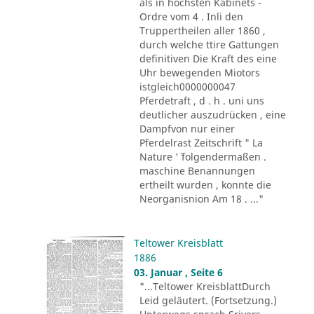
als in höchsten Kabinets -
Ordre vom 4 . Inli den
Truppertheilen aller 1860 ,
durch welche ttire Gattungen
definitiven Die Kraft des eine
Uhr bewegenden Miotors
istgleich0000000047
Pferdetraft , d . h . uni uns
deutlicher auszudrücken , eine
Dampfvon nur einer
Pferdelrast Zeitschrift " La
Nature '´ folgendermaßen .
maschine Benannungen
ertheilt wurden , konnte die
Neorganisnion Am 18 . ..."
Teltower Kreisblatt
1886
03. Januar , Seite 6
"...Teltower KreisblattDurch
Leid geläutert. (Fortsetzung.)