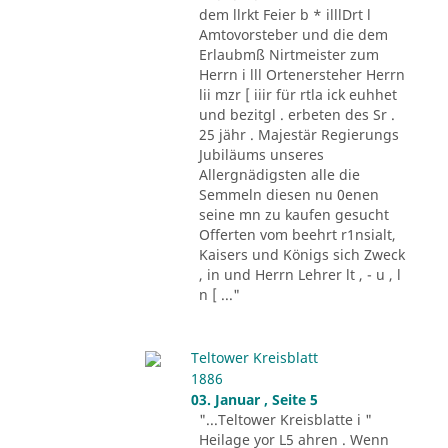
dem llrkt Feier b * illlDrt l
Amtovorsteber und die dem
Erlaubmß Nirtmeister zum
Herrn i lll Ortenersteher Herrn
lii mzr [ iiir für rtla ick euhhet
und bezitgl . erbeten des Sr .
25 jähr . Majestär Regierungs
Jubiläums unseres
Allergnädigsten alle die
Semmeln diesen nu 0enen
seine mn zu kaufen gesucht
Offerten vom beehrt r1nsialt,
Kaisers und Königs sich Zweck
, in und Herrn Lehrer lt , - u , l
n [ ..."
Teltower Kreisblatt
1886
03. Januar , Seite 5
"...Teltower Kreisblatte i "
Heilage yor L5 ahren . Wenn