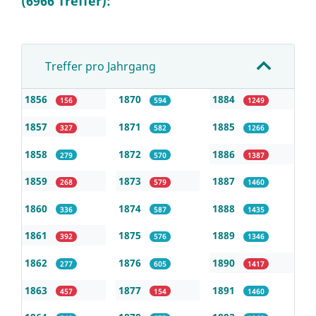
(6966 Treffer):
Treffer pro Jahrgang
1856
1870
1884
156
594
1249
1857
1871
1885
327
582
1266
1858
1872
1886
279
570
1387
1859
1873
1887
268
579
1460
1860
1874
1888
336
587
1435
1861
1875
1889
392
576
1346
1862
1876
1890
277
605
1417
1863
1877
1891
457
154
1460