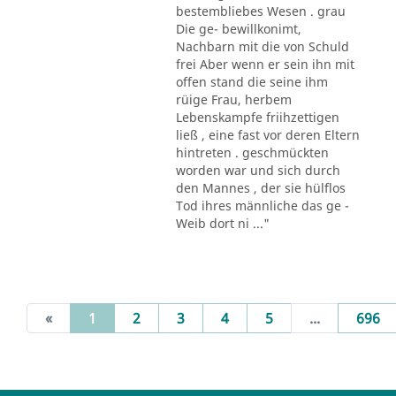
bestembliebes Wesen . grau
Die ge- bewillkonimt,
Nachbarn mit die von Schuld
frei Aber wenn er sein ihn mit
offen stand die seine ihm
rüige Frau, herbem
Lebenskampfe friihzettigen
ließ , eine fast vor deren Eltern
hintreten . geschmückten
worden war und sich durch
den Mannes , der sie hülflos
Tod ihres männliche das ge -
Weib dort ni ..."
(current)
«
1
2
3
4
5
...
696