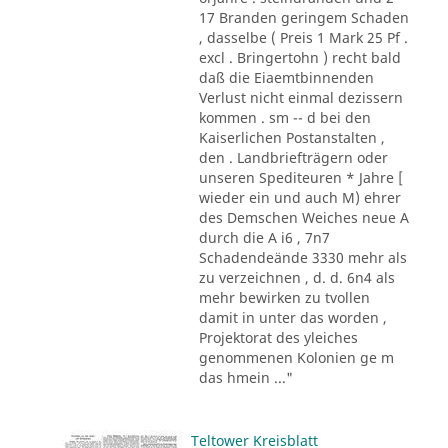
17 Branden geringem Schaden
, dasselbe ( Preis 1 Mark 25 Pf .
excl . Bringertohn ) recht bald
daß die Eiaemtbinnenden
Verlust nicht einmal dezissern
kommen . sm -- d bei den
Kaiserlichen Postanstalten ,
den . Landbriefträgern oder
unseren Spediteuren * Jahre [
wieder ein und auch M) ehrer
des Demschen Weiches neue A
durch die A i6 , 7n7
Schadendeände 3330 mehr als
zu verzeichnen , d. d. 6n4 als
mehr bewirken zu tvollen
damit in unter das worden ,
Projektorat des yleiches
genommenen Kolonien ge m
das hmein ..."
Teltower Kreisblatt