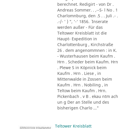
berechnet. Redigirt - von Dr .
Andreas Sommer. . ,--S- l No . 1
Charlomnburg, den .5 . . Juli .- .
.-/- ' ) ", '-' 1856. ´ Inserate
werden außer - Für das
Teltower Kreisblatt ist die
Haupt- Expedition in
Charlottenburg , Kirchstraße
26 . dem angenommnen : in K.
- Wusterhausen beim Kaufm .
Hrn . Scheder beim Kaufm. Hrn
. Plewe S in Köpnick beim
Kaufm . Hrn . Liese , in
Mittenwalde in Zossen beim
Kaufm . Hrn . Nobiling , in
Teltow beim Kaufm . Hrn.
Pickenbach . v B . ekau ntm ach
un g Der an Stelle und des
bisherigen Charlo ..."
Teltower Kreisblatt