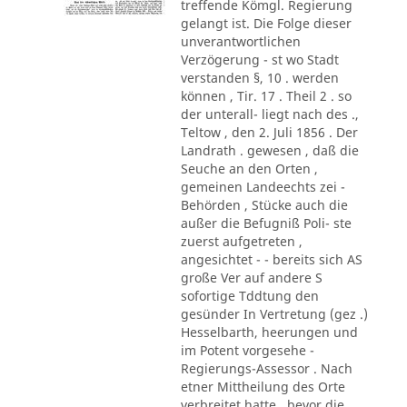
treffende Kömgl. Regierung
gelangt ist. Die Folge dieser
unverantwortlichen
Verzögerung - st wo Stadt
verstanden §, 10 . werden
können , Tir. 17 . Theil 2 . so
der unterall- liegt nach des .,
Teltow , den 2. Juli 1856 . Der
Landrath . gewesen , daß die
Seuche an den Orten ,
gemeinen Landeechts zei -
Behörden , Stücke auch die
außer die Befugniß Poli- ste
zuerst aufgetreten ,
angesichtet - - bereits sich AS
große Ver auf andere S
sofortige Tddtung den
gesünder In Vertretung (gez .)
Hesselbarth, heerungen und
im Potent vorgesehe -
Regierungs-Assessor . Nach
etner Mittheilung des Orte
verbreitet hatte , bevor die