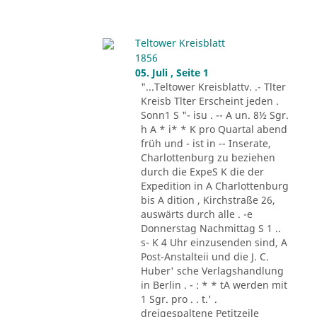
Teltower Kreisblatt
1856
05. Juli , Seite 1
"...Teltower Kreisblattv. .- Tlter
Kreisb Tlter Erscheint jeden .
Sonn1 S "- isu . -- A un. 8½ Sgr.
h A * i* * K pro Quartal abend
früh und - ist in -- Inserate,
Charlottenburg zu beziehen
durch die ExpeS K die der
Expedition in A Charlottenburg
bis A dition , Kirchstraße 26,
auswärts durch alle . -e
Donnerstag Nachmittag S 1 ..
s- K 4 Uhr einzusenden sind, A
Post-Anstalteii und die J. C.
Huber' sche Verlagshandlung
in Berlin . - : * * tA werden mit
1 Sgr. pro . . t.' .
dreigespaltene Petitzeile