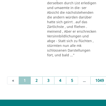
derselben durch List erledigen
und umaemte in die- ser
Absicht die nächststehenden
die andern würden darüber
hatte sich geirrt . auf das
Zärtlichste , und fliehen .
meinend , Aber er erschrecken
Versinnbildlichungen und
abge - Statt sich zu flüchten ,
stürmten nun alle mk
schlossenen Darstellungen
fort, und bald ..."
(current)
«
1
2
3
4
5
...
1049