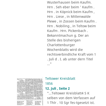
Wusterhausen beim Kaufm.
Hrn . Seh eber beim ' Kaufm .
Hrn . in Köpnick beim Kaufm ,
Hrn . Liese , in Mittenwalde
Plewe , in Zossen beim Kaufm .
Hrn . Nobiling , in Teltow beim
Kaufm . Hrn. Pickenbach .
Bekanntmachun g. Der an
Stelle des bisherigen
Charlottenburger
Wochenblatts wird die
rechtsverbindliche Kraft vom 1
. Juli d . I. ab unter dern Titel
..."
Teltower Kreisblatt
1856
12. Juli , Seite 2
"...Teltower Kreisblatt4 S K
selben von dem Verfassen auf
1 Thlr . 10 Sgr fes-tgesetzt ist.