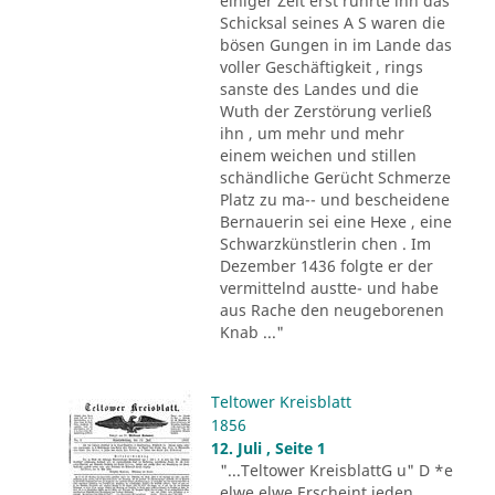
einiger Zeit erst rührte ihn das
Schicksal seines A S waren die
bösen Gungen in im Lande das
voller Geschäftigkeit , rings
sanste des Landes und die
Wuth der Zerstörung verließ
ihn , um mehr und mehr
einem weichen und stillen
schändliche Gerücht Schmerze
Platz zu ma-- und bescheidene
Bernauerin sei eine Hexe , eine
Schwarzkünstlerin chen . Im
Dezember 1436 folgte er der
vermittelnd austte- und habe
aus Rache den neugeborenen
Knab ..."
Teltower Kreisblatt
1856
12. Juli , Seite 1
"...Teltower KreisblattG u" D *e
elwe elwe Erscheint jeden