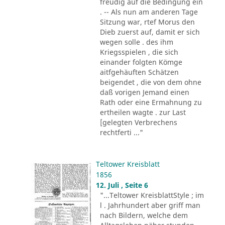
freudig auf die Bedingung ein
. -- Als nun am anderen Tage
Sitzung war, rtef Morus den
Dieb zuerst auf, damit er sich
wegen solle . des ihm
Kriegsspielen , die sich
einander folgten Kömge
aitfgehäuften Schätzen
beigendet , die von dem ohne
daß vorigen Jemand einen
Rath oder eine Ermahnung zu
ertheilen wagte . zur Last
[gelegten Verbrechens
rechtferti ..."
Teltower Kreisblatt
1856
12. Juli , Seite 6
"...Teltower KreisblattStyle ; im
l . Jahrhundert aber griff man
nach Bildern, welche dem