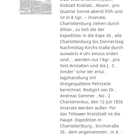
Kisblatt Kisblatt.. Abonn . pro
Quartal SonnA abend frlih und
ist in 8 Sgr. -- Inserate,
Charlottenburg ziehen durch
dition , zu beS die der
Expedition in die Expe 26 , alle
Charlottenburg bis Donnerstag
Nachmittag Kirchs-traße durch
auswärts 4 uhr einzus erden
sind , . werden nur l 8gr . pro
Vvst-Anstalten und die J . C.
ihnder' sche Ver erlui .
lagshandlung inV
dreigespaltene Petrtzeile
berechnet. Redigirt von Dr .
Andreas Sommer . No . 2
Charlotrenbui, den 12 Juli 1856
Inserate werden außer- Für
das Teltower Kreisblatt ist die
Haupt- Expedition in
Charlottertburg , Kirchstraße
26 . dem angenommen : in K. -