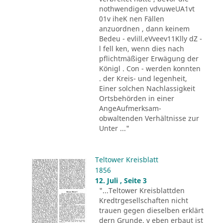
nothwendigen vdvuweUA1vt
01v iheK nen Fällen
anzuordnen , dann keinem
Bedeu - evlill.eVveev11Klly dZ -
l fell ken, wenn dies nach
pflichtmäßiger Erwägung der
Königl . Con - werden konnten
. der Kreis- und legenheit,
Einer solchen Nachlassigkeit
Ortsbehörden in einer
AngeAufmerksam-
obwaltenden Verhältnisse zur
Unter ..."
Teltower Kreisblatt
1856
12. Juli , Seite 3
"...Teltower Kreisblattden
Kredtrgesellschaften nicht
trauen gegen dieselben erklärt
dern Grunde. v eben erbaut ist