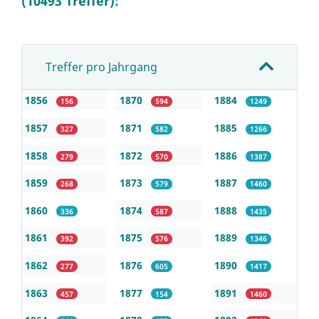
(10493 Treffer):
Treffer pro Jahrgang
1856
1870
1884
156
594
1249
1857
1871
1885
327
582
1266
1858
1872
1886
279
570
1387
1859
1873
1887
268
579
1460
1860
1874
1888
336
587
1435
1861
1875
1889
392
576
1346
1862
1876
1890
277
605
1417
1863
1877
1891
457
154
1460