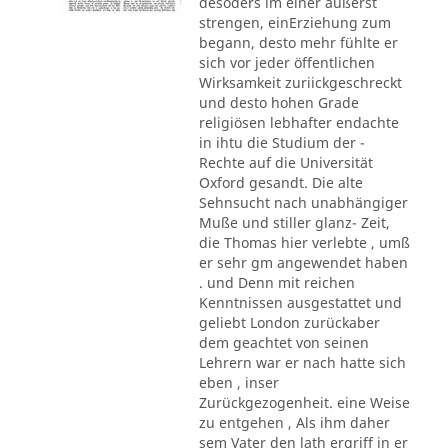
desoders im einer äußerst
strengen, einErziehung zum
begann, desto mehr fühlte er
sich vor jeder öffentlichen
Wirksamkeit zuriickgeschreckt
und desto hohen Grade
religiösen lebhafter endachte
in ihtu die Studium der -
Rechte auf die Universität
Oxford gesandt. Die alte
Sehnsucht nach unabhängiger
Muße und stiller glanz- Zeit,
die Thomas hier verlebte , umß
er sehr gm angewendet haben
. und Denn mit reichen
Kenntnissen ausgestattet und
geliebt London zurückaber
dem geachtet von seinen
Lehrern war er nach hatte sich
eben , inser
Zurückgezogenheit. eine Weise
zu entgehen , Als ihm daher
sem Vater den lath ergriff in er