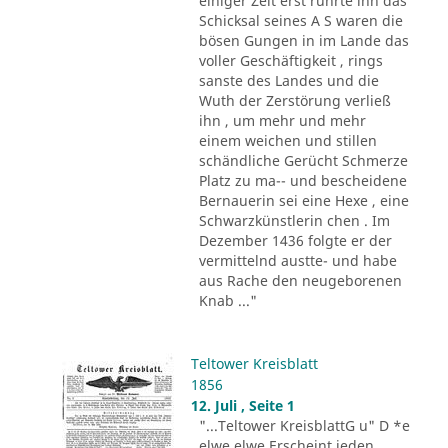
einiger Zeit erst rührte ihn das
Schicksal seines A S waren die
bösen Gungen in im Lande das
voller Geschäftigkeit , rings
sanste des Landes und die
Wuth der Zerstörung verließ
ihn , um mehr und mehr
einem weichen und stillen
schändliche Gerücht Schmerze
Platz zu ma-- und bescheidene
Bernauerin sei eine Hexe , eine
Schwarzkünstlerin chen . Im
Dezember 1436 folgte er der
vermittelnd austte- und habe
aus Rache den neugeborenen
Knab ..."
Teltower Kreisblatt
1856
12. Juli , Seite 1
"...Teltower KreisblattG u" D *e
elwe elwe Erscheint jeden