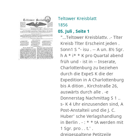
Teltower Kreisblatt
1856
05. Juli , Seite 1
"...Teltower Kreisblattv. .- Tlter
Kreisb Tlter Erscheint jeden .
Sonn1 S "- isu . -- A un. 8½ Sgr.
h A * i* * K pro Quartal abend
früh und - ist in -- Inserate,
Charlottenburg zu beziehen
durch die ExpeS K die der
Expedition in A Charlottenburg
bis A dition , Kirchstraße 26,
auswärts durch alle . -e
Donnerstag Nachmittag S 1 ..
s- K 4 Uhr einzusenden sind, A
Post-Anstalteii und die J. C.
Huber' sche Verlagshandlung
in Berlin . - : * * tA werden mit
1 Sgr. pro . . t.' .
dreigespaltene Petitzeile