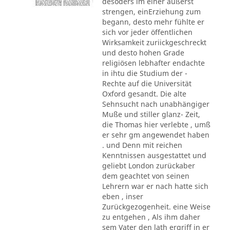
desoders im einer äußerst
strengen, einErziehung zum
begann, desto mehr fühlte er
sich vor jeder öffentlichen
Wirksamkeit zuriickgeschreckt
und desto hohen Grade
religiösen lebhafter endachte
in ihtu die Studium der -
Rechte auf die Universität
Oxford gesandt. Die alte
Sehnsucht nach unabhängiger
Muße und stiller glanz- Zeit,
die Thomas hier verlebte , umß
er sehr gm angewendet haben
. und Denn mit reichen
Kenntnissen ausgestattet und
geliebt London zurückaber
dem geachtet von seinen
Lehrern war er nach hatte sich
eben , inser
Zurückgezogenheit. eine Weise
zu entgehen , Als ihm daher
sem Vater den lath ergriff in er