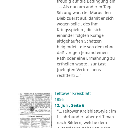
freudig auf die Bedingung ein
. -- Als nun am anderen Tage
Sitzung war, rtef Morus den
Dieb zuerst auf, damit er sich
wegen solle . des ihm
Kriegsspielen , die sich
einander folgten Kömge
aitfgehäuften Schätzen
beigendet , die von dem ohne
daß vorigen Jemand einen
Rath oder eine Ermahnung zu
ertheilen wagte . zur Last
[gelegten Verbrechens
rechtferti ..."
Teltower Kreisblatt
1856
12. Juli , Seite 6
"...Teltower KreisblattStyle ; im
l . Jahrhundert aber griff man
nach Bildern, welche dem