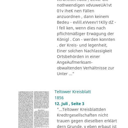
nothwendigen vdvuweUA1vt
01v iheK nen Fällen
anzuordnen , dann keinem
Bedeu - evlill.eVveev11Klly dZ -
l fell ken, wenn dies nach
pflichtmäßiger Erwägung der
Königl . Con - werden konnten
. der Kreis- und legenheit,
Einer solchen Nachlassigkeit
Ortsbehörden in einer
AngeAufmerksam-
obwaltenden Verhältnisse zur
Unter ..."
Teltower Kreisblatt
1856
12. Juli , Seite 3
"...Teltower Kreisblattden
Kredtrgesellschaften nicht
trauen gegen dieselben erklärt
dern Grunde. v eben erbaut ist