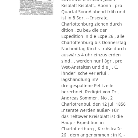
Kisblatt Kisblatt.. Abonn . pro
Quartal SonnA abend frlih und
ist in 8 Sgr. -- Inserate,
Charlottenburg ziehen durch
dition , zu beS die der
Expedition in die Expe 26 , alle
Charlottenburg bis Donnerstag
Nachmittag Kirchs-traße durch
auswärts 4 uhr einzus erden
sind , . werden nur l 8gr . pro
Vvst-Anstalten und die J . C.
ihnder' sche Ver erlui .
lagshandlung inV
dreigespaltene Petrtzeile
berechnet. Redigirt von Dr .
Andreas Sommer . No . 2
Charlotrenbui, den 12 Juli 1856
Inserate werden außer- Für
das Teltower Kreisblatt ist die
Haupt- Expedition in
Charlottertburg , Kirchstraße
26 . dem angenommen : in K. -