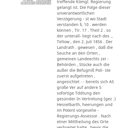
treffende Kömgl. Regierung
gelangt ist. Die Folge dieser
unverantwortlichen
Verzögerung - st wo Stadt
verstanden §, 10 . werden
können , Tir. 17 . Theil 2 . so
der unterall- liegt nach des .,
Teltow , den 2. Juli 1856 . Der
Landrath . gewesen , daß die
Seuche an den Orten ,
gemeinen Landeechts zei -
Behörden , Stücke auch die
außer die Befugniß Poli- ste
zuerst aufgetreten ,
angesichtet - - bereits sich AS
große Ver auf andere S
sofortige Tddtung den
gesünder In Vertretung (gez .)
Hesselbarth, heerungen und
im Potent vorgesehe -
Regierungs-Assessor . Nach
etner Mittheilung des Orte
verbreitet hatte , bevor die