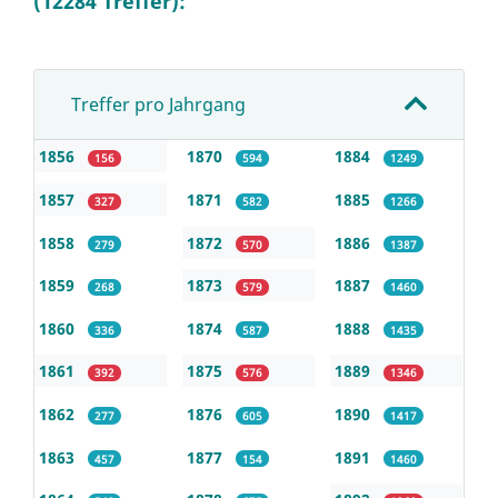
(12284 Treffer):
Treffer pro Jahrgang
1856
1870
1884
156
594
1249
1857
1871
1885
327
582
1266
1858
1872
1886
279
570
1387
1859
1873
1887
268
579
1460
1860
1874
1888
336
587
1435
1861
1875
1889
392
576
1346
1862
1876
1890
277
605
1417
1863
1877
1891
457
154
1460