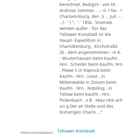
berechnet. Redigirt - von Dr .
Andreas Sommer. . ,--S- l No . 1
Charlomnburg, den .5 . . Juli .- .
.-/- ' ) ", '-' 1856. ´ Inserate
werden außer - Für das
Teltower Kreisblatt ist die
Haupt- Expedition in
Charlottenburg , Kirchstraße
26 . dem angenommnen : in K.
- Wusterhausen beim Kaufm .
Hrn . Scheder beim Kaufm. Hrn
. Plewe S in Köpnick beim
Kaufm . Hrn . Liese , in
Mittenwalde in Zossen beim
Kaufm . Hrn . Nobiling , in
Teltow beim Kaufm . Hrn.
Pickenbach . v B . ekau ntm ach
un g Der an Stelle und des
bisherigen Charlo ..."
Teltower Kreisblatt