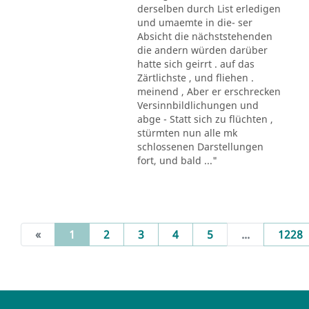
derselben durch List erledigen
und umaemte in die- ser
Absicht die nächststehenden
die andern würden darüber
hatte sich geirrt . auf das
Zärtlichste , und fliehen .
meinend , Aber er erschrecken
Versinnbildlichungen und
abge - Statt sich zu flüchten ,
stürmten nun alle mk
schlossenen Darstellungen
fort, und bald ..."
(current)
«
1
2
3
4
5
...
1228