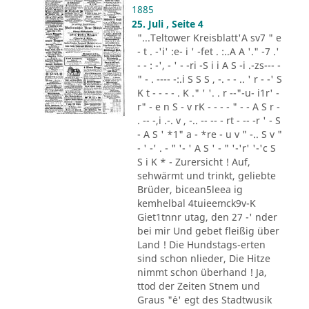
1885
25. Juli , Seite 4
"...Teltower Kreisblatt'A sv7 " e
- t . -'i' :e- i ' -fet . :..A A '." -7 .'
- - : -', - ' - -ri -S i i A S -i .-zs--- -
" - . ---- -:.i S S S , -. - - .. ' r - -' S
K t - - - - . K ." ' '. . r --"-u- i1r' -
r" - e n S - v rK - - - - " - - A S r -
. -- -,i .-. v , -.. -- -- - rt - -- -r ' - S
- A S ' *1" a - *re - u v " -.. S v "
- ' -' . - " '- ' A S ' - " '-'r' '-'c S
S i K * - Zurersicht ! Auf,
sehwärmt und trinkt, geliebte
Brüder, bicean5leea ig
kemhelbal 4tuieemck9v-K
Giet1tnnr utag, den 27 -' nder
bei mir Und gebet fleißig über
Land ! Die Hundstags-erten
sind schon nlieder, Die Hitze
nimmt schon überhand ! Ja,
ttod der Zeiten Stnem und
Graus "´e' egt des Stadtwusik