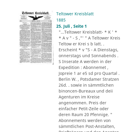
Teltower Kreisblatt
1885
25. Juli , Seite 1
"...Teltower Kreisblatt- * K ' *
* A v " - S ,"' " A Teltower Kreis
Teltow er Krei s b latt. .
Erscheint * v "S - A Dienstags,
onnerstags und Sonnabends .
S Inserate A werden in der
Expedition : Abonnemet ,
Jopreie 1 ar e5 sd pro Quartal .
Berlin W. , Potsdamer Stratzen
26d. . sowie in sämmtlichen
binoncen-Bureaux und deii
Agenturen im Kreise
angenommen. Preis der
einfacher Petit-Zeile oder
deren Raum 20 Pfennige. "
Abonnements werden von
sämmtlichen Post-Anstalten,