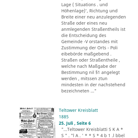
Lage ( Situations . und
Höhenlage)', Richtung und
Breite einer neu anzulegenden
Straße oder eines neu
anmlegenden Straßentheils ist
die Entscheidung des
Gemeinde -V orstandes mit
Zustimmung der Orts - Poli
eibebörde maßgebend .
Straßen oder Straßentheile ,
welche nach Maßgabe der
Bestimmung nil §1 angelegt
werden , mitssen ztun
mindesten in der nachstehend
bezeichneten ..."
Teltower Kreisblatt
1885
25. Juli , Seite 6
"...Teltower Kreisblatti S K A *
S " . "l A . ' * * S * 4 b 1 .l bbel