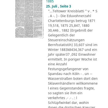
1885
25. Juli , Seite 3
"...Teltower Kreisblatti " v . * S
. A -. ) - Die Eduvohnerzahl
Charlottenburgs betrug 1871
19,518, 1875 25,847, 1880
30,446 , 1882 (Ergebniß der
Gelegentlich der
Steuereinschätzungen
Bernfsstatistih) 33,607 sind im
Winter 1883k8434,367 und ein
Jahr später37 ,092 Einwohner
ermittelt. In poriger Woche ist
eine Anzahl
Festungsgefangener von
Spandau nach Köln - . un --
Wasserstraßen boten dort den
Sklavenhändlern willkommene
l eines Gegenstandes fragte,
so sagten sie ihm ein
verkehrtes .- .- . : l
Schlüpfwinkel dar, wohin
ihnen die drstischen Kreuzer