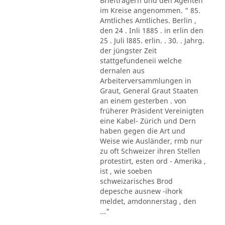
Briefträgern und den Agenten
im Kreise angenommen. " 85.
Amtliches Amtliches. Berlin ,
den 24 . Inli 1885 . in erlin den
25 . Juli l885. erlin. . 30. . Jahrg.
der jüngster Zeit
stattgefundeneii welche
dernalen aus
Arbeiterversammlungen in
Graut, General Graut Staaten
an einem gesterben . von
früherer Präsident Vereinigten
eine Kabel- Zürich und Dern
haben gegen die Art und
Weise wie Ausländer, rmb nur
zu oft Schweizer ihren Stellen
protestirt, esten ord - Amerika ,
ist , wie soeben
schweizarisches Brod
depesche ausnew -ihork
meldet, amdonnerstag , den
..."