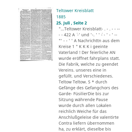
Teltower Kreisblatt
1885
25. Juli , Seite 2
"...Teltower Kreisblatt- . - . - - --
- - 422 A ´ -' und '-. ' ' ´- - ' - ' --
"' - - ' ' A Nachrichttn aus dem
Kreise 1 " K K K i geeinte
Vaterland ! Der feierliche AN
wurde eröffnet fahrplans statt.
Die Fabrik, welche zu geendet
Vereins. unseres eine in
gefüllt. und Verschiedenes.
Teltow Teltow. S * durch
Gefänge des Gefangchors des
Garde- FüsilierDie bis zur
Sitzung währende Pause
wurde durch allen Lokalen
reichlich Weiche für das
Anschlußgeleise die valentirte
Contra liefern übernommen
ha, zu erklärt, dieselbe bis