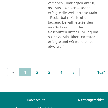
versehen , umringten am 10.
ds . Mts . Dzeivon Alsdann
erfolgte die Wei : erreise Main
- Reckarbahn Karlsruhe
tausend bewaffnete Serden
aus Bielopolje, mit fünf
Geschützen unter Führung um
8 Uhr 20 Min. über Darmstadt,
erfolgte und während eines
etwa u ..."
(current)
«
1
2
3
4
5
...
1031
Datenschutz
Nicht angemeldet.