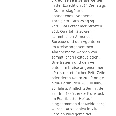
v K e-.' ae ae Inserate werden
in der Exvedition : ) ' Dienstags
, Donnrrstag0 und
Sonnabends . vonneme :
1prei5 rro 1 arb 2s sg sg.
Zerliu Wi Potsdamer Stratzen
26d. Quartal . S sowie in
sämmtlichen Annoncen-
Bureaux und den Agenturen
im Kreise angenommen.
Abannemems werden von
sämmtlichen Pestausladen ,
Briefträgern und den Ae.
enten im Kreise angenommen
. Preis der einfacher Petit-Zeile
oder deren Raum 20 Pfennige
N°86 Berlin. den 28. Juli l885. .
30. Jahrg. AmtlichtsBerlin , den
22 . Inli 1885 . erste Frühstück
im Franiksutter Hof auf
eingenommen der Neidelberg,
wurde . Aus Sieniea in Alt-
Serdien wird gemeldet :