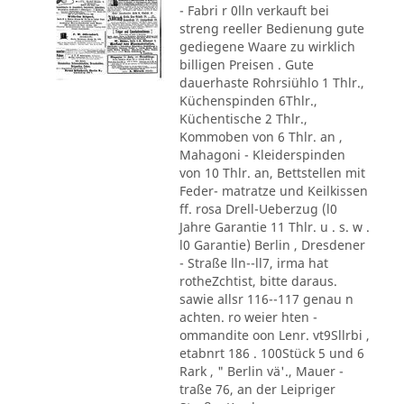
- Fabri r 0lln verkauft bei
streng reeller Bedienung gute
gediegene Waare zu wirklich
billigen Preisen . Gute
dauerhaste Rohrsiühlo 1 Thlr.,
Küchenspinden 6Thlr.,
Küchentische 2 Thlr.,
Kommoben von 6 Thlr. an ,
Mahagoni - Kleiderspinden
von 10 Thlr. an, Bettstellen mit
Feder- matratze und Keilkissen
ff. rosa Drell-Ueberzug (l0
Jahre Garantie 11 Thlr. u . s. w .
l0 Garantie) Berlin , Dresdener
- Straße lln--ll7, irma hat
rotheZchtist, bitte daraus.
sawie allsr 116--117 genau n
achten. ro weier hten -
ommandite oon Lenr. vt9Sllrbi ,
etabnrt 186 . 100Stück 5 und 6
Rark , " Berlin vä'., Mauer -
traße 76, an der Leipriger