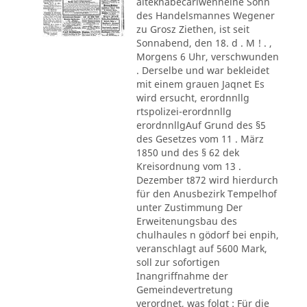
alteknabecarlwenneine Sohn
des Handelsmannes Wegener
zu Grosz Ziethen, ist seit
Sonnabend, den 18. d . M ! . ,
Morgens 6 Uhr, verschwunden
. Derselbe und war bekleidet
mit einem grauen Jaqnet Es
wird ersucht, erordnnllg
rtspolizei-erordnnllg
erordnnllgAuf Grund des §5
des Gesetzes vom 11 . März
1850 und des § 62 dek
Kreisordnung vom 13 .
Dezember t872 wird hierdurch
für den Anusbezirk Tempelhof
unter Zustimmung Der
Erweitenungsbau des
chulhaules n gödorf bei enpih,
veranschlagt auf 5600 Mark,
soll zur sofortigen
Inangriffnahme der
Gemeindevertretung
verordnet, was folgt : Für die