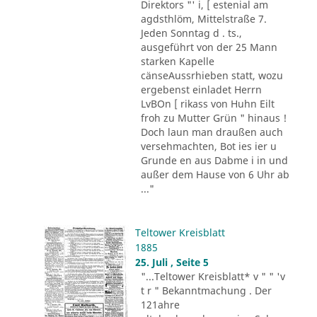
Direktors "' i, [ estenial am
agdsthlöm, Mittelstraße 7.
Jeden Sonntag d . ts.,
ausgeführt von der 25 Mann
starken Kapelle
cänseAussrhieben statt, wozu
ergebenst einladet Herrn
LvBOn [ rikass von Huhn Eilt
froh zu Mutter Grün " hinaus !
Doch laun man draußen auch
versehmachten, Bot ies ier u
Grunde en aus Dabme i in und
außer dem Hause von 6 Uhr ab
..."
Teltower Kreisblatt
1885
25. Juli , Seite 5
"...Teltower Kreisblatt* v " " 'v
t r " Bekanntmachung . Der
121ahre