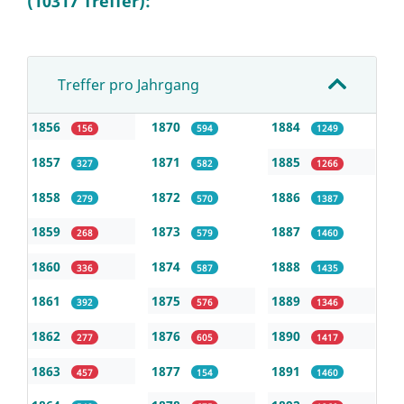
(10317 Treffer):
Treffer pro Jahrgang
1856
1870
1884
156
594
1249
1857
1871
1885
327
582
1266
1858
1872
1886
279
570
1387
1859
1873
1887
268
579
1460
1860
1874
1888
336
587
1435
1861
1875
1889
392
576
1346
1862
1876
1890
277
605
1417
1863
1877
1891
457
154
1460