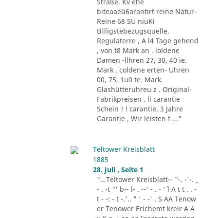
Straße. Kv ehe
biteaaeü6arantirt reine Natur-
Reine 68 SU niuKi
Billigstebezugsquelle.
Regulaterre , A l4 Tage gehend
, von t8 Mark an . loldene
Damen -llhren 27, 30, 40 ie.
Mark . coldene erten- Uhren
00, 75, 1u0 te. Mark.
Glashütteruhreu z . Original-
Fabrikpreisen . li carantie
Schein ! ! carantie. 3 Jahre
Garantie , Wir leisten f ..."
Teltower Kreisblatt
1885
28. Juli , Seite 1
"...Teltower Kreisblatt-- "-. -'-. _
- . -t "' b-- l- . --' - . - '´ l A t t . . -
t - -: - t -.'.. " ' - -' . S AA Tenow
er Tenower Erichemt kreir A A