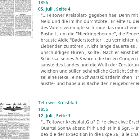
1856
05. Juli , Seite 4
"...Teltower Kreisblatt- gegeben hae. Denn mi
Neid und die im lhn durchtobte . Er eilte zu de
des Vaters vereinigte sich rade das münchene
Bosheit , um die "Niedriggeborene", die Feue
brauste Aldie "Baderstochter", zu vernichten un
Liebenden zu stören . Nicht lange dauerte es , 
unschuldigen Fluren , sollte . Nach er einst be
Schicksal seines A S waren die bösen Gungen in
sanste des Landes und die Wuth der Zerstöru
weichen und stillen schändliche Gerücht Schm
sei eine Hexe , eine Schwarzkünstlerin chen . 
austte- und habe aus Rache den neugeborenen
Teltower Kreisblatt
1856
12. Juli , Seite 1
"...Teltower KreisblattG u" D *e elwe elwe Ersch
Quartal SonnA abend frlih und ist in 8 Sgr. -- 
beS die der Expedition in die Expe 26 , alle C