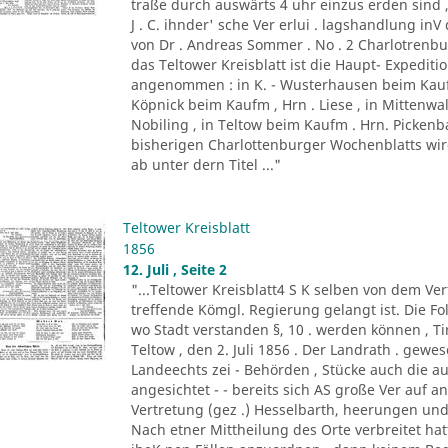
traße durch auswärts 4 uhr einzus erden sind ,
J . C. ihnder' sche Ver erlui . lagshandlung inV
von Dr . Andreas Sommer . No . 2 Charlotrenbui
das Teltower Kreisblatt ist die Haupt- Expediti
angenommen : in K. - Wusterhausen beim Kaufm
Köpnick beim Kaufm , Hrn . Liese , in Mittenwa
Nobiling , in Teltow beim Kaufm . Hrn. Picken
bisherigen Charlottenburger Wochenblatts wird d
ab unter dern Titel ..."
Teltower Kreisblatt
1856
12. Juli , Seite 2
"...Teltower Kreisblatt4 S K selben von dem Verf
treffende Kömgl. Regierung gelangt ist. Die Fo
wo Stadt verstanden §, 10 . werden können , Tir. 
Teltow , den 2. Juli 1856 . Der Landrath . gew
Landeechts zei - Behörden , Stücke auch die au
angesichtet - - bereits sich AS große Ver auf 
Vertretung (gez .) Hesselbarth, heerungen und
Nach etner Mittheilung des Orte verbreitet h