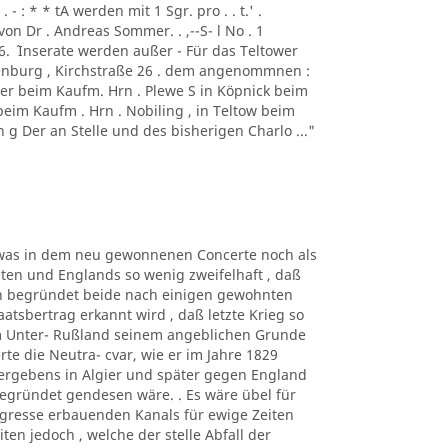
- : * * tA werden mit 1 Sgr. pro . . t.' .
von Dr . Andreas Sommer. . ,--S- l No . 1
1856. ´ Inserate werden außer - Für das Teltower
ottenburg , Kirchstraße 26 . dem angenommnen :
er beim Kaufm. Hrn . Plewe S in Köpnick beim
beim Kaufm . Hrn . Nobiling , in Teltow beim
 g Der an Stelle und des bisherigen Charlo ..."
n, was in dem neu gewonnenen Concerte noch als
en und Englands so wenig zweifelhaft , daß
gen begründet beide nach einigen gewohnten
atsbertrag erkannt wird , daß letzte Krieg so
m Unter- Rußland seinem angeblichen Grunde
rte die Neutra- cvar, wie er im Jahre 1829
Vergebens in Algier und später gegen England
egründet gendesen wäre. . Es wäre übel für
gresse erbauenden Kanals für ewige Zeiten
en jedoch , welche der stelle Abfall der