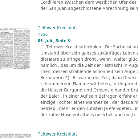
Cordilleren zwischen dem westlichen Ufer des
der San Juan abgeschlossene Abrechnung keine
Teltower Kreisblatt
1856
05. Juli , Seite 3
"...Teltower Kreisblatterholen . Die Sache ist 
Umstand über sein ganzes zukünftiges Leben w
dieHaare zu bringen droht , wenn 'Walter glückl
nämlich , das um die Zeit der Fastnacht in A
chen, dessen strahlende Schönheit sein Auge 
Bernauerin *) . Es war in der Zeit, da in Deu
schlummerode Flamme wütheten, in Ungarn die
die Häuser Burgund und Orleans einander bra
der Baier , in einer Auf sein Befragen erfahr 
einzige Tochter eines Mannes sei, der dasda 
betrieb . mehr er den sunsten Je efeivdeten, 
der rothe Nose entUtheils gestrbeli auch w ,tr, A
Teltower Kreisblatt