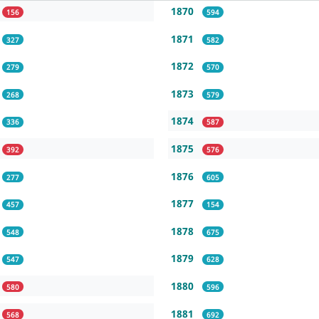
1870
156
594
1871
327
582
1872
279
570
1873
268
579
1874
336
587
1875
392
576
1876
277
605
1877
457
154
1878
548
675
1879
547
628
1880
580
596
1881
568
692