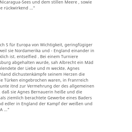
 Nicaragua-Sees und dem stillen Meere , sowie
 rückwirkend ..."
auch S für Europa von Wichtigkeit, geringfügiger
eil sie Nordamerika und - England einander in
ich ist. entselfied . Bei einem Turniere
ugsburg abgehalten wurde, sah Albrecht ein Mäd
blendete der Liebe und m weckte. Agnes
tschland dichustenkämpfe seinem Herzen die
 Türken eingebrochen waren, in Franrreich
unte itnd zur Vermehrung der des allgemeinen
er, daß sie Agnes Bernauerin heiße und die
mals ziemlich berachtete Gewerbe eines Baders
und edler in England der Kampf der weißen und
 ..."