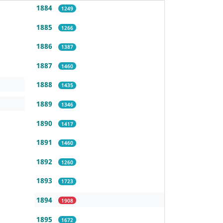
1884
1249
1885
1266
1886
1387
1887
1460
1888
1435
1889
1346
1890
1417
1891
1460
1892
1260
1893
1723
1894
1908
1895
1672