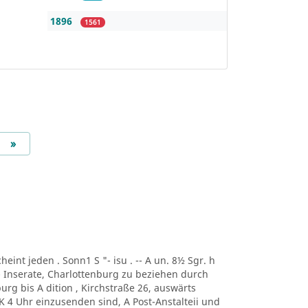
1896
1561
Next
»
scheint jeden . Sonn1 S "- isu . -- A un. 8½ Sgr. h
-- Inserate, Charlottenburg zu beziehen durch
urg bis A dition , Kirchstraße 26, auswärts
 K 4 Uhr einzusenden sind, A Post-Anstalteii und