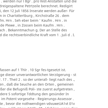
 . werden nur l 8gr . pro Vvst-Anstalten und die
 dreigespaltene Petrtzeile berechnet. Redigirt
, den 12 Juli 1856 Inserate werden außer- Für
on in Charlottertburg , Kirchstraße 26 . dem
. Hrn . Seh eber beim ' Kaufm . Hrn . in
lde Plewe , in Zossen beim Kaufm . Hrn .
bach . Bekanntmachun g. Der an Stelle des
ie rechtsverbindliche Kraft vom 1 . Juli d . I.
assen auf 1 Thlr . 10 Sgr fes-tgesetzt ist.
lge dieser unverantwortlichen Verzögerung - st
17 . Theil 2 . so der unterall- liegt nach des .,
esen , daß die Seuche an den Orten , gemeinen
ßer die Befugniß Poli- ste zuerst aufgetreten ,
andere S sofortige Tddtung den gesünder In
 im Potent vorgesehe - Regierungs-Assessor .
atte , bevor die nothwendigen vdvuweUA1vt 01v