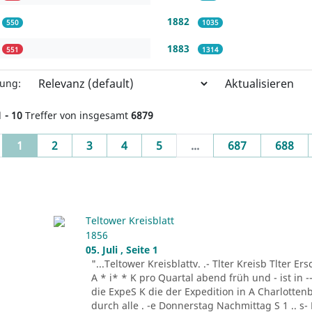
1882
550
1035
1883
551
1314
Aktualisieren
rung:
1 - 10
Treffer von insgesamt
6879
(current)
1
2
3
4
5
...
687
688
Teltower Kreisblatt
1856
05. Juli , Seite 1
"...Teltower Kreisblattv. .- Tlter Kreisb Tlter Er
A * i* * K pro Quartal abend früh und - ist in 
die ExpeS K die der Expedition in A Charlottenb
durch alle . -e Donnerstag Nachmittag S 1 .. s-