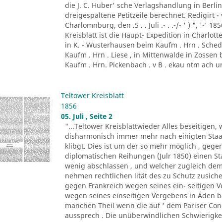
die J. C. Huber' sche Verlagshandlung in Berlin . 
dreigespaltene Petitzeile berechnet. Redigirt - 
Charlomnburg, den .5 . . Juli .- . .-/- ' ) ", '-' 
Kreisblatt ist die Haupt- Expedition in Charl
in K. - Wusterhausen beim Kaufm . Hrn . Sched
Kaufm . Hrn . Liese , in Mittenwalde in Zossen 
Kaufm . Hrn. Pickenbach . v B . ekau ntm ach un
Teltower Kreisblatt
1856
05. Juli , Seite 2
"...Teltower Kreisblattwieder Alles beseitige
disharmonisch immer mehr nach einigten Staat
klibgt. Dies ist um der so mehr möglich , ge
diplomatischen Reihungen (Julr 1850) einen Sta
wenig abschlassen , und welcher zugleich de
nehmen rechtlichen lität des zu Schutz zusiche
gegen Frankreich wegen seines ein- seitigen 
wegen seines einseitigen Vergebens in Aden b
manchen Theil wenn die auf ' dem Pariser Con
aussprech . Die unüberwindlichen Schwierigkeit