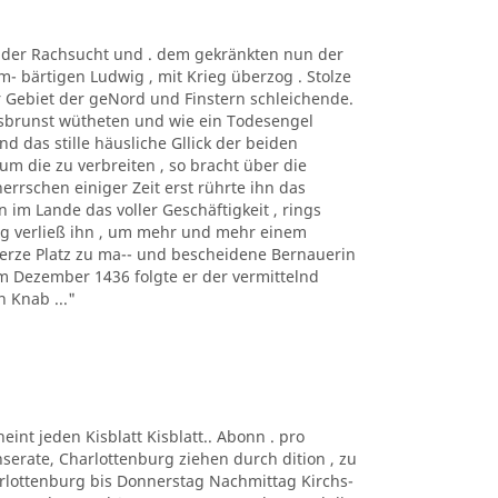
t der Rachsucht und . dem gekränkten nun der
m- bärtigen Ludwig , mit Krieg überzog . Stolze
r Gebiet der geNord und Finstern schleichende.
rsbrunst wütheten und wie ein Todesengel
d das stille häusliche Gllick der beiden
um die zu verbreiten , so bracht über die
herrschen einiger Zeit erst rührte ihn das
 im Lande das voller Geschäftigkeit , rings
ng verließ ihn , um mehr und mehr einem
erze Platz zu ma-- und bescheidene Bernauerin
Im Dezember 1436 folgte er der vermittelnd
 Knab ..."
eint jeden Kisblatt Kisblatt.. Abonn . pro
Inserate, Charlottenburg ziehen durch dition , zu
harlottenburg bis Donnerstag Nachmittag Kirchs-