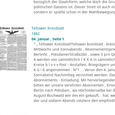
bezüglich der Staatsform, welche doch die G
politischen Daseins ist. Dieser Streit ist auc
sondern er spielte schon in der Wahlbewegung 
Teltower Kreisblatt
1882
04. Januar , Seite 1
"...Teltower KreisblattTeltower kreisblatt . kreis
Mittwochs und Sonnabends . Abonnementspreis :
BerlinlV. , PotsdamerStraße26li , sowie S prn 
A werden von sämmtlichrn t K K A in sämmtli
Kreise b l v v v Post - Anstalten, Briegrägern 
K G i b angenommen . N°1 . . Verun den 4. Jan
Sonnabend Nachmittag vernichtet werden. Das 
Abonnements - Einladung. Mil hervorliegende
bitten wir unsere verehrten Abonnenten , Er
Berlin nach Potsdam , wo Höchstderselbe bei 
August Buchwald wie des ein gekauft, . hat. we
der und sodann Abends Letztere den empfindli 