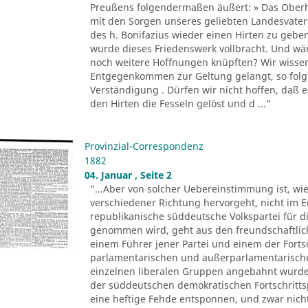
Preußens folgendermaßen äußert: » Das Oberha
mit den Sorgen unseres geliebten Landesvate
des h. Bonifazius wieder einen Hirten zu gebe
wurde dieses Friedenswerk vollbracht. Und wär
noch weitere Hoffnungen knüpften? Wir wissen j
Entgegenkommen zur Geltung gelangt, so folgt
Verständigung . Dürfen wir nicht hoffen, daß e
den Hirten die Fesseln gelöst und d ..."
Provinzial-Correspondenz
1882
04. Januar , Seite 2
"...Aber von solcher Uebereinstimmung ist, wie
verschiedener Richtung hervorgeht, nicht im E
republikanische süddeutsche Volkspartei für di
genommen wird, geht aus den freundschaftlic
einem Führer jener Partei und einem der Forts
parlamentarischen und außerparlamentarisch
einzelnen liberalen Gruppen angebahnt wurden
der süddeutschen demokratischen Fortschrittspa
eine heftige Fehde entsponnen, und zwar nich