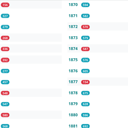
1870
156
594
1871
327
582
1872
279
570
1873
268
579
1874
336
587
1875
392
576
1876
277
605
1877
457
154
1878
548
675
1879
547
628
1880
580
596
1881
568
692