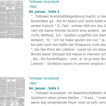
Teltower Kreisblatt
1882
04. Januar , Seite 2
"...Teltower KreisblattMagdeburg macht. in de
bemerkbar ge - Rie ihr Mann sich seilte kalte e
verbei hübsch " O, Toni . schwer fällt mir da
ratl) ete Dame itihmte lürzlich eine andere , 
nicht, Wilftied . Ich - Städten ungeflihr ein Vi
Antwort, "O, " ich Sie habe sputen ein nur " Ja
bis jeht noch die Hälfte der Ehepaure nicht die 
", die Der Preis der Lotterie - Loose ist um ste
Bindel davor Stempel hat Hause in meinem Sch
, die ; ihn besänftigten . Und , er ist ja mein B
Lotterie '- Direktion lassen in seinem Unglück ! 
Teltower Kreisblatt
1882
04. Januar , Seite 3
"...Teltower Kreisblatt- ich bewirthschafteten 
Gutsherrn eben jenem Wellen , " Franz , " erwied
wenn das einwirkende Feuer noch so sehr verst