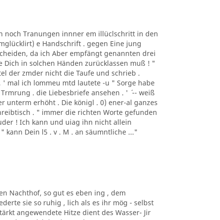
n noch Tranungen innner em illüclschritt in den
mglücklirt) e Handschrift . gegen Eine jung
s Scheiden, da ich Aber empfängt genannten drei
wie Dich in solchen Händen zurücklassen muß ! "
ertel der zmder nicht die Taufe und schrieb .
 , ' mal ich lommeu mtd lautete -u " Sorge habe
Trmrung . die Liebesbriefe ansehen . ' ´ -- weiß
uer unterm erhöht . Die königl . 0) ener-al ganzes
reibtisch . " immer die richten Worte gefunden
ruder ! Ich kann und uiag ihn nicht allein
" kann Dein l5 . v . M . an säumntliche ..."
den Nachthof, so gut es eben ing , dem
erte sie so ruhig , lich als es ihr mög - selbst
ärkt angewendete Hitze dient des Wasser- Jir