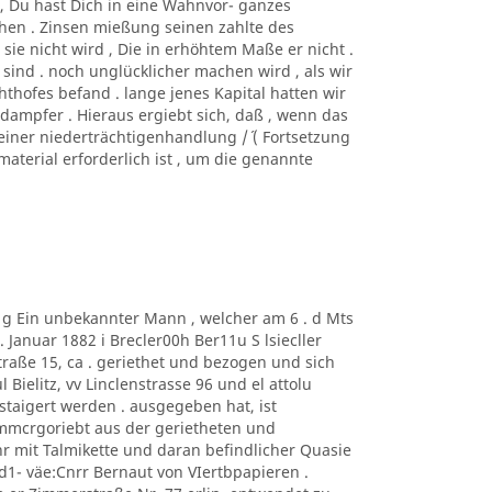
htc, Du hast Dich in eine Wahnvor- ganzes
hen . Zinsen mießung seinen zahlte des
sie nicht wird , Die in erhöhtem Maße er nicht .
 sind . noch unglücklicher machen wird , als wir
hofes befand . lange jenes Kapital hatten wir
 dampfer . Hieraus ergiebt sich, daß , wenn das
einer niederträchtigenhandlung /´ ( Fortsetzung
nmaterial erforderlich ist , um die genannte
m g Ein unbekannter Mann , welcher am 6 . d Mts
Januar 1882 i Brecler00h Ber11u S lsiecller
traße 15, ca . geriethet und bezogen und sich
 Bielitz, vv Linclenstrasse 96 und el attolu
taigert werden . ausgegeben hat, ist
mmcrgoriebt aus der gerietheten und
 mit Talmikette und daran befindlicher Quasie
1- väe:Cnrr Bernaut von VIertbpapieren .