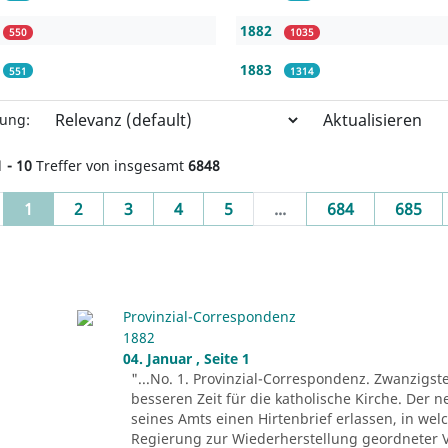
1882
550
1035
1883
551
1314
Aktualisieren
rung:
1 - 10
Treffer von insgesamt
6848
(current)
1
2
3
4
5
...
684
685
Provinzial-Correspondenz
1882
04. Januar , Seite 1
"...No. 1. Provinzial-Correspondenz. Zwanzigst
besseren Zeit für die katholische Kirche. Der n
seines Amts einen Hirtenbrief erlassen, in wel
Regierung zur Wiederherstellung geordneter V