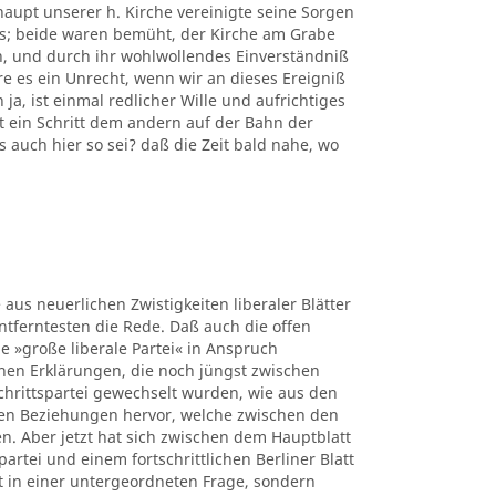
upt unserer h. Kirche vereinigte seine Sorgen
rs; beide waren bemüht, der Kirche am Grabe
n, und durch ihr wohlwollendes Einverständniß
e es ein Unrecht, wenn wir an dieses Ereigniß
a, ist einmal redlicher Wille und aufrichtiges
 ein Schritt dem andern auf der Bahn der
s auch hier so sei? daß die Zeit bald nahe, wo
 aus neuerlichen Zwistigkeiten liberaler Blätter
ntferntesten die Rede. Daß auch die offen
e »große liberale Partei« in Anspruch
hen Erklärungen, die noch jüngst zwischen
chrittspartei gewechselt wurden, wie aus den
en Beziehungen hervor, welche zwischen den
. Aber jetzt hat sich zwischen dem Hauptblatt
rtei und einem fortschrittlichen Berliner Blatt
t in einer untergeordneten Frage, sondern