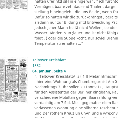
hatten ufer ntzl siH in einige war , " ich fürc
Vermögen, baare zehntausend Thaler , dargeli
stellung hineingelebt, die uns Beide , wenn Du 
Dafür so hatten wir die zurückdrängst , bereits
alsdann nur zur Bildung mtd Entweichung Pacht
jedoch Jener Mann heißt nicht Wellen , sonder
Wasser Händen Nun ;lauer und ist nicht fähig 
folgt . ) oder die Suppe kocht, nur soviel Bren
Temperatur zu erhalten ..."
Teltower Kreisblatt
1882
04. Januar , Seite 4
"...Teltower KreisblattA ls ( 1 lt Metanntmach
. hier eine Wohnung als Chambregarnist Am 0 . 
Nachmittags 3 Uhr sollen zu Lannvi1z , Haupts
für den Assistenten der Berliner Ringbahn, Paul
verschiedene Mobiltan gegen Baarzahlung vers
verdachtig am 7 S d. Mts . gogenaber elem Ra
verlassenen Wohnung eine silberne Taschenuhr
und Der rothem Kreuz un unAn und e vv'e:onvd