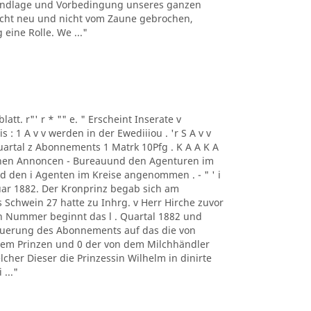
rundlage und Vorbedingung unseres ganzen
h nicht neu und nicht vom Zaune gebrochen,
eine Rolle. We ..."
blatt. r"' r * "" e. " Erscheint Inserate v
 1 A v v werden in der Ewediiiou . 'r S A v v
Quartal z Abonnements 1 Matrk 10Pfg . K A A K A
chen Annoncen - Bureauund den Agenturen im
und den i Agenten im Kreise angenommen . - " ' i
uar 1882. Der Kronprinz begab sich am
Schwein 27 hatte zu Inhrg. v Herr Hirche zuvor
n Nummer beginnt das l . Quartal 1882 und
neuerung des Abonnements auf das die von
dem Prinzen und 0 der von dem Milchhändler
lcher Dieser die Prinzessin Wilhelm in dinirte
..."