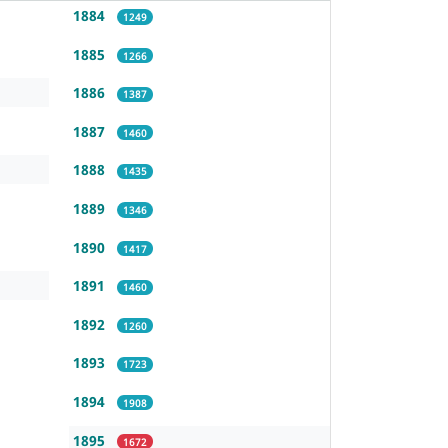
1884
1249
1885
1266
1886
1387
1887
1460
1888
1435
1889
1346
1890
1417
1891
1460
1892
1260
1893
1723
1894
1908
1895
1672