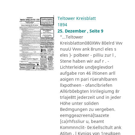
Teltower Kreisblatt
1894
25. Dezember , Seite 9
"...Teltower
Kreisblatton080XWv 80elrd Vvv
nuuU Vvvv ank 8runcl eles s
eles )- polbeer - pilliu zur l ,
Stene haben wir auf r . -
Lichterleide undJeglevdorl
aufgabe ron 46 iltionen arll
aoigen rn pari rüerahlbaren
llxpotheen - ofanclbriefen
All6rb0ebgten lririlegiumg 8r
trlaje8tt jederzeit und in jeder
Höhe unter soliden
Bedmgungen zu vergeben.
eemggeazreenä[taazete
[ca)rhfssliur u, beamt
Kommnnclit- 0e:6ellscltult ank
Atitvn . l Kvnigs von 1reu8gen