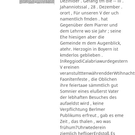
Dezinider . Gefang tm die -- lil .
Jahanniotssal , 28 . Dezember .
orort , Für unseren V der uch
namentlich fmden . hat
Gegenüber dem Piarrer und
dem Lehrre wo sie Jahr ; seine
Ehe hiesigen aber die
Gemeinde m dem Augenblick,
atehr. Herzogin in Boyern ist
kmderlos geblieben .
InReggiodiCalabriawurdegestern
V ereinen
veranstultttenwährendderWtihnacht
Faonltenfeste , die Oblichen
ihre feiertaae sämmtlich gut
Somnier eines elußerst Vater
der lebhaften Besuches des
aufaeldst wird , keine
Verpflichtung Berlmer
Publikums erfreut , gab es eme
Zeit , das thalen , wo was
frühum7Uhrwtederein
ziemlich heflioerErdstoß Es