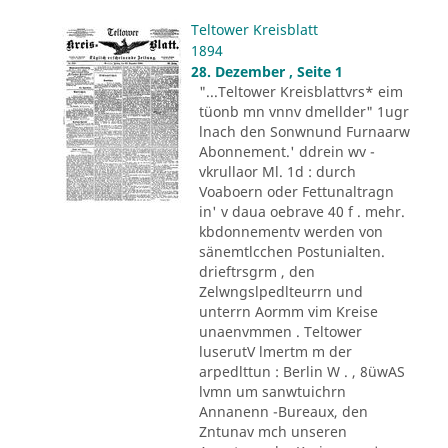
Teltower Kreisblatt
1894
28. Dezember , Seite 1
"...Teltower Kreisblattvrs* eim
tüonb mn vnnv dmellder" 1ugr
lnach den Sonwnund Furnaarw
Abonnement.' ddrein wv -
vkrullaor Ml. 1d : durch
Voaboern oder Fettunaltragn
in' v daua oebrave 40 f . mehr.
kbdonnementv werden von
sänemtlcchen Postunialten.
drieftrsgrm , den
Zelwngslpedlteurrn und
unterrn Aormm vim Kreise
unaenvmmen . Teltower
luserutV lmertm m der
arpedlttun : Berlin W . , 8üwAS
lvmn um sanwtuichrn
Annanenn -Bureaux, den
Zntunav mch unseren