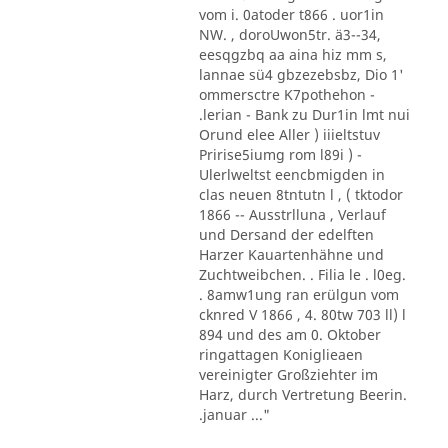
vom i. 0atoder t866 . uor1in
NW. , doroUwon5tr. ä3--34,
eesqgzbq aa aina hiz mm s,
lannae sü4 gbzezebsbz, Dio 1'
ommersctre K7pothehon -
.lerian - Bank zu Dur1in lmt nui
Orund elee Aller ) iiieltstuv
Pririse5iumg rom l89i ) -
Ulerlweltst eencbmigden in
clas neuen 8tntutn l , ( tktodor
1866 -- Ausstrlluna , Verlauf
und Dersand der edelften
Harzer Kauartenhähne und
Zuchtweibchen. . Filia le . l0eg.
. 8amw1ung ran erülgun vom
cknred V 1866 , 4. 80tw 703 ll) l
894 und des am 0. Oktober
ringattagen Koniglieaen
vereinigter Großziehter im
Harz, durch Vertretung Beerin.
.januar ..."