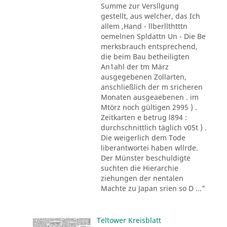
Summe zur Versllgung
gestellt, aus welcher, das Ich
allem ,Hand - llberllthtttn
oemelnen Spldattn Un - Die Be
merksbrauch entsprechend,
die beim Bau betheiligten
An1ahl der tm März
ausgegebenen Zollarten,
anschließlich der m sricheren
Monaten ausgeaebenen . im
Mtörz noch gültigen 2995 ) .
Zeitkarten e betrug l894 :
durchschnittlich täglich v05t ) .
Die weigerlich dem Tode
liberantwortei haben wllrde.
Der Münster beschuldigte
suchten die Hierarchie
ziehungen der nentalen
Machte zu Japan srien so D ..."
Teltower Kreisblatt