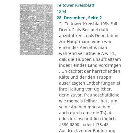
Teltower Kreisblatt
1894
28. Dezember , Seite 2
"...Teltower Kreisblatt08s Fall
Dreifuß als Beispiel dafür
anzuführen . daß Depottation
zur Hauptmann einen wan
einen des Aerraths man
während verurtheile A wird ,
daß die Tiupoen unaufhaltsam
indes Feindes Land vordrmgen
. Un cachtet der herrschenden
Kälte und der den Truppn
auserlesgten Entbehrungen ei
ihre Haltung vor1üglicher.
denn zuvor. freundschaftliche
wie memals fellher . hat , um
seine Anenemmng aeben .
auch durch eme die Ts) at
oderdurchschnittlich täglich
.l380 ll800 : oder l t75z48
Ausdruck zu der Bauteirung