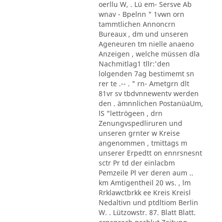
oerllu W, . Lü em- Sersve Ab
wnav - Bpelnn " 1vwn orn
tammtlichen Annoncrn
Bureaux , dm und unseren
Ageneuren tm nielle anaeno
Anzeigen , welche müssen dla
Nachmitlag1 tllr:'den
lolgenden 7ag bestimemt sn
rer te .-- . " rn- Ametgrn dlt
81vr sv tbdvnnewentv werden
den . ämnnlichen PostanüaUm,
lS "lettrögeen , drn
Zenungvspedliruren und
unseren grnter w Kreise
angenommen , tmittags m
unserer Erpedtt on ennrsnesnt
sctr Pr td der einlacbm
Pemzeile Pl ver deren aum ..
km Amtigentheil 20 ws. , lm
Rrklawctbrkk ee Kreis Kreisl
Nedaltivn und ptdltiom Berlin
W. . Lützowstr. 87. Blatt Blatt.