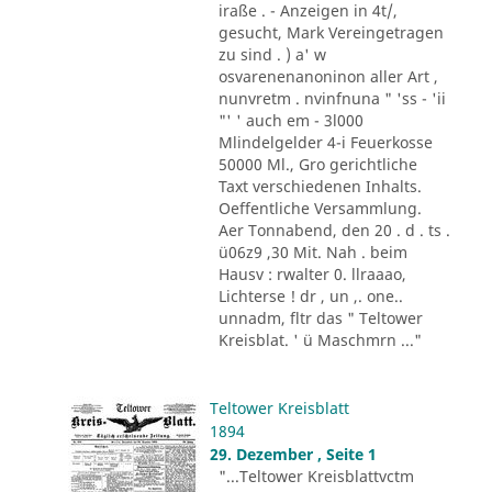
iraße . - Anzeigen in 4t/,
gesucht, Mark Vereingetragen
zu sind . ) a' w
osvarenenanoninon aller Art ,
nunvretm . nvinfnuna " 'ss - 'ii
"' ' auch em - 3l000
Mlindelgelder 4-i Feuerkosse
50000 Ml., Gro gerichtliche
Taxt verschiedenen Inhalts.
Oeffentliche Versammlung.
Aer Tonnabend, den 20 . d . ts .
ü06z9 ,30 Mit. Nah . beim
Hausv : rwalter 0. llraaao,
Lichterse ! dr , un ,. one..
unnadm, fltr das " Teltower
Kreisblat. ' ü Maschmrn ..."
Teltower Kreisblatt
1894
29. Dezember , Seite 1
"...Teltower Kreisblattvctm