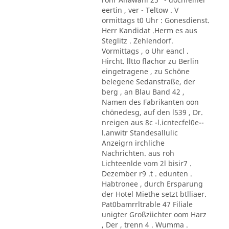
eertin , ver - Teltow . V
ormittags t0 Uhr : Gonesdienst.
Herr Kandidat .Herm es aus
Steglitz . Zehlendorf.
Vormittags , o Uhr eancl .
Hircht. lltto flachor zu Berlin
eingetragene , zu Schöne
belegene Sedanstraße, der
berg , an Blau Band 42 ,
Namen des Fabrikanten oon
chönedesg, auf den l539 , Dr.
nreigen aus 8c -l.icntecfel0e--
l.anwitr Standesallulic
Anzeigrn irchliche
Nachrichten. aus roh
Lichteenlde vom 2l bisir7 .
Dezember r9 .t . edunten .
Habtronee , durch Ersparung
der Hotel Miethe setzt btlliaer.
Pat0bamrrltrable 47 Filiale
unigter Großziichter oom Harz
, Der , trenn 4 . Wumma .