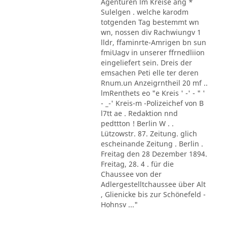
Agenturen lm Kreise ang *
Sulelgen . welche karodm
totgenden Tag bestemmt wn
wn, nossen div Rachwiungv 1
lldr, ffaminrte-Amrigen bn sun
fmiUagv in unserer ffrnedliion
eingeliefert sein. Dreis der
emsachen Peti elle ter deren
Rnum.un Anzeigrntheil 20 mf ..
lmRenthets eo "e Kreis ' -' - " '
- _-' Kreis-m -Polizeichef von B
l7tt ae . Redaktion nnd
pedttton ! Berlin W . .
Lützowstr. 87. Zeitung. glich
escheinande Zeitung . Berlin .
Freitag den 28 Dezember 1894.
Freitag, 28. 4 . für die
Chaussee von der
Adlergestelltchaussee über Alt
, Glienicke bis zur Schönefeld -
Hohnsv ..."