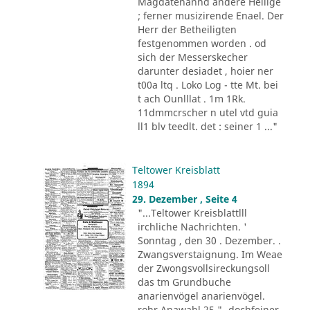
Magdatenannd andere Heilige
; ferner musizirende Enael. Der
Herr der Betheiligten
festgenommen worden . od
sich der Messerskecher
darunter desiadet , hoier ner
t00a ltq . Loko Log - tte Mt. bei
t ach Ounlllat . 1m 1Rk.
11dmmcrscher n utel vtd guia
ll1 blv teedlt. det : seiner 1 ..."
Teltower Kreisblatt
1894
29. Dezember , Seite 4
"...Teltower Kreisblattlll
irchliche Nachrichten. '
Sonntag , den 30 . Dezember. .
Zwangsverstaignung. Im Weae
der Zwongsvollsireckungsoll
das tm Grundbuche
anarienvögel anarienvögel.
rohr Anawahl 25 "- dochfeiner