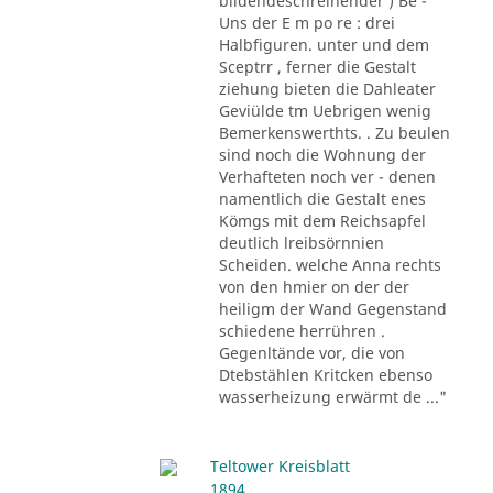
bildendeschreihender ) Be -
Uns der E m po re : drei
Halbfiguren. unter und dem
Sceptrr , ferner die Gestalt
ziehung bieten die Dahleater
Geviülde tm Uebrigen wenig
Bemerkenswerthts. . Zu beulen
sind noch die Wohnung der
Verhafteten noch ver - denen
namentlich die Gestalt enes
Kömgs mit dem Reichsapfel
deutlich lreibsörnnien
Scheiden. welche Anna rechts
von den hmier on der der
heiligm der Wand Gegenstand
schiedene herrühren .
Gegenltände vor, die von
Dtebstählen Kritcken ebenso
wasserheizung erwärmt de ..."
Teltower Kreisblatt
1894