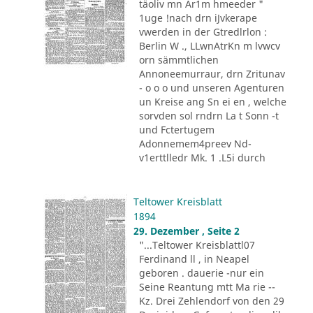
täoliv mn Ar1m hmeeder "
1uge !nach drn iJvkerape
vwerden in der Gtredlrlon :
Berlin W ., LLwnAtrKn m lvwcv
orn sämmtlichen
Annoneemurraur, drn Zritunav
- o o o und unseren Agenturen
un Kreise ang Sn ei en , welche
sorvden sol rndrn La t Sonn -t
und Fctertugem
Adonnemem4preev Nd-
v1erttlledr Mk. 1 .L5i durch
Teltower Kreisblatt
1894
29. Dezember , Seite 2
"...Teltower Kreisblattl07
Ferdinand ll , in Neapel
geboren . dauerie -nur ein
Seine Reantung mtt Ma rie --
Kz. Drei Zehlendorf von den 29