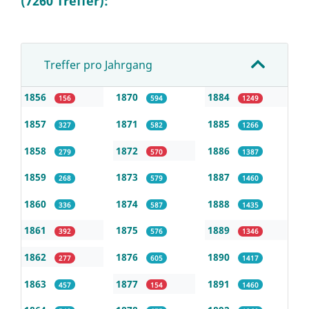
(7260 Treffer):
Treffer pro Jahrgang
1856
1870
1884
156
594
1249
1857
1871
1885
327
582
1266
1858
1872
1886
279
570
1387
1859
1873
1887
268
579
1460
1860
1874
1888
336
587
1435
1861
1875
1889
392
576
1346
1862
1876
1890
277
605
1417
1863
1877
1891
457
154
1460