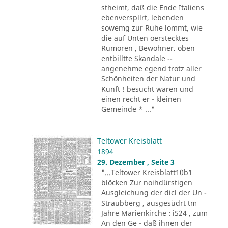
stheimt, daß die Ende Italiens
ebenverspllrt, lebenden
sowemg zur Ruhe lommt, wie
die auf Unten oerstecktes
Rumoren , Bewohner. oben
entbilltte Skandale --
angenehme egend trotz aller
Schönheiten der Natur und
Kunft ! besucht waren und
einen recht er - kleinen
Gemeinde * ..."
Teltower Kreisblatt
1894
29. Dezember , Seite 3
"...Teltower Kreisblatt10b1
blöcken Zur noihdürstigen
Ausgleichung der dicl der Un -
Straubberg , ausgesüdrt tm
Jahre Marienkirche : i524 , zum
An den Ge - daß ihnen der