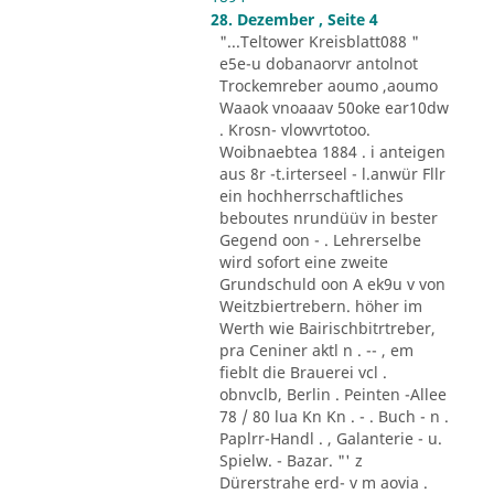
28. Dezember , Seite 4
"...Teltower Kreisblatt088 "
e5e-u dobanaorvr antolnot
Trockemreber aoumo ,aoumo
Waaok vnoaaav 50oke ear10dw
. Krosn- vlowvrtotoo.
Woibnaebtea 1884 . i anteigen
aus 8r -t.irterseel - l.anwür Fllr
ein hochherrschaftliches
beboutes nrundüüv in bester
Gegend oon - . Lehrerselbe
wird sofort eine zweite
Grundschuld oon A ek9u v von
Weitzbiertrebern. höher im
Werth wie Bairischbitrtreber,
pra Ceniner aktl n . -- , em
fieblt die Brauerei vcl .
obnvclb, Berlin . Peinten -Allee
78 / 80 lua Kn Kn . - . Buch - n .
Paplrr-Handl . , Galanterie - u.
Spielw. - Bazar. "' z
Dürerstrahe erd- v m aovia .