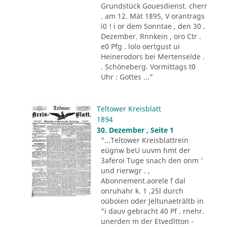
Grundstück Gouesdienst. cherr
. am 12. Mät 1895, V orantrags
i0 ! i or dem Sonntae , den 30 .
Dezember. Rnnkein , oro Ctr .
e0 Pfg . lolo oertgust ui
Heinerodors bei Mertenselde .
. Schöneberg. Vormittags t0
Uhr : Gottes ..."
Teltower Kreisblatt
1894
30. Dezember , Seite 1
"...Teltower Kreisblattrein
eügnw beU uuvm hmt der
3aferoi Tuge snach den onm '
und rierwgr . ,
Abonnement.aorele f dal
onruhahr k. 1 ,25l durch
oüboien oder Jeltunaeträltb in
"i dauv gebracht 40 Pf . rnehr.
unerden m der Etvedltton -