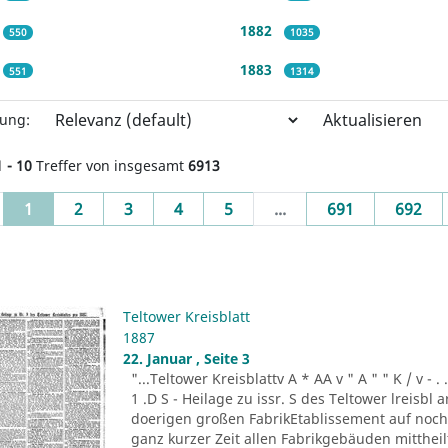
1882
550
1035
1883
551
1314
Aktualisieren
rung:
1 - 10
Treffer von insgesamt
6913
(current)
1
2
3
4
5
...
691
692
Teltower Kreisblatt
1887
22. Januar , Seite 3
"...Teltower Kreisblattv A * AA v " A " " K / v - . . . -r
1 .D S - Heilage zu issr. S des Teltower lreisbl 
doerigen großen FabrikEtablissement auf noch n
ganz kurzer Zeit allen Fabrikgebäuden mitthei