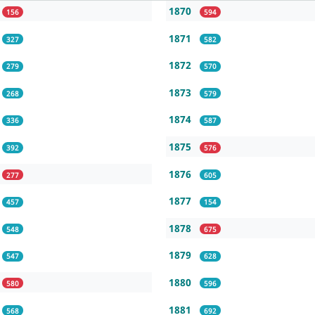
1870
156
594
1871
327
582
1872
279
570
1873
268
579
1874
336
587
1875
392
576
1876
277
605
1877
457
154
1878
548
675
1879
547
628
1880
580
596
1881
568
692