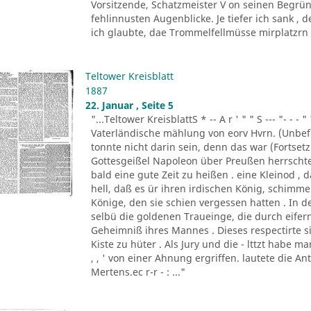
Vorsitzende, Schatzmeister V on seinen Begrün
fehlinnusten Augenblicke. Je tiefer ich sank ,
ich glaubte, dae Trommelfellmüsse mirplatzrn . 
Teltower Kreisblatt
1887
22. Januar , Seite 5
"...Teltower KreisblattS * -- A r ' " " S --- "- - - " '
Vaterländische mählung von eorv Hvrn. (Unbefu
tonnte nicht darin sein, denn das war (Fortsetzu
Gottesgeißel Napoleon über Preußen herrscht
bald eine gute Zeit zu heißen . eine Kleinod ,
hell, daß es ür ihren irdischen König, schim
Könige, den sie schien vergessen hatten . In d
selbü die goldenen Traueinge, die durch eifern
Geheimniß ihres Mannes . Dieses respectirte si
Kiste zu hüter . Als Jury und die - lttzt habe 
, , ' von einer Ahnung ergriffen. lautete die A
Mertens.ec r-r - : ..."