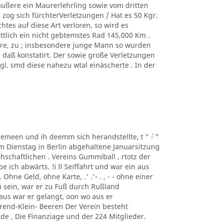
äußere ein Maurerlehrling sowie vom dritten
zog sich fürchterVerletzungen / Hat es 50 Kgr.
tes auf diese Art verloren, so wird es
ittlich ein nicht gebtemstes Rad 145,000 Km .
ere, zu ; insbesondere junge Mann so wurden
, daß konstatirt. Der sowie große Verletzungen
. smd diese nahezu wtal einäscherte . In der
taremeen und ih deemm sich herandstellte, t " ´- "
m Dienstag in Berlin abgehaltene Januarsitzung
schaftlichen . Vereins Gummiball , rtotz der
ich abwärts. !i ll Seiffahrt und war ein aus
hne Geld, ohne Karte, .' .'- . , - - ohne einer
 sein, war er zu Fuß durch Rußland
us war er gelangt, oon wo aus er
rend-Klein- Beeren Der Verein besteht
de , Die Finanziage und der 224 Mitglieder.