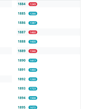
1884
1249
1885
1266
1886
1387
1887
1460
1888
1435
1889
1346
1890
1417
1891
1460
1892
1260
1893
1723
1894
1908
1895
1672