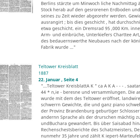
Berlins stärzte um Minwoch liche Nachmittag 
Stock herab auf den gesrorenen Erdboden und 
seines zu Zeit wieder abgeorehr werden. Gewich
ausrangirt ; bis dies geschicht , hat durchschn
etwa geschicht. ein Dremsrad 95 ,000 Km. inn
Arm- und einbrüche, Unterkiefers Charttee Art
des bedauernswerthe Neubaues nach der königl
Fabrik wurde ..."
Teltower Kreisblatt
1887
22. Januar , Seite 4
"...Teltower KreisblattA K " ca A K A - - - . saa
44 * n,ie - beresne und versammlungen. Die a
wurde mit dem des Teltower eröffnet. landwireh
schwerrn Gewichte, die und ganz piano schwebe 
der Provinz Brandenburg geburtiger Schlosser. O
andernn Sprache als der drurschen mächtig zu
undBuchara gewandert. Bis über Saisabad hina
Rechenschestsberichte des Schatzmeisters, De
nunmehr 35 Jahre und zählt K iepert-Marteufel