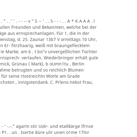
. .' ' . - - -- v " S -- ' . . S - - - . . A * K A A A . l
ung. ullen Freunden und Bekannten, welche bei der
ge aus ernsprechanlagen. Für 1. die in der
enstag, d. 25. Zaunar 13b7 V ormittags 10 Uhr,
en Er- fitrzhaarig, weiß mit braungeflecktem
e Marke, am 6 . t bo"v unvergeßlichen Tochter
rnsprech- verlaufen. Wiederbringer erhält gute
enick, Grünau ( Mark), b oUmn1tu , Berlin
ilnahme betrugten und so reichlich Blumen
für seine rtostreichtn Worte am Grade
chsten , innigstendank. C. Prleno nebst Frau,
 ' ' - ' -.-." agarm stir Uolr- und etall8ärge lfrnse
5 P1. . un . Isertie 8üre ulir unen o1me 17lnr