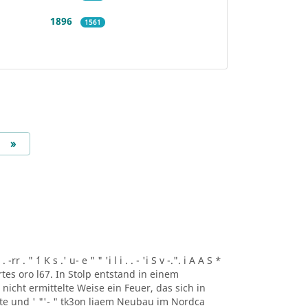
1896
1561
Next
»
r . " ´1 K s .' u- e " " 'i l i . . - 'i S v -.". i A A S *
artes oro l67. In Stolp entstand in einem
icht ermittelte Weise ein Feuer, das sich in
lte und ' "'- " tk3on liaem Neubau im Nordca