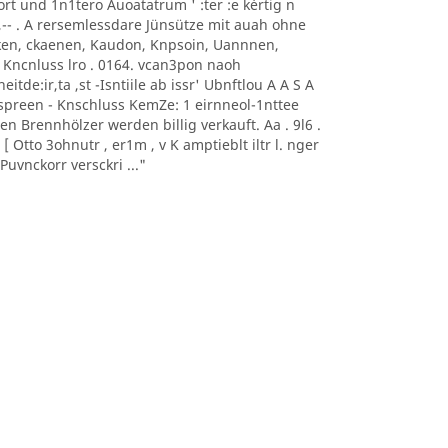
0nort und 1n1tero Auoatatrum ' :ter :e kèrtig n
, -- ,-- . A rersemlessdare Jünsütze mit auah ohne
aoeken, ckaenen, Kaudon, Knpsoin, Uannnen,
 Kncnluss lro . 0164. vcan3pon naoh
itde:ir,ta ,st -Isntiile ab issr' Ubnftlou A A S A
sonnspreen - Knschluss KemZe: 1 eirnneol-1nttee
ten Brennhölzer werden billig verkauft. Aa . 9l6 .
 Otto 3ohnutr , er1m , v K amptieblt iltr l. nger
uvnckorr versckri ..."