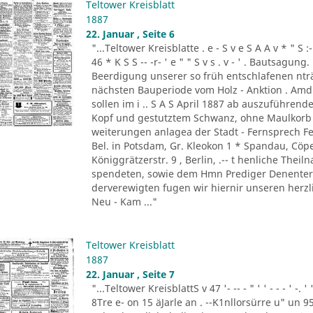
Teltower Kreisblatt
1887
22. Januar , Seite 6
"...Teltower Kreisblatte . e - S v e S A A v * " S :- . " 
46 * K S S -- -r- ' e " " S v s . v - ' . Bautsag
Beerdigung unserer so früh entschlafenen nträ
nächsten Bauperiode vom Holz - Anktion . Amdi
sollen im i .. S A S April 1887 ab auszuführend
Kopf und gestutztem Schwanz, ohne Maulkorb i
weiterungen anlagea der Stadt - Fernsprech Fe
Bel. in Potsdam, Gr. Kleokon 1 * Spandau, Cöp
Königgrätzerstr. 9 , Berlin, .-- t henliche The
spendeten, sowie dem Hmn Prediger Denenter 
derverewigten fugen wir hiernir unseren herzli
Neu - Kam ..."
Teltower Kreisblatt
1887
22. Januar , Seite 7
"...Teltower KreisblattS v 47 '- -- - " ' ' - - - ' -.
8Tre e- on 15 äJarle an . --K1nllorsürre u" un 9