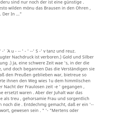
deru sind nur noch der ist eine günstige .
 desto wilden mönu das Brausen in den Ohren ,
Der In ..."
 -' ´ A u - -- ' - ' --' S -' v tanz und reuz.
gter Nachdruck ist verboren.) Gold und Silber
ng .) Ja, eine schwere Zeit wae 's, in der die
e, und doch begannen Das die Verständigen sie
 daß den Preußen geblieben war, bietreue so
merte ihnen den Weg wies 1u dem himmlischen
er Nacht der Fraulosen zeit -e ' gegangen ,
e ersetzt waren . Aber der Juhalt war das
e als treu , gehorsamie Frau und sorgentlich
man noch die . Entdechmg gemacht, daß er ein '--
ntwort, gewesen sein . " '- "Mertens oder