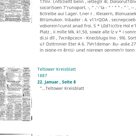
17lnr. l,nttclieltt belin , ietIegtr 4l, Doloorut1
socori5oen 7'runoport. -, " .'-'la - " ' " " - " '
8ctreibe aui l.ager. t.ner r . Xleiaern, 8tonu
8trümukon. lnbader : A. v11rQOA . secnepcoeb
voborein1cunst anad froi. S * L0d1ic´ctre Hol e'he
Platz , ii mille Mk. k1,50, sowie alle lz v * i 
di.si dll , 7vcn8pcecn - Knecblugo lno . 9l6. Sor
u1 Dsttrnnier Eter A 6. 7Vn1demar- 8u- as6e 27 [
in oione-rn 8rnU- unel nierewn oenmm1r tonn P
Teltower Kreisblatt
1887
22. Januar , Seite 8
"...Teltower Kreisblatt