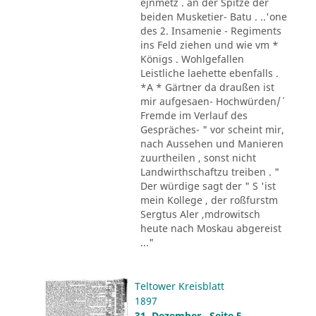
´ejnmetz . an der Spitze der
beiden Musketier- Batu . ..'one
des 2. Insamenie - Regiments
ins Feld ziehen und wie vm *
Königs . Wohlgefallen
Leistliche laehette ebenfalls .
*A * Gärtner da draußen ist
mir aufgesaen- Hochwürden/´
Fremde im Verlauf des
Gespräches- " vor scheint mir,
nach Aussehen und Manieren
zuurtheilen , sonst nicht
Landwirthschaftzu treiben . "
Der würdige sagt der " S 'ist
mein Kollege , der roßfurstm
Sergtus Aler ,mdrowitsch
heute nach Moskau abgereist
..."
Teltower Kreisblatt
1897
31. Dezember , Seite 5