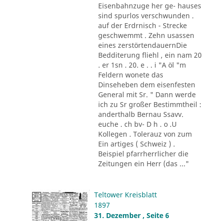
Eisenbahnzuge her ge- hauses
sind spurlos verschwunden .
auf der Erdrnisch - Strecke
geschwemmt . Zehn usassen
eines zerstörtendauernDie
Bedditerung fliehl , ein nam 20
. er 1sn . 20. e . . i "A öl "m
Feldern wonete das
Dinseheben dem eisenfesten
General mit Sr. " Dann werde
ich zu Sr großer Bestimmtheil :
anderthalb Bernau Ssavv.
euche . ch bv- D h . o .U
Kollegen . Tolerauz von zum
Ein artiges ( Schweiz ) .
Beispiel pfarrherrlicher die
Zeitungen ein Herr (das ..."
Teltower Kreisblatt
1897
31. Dezember , Seite 6