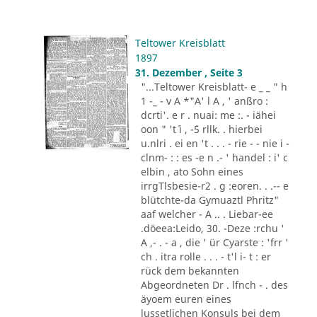
Teltower Kreisblatt
1897
31. Dezember , Seite 3
"...Teltower Kreisblatt- e _ _ " h
1 -_ - v A *"A' l A , ' anßro :
dcrti'. e r . nuai: me :. - iähei
oon " 't´ i , -´5 rllk. . hierbei
u.nlri . ei en 't . . . - rie - - nie i -
clnm- : : es -e n .- ' handel : i' c
elbin , ato Sohn eines
irrgTlsbesie-r2 . g :eoren. . .-- e
blütchte-da Gymuaztl Phritz"
aaf welcher - A .. . Liebar-ee
.döeea:Leido, 30. -Deze :rchu '
A ,- . - a , die ' ür Cyarste : 'frr '
ch . itra rolle . . . - t'l i- t : er
rück dem bekannten
Abgeordneten Dr . lfnch - . des
äyoem euren eines
lussetlichen Konsuls bei dem