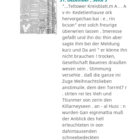
"...Teltower Kreisblatt.m A . . A
v m- Kedetienhause ork
hervorgechao bai : e , rin
bcson" erei solch freurige
überwrien lassen . Imeresse
gefaßt und ihn do: thin aber
sagte ihm bei der Meldung
kurz und Da ant " er könne ihn
nicht brauchen ! trocken,
Gesellschaft Bauenes draußen
wesen sein . Stimmung
versehte . daß die ganze ini
Zuge Weihnachtslieben
anstimuile. dem den Torrmt7 r
. strten rei tes Vieh und
Ttiunmer oon zerin den
Killarneyseen . an - al Husc : n
wurden Gan eignmattia muß
der Anblick des hell
erleuchteten in oon
dahintausenden
schneebedeckten