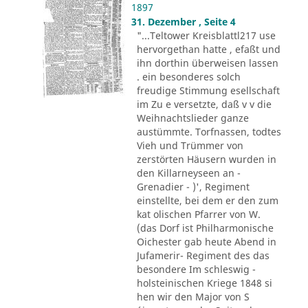
1897
31. Dezember , Seite 4
"...Teltower Kreisblattl217 use
hervorgethan hatte , efaßt und
ihn dorthin überweisen lassen
. ein besonderes solch
freudige Stimmung esellschaft
im Zu e versetzte, daß v v die
Weihnachtslieder ganze
austümmte. Torfnassen, todtes
Vieh und Trümmer von
zerstörten Häusern wurden in
den Killarneyseen an -
Grenadier - )', Regiment
einstellte, bei dem er den zum
kat olischen Pfarrer von W.
(das Dorf ist Philharmonische
Oichester gab heute Abend in
Jufamerir- Regiment des das
besondere Im schleswig -
holsteinischen Kriege 1848 si
hen wir den Major von S