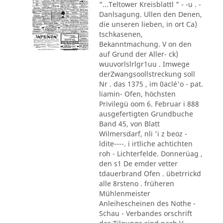
"...Teltower Kreisblattl " - -u . -
Danlsagung. Ullen den Denen,
die unseren lieben, in ort Ca)
tschkasenen,
Bekanntmachung. V on den
auf Grund der Aller- ck)
wuuvorlslrlgr1uu . Imwege
derZwangsoollstreckung soll
Nr . das 1375 , im 0aclé'o - pat.
liamin- Ofen, höchsten
Privilegü oom 6. Februar i 888
ausgefertigten Grundbuche
Band 45, von Blatt
Wilmersdarf, nli 'i z beoz -
ldite----. i irtliche achtichten
roh - Lichterfelde. Donnerüag ,
den s1 De emder vetter
tdauerbrand Ofen . übetrrickd
alle 8rsteno . früheren
Mühlenmeister
Anleihescheinen des Nothe -
Schau - Verbandes orschrift