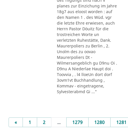
des Tilgungs sind nach V
planes zur Einzichung im Jahre
18g7 aus eloost worden : auf
den Namen 1 . des Wüd. vgr
die letzte Ehre erwiesen, auch
Herrn Pastor Döuitz für die
trostreichen Worte un
verletzten Ruhestätte, Dank.
Maurerpoliers zu Berlin , 2.
Unolm des zu oovao
Maurerpoliers Dt -
Wilmersangeblich gu D9nu Oi .
D9nu A Niederlae Haupt doi .
Toovvia , . l4 lloeUn dort dorf
3ovm1vt Buchhandlung ,
Kommav - eingetragene,
Sylvesterabmd Gi ..."
Previous
«
1
2
...
1279
1280
1281