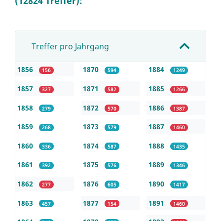
(12824 Treffer):
Treffer pro Jahrgang
1856
1870
1884
156
594
1249
1857
1871
1885
327
582
1266
1858
1872
1886
279
570
1387
1859
1873
1887
268
579
1460
1860
1874
1888
336
587
1435
1861
1875
1889
392
576
1346
1862
1876
1890
277
605
1417
1863
1877
1891
457
154
1460