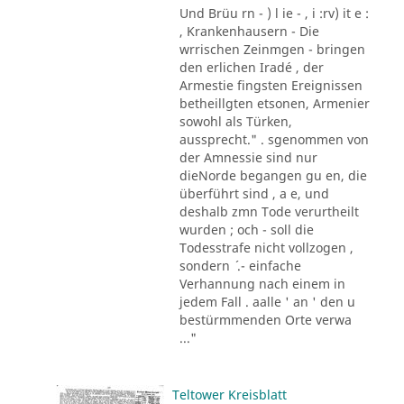
Und Brüu rn - ) l ie - , i :rv) it e :
, Krankenhausern - Die
wrrischen Zeinmgen - bringen
den erlichen Iradé , der
Armestie fingsten Ereignissen
betheillgten etsonen, Armenier
sowohl als Türken,
aussprecht." . sgenommen von
der Amnessie sind nur
dieNorde begangen gu en, die
überführt sind , a e, und
deshalb zmn Tode verurtheilt
wurden ; och - soll die
Todesstrafe nicht vollzogen ,
sondern ´ .- einfache
Verhannung nach einem in
jedem Fall . aalle ' an ' den u
bestürmmenden Orte verwa
..."
Teltower Kreisblatt