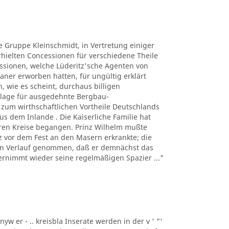
ie Gruppe Kleinschmidt, in Vertretung einiger
ielten Concessionen für verschiedene Theile
ssionen, welche Lüderitz'sche Agenten von
ner erworben hatten, für ungültig erklärt
, wie es scheint, durchaus billigen
lage für ausgedehnte Bergbau-
um wirthschaftlichen Vortheile Deutschlands
s dem Inlande . Die Kaiserliche Familie hat
eren Kreise begangen. Prinz Wilhelm mußte
urz vor dem Fest an den Masern erkrankte; die
den Verlauf genommen, daß er demnächst das
ernimmt wieder seine regelmäßigen Spazier ..."
nyw er - .. kreisbla Inserate werden in der v ' "'