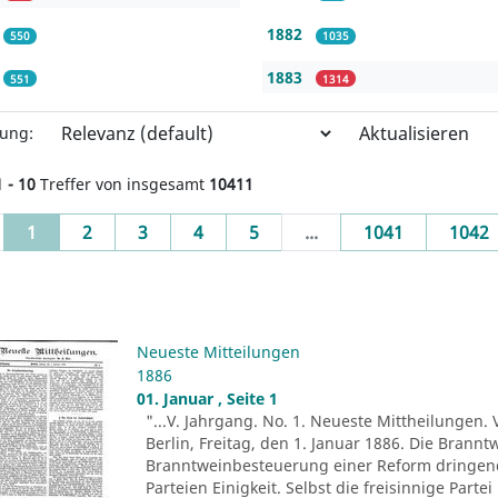
1882
550
1035
1883
551
1314
Aktualisieren
rung:
1 - 10
Treffer von insgesamt
10411
(current)
1
2
3
4
5
...
1041
1042
Neueste Mitteilungen
1886
01. Januar , Seite 1
"...V. Jahrgang. No. 1. Neueste Mittheilungen. 
Berlin, Freitag, den 1. Januar 1886. Die Brann
Branntweinbesteuerung einer Reform dringend b
Parteien Einigkeit. Selbst die freisinnige Part