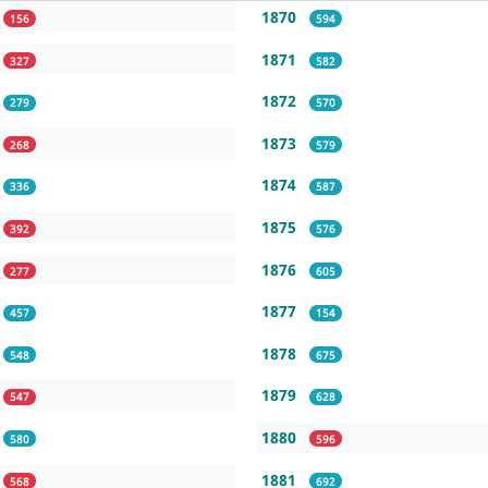
1870
156
594
1871
327
582
1872
279
570
1873
268
579
1874
336
587
1875
392
576
1876
277
605
1877
457
154
1878
548
675
1879
547
628
1880
580
596
1881
568
692