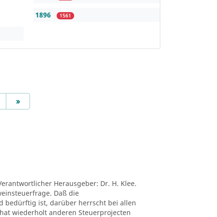
1896
1561
Next
»
Verantwortlicher Herausgeber: Dr. H. Klee.
tweinsteuerfrage. Daß die
edürftig ist, darüber herrscht bei allen
ei hat wiederholt anderen Steuerprojecten