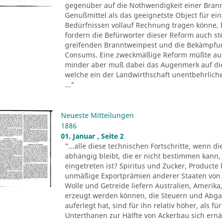
gegenüber auf die Nothwendigkeit einer Bran
Genußmittel als das geeignetste Object für ei
Bedürfnissen vollauf Rechnung tragen könne, 
fordern die Befürworter dieser Reform auch s
greifenden Branntweinpest und die Bekämpfun
Consums. Eine zweckmäßige Reform müßte auf d
minder aber muß dabei das Augenmerk auf die
welche ein der Landwirthschaft unentbehrlic
..."
Neueste Mitteilungen
1886
01. Januar , Seite 2
"...alle diese technischen Fortschritte, wenn d
abhängig bleibt, die er nicht bestimmen kann,
eingetreten ist? Spiritus und Zucker, Product
unmäßige Exportprämien anderer Staaten von 
Wolle und Getreide liefern Australien, Amerika,
erzeugt werden können, die Steuern und Abgab
auferlegt hat, sind für ihn relativ höher, als 
Unterthanen zur Hälfte von Ackerbau sich ernä