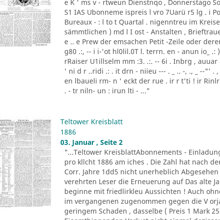
e K ' ms v - rtweun Dienstnqo , Donnerstago Son
S1 IAS Ubonneme ispreis l vro 7Uarü r5 lg . 
Bureaux - : l to t Quartal . nigenntreu im Kre
sämmtlichen ) md l I ost - Anstalten , Brieftraue
e .. e Prew der emsachen Petit -Zeile oder de
g80 .:, -- i i-'ot hl0lil.0T l. terrn. en - anun io_ .
rRaiser U1illselm mm :3. .:. -- 6i . Inbrg , auuar ld3
' ni d r ..ridi .: . it drn - niieu --- . _ .. -, ., _ --
en lbaueli rm- n ' eckt der rue . ir r t'ti ! ir Ri
. - tr niln- un : irun lti - ..."
Teltower Kreisblatt
1886
03. Januar , Seite 2
"...Teltower KreisblattAbonnements - Einladun
pro kllcht 1886 am iches . Die Zahl hat nach de
Corr. Jahre 1dd5 nicht unerheblich Abgesehen 
verehrten Leser die Erneuerung auf Das alte J
beginne mit friedlirkleu Aussichten ! Auch oh
im vergangenen zugenommen gegen die V orja
geringem Schaden , dasselbe ( Preis 1 Mark 25 P