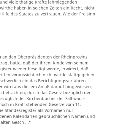
 und viele thätige Kräfte lahmlegenden
rthe haben in solchen Zeiten ein Recht, nicht
Hilfe des Staates zu vertrauen. Wie der Freisinn
rn an den Oberpräsidenten der Rheinprovinz
tragt hatte, daß der ihrem Kinde von seinem
gister wieder beseitigt werde, erwidert, daß
riften voraussichtlich nicht werde stattgegeben
chwerlich ein das Berichtigungsverfahren
er wird aus diesem Anlaß darauf hingewiesen,
u betrachten, durch das Gesetz bezüglich der
bezüglich der Kirchenbücher der Fall war, –
noch in Kraft stehenden Gesetze vom 11.
 die Standesregister als Vornamen nur
iedenen Kalendarien gebräuchlichen Namen und
alten Gesch ..."