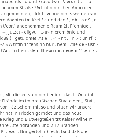
nabends . u und Erpeditwn : V erun tr. - .ia f
i Polodamen Straße 26d. otmmtnchen Annoncen -
ise angenommen. . ldr l ilvonnements werden von
rn Aaenten tm Kret ' e und den ' , db - o r S.. r
ren t'eor.' angenommen e Raum 2lt Pfennige .
: ) .--_ Jutzet - ellgvu ! ..-tr-.nierem önie und
8 ( i getuidmet ,Ysle . , -1 - r t . : n ,- : un rfi :
"' . , -7 S A tntln 1' tensinn nur , nem , .tlle de - usn -
nlr t7alt ' n ln- nt dem Eln-on mit neuem 1' .e n s .
g . Mit dieser Nummer beginnt das l . Quartal
r Drände im im preußischen Staate der ., Stat .
von 182 Schorn mit so und bitten wir unsere
ahr hat in Frieden gerndet und das neue
ne Krieg und Blutvergteßen tst Kaiser Wilhelm
hre . steindränden und 2 17 Branden
f . excl . Bringertohn ) recht bald daß die