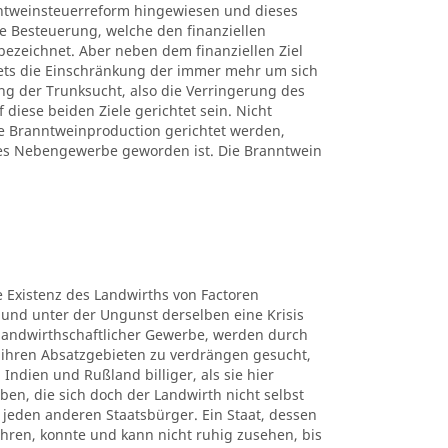
ntweinsteuerreform hingewiesen und dieses
ne Besteuerung, welche den finanziellen
bezeichnet. Aber neben dem finanziellen Ziel
tets die Einschränkung der immer mehr um sich
g der Trunksucht, also die Verringerung des
iese beiden Ziele gerichtet sein. Nicht
 Branntweinproduction gerichtet werden,
hes Nebengewerbe geworden ist. Die Branntwein
ie Existenz des Landwirths von Factoren
 und unter der Ungunst derselben eine Krisis
e landwirthschaftlicher Gewerbe, werden durch
ihren Absatzgebieten zu verdrängen gesucht,
 Indien und Rußland billiger, als sie hier
en, die sich doch der Landwirth nicht selbst
für jeden anderen Staatsbürger. Ein Staat, dessen
hren, konnte und kann nicht ruhig zusehen, bis