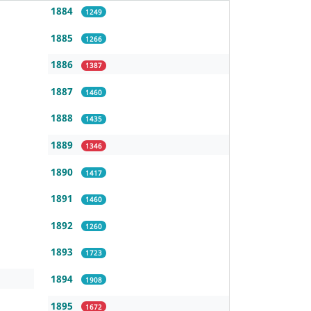
1884
1249
1885
1266
1886
1387
1887
1460
1888
1435
1889
1346
1890
1417
1891
1460
1892
1260
1893
1723
1894
1908
1895
1672