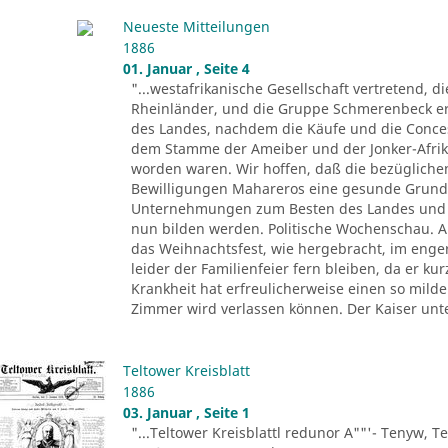
Neueste Mitteilungen
1886
01. Januar , Seite 4
"...westafrikanische Gesellschaft vertretend, d
Rheinländer, und die Gruppe Schmerenbeck erh
des Landes, nachdem die Käufe und die Conce
dem Stamme der Ameiber und der Jonker-Afrika
worden waren. Wir hoffen, daß die bezüglichen
Bewilligungen Mahareros eine gesunde Grund
Unternehmungen zum Besten des Landes und z
nun bilden werden. Politische Wochenschau. Au
das Weihnachtsfest, wie hergebracht, im eng
leider der Familienfeier fern bleiben, da er k
Krankheit hat erfreulicherweise einen so mil
Zimmer wird verlassen können. Der Kaiser unt
Teltower Kreisblatt
1886
03. Januar , Seite 1
"...Teltower Kreisblattl redunor A""'- Tenyw, Te