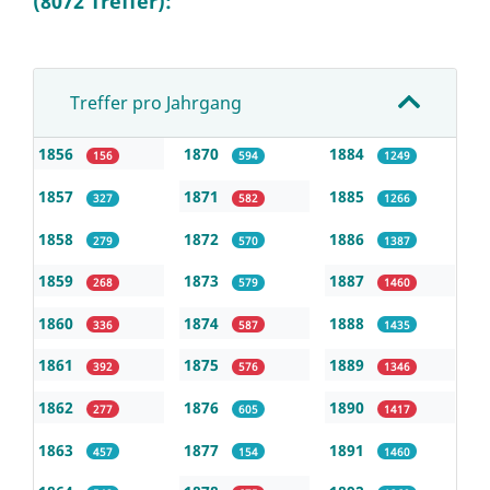
(8072 Treffer):
Treffer pro Jahrgang
1856
1870
1884
156
594
1249
1857
1871
1885
327
582
1266
1858
1872
1886
279
570
1387
1859
1873
1887
268
579
1460
1860
1874
1888
336
587
1435
1861
1875
1889
392
576
1346
1862
1876
1890
277
605
1417
1863
1877
1891
457
154
1460