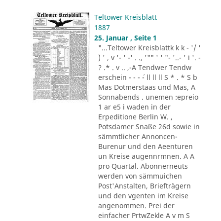
Teltower Kreisblatt
1887
25. Januar , Seite 1
"...Teltower Kreisblattk k k - '/ '
) ' , v '- ' -' . ., '"" ' ' "- '..- ' i '. -
? .* . v .. ,-A Tendwer Tendw
erschein - - - ´- ll ll ll S * . * S b
Mas Dotmerstaas und Mas, A
Sonnabends . unemen :epreio
1 ar e5 i waden in der
Erpeditione Berlin W. ,
Potsdamer Snaße 26d sowie in
sämmtlicher Annoncen-
Burenur und den Aeenturen
un Kreise augennrmnen. A A
pro Quartal. Abonnerneuts
werden von sämmuichen
Post'Anstalten, Briefträgern
und den vgenten im Kreise
angenommen. Prei der
einfacher PrtwZekle A v m S