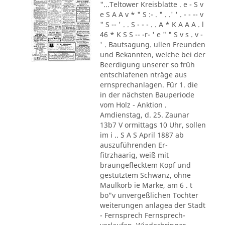
"...Teltower Kreisblatte . e - S v
e S A A v * " S :- . " . .' ' . - - -- v
" S -- ' . . S - - - . . A * K A A A . l
46 * K S S -- -r- ' e " " S v s . v -
' . Bautsagung. ullen Freunden
und Bekannten, welche bei der
Beerdigung unserer so früh
entschlafenen nträge aus
ernsprechanlagen. Für 1. die
in der nächsten Bauperiode
vom Holz - Anktion .
Amdienstag, d. 25. Zaunar
13b7 V ormittags 10 Uhr, sollen
im i .. S A S April 1887 ab
auszuführenden Er-
fitrzhaarig, weiß mit
braungeflecktem Kopf und
gestutztem Schwanz, ohne
Maulkorb ie Marke, am 6 . t
bo"v unvergeßlichen Tochter
weiterungen anlagea der Stadt
- Fernsprech Fernsprech-