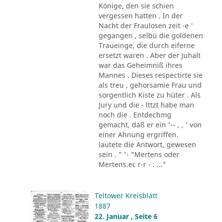
Könige, den sie schien
vergessen hatten . In der
Nacht der Fraulosen zeit -e '
gegangen , selbü die goldenen
Traueinge, die durch eiferne
ersetzt waren . Aber der Juhalt
war das Geheimniß ihres
Mannes . Dieses respectirte sie
als treu , gehorsamie Frau und
sorgentlich Kiste zu hüter . Als
Jury und die - lttzt habe man
noch die . Entdechmg
gemacht, daß er ein '-- , , ' von
einer Ahnung ergriffen.
lautete die Antwort, gewesen
sein . " '- "Mertens oder
Mertens.ec r-r - : ..."
Teltower Kreisblatt
1887
22. Januar , Seite 6