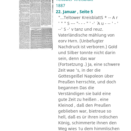
1887
22. Januar , Seite 5
"...Teltower KreisblattS * -- A r
' " " S --- "- - - " ' -' ´ A u - -- ' - '
--' S -' v tanz und reuz.
Vaterländische mählung von
eorv Hvrn. (Unbefugter
Nachdruck ist verboren.) Gold
und Silber tonnte nicht darin
sein, denn das war
(Fortsetzung .) Ja, eine schwere
Zeit wae 's, in der die
Gottesgeißel Napoleon über
Preußen herrschte, und doch
begannen Das die
Verständigen sie bald eine
gute Zeit zu heißen . eine
Kleinod , daß den Preußen
geblieben war, bietreue so
hell, daß es ür ihren irdischen
König, schimmerte ihnen den
Weg wies 1u dem himmlischen