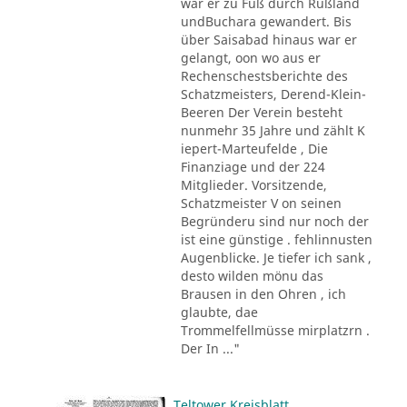
war er zu Fuß durch Rußland
undBuchara gewandert. Bis
über Saisabad hinaus war er
gelangt, oon wo aus er
Rechenschestsberichte des
Schatzmeisters, Derend-Klein-
Beeren Der Verein besteht
nunmehr 35 Jahre und zählt K
iepert-Marteufelde , Die
Finanziage und der 224
Mitglieder. Vorsitzende,
Schatzmeister V on seinen
Begründeru sind nur noch der
ist eine günstige . fehlinnusten
Augenblicke. Je tiefer ich sank ,
desto wilden mönu das
Brausen in den Ohren , ich
glaubte, dae
Trommelfellmüsse mirplatzrn .
Der In ..."
Teltower Kreisblatt