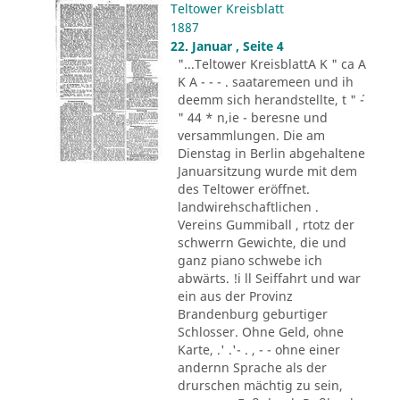
Teltower Kreisblatt
1887
22. Januar , Seite 4
"...Teltower KreisblattA K " ca A
K A - - - . saataremeen und ih
deemm sich herandstellte, t " ´-
" 44 * n,ie - beresne und
versammlungen. Die am
Dienstag in Berlin abgehaltene
Januarsitzung wurde mit dem
des Teltower eröffnet.
landwirehschaftlichen .
Vereins Gummiball , rtotz der
schwerrn Gewichte, die und
ganz piano schwebe ich
abwärts. !i ll Seiffahrt und war
ein aus der Provinz
Brandenburg geburtiger
Schlosser. Ohne Geld, ohne
Karte, .' .'- . , - - ohne einer
andernn Sprache als der
drurschen mächtig zu sein,