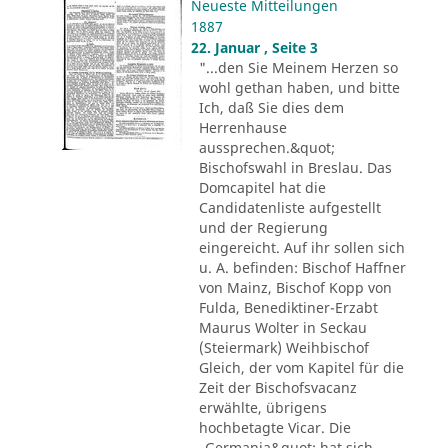
Neueste Mitteilungen
1887
22. Januar , Seite 3
"...den Sie Meinem Herzen so
wohl gethan haben, und bitte
Ich, daß Sie dies dem
Herrenhause
aussprechen.&quot;
Bischofswahl in Breslau. Das
Domcapitel hat die
Candidatenliste aufgestellt
und der Regierung
eingereicht. Auf ihr sollen sich
u. A. befinden: Bischof Haffner
von Mainz, Bischof Kopp von
Fulda, Benediktiner-Erzabt
Maurus Wolter in Seckau
(Steiermark) Weihbischof
Gleich, der vom Kapitel für die
Zeit der Bischofsvacanz
erwählte, übrigens
hochbetagte Vicar. Die
„Germania&quot; hat sich