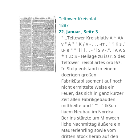
Teltower Kreisblatt
1887
22. Januar , Seite 3
"...Teltower Kreisblattv A * AA
v " A " " K / v - . . . -rr . " ´1 K s .'
u- e " " 'i l i . . - 'i S v -.". i A A S
* 1 .D S - Heilage zu issr. S des
Teltower lreisbl artes oro l67.
In Stolp entstand in einem
doerigen großen
FabrikEtablissement auf noch
nicht ermittelte Weise ein
Feuer, das sich in ganz kurzer
Zeit allen Fabrikgebäuden
mittheilte und ' "'- " tk3on
liaem Neubau im Nordca
Berlins stärzte um Minwoch
liche Nachmittag äußere ein
Maurerlehrling sowie vom
dritten Stock herab auf den