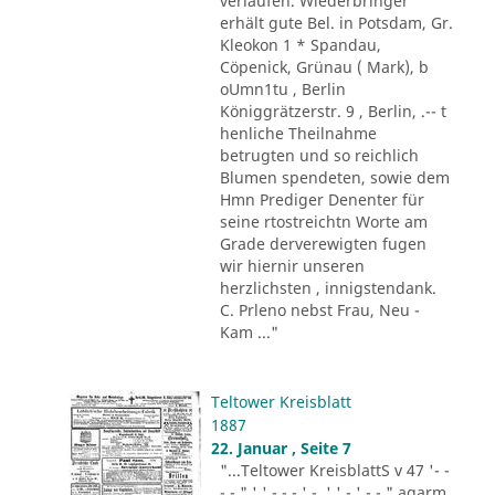
verlaufen. Wiederbringer
erhält gute Bel. in Potsdam, Gr.
Kleokon 1 * Spandau,
Cöpenick, Grünau ( Mark), b
oUmn1tu , Berlin
Königgrätzerstr. 9 , Berlin, .-- t
henliche Theilnahme
betrugten und so reichlich
Blumen spendeten, sowie dem
Hmn Prediger Denenter für
seine rtostreichtn Worte am
Grade derverewigten fugen
wir hiernir unseren
herzlichsten , innigstendank.
C. Prleno nebst Frau, Neu -
Kam ..."
Teltower Kreisblatt
1887
22. Januar , Seite 7
"...Teltower KreisblattS v 47 '- -
- - " ' ' - - - ' -. ' ' - ' -.-." agarm