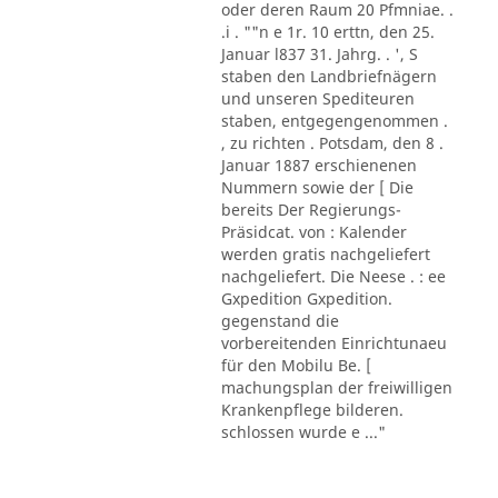
oder deren Raum 20 Pfmniae. .
.i . ""n e 1r. 10 erttn, den 25.
Januar l837 31. Jahrg. . ', S
staben den Landbriefnägern
und unseren Spediteuren
staben, entgegengenommen .
, zu richten . Potsdam, den 8 .
Januar 1887 erschienenen
Nummern sowie der [ Die
bereits Der Regierungs-
Präsidcat. von : Kalender
werden gratis nachgeliefert
nachgeliefert. Die Neese . : ee
Gxpedition Gxpedition.
gegenstand die
vorbereitenden Einrichtunaeu
für den Mobilu Be. [
machungsplan der freiwilligen
Krankenpflege bilderen.
schlossen wurde e ..."