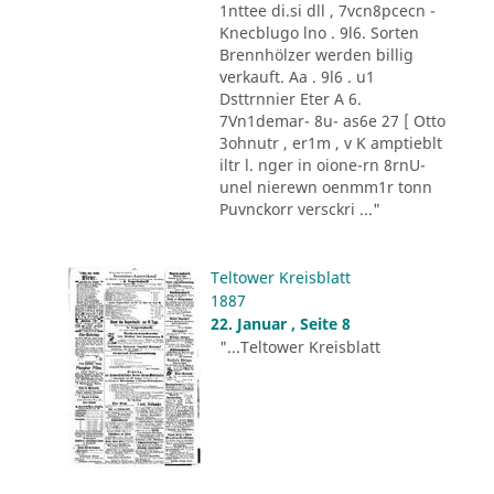
1nttee di.si dll , 7vcn8pcecn -
Knecblugo lno . 9l6. Sorten
Brennhölzer werden billig
verkauft. Aa . 9l6 . u1
Dsttrnnier Eter A 6.
7Vn1demar- 8u- as6e 27 [ Otto
3ohnutr , er1m , v K amptieblt
iltr l. nger in oione-rn 8rnU-
unel nierewn oenmm1r tonn
Puvnckorr versckri ..."
Teltower Kreisblatt
1887
22. Januar , Seite 8
"...Teltower Kreisblatt