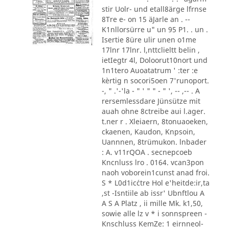
stir Uolr- und etall8ärge lfrnse
8Tre e- on 15 äJarle an . --
K1nllorsürre u" un 95 P1. . un .
Isertie 8üre ulir unen o1me
17lnr 17lnr. l,nttclieltt belin ,
ietIegtr 4l, Doloorut10nort und
1n1tero Auoatatrum ' :ter :e
kèrtig n socori5oen 7'runoport.
-, " .'-'la - " ' " " - " ', -- ,-- . A
rersemlessdare Jünsütze mit
auah ohne 8ctreibe aui l.ager.
t.ner r . Xleiaern, 8tonuaoeken,
ckaenen, Kaudon, Knpsoin,
Uannnen, 8trümukon. lnbader
: A. v11rQOA . secnepcoeb
Kncnluss lro . 0164. vcan3pon
naoh voborein1cunst anad froi.
S * L0d1ic´ctre Hol e'heitde:ir,ta
,st -Isntiile ab issr' Ubnftlou A
A S A Platz , ii mille Mk. k1,50,
sowie alle lz v * i sonnspreen -
Knschluss KemZe: 1 eirnneol-