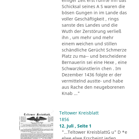
einiger Zeit erst rührte ihn das
Schicksal seines A S waren die
bösen Gungen in im Lande das
voller Geschäftigkeit , rings
sanste des Landes und die
Wuth der Zerstörung verließ
ihn , um mehr und mehr
einem weichen und stillen
schändliche Gerücht Schmerze
Platz zu ma-- und bescheidene
Bernauerin sei eine Hexe , eine
Schwarzkünstlerin chen . Im
Dezember 1436 folgte er der
vermittelnd austte- und habe
aus Rache den neugeborenen
Knab ..."
Teltower Kreisblatt
1856
12. Juli , Seite 1
"...Teltower KreisblattG u" D *e
elwe elwe Erscheint jeden