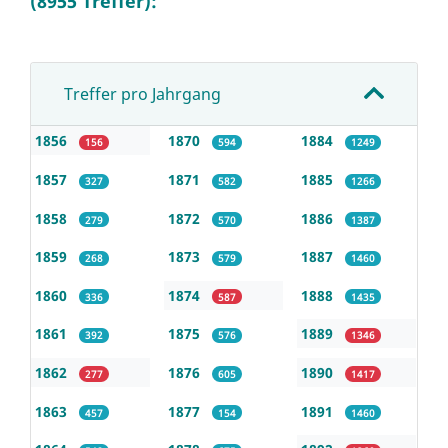
(8955 Treffer):
Treffer pro Jahrgang
1856
1870
1884
156
594
1249
1857
1871
1885
327
582
1266
1858
1872
1886
279
570
1387
1859
1873
1887
268
579
1460
1860
1874
1888
336
587
1435
1861
1875
1889
392
576
1346
1862
1876
1890
277
605
1417
1863
1877
1891
457
154
1460