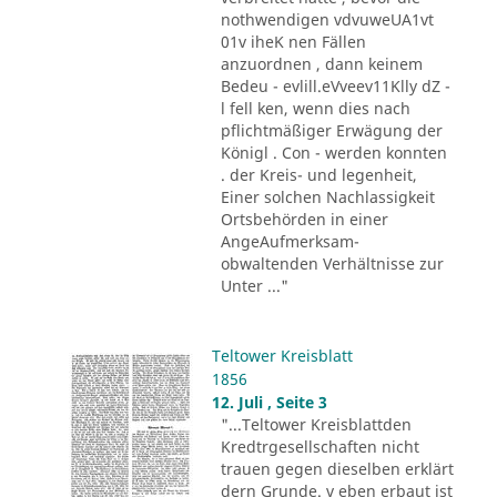
nothwendigen vdvuweUA1vt
01v iheK nen Fällen
anzuordnen , dann keinem
Bedeu - evlill.eVveev11Klly dZ -
l fell ken, wenn dies nach
pflichtmäßiger Erwägung der
Königl . Con - werden konnten
. der Kreis- und legenheit,
Einer solchen Nachlassigkeit
Ortsbehörden in einer
AngeAufmerksam-
obwaltenden Verhältnisse zur
Unter ..."
Teltower Kreisblatt
1856
12. Juli , Seite 3
"...Teltower Kreisblattden
Kredtrgesellschaften nicht
trauen gegen dieselben erklärt
dern Grunde. v eben erbaut ist