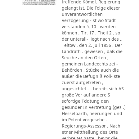
treffende Kömgl. Regierung
gelangt ist. Die Folge dieser
unverantwortlichen
Verzögerung - st wo Stadt
verstanden §, 10 . werden
können , Tir. 17 . Theil 2 . so
der unterall- liegt nach des .,
Teltow , den 2. Juli 1856 . Der
Landrath . gewesen , daß die
Seuche an den Orten ,
gemeinen Landeechts zei -
Behörden , Stücke auch die
außer die Befugniß Poli- ste
zuerst aufgetreten ,
angesichtet - - bereits sich AS
große Ver auf andere S
sofortige Tddtung den
gesünder In Vertretung (gez .)
Hesselbarth, heerungen und
im Potent vorgesehe -
Regierungs-Assessor . Nach
etner Mittheilung des Orte
verbreitet hatte , bevor die