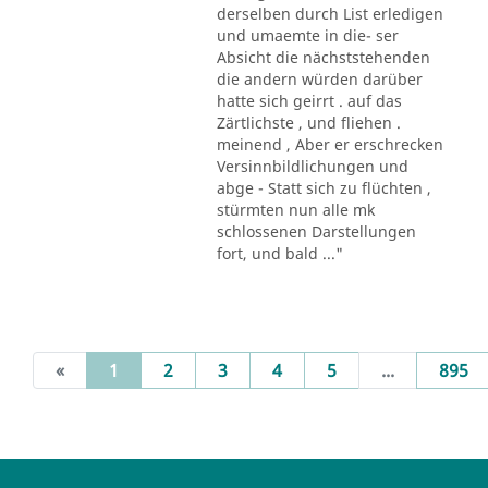
derselben durch List erledigen
und umaemte in die- ser
Absicht die nächststehenden
die andern würden darüber
hatte sich geirrt . auf das
Zärtlichste , und fliehen .
meinend , Aber er erschrecken
Versinnbildlichungen und
abge - Statt sich zu flüchten ,
stürmten nun alle mk
schlossenen Darstellungen
fort, und bald ..."
(current)
«
1
2
3
4
5
...
895