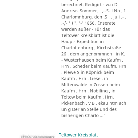
berechnet. Redigirt - von Dr .
Andreas Sommer. . ,--S- l No . 1
Charlomnburg, den .5 . . Juli .- .
.-/- ' ) ", '-' 1856. ´ Inserate
werden außer - Für das
Teltower Kreisblatt ist die
Haupt- Expedition in
Charlottenburg , Kirchstraße
26 . dem angenommnen : in K.
- Wusterhausen beim Kaufm .
Hrn . Scheder beim Kaufm. Hrn
. Plewe S in Köpnick beim
Kaufm . Hrn . Liese , in
Mittenwalde in Zossen beim
Kaufm . Hrn . Nobiling , in
Teltow beim Kaufm . Hrn.
Pickenbach . v B . ekau ntm ach
un g Der an Stelle und des
bisherigen Charlo ..."
Teltower Kreisblatt