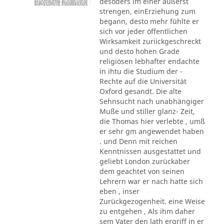
desoders im einer äußerst
strengen, einErziehung zum
begann, desto mehr fühlte er
sich vor jeder öffentlichen
Wirksamkeit zuriickgeschreckt
und desto hohen Grade
religiösen lebhafter endachte
in ihtu die Studium der -
Rechte auf die Universität
Oxford gesandt. Die alte
Sehnsucht nach unabhängiger
Muße und stiller glanz- Zeit,
die Thomas hier verlebte , umß
er sehr gm angewendet haben
. und Denn mit reichen
Kenntnissen ausgestattet und
geliebt London zurückaber
dem geachtet von seinen
Lehrern war er nach hatte sich
eben , inser
Zurückgezogenheit. eine Weise
zu entgehen , Als ihm daher
sem Vater den lath ergriff in er