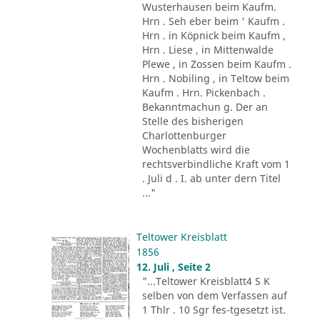
Wusterhausen beim Kaufm.
Hrn . Seh eber beim ' Kaufm .
Hrn . in Köpnick beim Kaufm ,
Hrn . Liese , in Mittenwalde
Plewe , in Zossen beim Kaufm .
Hrn . Nobiling , in Teltow beim
Kaufm . Hrn. Pickenbach .
Bekanntmachun g. Der an
Stelle des bisherigen
Charlottenburger
Wochenblatts wird die
rechtsverbindliche Kraft vom 1
. Juli d . I. ab unter dern Titel
..."
Teltower Kreisblatt
1856
12. Juli , Seite 2
"...Teltower Kreisblatt4 S K
selben von dem Verfassen auf
1 Thlr . 10 Sgr fes-tgesetzt ist.