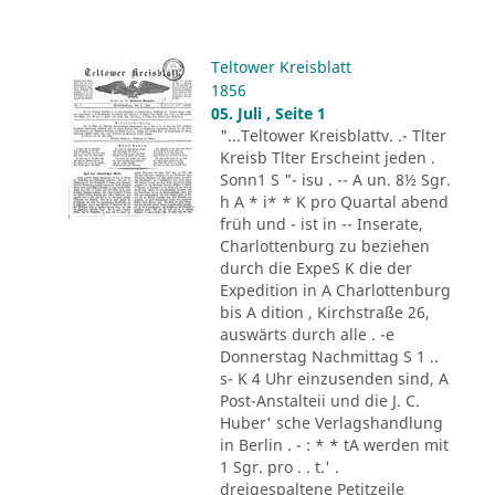
Teltower Kreisblatt
1856
05. Juli , Seite 1
"...Teltower Kreisblattv. .- Tlter
Kreisb Tlter Erscheint jeden .
Sonn1 S "- isu . -- A un. 8½ Sgr.
h A * i* * K pro Quartal abend
früh und - ist in -- Inserate,
Charlottenburg zu beziehen
durch die ExpeS K die der
Expedition in A Charlottenburg
bis A dition , Kirchstraße 26,
auswärts durch alle . -e
Donnerstag Nachmittag S 1 ..
s- K 4 Uhr einzusenden sind, A
Post-Anstalteii und die J. C.
Huber' sche Verlagshandlung
in Berlin . - : * * tA werden mit
1 Sgr. pro . . t.' .
dreigespaltene Petitzeile