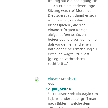
freudig auf die Bedingung ein
. -- Als nun am anderen Tage
Sitzung war, rtef Morus den
Dieb zuerst auf, damit er sich
wegen solle . des ihm
Kriegsspielen , die sich
einander folgten Kömge
aitfgehäuften Schätzen
beigendet , die von dem ohne
daß vorigen Jemand einen
Rath oder eine Ermahnung zu
ertheilen wagte . zur Last
[gelegten Verbrechens
rechtferti ..."
Teltower Kreisblatt
1856
12. Juli , Seite 6
"...Teltower KreisblattStyle ; im
l . Jahrhundert aber griff man
nach Bildern, welche dem