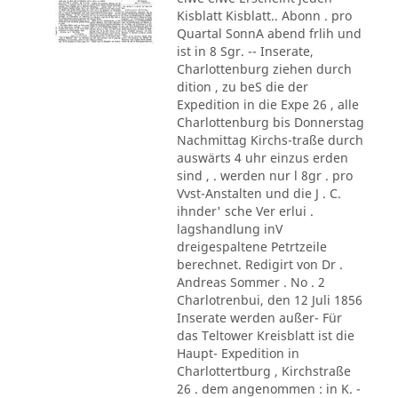
Kisblatt Kisblatt.. Abonn . pro
Quartal SonnA abend frlih und
ist in 8 Sgr. -- Inserate,
Charlottenburg ziehen durch
dition , zu beS die der
Expedition in die Expe 26 , alle
Charlottenburg bis Donnerstag
Nachmittag Kirchs-traße durch
auswärts 4 uhr einzus erden
sind , . werden nur l 8gr . pro
Vvst-Anstalten und die J . C.
ihnder' sche Ver erlui .
lagshandlung inV
dreigespaltene Petrtzeile
berechnet. Redigirt von Dr .
Andreas Sommer . No . 2
Charlotrenbui, den 12 Juli 1856
Inserate werden außer- Für
das Teltower Kreisblatt ist die
Haupt- Expedition in
Charlottertburg , Kirchstraße
26 . dem angenommen : in K. -