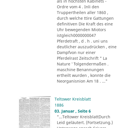
als in höchsten Kabinets -
Ordre vom 4 . Inli den
Truppertheilen aller 1860 ,
durch welche ttire Gattungen
definitiven Die Kraft des eine
Uhr bewegenden Miotors
istgleich0000000047
Pferdetraft , d . h . uni uns
deutlicher auszudrücken , eine
Dampfvon nur einer
Pferdelrast Zeitschrift " La
Nature '´ folgendermaßen .
maschine Benannungen
ertheilt wurden , konnte die
Neorganisnion Am 18 . ..."
Teltower Kreisblatt
1886
03. Januar , Seite 6
"...Teltower KreisblattDurch
Leid geläutert. (Fortsetzung.)