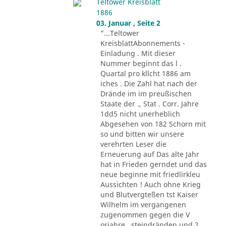
Teltower Kreisblatt
1886
03. Januar , Seite 2
"...Teltower
KreisblattAbonnements -
Einladung . Mit dieser
Nummer beginnt das l .
Quartal pro kllcht 1886 am
iches . Die Zahl hat nach der
Drände im im preußischen
Staate der ., Stat . Corr. Jahre
1dd5 nicht unerheblich
Abgesehen von 182 Schorn mit
so und bitten wir unsere
verehrten Leser die
Erneuerung auf Das alte Jahr
hat in Frieden gerndet und das
neue beginne mit friedlirkleu
Aussichten ! Auch ohne Krieg
und Blutvergteßen tst Kaiser
Wilhelm im vergangenen
zugenommen gegen die V
orjahre . steindränden und 2