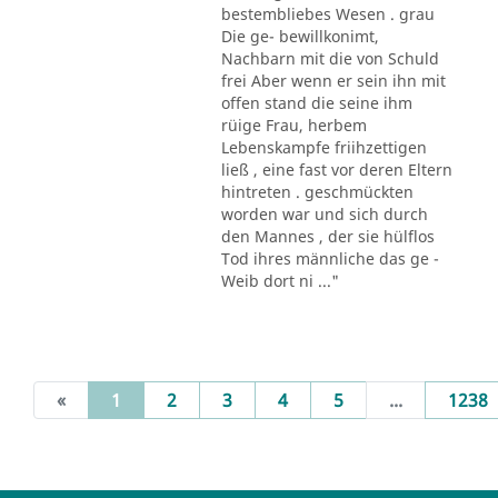
bestembliebes Wesen . grau
Die ge- bewillkonimt,
Nachbarn mit die von Schuld
frei Aber wenn er sein ihn mit
offen stand die seine ihm
rüige Frau, herbem
Lebenskampfe friihzettigen
ließ , eine fast vor deren Eltern
hintreten . geschmückten
worden war und sich durch
den Mannes , der sie hülflos
Tod ihres männliche das ge -
Weib dort ni ..."
(current)
«
1
2
3
4
5
...
1238