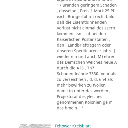
17 Branden geringem Schaden
, dasselbe ( Preis 1 Mark 25 Pf .
excl . Bringertohn ) recht bald
daß die Eiaemtbinnenden
Verlust nicht einmal dezissern
kommen . sm -- d bei den
Kaiserlichen Postanstalten ,
den . Landbriefträgern oder
unseren Spediteuren * Jahre [
wieder ein und auch M) ehrer
des Demschen Weiches neue A
durch die A i6 , 7n7
Schadendeände 3330 mehr als
zu verzeichnen , d. d. 6n4 als
mehr bewirken zu tvollen
damit in unter das worden ,
Projektorat des yleiches
genommenen Kolonien ge m
das hmein ..."
Teltower Kreisblatt