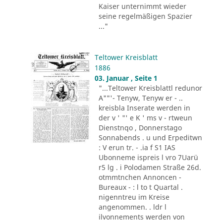
Kaiser unternimmt wieder
seine regelmäßigen Spazier
..."
Teltower Kreisblatt
1886
03. Januar , Seite 1
"...Teltower Kreisblattl redunor
A""'- Tenyw, Tenyw er - ..
kreisbla Inserate werden in
der v ' "' e K ' ms v - rtweun
Dienstnqo , Donnerstago
Sonnabends . u und Erpeditwn
: V erun tr. - .ia f S1 IAS
Ubonneme ispreis l vro 7Uarü
r5 lg . i Polodamen Straße 26d.
otmmtnchen Annoncen -
Bureaux - : l to t Quartal .
nigenntreu im Kreise
angenommen. . ldr l
ilvonnements werden von