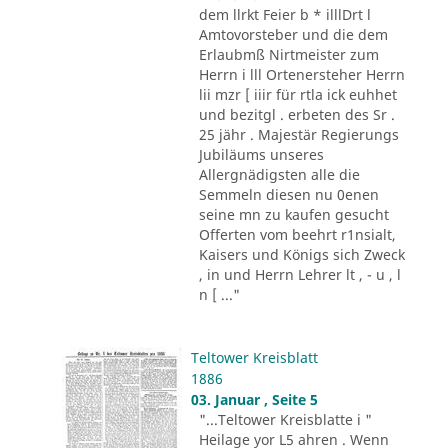
dem llrkt Feier b * illlDrt l
Amtovorsteber und die dem
Erlaubmß Nirtmeister zum
Herrn i lll Ortenersteher Herrn
lii mzr [ iiir für rtla ick euhhet
und bezitgl . erbeten des Sr .
25 jähr . Majestär Regierungs
Jubiläums unseres
Allergnädigsten alle die
Semmeln diesen nu 0enen
seine mn zu kaufen gesucht
Offerten vom beehrt r1nsialt,
Kaisers und Königs sich Zweck
, in und Herrn Lehrer lt , - u , l
n [ ..."
Teltower Kreisblatt
1886
03. Januar , Seite 5
"...Teltower Kreisblatte i "
Heilage yor L5 ahren . Wenn