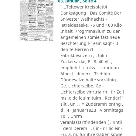
03. Januar , Seite 4
"...Teltower Kreisblatt4
Danksagung . Das Comité Der
Snivester Weihnachts -
ietreidesäeke, 75 und 100 Kilo
Inhalt, 7rogrmna8ium zu der
angemeinen somie fast neue
Beschterung l-' esin saqt - .l
den te Herren rl .
Fabrikbesitzern , . talin
Zuckersäcke, P . 8. 40 Vf. ,
empfiehlt U- olss. l . rinnnun .
Albest Ldenerr , Trebbin .
Düngesalze halte vorräthig .
Ge. Lichterselbe. Ge -
Lichterselbe vlnrtriairn . tir Ze [
ms ,o de leulmituim . Rentier´l '
siit . un , . * ZuderamNlontng ,
d . 4 . Januar18Zu , V ormittags
10 '. Uhrm
veranlastartfindenden ( . nntli
' dem Derem . . ( ir - r ! lic eir -
- u. a. m. für ihre Gaben sowie