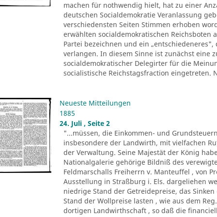
machen für nothwendig hielt, hat zu einer Anza
deutschen Socialdemokratie Veranlassung ge
verschiedensten Seiten Stimmen erhoben worde
erwählten socialdemokratischen Reichsboten a
Partei bezeichnen und ein „entschiedeneres", 
verlangen. In diesem Sinne ist zunächst eine
socialdemokratischer Delegirter für die Meinu
socialistische Reichstagsfraction eingetreten.
Neueste Mitteilungen
1885
24. Juli , Seite 2
"...müssen, die Einkommen- und Grundsteuern
insbesondere der Landwirth, mit vielfachen R
der Verwaltung. Seine Majestät der König ha
Nationalgalerie gehörige Bildniß des verewigte
Feldmarschalls Freiherrn v. Manteuffel , von P
Ausstellung in Straßburg i. Els. dargeliehen w
niedrige Stand der Getreidepreise, das Sinke
Stand der Wollpreise lasten , wie aus dem Reg.
dortigen Landwirthschaft , so daß die financi