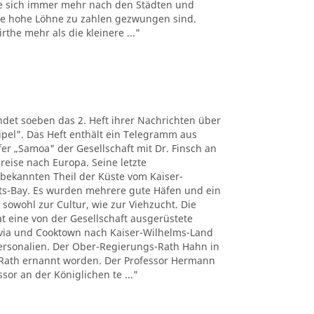
e sich immer mehr nach den Städten und
the hohe Löhne zu zahlen gezwungen sind.
the mehr als die kleinere ..."
det soeben das 2. Heft ihrer Nachrichten über
pel". Das Heft enthält ein Telegramm aus
r „Samoa" der Gesellschaft mit Dr. Finsch an
reise nach Europa. Seine letzte
nbekannten Theil der Küste vom Kaiser-
ts-Bay. Es wurden mehrere gute Häfen und ein
 sowohl zur Cultur, wie zur Viehzucht. Die
t eine von der Gesellschaft ausgerüstete
tavia und Cooktown nach Kaiser-Wilhelms-Land
Personalien. Der Ober-Regierungs-Rath Hahn in
Rath ernannt worden. Der Professor Hermann
sor an der Königlichen te ..."