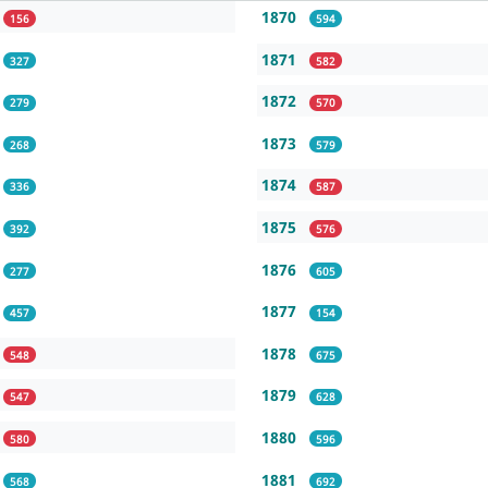
1870
156
594
1871
327
582
1872
279
570
1873
268
579
1874
336
587
1875
392
576
1876
277
605
1877
457
154
1878
548
675
1879
547
628
1880
580
596
1881
568
692