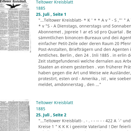
Teltower Kreisblatt
1885
25. Juli , Seite 1
"...Teltower Kreisblatt- * K ' * * A v " - S ,"' " 
* v "S - A Dienstags, onnerstags und Sonnabend
Abonnemet , Jopreie 1 ar e5 sd pro Quartal . Be
sämmtlichen binoncen-Bureaux und deii Agen
einfacher Petit-Zeile oder deren Raum 20 Pf
Post-Anstalten, Briefträgern und den Agenten
Amtliches. Berlin , den 24 . Inli 1885 . in erlin de
Zeit stattgefundeneii welche dernalen aus Ar
Staaten an einem gesterben . von früherer Prä
haben gegen die Art und Weise wie Ausländer, 
protestirt, esten ord - Amerika , ist , wie so
meldet, amdonnerstag , den ..."
Teltower Kreisblatt
1885
25. Juli , Seite 2
"...Teltower Kreisblatt- . - . - - -- - - 422 A ´ -' und
Kreise 1 " K K K i geeinte Vaterland ! Der feier