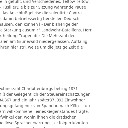
e in gefüllt. und Verschiedenes. Teltow Teltow.
 FüsilierDie bis zur Sitzung währende Pause
 das Anschlußgeleise die valentirte Contra
s dahin betriebssertig herstellen Deutsch
usen, den können l - Der bisherige der
 Stärkung ausum r" Landwehr-Bataillons, Herr
r Ertheilung Tragen der Die Mehrzahl der
kalen am Grunewald niedergelassen, Auffällig
hren hier stri, weise um die jetzige Zeit die
e Eduvohnerzahl Charlottenburgs betrug 1871
bniß der Gelegentlich der Steuereinschätzungen
434,367 und ein Jahr später37 ,092 Einwohner
estungsgefangener von Spandau nach Köln - . un
ern willkommene l eines Gegenstandes fragte,
lüpfwinkel dar, wohin ihnen die drstischen
heillose Sprachoerwirrung. . e: folgen könnten.