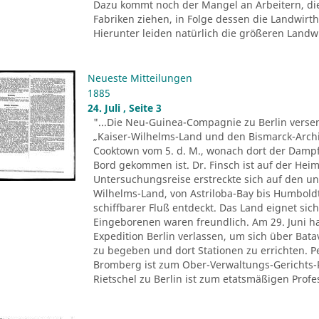
Dazu kommt noch der Mangel an Arbeitern, di
Fabriken ziehen, in Folge dessen die Landwir
Hierunter leiden natürlich die größeren Landwir
Neueste Mitteilungen
1885
24. Juli , Seite 3
"...Die Neu-Guinea-Compagnie zu Berlin versen
„Kaiser-Wilhelms-Land und den Bismarck-Archi
Cooktown vom 5. d. M., wonach dort der Dampfe
Bord gekommen ist. Dr. Finsch ist auf der Heim
Untersuchungsreise erstreckte sich auf den u
Wilhelms-Land, von Astriloba-Bay bis Humbold
schiffbarer Fluß entdeckt. Das Land eignet sich
Eingeborenen waren freundlich. Am 29. Juni ha
Expedition Berlin verlassen, um sich über Ba
zu begeben und dort Stationen zu errichten. 
Bromberg ist zum Ober-Verwaltungs-Gerichts-
Rietschel zu Berlin ist zum etatsmäßigen Profes