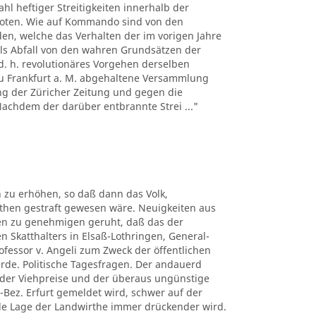
hl heftiger Streitigkeiten innerhalb der
boten. Wie auf Kommando sind von den
n, welche das Verhalten der im vorigen Jahre
ls Abfall von den wahren Grundsätzen der
d. h. revolutionäres Vorgehen derselben
 zu Frankfurt a. M. abgehaltene Versammlung
ng der Züricher Zeitung und gegen die
 Nachdem der darüber entbrannte Strei ..."
 zu erhöhen, so daß dann das Volk,
uthen gestraft gewesen wäre. Neuigkeiten aus
ben zu genehmigen geruht, daß das der
n Skatthalters in Elsaß-Lothringen, General-
rofessor v. Angeli zum Zweck der öffentlichen
erde. Politische Tagesfragen. Der andauerd
n der Viehpreise und der überaus ungünstige
-Bez. Erfurt gemeldet wird, schwer auf der
elle Lage der Landwirthe immer drückender wird.