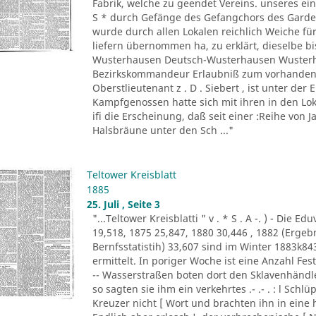
Fabrik, welche zu geendet Vereins. unseres ein
S * durch Gefänge des Gefangchors des Garde-
wurde durch allen Lokalen reichlich Weiche für
liefern übernommen ha, zu erklärt, dieselbe bi
Wusterhausen Deutsch-Wusterhausen Wusterha
Bezirkskommandeur Erlaubniß zum vorhandene
Oberstlieutenant z . D . Siebert , ist unter de
Kampfgenossen hatte sich mit ihren in den Lo
ifi die Erscheinung, daß seit einer :Reihe von Ja
Halsbräune unter den Sch ..."
Teltower Kreisblatt
1885
25. Juli , Seite 3
"...Teltower Kreisblatti " v . * S . A -. ) - Di
19,518, 1875 25,847, 1880 30,446 , 1882 (Erge
Bernfsstatistih) 33,607 sind im Winter 1883k8
ermittelt. In poriger Woche ist eine Anzahl F
-- Wasserstraßen boten dort den Sklavenhändl
so sagten sie ihm ein verkehrtes .- .- . : l Sch
Kreuzer nicht [ Wort und brachten ihn in eine 