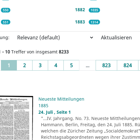
1882
550
1035
1883
551
1314
Aktualisieren
rung:
1 - 10
Treffer von insgesamt
8233
(current)
1
2
3
4
5
...
823
824
Neueste Mitteilungen
1885
24. Juli , Seite 1
"...IV. Jahrgang. No. 73. Neueste Mittheilungen.
Hammann. Berlin, Freitag, den 24. Juli 1885. R
welchen die Züricher Zeitung „Socialdemokrat" 
Reichstagsabgeordneten wegen ihrer Zustim