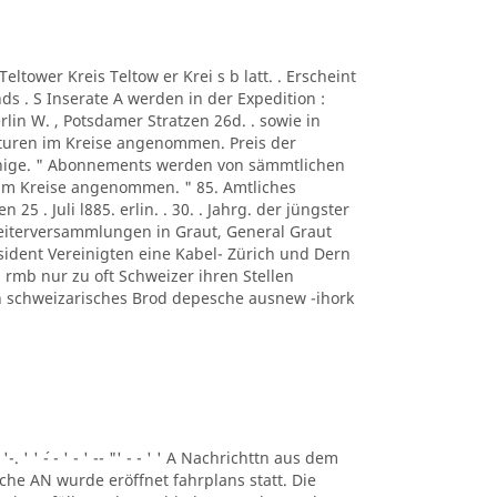
A Teltower Kreis Teltow er Krei s b latt. . Erscheint
s . S Inserate A werden in der Expedition :
rlin W. , Potsdamer Stratzen 26d. . sowie in
turen im Kreise angenommen. Preis der
ennige. " Abonnements werden von sämmtlichen
 im Kreise angenommen. " 85. Amtliches
n 25 . Juli l885. erlin. . 30. . Jahrg. der jüngster
beiterversammlungen in Graut, General Graut
sident Vereinigten eine Kabel- Zürich und Dern
rmb nur zu oft Schweizer ihren Stellen
eben schweizarisches Brod depesche ausnew -ihork
 '-. ' ' ´- - ' - ' -- "' - - ' ' A Nachrichttn aus dem
liche AN wurde eröffnet fahrplans statt. Die