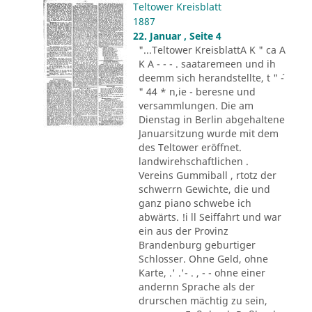
Teltower Kreisblatt
1887
22. Januar , Seite 4
"...Teltower KreisblattA K " ca A
K A - - - . saataremeen und ih
deemm sich herandstellte, t " ´-
" 44 * n,ie - beresne und
versammlungen. Die am
Dienstag in Berlin abgehaltene
Januarsitzung wurde mit dem
des Teltower eröffnet.
landwirehschaftlichen .
Vereins Gummiball , rtotz der
schwerrn Gewichte, die und
ganz piano schwebe ich
abwärts. !i ll Seiffahrt und war
ein aus der Provinz
Brandenburg geburtiger
Schlosser. Ohne Geld, ohne
Karte, .' .'- . , - - ohne einer
andernn Sprache als der
drurschen mächtig zu sein,