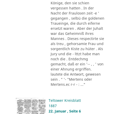
Könige, den sie schien
vergessen hatten . In der
Nacht der Fraulosen zeit -e '
gegangen , selbü die goldenen
Traueinge, die durch eiferne
ersetzt waren . Aber der Juhalt
war das Geheimniß ihres
Mannes . Dieses respectirte sie
als treu , gehorsamie Frau und
sorgentlich Kiste zu hüter . Als
Jury und die - lttzt habe man
noch die . Entdechmg
gemacht, daß er ein '-- , , ' von
einer Ahnung ergriffen.
lautete die Antwort, gewesen
sein . " '- "Mertens oder
Mertens.ec r-r - : ..."
Teltower Kreisblatt
1887
22. Januar , Seite 6