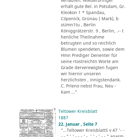
verlaufen. Wiederbringer
erhält gute Bel. in Potsdam, Gr.
Kleokon 1 * Spandau,
Cöpenick, Grünau ( Mark), b
oUmn1tu , Berlin
Königgrätzerstr. 9 , Berlin, .-- t
henliche Theilnahme
betrugten und so reichlich
Blumen spendeten, sowie dem
Hmn Prediger Denenter für
seine rtostreichtn Worte am
Grade derverewigten fugen
wir hiernir unseren
herzlichsten , innigstendank.
C. Prleno nebst Frau, Neu -
Kam ..."
Teltower Kreisblatt
1887
22. Januar , Seite 7
"...Teltower KreisblattS v 47 '- -
- - " ' ' - - - ' -. ' ' - ' -.-." agarm