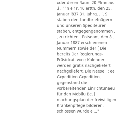
oder deren Raum 20 Pfmniae. .
.i . ""n e 1r. 10 erttn, den 25.
Januar l837 31. Jahrg. . ', S
staben den Landbriefnägern
und unseren Spediteuren
staben, entgegengenommen .
, zu richten . Potsdam, den 8 .
Januar 1887 erschienenen
Nummern sowie der [ Die
bereits Der Regierungs-
Präsidcat. von : Kalender
werden gratis nachgeliefert
nachgeliefert. Die Neese . : ee
Gxpedition Gxpedition.
gegenstand die
vorbereitenden Einrichtunaeu
für den Mobilu Be. [
machungsplan der freiwilligen
Krankenpflege bilderen.
schlossen wurde e ..."