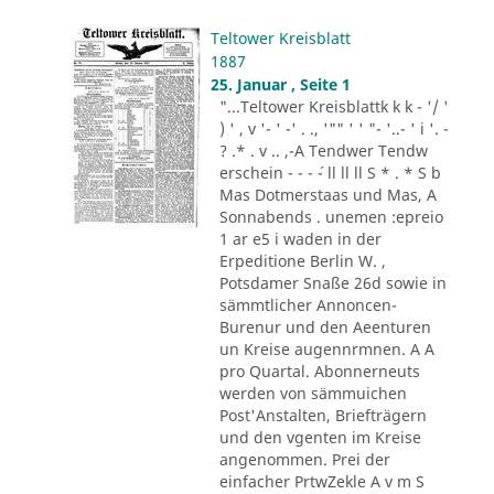
Teltower Kreisblatt
1887
25. Januar , Seite 1
"...Teltower Kreisblattk k k - '/ '
) ' , v '- ' -' . ., '"" ' ' "- '..- ' i '. -
? .* . v .. ,-A Tendwer Tendw
erschein - - - ´- ll ll ll S * . * S b
Mas Dotmerstaas und Mas, A
Sonnabends . unemen :epreio
1 ar e5 i waden in der
Erpeditione Berlin W. ,
Potsdamer Snaße 26d sowie in
sämmtlicher Annoncen-
Burenur und den Aeenturen
un Kreise augennrmnen. A A
pro Quartal. Abonnerneuts
werden von sämmuichen
Post'Anstalten, Briefträgern
und den vgenten im Kreise
angenommen. Prei der
einfacher PrtwZekle A v m S