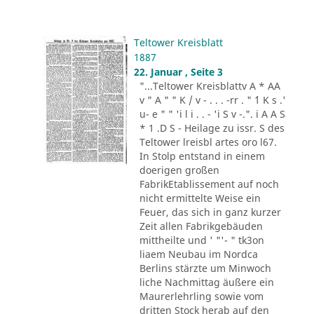
Teltower Kreisblatt
1887
22. Januar , Seite 3
"...Teltower Kreisblattv A * AA
v " A " " K / v - . . . -rr . " ´1 K s .'
u- e " " 'i l i . . - 'i S v -.". i A A S
* 1 .D S - Heilage zu issr. S des
Teltower lreisbl artes oro l67.
In Stolp entstand in einem
doerigen großen
FabrikEtablissement auf noch
nicht ermittelte Weise ein
Feuer, das sich in ganz kurzer
Zeit allen Fabrikgebäuden
mittheilte und ' "'- " tk3on
liaem Neubau im Nordca
Berlins stärzte um Minwoch
liche Nachmittag äußere ein
Maurerlehrling sowie vom
dritten Stock herab auf den