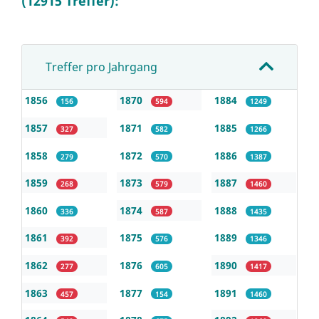
(12915 Treffer):
Treffer pro Jahrgang
1856
1870
1884
156
594
1249
1857
1871
1885
327
582
1266
1858
1872
1886
279
570
1387
1859
1873
1887
268
579
1460
1860
1874
1888
336
587
1435
1861
1875
1889
392
576
1346
1862
1876
1890
277
605
1417
1863
1877
1891
457
154
1460