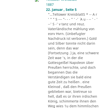
1887
22. Januar , Seite 5
"...Teltower KreisblattS * -- A r
' " " S --- "- - - " ' -' ´ A u - -- ' - '
--' S -' v tanz und reuz.
Vaterländische mählung von
eorv Hvrn. (Unbefugter
Nachdruck ist verboren.) Gold
und Silber tonnte nicht darin
sein, denn das war
(Fortsetzung .) Ja, eine schwere
Zeit wae 's, in der die
Gottesgeißel Napoleon über
Preußen herrschte, und doch
begannen Das die
Verständigen sie bald eine
gute Zeit zu heißen . eine
Kleinod , daß den Preußen
geblieben war, bietreue so
hell, daß es ür ihren irdischen
König, schimmerte ihnen den
Weg wies 1u dem himmlischen