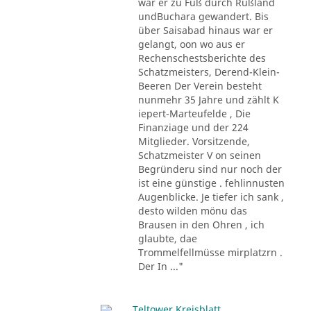
war er zu Fuß durch Rußland
undBuchara gewandert. Bis
über Saisabad hinaus war er
gelangt, oon wo aus er
Rechenschestsberichte des
Schatzmeisters, Derend-Klein-
Beeren Der Verein besteht
nunmehr 35 Jahre und zählt K
iepert-Marteufelde , Die
Finanziage und der 224
Mitglieder. Vorsitzende,
Schatzmeister V on seinen
Begründeru sind nur noch der
ist eine günstige . fehlinnusten
Augenblicke. Je tiefer ich sank ,
desto wilden mönu das
Brausen in den Ohren , ich
glaubte, dae
Trommelfellmüsse mirplatzrn .
Der In ..."
Teltower Kreisblatt