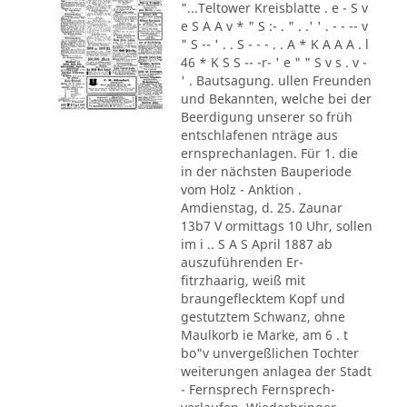
"...Teltower Kreisblatte . e - S v
e S A A v * " S :- . " . .' ' . - - -- v
" S -- ' . . S - - - . . A * K A A A . l
46 * K S S -- -r- ' e " " S v s . v -
' . Bautsagung. ullen Freunden
und Bekannten, welche bei der
Beerdigung unserer so früh
entschlafenen nträge aus
ernsprechanlagen. Für 1. die
in der nächsten Bauperiode
vom Holz - Anktion .
Amdienstag, d. 25. Zaunar
13b7 V ormittags 10 Uhr, sollen
im i .. S A S April 1887 ab
auszuführenden Er-
fitrzhaarig, weiß mit
braungeflecktem Kopf und
gestutztem Schwanz, ohne
Maulkorb ie Marke, am 6 . t
bo"v unvergeßlichen Tochter
weiterungen anlagea der Stadt
- Fernsprech Fernsprech-