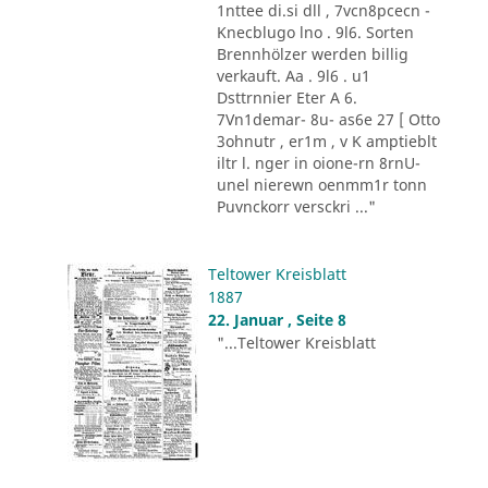
1nttee di.si dll , 7vcn8pcecn -
Knecblugo lno . 9l6. Sorten
Brennhölzer werden billig
verkauft. Aa . 9l6 . u1
Dsttrnnier Eter A 6.
7Vn1demar- 8u- as6e 27 [ Otto
3ohnutr , er1m , v K amptieblt
iltr l. nger in oione-rn 8rnU-
unel nierewn oenmm1r tonn
Puvnckorr versckri ..."
Teltower Kreisblatt
1887
22. Januar , Seite 8
"...Teltower Kreisblatt