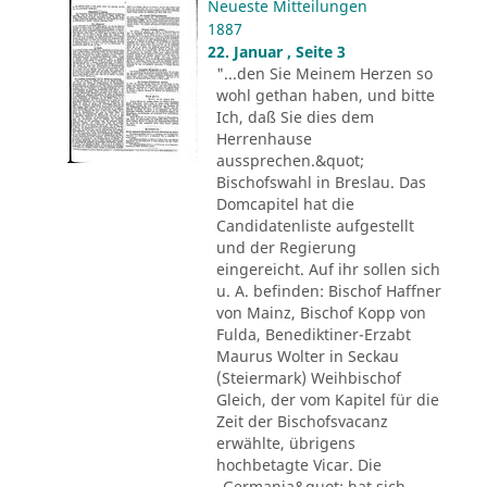
Neueste Mitteilungen
1887
22. Januar , Seite 3
"...den Sie Meinem Herzen so
wohl gethan haben, und bitte
Ich, daß Sie dies dem
Herrenhause
aussprechen.&quot;
Bischofswahl in Breslau. Das
Domcapitel hat die
Candidatenliste aufgestellt
und der Regierung
eingereicht. Auf ihr sollen sich
u. A. befinden: Bischof Haffner
von Mainz, Bischof Kopp von
Fulda, Benediktiner-Erzabt
Maurus Wolter in Seckau
(Steiermark) Weihbischof
Gleich, der vom Kapitel für die
Zeit der Bischofsvacanz
erwählte, übrigens
hochbetagte Vicar. Die
„Germania&quot; hat sich