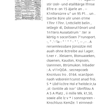
stir Uolr- und etall8ärge lfrnse
8Tre e- on 15 äJarle an . --
K1nllorsürre u" un 95 P1. . un .
Isertie 8üre ulir unen o1me
17lnr 17lnr. l,nttclieltt belin ,
ietIegtr 4l, Doloorut10nort und
1n1tero Auoatatrum ' :ter :e
kèrtig n socori5oen 7'runoport.
-, " .'-'la - " ' " " - " ', -- ,-- . A
rersemlessdare Jünsütze mit
auah ohne 8ctreibe aui l.ager.
t.ner r . Xleiaern, 8tonuaoeken,
ckaenen, Kaudon, Knpsoin,
Uannnen, 8trümukon. lnbader
: A. v11rQOA . secnepcoeb
Kncnluss lro . 0164. vcan3pon
naoh voborein1cunst anad froi.
S * L0d1ic´ctre Hol e'heitde:ir,ta
,st -Isntiile ab issr' Ubnftlou A
A S A Platz , ii mille Mk. k1,50,
sowie alle lz v * i sonnspreen -
Knschluss KemZe: 1 eirnneol-