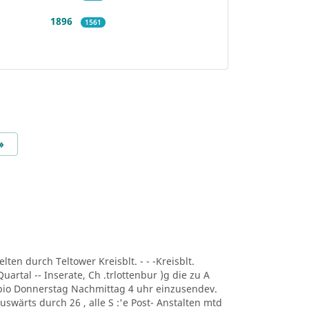
1896
1561
Next
»
lten durch Teltower Kreisblt. - - -Kreisblt.
uartal -- Inserate, Ch .trlottenbur )g die zu A
r bio Donnerstag Nachmittag 4 uhr einzusendev.
uswärts durch 26 , alle S :'e Post- Anstalten mtd