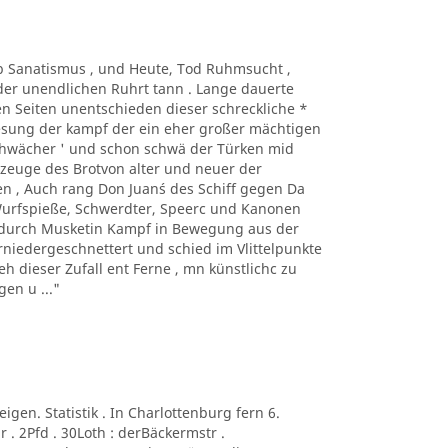
Taub Sanatismus , und Heute, Tod Ruhmsucht ,
der unendlichen Ruhrt tann . Lange dauerte
n Seiten unentschieden dieser schreckliche *
Lesung der kampf der ein eher großer mächtigen
sehwächer ' und schon schwä der Türken mid
kzeuge des Brotvon alter und neuer der
n , Auch rang Don Juan´s des Schiff gegen Da
 Wurfspieße, Schwerdter, Speerc und Kanonen
e durch Musketin Kampf in Bewegung aus der
niedergeschnettert und schied im Vlittelpunkte
eh dieser Zufall ent Ferne , mn künstlichc zu
en u ..."
neigen. Statistik . In Charlottenburg fern 6.
 . 2Pfd . 30Loth : derBäckermstr .