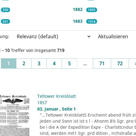
1882
550
1035
1883
551
1314
Aktualisieren
rung:
1 - 10
Treffer von insgesamt
719
(current)
1
2
3
4
5
...
71
72
Teltower Kreisblatt
1857
03. Januar , Seite 1
"...Teltower KreisblattS Erscheint abend früh zie
jeden und Sonn ist ist s l - Ahonm 8½ Sgr. pro Q
be i die A der Expedition Expe - Charlottcndu
sind, werden mit1 Sgr. prd dition , irchstraße a