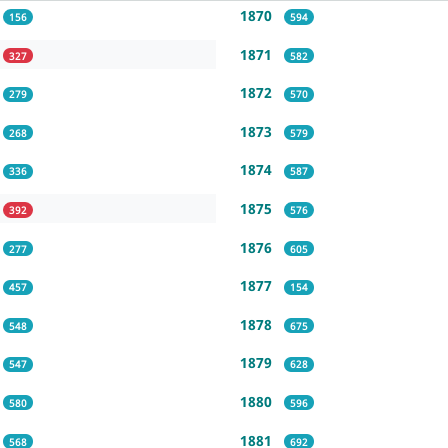
1870
156
594
1871
327
582
1872
279
570
1873
268
579
1874
336
587
1875
392
576
1876
277
605
1877
457
154
1878
548
675
1879
547
628
1880
580
596
1881
568
692