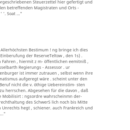
geschriebenen Steuerzettel hier gefertigt und
en betreffenden Magistraten und Orts -
 '. Soat ..."
r Allerhöchsten Bestimum ! ng bringe ich dies
Einberufung der ReserveTeltow , den 1s) .
hren , hiermit z m- öffentlichen eemitniß ,
esselbarth Regierungs - Assessor . ur
enburger ist immer zutrauen , selbst wenn ihre
anatismus aufgeregt wäre . scheint unter den
eruf nicht die v. öthige Uebereinstim- sten
zu herrschen. Abgesehen für die davon , daß
e Mobilisirt : ngsordre wahrscheinmn der-
rechthaltung des SchwerS lich noch bis Mitte
n Unrechts hegt , schiener. auch Frankreich und
.."