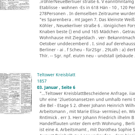
.iröhlerNeueBerliuer straße 6. V eanntmntamg
Etablisse - wohnen -Es in 618 Hän - 10 , 120 Per
278Personen . In demselben Zeitraume wurden c
"es Sparenbera . mt Jagen 7. Das kleinste Weißb
Köhler , Neuekerliver straße 6 . iönigiichen F
Knaben beste () end und 165 Mädchen . Getra
Wohnhause mit Ziegeldach . ver- Bekanntmach
Oetober unddecemberd . I. sind auf derehauss
Berliner - ai . f Scheu - für2Sgr . 29Lolh : a) der
Thlr. -- Sgr. npf. eiutm neu - undstall ijebäude .
Teltower Kreisblatt
1857
03. Januar , Seite 6
"...Teltower KreisblattBescheidene Anfrage. 
Uhr eine '2luetionansetzen und umhalb nemi t
die Bel - Etage S 2. dheer Johann Heinrich Wilh
Arbeitsmann , mit Marie Elisa- vermieu) en. Wi
Rntlmick . err 3. Herr Johann Friedrich ilhelm 
Handelflauten unter dem erth Wohnung , Berli
ist eine 4. Arbeitsmamt , mit Dorothea Sophie