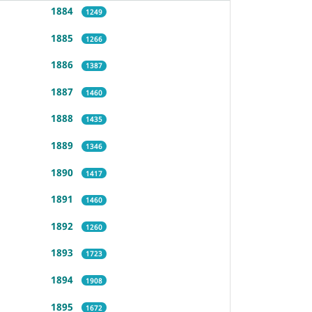
1884
1249
1885
1266
1886
1387
1887
1460
1888
1435
1889
1346
1890
1417
1891
1460
1892
1260
1893
1723
1894
1908
1895
1672