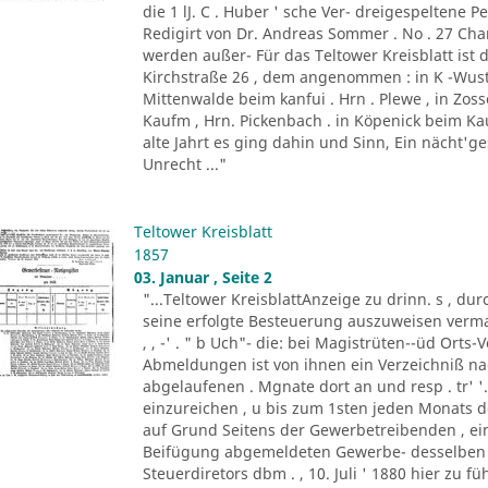
die 1 lJ. C . Huber ' sche Ver- dreigespeltene Pe
Redigirt von Dr. Andreas Sommer . No . 27 Charl
werden außer- Für das Teltower Kreisblatt ist 
Kirchstraße 26 , dem angenommen : in K -Wust
Mittenwalde beim kanfui . Hrn . Plewe , in Zos
Kaufm , Hrn. Pickenbach . in Köpenick beim Kauf
alte Jahrt es ging dahin und Sinn, Ein nächt'g
Unrecht ..."
Teltower Kreisblatt
1857
03. Januar , Seite 2
"...Teltower KreisblattAnzeige zu drinn. s , dur
seine erfolgte Besteuerung auszuweisen vermag
, , -' . " b Uch"- die: bei Magistrüten--üd Ort
Abmeldungen ist von ihnen ein Verzeichniß 
abgelaufenen . Mgnate dort an und resp . tr' '
einzureichen , u bis zum 1sten jeden Monats
auf Grund Seitens der Gewerbetreibenden , ein
Beifügung abgemeldeten Gewerbe- desselben 
Steuerdiretors dbm . , 10. Juli ' 1880 hier zu f