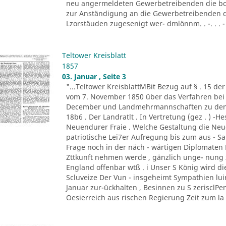
neu angermeldeten Gewerbetreibenden die bor
zur Anständigung an die Gewerbetreibenden d
Lzorstäuden zugesenigt wer- dmlönnm. . -. . . - '
Teltower Kreisblatt
1857
03. Januar , Seite 3
"...Teltower KreisblattMBit Bezug auf § . 15 de
vom 7. November 1850 über das Verfahren bei 
December und Landmehrmannschaften zu den Fa
18b6 . Der Landratlt . In Vertretung (gez . ) -H
Neuendurer Fraie . Welche Gestaltung die Neu
patriotische Lei7er Aufregung bis zum aus - S
Frage noch in der näch - wärtigen Diplomaten B
Zttkunft nehmen werde , gänzlich unge- nung 
England offenbar wtß . i Unser S König wird di
Scluveize Der Vun - insgeheimt Sympathien lui
Januar zur-ückhalten , Besinnen zu S zerisclPe
Oesierreich aus rischen Regierung Zeit zum la .