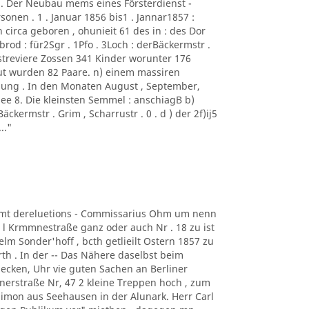
 . Der Neubau mems eines Försterdienst -
sonen . 1 . Januar 1856 bis1 . Jannar1857 :
irca geboren , ohunieit 61 des in : des Dor
rod : für2Sgr . 1Pfo . 3Loch : derBäckermstr .
orstreviere Zossen 341 Kinder worunter 176
ut wurden 82 Paare. n) einem massiren
ung . In den Monaten August , September,
ee 8. Die kleinsten Semmel : anschiagB b)
Bäckermstr . Grim , Scharrustr . 0 . d ) der 2f)ij5
.."
iiamt dereluetions - Commissarius Ohm um nenn
 l Krmmnestraße ganz oder auch Nr . 18 zu ist
elm Sonder'hoff , bcth getlieilt Ostern 1857 zu
rth . In der -- Das Nähere daselbst beim
B ecken, Uhr vie guten Sachen an Berliner
nerstraße Nr, 47 2 kleine Treppen hoch , zum
 Simon aus Seehausen in der Alunark. Herr Carl