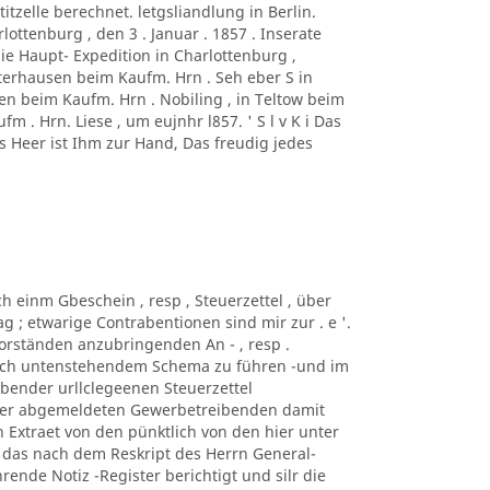
titzelle berechnet. letgsliandlung in Berlin.
ottenburg , den 3 . Januar . 1857 . Inserate
die Haupt- Expedition in Charlottenburg ,
erhausen beim Kaufm. Hrn . Seh eber S in
sen beim Kaufm. Hrn . Nobiling , in Teltow beim
m . Hrn. Liese , um eujnhr l857. ' S l v K i Das
es Heer ist Ihm zur Hand, Das freudig jedes
ch einm Gbeschein , resp , Steuerzettel , über
 ; etwarige Contrabentionen sind mir zur . e '.
s-Vorständen anzubringenden An - , resp .
nach untenstehendem Schema zu führen -und im
.bender urllclegeenen Steuerzettel
 der abgemeldeten Gewerbetreibenden damit
 Extraet von den pünktlich von den hier unter
das nach dem Reskript des Herrn General-
ührende Notiz -Register berichtigt und silr die