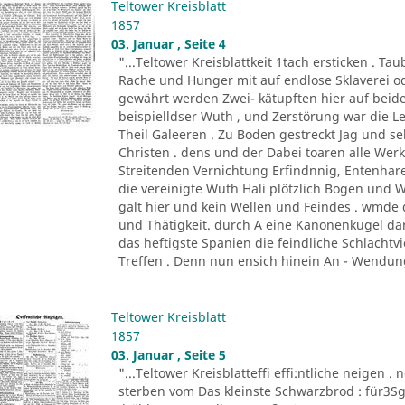
Teltower Kreisblatt
1857
03. Januar , Seite 4
"...Teltower Kreisblattkeit 1tach ersticken . 
Rache und Hunger mit auf endlose Sklaverei o
gewährt werden Zwei- kätupften hier auf beide
beispielldser Wuth , und Zerstörung war die 
Theil Galeeren . Zu Boden gestreckt Jag und 
Christen . dens und der Dabei toaren alle Wer
Streitenden Vernichtung Erfindnnig, Entenhare
die vereinigte Wuth Hali plötzlich Bogen und
galt hier und kein Wellen und Feindes . wmd
und Thätigkeit. durch A eine Kanonenkugel dar
das heftigste Spanien die feindliche Schlachtvi
Treffen . Denn nun ensich hinein An - Wendung
Teltower Kreisblatt
1857
03. Januar , Seite 5
"...Teltower Kreisblatteffi effi:ntliche neigen . 
sterben vom Das kleinste Schwarzbrod : für3Sgr