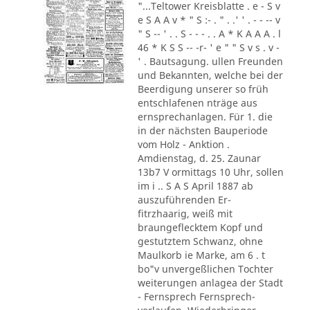
"...Teltower Kreisblatte . e - S v
e S A A v * " S :- . " . .' ' . - - -- v
" S -- ' . . S - - - . . A * K A A A . l
46 * K S S -- -r- ' e " " S v s . v -
' . Bautsagung. ullen Freunden
und Bekannten, welche bei der
Beerdigung unserer so früh
entschlafenen nträge aus
ernsprechanlagen. Für 1. die
in der nächsten Bauperiode
vom Holz - Anktion .
Amdienstag, d. 25. Zaunar
13b7 V ormittags 10 Uhr, sollen
im i .. S A S April 1887 ab
auszuführenden Er-
fitrzhaarig, weiß mit
braungeflecktem Kopf und
gestutztem Schwanz, ohne
Maulkorb ie Marke, am 6 . t
bo"v unvergeßlichen Tochter
weiterungen anlagea der Stadt
- Fernsprech Fernsprech-