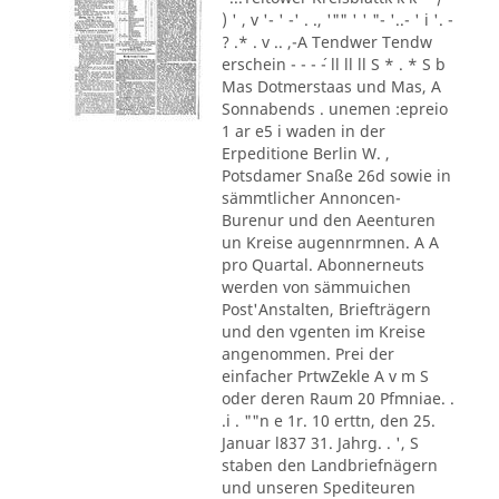
) ' , v '- ' -' . ., '"" ' ' "- '..- ' i '. -
? .* . v .. ,-A Tendwer Tendw
erschein - - - ´- ll ll ll S * . * S b
Mas Dotmerstaas und Mas, A
Sonnabends . unemen :epreio
1 ar e5 i waden in der
Erpeditione Berlin W. ,
Potsdamer Snaße 26d sowie in
sämmtlicher Annoncen-
Burenur und den Aeenturen
un Kreise augennrmnen. A A
pro Quartal. Abonnerneuts
werden von sämmuichen
Post'Anstalten, Briefträgern
und den vgenten im Kreise
angenommen. Prei der
einfacher PrtwZekle A v m S
oder deren Raum 20 Pfmniae. .
.i . ""n e 1r. 10 erttn, den 25.
Januar l837 31. Jahrg. . ', S
staben den Landbriefnägern
und unseren Spediteuren