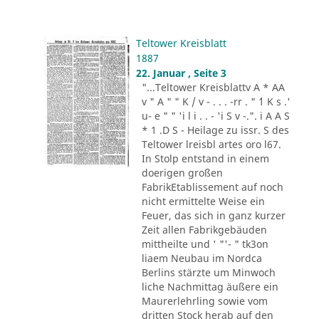
Teltower Kreisblatt
1887
22. Januar , Seite 3
"...Teltower Kreisblattv A * AA
v " A " " K / v - . . . -rr . " ´1 K s .'
u- e " " 'i l i . . - 'i S v -.". i A A S
* 1 .D S - Heilage zu issr. S des
Teltower lreisbl artes oro l67.
In Stolp entstand in einem
doerigen großen
FabrikEtablissement auf noch
nicht ermittelte Weise ein
Feuer, das sich in ganz kurzer
Zeit allen Fabrikgebäuden
mittheilte und ' "'- " tk3on
liaem Neubau im Nordca
Berlins stärzte um Minwoch
liche Nachmittag äußere ein
Maurerlehrling sowie vom
dritten Stock herab auf den