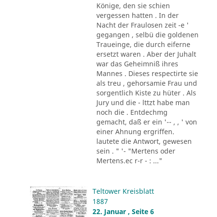
Könige, den sie schien
vergessen hatten . In der
Nacht der Fraulosen zeit -e '
gegangen , selbü die goldenen
Traueinge, die durch eiferne
ersetzt waren . Aber der Juhalt
war das Geheimniß ihres
Mannes . Dieses respectirte sie
als treu , gehorsamie Frau und
sorgentlich Kiste zu hüter . Als
Jury und die - lttzt habe man
noch die . Entdechmg
gemacht, daß er ein '-- , , ' von
einer Ahnung ergriffen.
lautete die Antwort, gewesen
sein . " '- "Mertens oder
Mertens.ec r-r - : ..."
Teltower Kreisblatt
1887
22. Januar , Seite 6