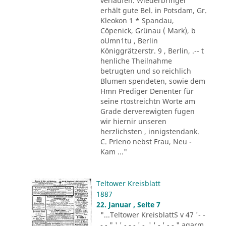
verlaufen. Wiederbringer
erhält gute Bel. in Potsdam, Gr.
Kleokon 1 * Spandau,
Cöpenick, Grünau ( Mark), b
oUmn1tu , Berlin
Königgrätzerstr. 9 , Berlin, .-- t
henliche Theilnahme
betrugten und so reichlich
Blumen spendeten, sowie dem
Hmn Prediger Denenter für
seine rtostreichtn Worte am
Grade derverewigten fugen
wir hiernir unseren
herzlichsten , innigstendank.
C. Prleno nebst Frau, Neu -
Kam ..."
Teltower Kreisblatt
1887
22. Januar , Seite 7
"...Teltower KreisblattS v 47 '- -
- - " ' ' - - - ' -. ' ' - ' -.-." agarm