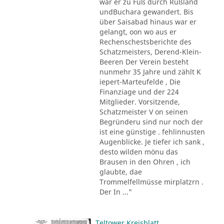
war er zu Fuß durch Rußland
undBuchara gewandert. Bis
über Saisabad hinaus war er
gelangt, oon wo aus er
Rechenschestsberichte des
Schatzmeisters, Derend-Klein-
Beeren Der Verein besteht
nunmehr 35 Jahre und zählt K
iepert-Marteufelde , Die
Finanziage und der 224
Mitglieder. Vorsitzende,
Schatzmeister V on seinen
Begründeru sind nur noch der
ist eine günstige . fehlinnusten
Augenblicke. Je tiefer ich sank ,
desto wilden mönu das
Brausen in den Ohren , ich
glaubte, dae
Trommelfellmüsse mirplatzrn .
Der In ..."
Teltower Kreisblatt