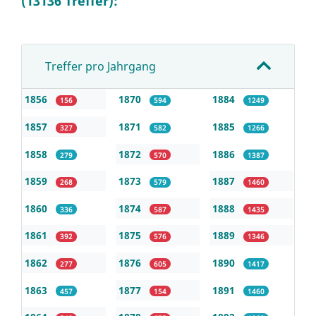
(13136 Treffer):
Treffer pro Jahrgang
1856
1870
1884
156
594
1249
1857
1871
1885
327
582
1266
1858
1872
1886
279
570
1387
1859
1873
1887
268
579
1460
1860
1874
1888
336
587
1435
1861
1875
1889
392
576
1346
1862
1876
1890
277
605
1417
1863
1877
1891
457
154
1460