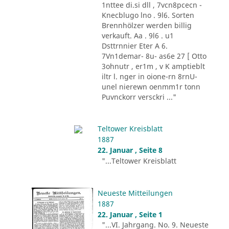
1nttee di.si dll , 7vcn8pcecn -
Knecblugo lno . 9l6. Sorten
Brennhölzer werden billig
verkauft. Aa . 9l6 . u1
Dsttrnnier Eter A 6.
7Vn1demar- 8u- as6e 27 [ Otto
3ohnutr , er1m , v K amptieblt
iltr l. nger in oione-rn 8rnU-
unel nierewn oenmm1r tonn
Puvnckorr versckri ..."
Teltower Kreisblatt
1887
22. Januar , Seite 8
"...Teltower Kreisblatt
Neueste Mitteilungen
1887
22. Januar , Seite 1
"...VI. Jahrgang. No. 9. Neueste