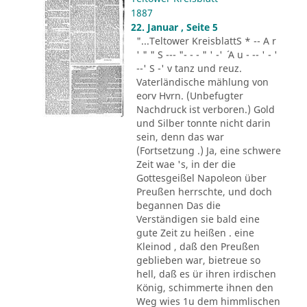
1887
22. Januar , Seite 5
"...Teltower KreisblattS * -- A r
' " " S --- "- - - " ' -' ´ A u - -- ' - '
--' S -' v tanz und reuz.
Vaterländische mählung von
eorv Hvrn. (Unbefugter
Nachdruck ist verboren.) Gold
und Silber tonnte nicht darin
sein, denn das war
(Fortsetzung .) Ja, eine schwere
Zeit wae 's, in der die
Gottesgeißel Napoleon über
Preußen herrschte, und doch
begannen Das die
Verständigen sie bald eine
gute Zeit zu heißen . eine
Kleinod , daß den Preußen
geblieben war, bietreue so
hell, daß es ür ihren irdischen
König, schimmerte ihnen den
Weg wies 1u dem himmlischen