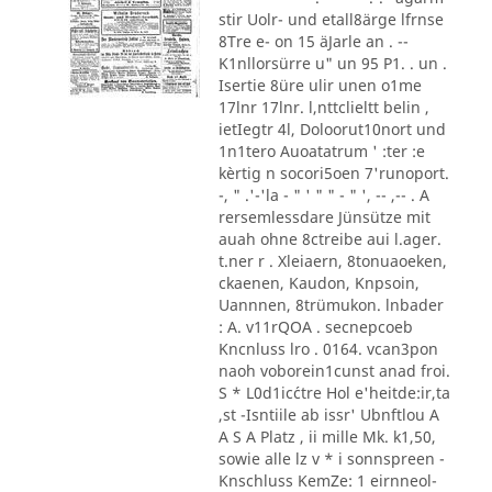
stir Uolr- und etall8ärge lfrnse
8Tre e- on 15 äJarle an . --
K1nllorsürre u" un 95 P1. . un .
Isertie 8üre ulir unen o1me
17lnr 17lnr. l,nttclieltt belin ,
ietIegtr 4l, Doloorut10nort und
1n1tero Auoatatrum ' :ter :e
kèrtig n socori5oen 7'runoport.
-, " .'-'la - " ' " " - " ', -- ,-- . A
rersemlessdare Jünsütze mit
auah ohne 8ctreibe aui l.ager.
t.ner r . Xleiaern, 8tonuaoeken,
ckaenen, Kaudon, Knpsoin,
Uannnen, 8trümukon. lnbader
: A. v11rQOA . secnepcoeb
Kncnluss lro . 0164. vcan3pon
naoh voborein1cunst anad froi.
S * L0d1ic´ctre Hol e'heitde:ir,ta
,st -Isntiile ab issr' Ubnftlou A
A S A Platz , ii mille Mk. k1,50,
sowie alle lz v * i sonnspreen -
Knschluss KemZe: 1 eirnneol-