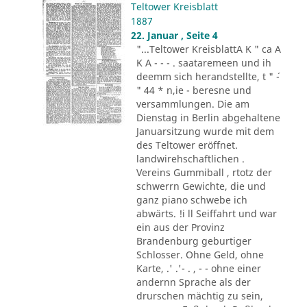
Teltower Kreisblatt
1887
22. Januar , Seite 4
"...Teltower KreisblattA K " ca A
K A - - - . saataremeen und ih
deemm sich herandstellte, t " ´-
" 44 * n,ie - beresne und
versammlungen. Die am
Dienstag in Berlin abgehaltene
Januarsitzung wurde mit dem
des Teltower eröffnet.
landwirehschaftlichen .
Vereins Gummiball , rtotz der
schwerrn Gewichte, die und
ganz piano schwebe ich
abwärts. !i ll Seiffahrt und war
ein aus der Provinz
Brandenburg geburtiger
Schlosser. Ohne Geld, ohne
Karte, .' .'- . , - - ohne einer
andernn Sprache als der
drurschen mächtig zu sein,