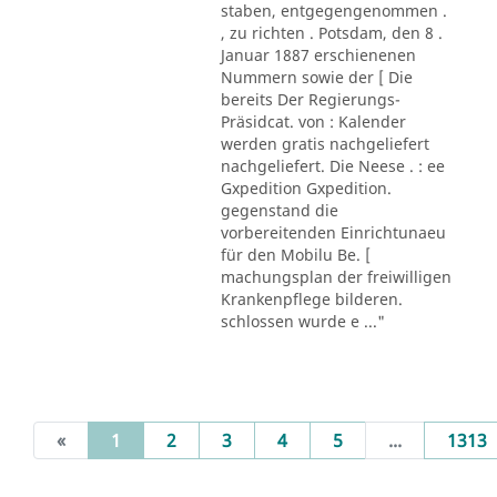
staben, entgegengenommen .
, zu richten . Potsdam, den 8 .
Januar 1887 erschienenen
Nummern sowie der [ Die
bereits Der Regierungs-
Präsidcat. von : Kalender
werden gratis nachgeliefert
nachgeliefert. Die Neese . : ee
Gxpedition Gxpedition.
gegenstand die
vorbereitenden Einrichtunaeu
für den Mobilu Be. [
machungsplan der freiwilligen
Krankenpflege bilderen.
schlossen wurde e ..."
(current)
«
1
2
3
4
5
...
1313