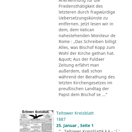
Anerkennung für die
Friedensthätigkeit des
letzteren durch fragwürdige
Uebersetzungskünste zu
entfernen. Jetzt lesen wir in
dem, dem Vatican
nahestehenden Moniteur de
Rome : „Das Schreiben billigt
Alles, was Bischof Kopp zum
Wohl der Kirche gethan hat.
&quot; Aus der Fuldaer
Zeitung erfährt man
außerdem, daß schon
während der Berathung des
letzten Kirchengesetzes im
preußischen Landtag der
Papst dem Bischof se ..."
Teltower Kreisblatt
1887
25. Januar , Seite 1
"...Teltower Kreisblattk k k - '/ '