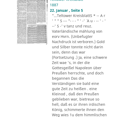
1887
22. Januar , Seite 5
"...Teltower KreisblattS * -- A r
' " " S --- "- - - " ' -' ´ A u - -- ' - '
--' S -' v tanz und reuz.
Vaterländische mählung von
eorv Hvrn. (Unbefugter
Nachdruck ist verboren.) Gold
und Silber tonnte nicht darin
sein, denn das war
(Fortsetzung .) Ja, eine schwere
Zeit wae 's, in der die
Gottesgeißel Napoleon über
Preußen herrschte, und doch
begannen Das die
Verständigen sie bald eine
gute Zeit zu heißen . eine
Kleinod , daß den Preußen
geblieben war, bietreue so
hell, daß es ür ihren irdischen
König, schimmerte ihnen den
Weg wies 1u dem himmlischen