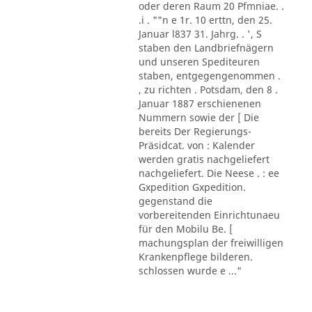
oder deren Raum 20 Pfmniae. .
.i . ""n e 1r. 10 erttn, den 25.
Januar l837 31. Jahrg. . ', S
staben den Landbriefnägern
und unseren Spediteuren
staben, entgegengenommen .
, zu richten . Potsdam, den 8 .
Januar 1887 erschienenen
Nummern sowie der [ Die
bereits Der Regierungs-
Präsidcat. von : Kalender
werden gratis nachgeliefert
nachgeliefert. Die Neese . : ee
Gxpedition Gxpedition.
gegenstand die
vorbereitenden Einrichtunaeu
für den Mobilu Be. [
machungsplan der freiwilligen
Krankenpflege bilderen.
schlossen wurde e ..."