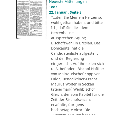
Neueste Mitteilungen
1887
22. Januar , Seite 3
"...den Sie Meinem Herzen so
wohl gethan haben, und bitte
Ich, daß Sie dies dem
Herrenhause
aussprechen.&quot;
Bischofswahl in Breslau. Das
Domcapitel hat die
Candidatenliste aufgestellt
und der Regierung
eingereicht. Auf ihr sollen sich
u. A. befinden: Bischof Haffner
von Mainz, Bischof Kopp von
Fulda, Benediktiner-Erzabt
Maurus Wolter in Seckau
(Steiermark) Weihbischof
Gleich, der vom Kapitel für die
Zeit der Bischofsvacanz
erwählte, übrigens
hochbetagte Vicar. Die
„Germania&quot; hat sich