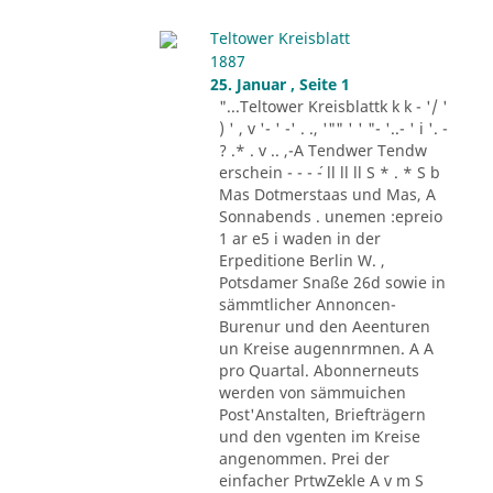
Teltower Kreisblatt
1887
25. Januar , Seite 1
"...Teltower Kreisblattk k k - '/ '
) ' , v '- ' -' . ., '"" ' ' "- '..- ' i '. -
? .* . v .. ,-A Tendwer Tendw
erschein - - - ´- ll ll ll S * . * S b
Mas Dotmerstaas und Mas, A
Sonnabends . unemen :epreio
1 ar e5 i waden in der
Erpeditione Berlin W. ,
Potsdamer Snaße 26d sowie in
sämmtlicher Annoncen-
Burenur und den Aeenturen
un Kreise augennrmnen. A A
pro Quartal. Abonnerneuts
werden von sämmuichen
Post'Anstalten, Briefträgern
und den vgenten im Kreise
angenommen. Prei der
einfacher PrtwZekle A v m S