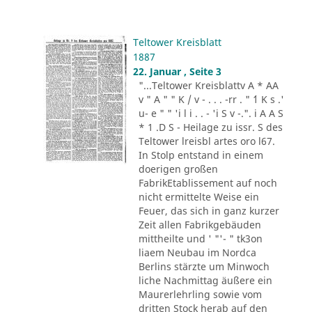
Teltower Kreisblatt
1887
22. Januar , Seite 3
"...Teltower Kreisblattv A * AA
v " A " " K / v - . . . -rr . " ´1 K s .'
u- e " " 'i l i . . - 'i S v -.". i A A S
* 1 .D S - Heilage zu issr. S des
Teltower lreisbl artes oro l67.
In Stolp entstand in einem
doerigen großen
FabrikEtablissement auf noch
nicht ermittelte Weise ein
Feuer, das sich in ganz kurzer
Zeit allen Fabrikgebäuden
mittheilte und ' "'- " tk3on
liaem Neubau im Nordca
Berlins stärzte um Minwoch
liche Nachmittag äußere ein
Maurerlehrling sowie vom
dritten Stock herab auf den