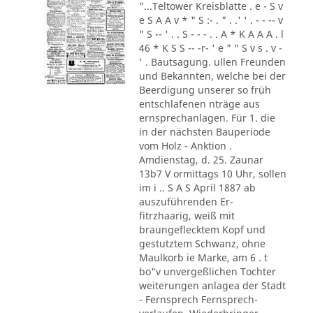
"...Teltower Kreisblatte . e - S v
e S A A v * " S :- . " . .' ' . - - -- v
" S -- ' . . S - - - . . A * K A A A . l
46 * K S S -- -r- ' e " " S v s . v -
' . Bautsagung. ullen Freunden
und Bekannten, welche bei der
Beerdigung unserer so früh
entschlafenen nträge aus
ernsprechanlagen. Für 1. die
in der nächsten Bauperiode
vom Holz - Anktion .
Amdienstag, d. 25. Zaunar
13b7 V ormittags 10 Uhr, sollen
im i .. S A S April 1887 ab
auszuführenden Er-
fitrzhaarig, weiß mit
braungeflecktem Kopf und
gestutztem Schwanz, ohne
Maulkorb ie Marke, am 6 . t
bo"v unvergeßlichen Tochter
weiterungen anlagea der Stadt
- Fernsprech Fernsprech-