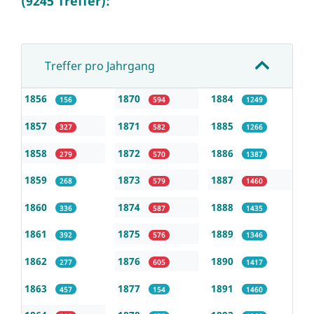
(9245 Treffer):
Treffer pro Jahrgang
1856
1870
1884
156
594
1249
1857
1871
1885
327
582
1266
1858
1872
1886
279
570
1387
1859
1873
1887
268
579
1460
1860
1874
1888
336
587
1435
1861
1875
1889
392
576
1346
1862
1876
1890
277
605
1417
1863
1877
1891
457
154
1460