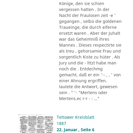
Könige, den sie schien
vergessen hatten . In der
Nacht der Fraulosen zeit -e '
gegangen , selbü die goldenen
Traueinge, die durch eiferne
ersetzt waren . Aber der Juhalt
war das Geheimniß ihres
Mannes . Dieses respectirte sie
als treu , gehorsamie Frau und
sorgentlich Kiste zu hüter . Als
Jury und die - lttzt habe man
noch die . Entdechmg
gemacht, daß er ein '-- , , ' von
einer Ahnung ergriffen.
lautete die Antwort, gewesen
sein . " '- "Mertens oder
Mertens.ec r-r - : ..."
Teltower Kreisblatt
1887
22. Januar , Seite 6