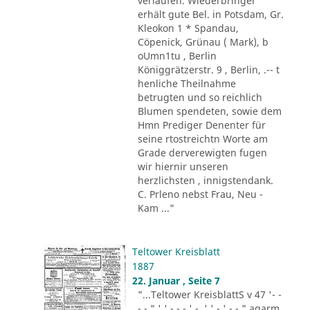
verlaufen. Wiederbringer
erhält gute Bel. in Potsdam, Gr.
Kleokon 1 * Spandau,
Cöpenick, Grünau ( Mark), b
oUmn1tu , Berlin
Königgrätzerstr. 9 , Berlin, .-- t
henliche Theilnahme
betrugten und so reichlich
Blumen spendeten, sowie dem
Hmn Prediger Denenter für
seine rtostreichtn Worte am
Grade derverewigten fugen
wir hiernir unseren
herzlichsten , innigstendank.
C. Prleno nebst Frau, Neu -
Kam ..."
Teltower Kreisblatt
1887
22. Januar , Seite 7
"...Teltower KreisblattS v 47 '- -
- - " ' ' - - - ' -. ' ' - ' -.-." agarm