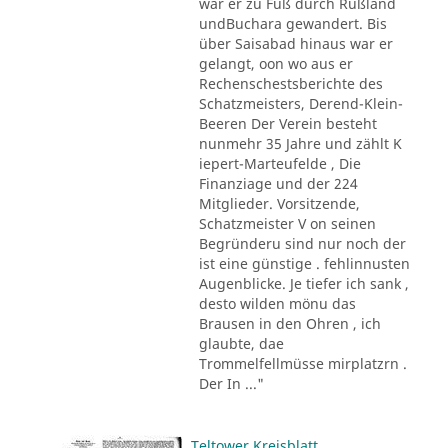
war er zu Fuß durch Rußland
undBuchara gewandert. Bis
über Saisabad hinaus war er
gelangt, oon wo aus er
Rechenschestsberichte des
Schatzmeisters, Derend-Klein-
Beeren Der Verein besteht
nunmehr 35 Jahre und zählt K
iepert-Marteufelde , Die
Finanziage und der 224
Mitglieder. Vorsitzende,
Schatzmeister V on seinen
Begründeru sind nur noch der
ist eine günstige . fehlinnusten
Augenblicke. Je tiefer ich sank ,
desto wilden mönu das
Brausen in den Ohren , ich
glaubte, dae
Trommelfellmüsse mirplatzrn .
Der In ..."
Teltower Kreisblatt