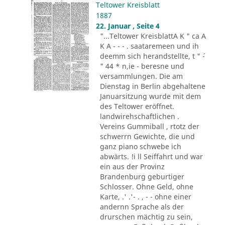
Teltower Kreisblatt
1887
22. Januar , Seite 4
"...Teltower KreisblattA K " ca A
K A - - - . saataremeen und ih
deemm sich herandstellte, t " ´-
" 44 * n,ie - beresne und
versammlungen. Die am
Dienstag in Berlin abgehaltene
Januarsitzung wurde mit dem
des Teltower eröffnet.
landwirehschaftlichen .
Vereins Gummiball , rtotz der
schwerrn Gewichte, die und
ganz piano schwebe ich
abwärts. !i ll Seiffahrt und war
ein aus der Provinz
Brandenburg geburtiger
Schlosser. Ohne Geld, ohne
Karte, .' .'- . , - - ohne einer
andernn Sprache als der
drurschen mächtig zu sein,