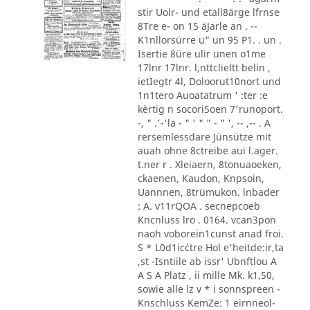
stir Uolr- und etall8ärge lfrnse
8Tre e- on 15 äJarle an . --
K1nllorsürre u" un 95 P1. . un .
Isertie 8üre ulir unen o1me
17lnr 17lnr. l,nttclieltt belin ,
ietIegtr 4l, Doloorut10nort und
1n1tero Auoatatrum ' :ter :e
kèrtig n socori5oen 7'runoport.
-, " .'-'la - " ' " " - " ', -- ,-- . A
rersemlessdare Jünsütze mit
auah ohne 8ctreibe aui l.ager.
t.ner r . Xleiaern, 8tonuaoeken,
ckaenen, Kaudon, Knpsoin,
Uannnen, 8trümukon. lnbader
: A. v11rQOA . secnepcoeb
Kncnluss lro . 0164. vcan3pon
naoh voborein1cunst anad froi.
S * L0d1ic´ctre Hol e'heitde:ir,ta
,st -Isntiile ab issr' Ubnftlou A
A S A Platz , ii mille Mk. k1,50,
sowie alle lz v * i sonnspreen -
Knschluss KemZe: 1 eirnneol-