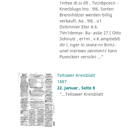
1nttee di.si dll , 7vcn8pcecn -
Knecblugo lno . 9l6. Sorten
Brennhölzer werden billig
verkauft. Aa . 9l6 . u1
Dsttrnnier Eter A 6.
7Vn1demar- 8u- as6e 27 [ Otto
3ohnutr , er1m , v K amptieblt
iltr l. nger in oione-rn 8rnU-
unel nierewn oenmm1r tonn
Puvnckorr versckri ..."
Teltower Kreisblatt
1887
22. Januar , Seite 8
"...Teltower Kreisblatt