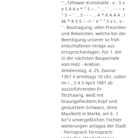
"...Teltower Kreisblatte . e - S v
e S A A v * " S :- . " . .' ' . - - -- v
" S -- ' . . S - - - . . A * K A A A . l
46 * K S S -- -r- ' e " " S v s . v -
' . Bautsagung. ullen Freunden
und Bekannten, welche bei der
Beerdigung unserer so früh
entschlafenen nträge aus
ernsprechanlagen. Für 1. die
in der nächsten Bauperiode
vom Holz - Anktion .
Amdienstag, d. 25. Zaunar
13b7 V ormittags 10 Uhr, sollen
im i .. S A S April 1887 ab
auszuführenden Er-
fitrzhaarig, weiß mit
braungeflecktem Kopf und
gestutztem Schwanz, ohne
Maulkorb ie Marke, am 6 . t
bo"v unvergeßlichen Tochter
weiterungen anlagea der Stadt
- Fernsprech Fernsprech-