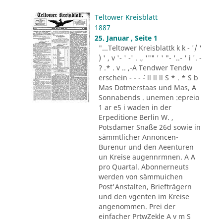
Teltower Kreisblatt
1887
25. Januar , Seite 1
"...Teltower Kreisblattk k k - '/ '
) ' , v '- ' -' . ., '"" ' ' "- '..- ' i '. -
? .* . v .. ,-A Tendwer Tendw
erschein - - - ´- ll ll ll S * . * S b
Mas Dotmerstaas und Mas, A
Sonnabends . unemen :epreio
1 ar e5 i waden in der
Erpeditione Berlin W. ,
Potsdamer Snaße 26d sowie in
sämmtlicher Annoncen-
Burenur und den Aeenturen
un Kreise augennrmnen. A A
pro Quartal. Abonnerneuts
werden von sämmuichen
Post'Anstalten, Briefträgern
und den vgenten im Kreise
angenommen. Prei der
einfacher PrtwZekle A v m S