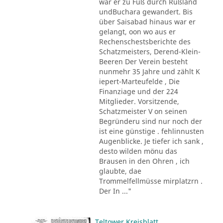
war er zu Fuß durch Rußland
undBuchara gewandert. Bis
über Saisabad hinaus war er
gelangt, oon wo aus er
Rechenschestsberichte des
Schatzmeisters, Derend-Klein-
Beeren Der Verein besteht
nunmehr 35 Jahre und zählt K
iepert-Marteufelde , Die
Finanziage und der 224
Mitglieder. Vorsitzende,
Schatzmeister V on seinen
Begründeru sind nur noch der
ist eine günstige . fehlinnusten
Augenblicke. Je tiefer ich sank ,
desto wilden mönu das
Brausen in den Ohren , ich
glaubte, dae
Trommelfellmüsse mirplatzrn .
Der In ..."
Teltower Kreisblatt