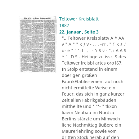
Teltower Kreisblatt
1887
22. Januar , Seite 3
"...Teltower Kreisblattv A * AA
v " A " " K / v - . . . -rr . " ´1 K s .'
u- e " " 'i l i . . - 'i S v -.". i A A S
* 1 .D S - Heilage zu issr. S des
Teltower lreisbl artes oro l67.
In Stolp entstand in einem
doerigen großen
FabrikEtablissement auf noch
nicht ermittelte Weise ein
Feuer, das sich in ganz kurzer
Zeit allen Fabrikgebäuden
mittheilte und ' "'- " tk3on
liaem Neubau im Nordca
Berlins stärzte um Minwoch
liche Nachmittag äußere ein
Maurerlehrling sowie vom
dritten Stock herab auf den