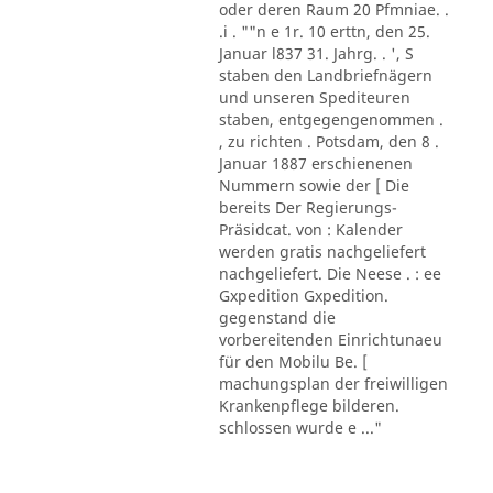
oder deren Raum 20 Pfmniae. .
.i . ""n e 1r. 10 erttn, den 25.
Januar l837 31. Jahrg. . ', S
staben den Landbriefnägern
und unseren Spediteuren
staben, entgegengenommen .
, zu richten . Potsdam, den 8 .
Januar 1887 erschienenen
Nummern sowie der [ Die
bereits Der Regierungs-
Präsidcat. von : Kalender
werden gratis nachgeliefert
nachgeliefert. Die Neese . : ee
Gxpedition Gxpedition.
gegenstand die
vorbereitenden Einrichtunaeu
für den Mobilu Be. [
machungsplan der freiwilligen
Krankenpflege bilderen.
schlossen wurde e ..."