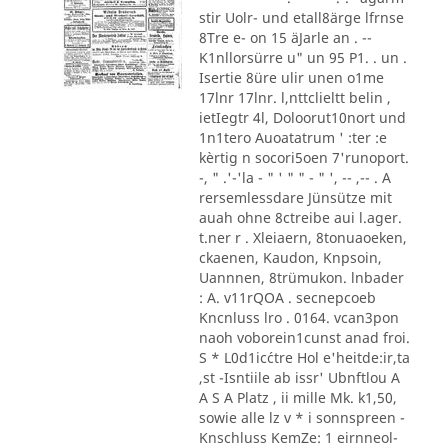
stir Uolr- und etall8ärge lfrnse
8Tre e- on 15 äJarle an . --
K1nllorsürre u" un 95 P1. . un .
Isertie 8üre ulir unen o1me
17lnr 17lnr. l,nttclieltt belin ,
ietIegtr 4l, Doloorut10nort und
1n1tero Auoatatrum ' :ter :e
kèrtig n socori5oen 7'runoport.
-, " .'-'la - " ' " " - " ', -- ,-- . A
rersemlessdare Jünsütze mit
auah ohne 8ctreibe aui l.ager.
t.ner r . Xleiaern, 8tonuaoeken,
ckaenen, Kaudon, Knpsoin,
Uannnen, 8trümukon. lnbader
: A. v11rQOA . secnepcoeb
Kncnluss lro . 0164. vcan3pon
naoh voborein1cunst anad froi.
S * L0d1ic´ctre Hol e'heitde:ir,ta
,st -Isntiile ab issr' Ubnftlou A
A S A Platz , ii mille Mk. k1,50,
sowie alle lz v * i sonnspreen -
Knschluss KemZe: 1 eirnneol-