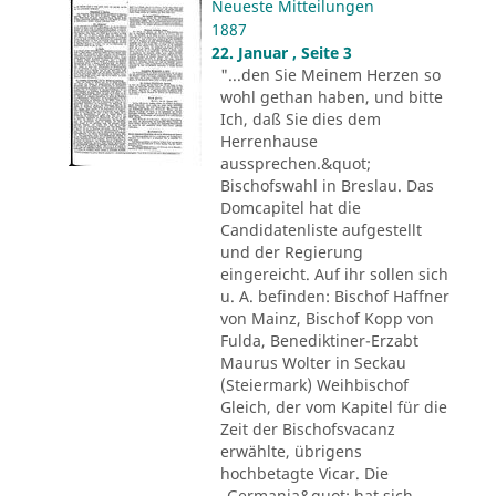
Neueste Mitteilungen
1887
22. Januar , Seite 3
"...den Sie Meinem Herzen so
wohl gethan haben, und bitte
Ich, daß Sie dies dem
Herrenhause
aussprechen.&quot;
Bischofswahl in Breslau. Das
Domcapitel hat die
Candidatenliste aufgestellt
und der Regierung
eingereicht. Auf ihr sollen sich
u. A. befinden: Bischof Haffner
von Mainz, Bischof Kopp von
Fulda, Benediktiner-Erzabt
Maurus Wolter in Seckau
(Steiermark) Weihbischof
Gleich, der vom Kapitel für die
Zeit der Bischofsvacanz
erwählte, übrigens
hochbetagte Vicar. Die
„Germania&quot; hat sich