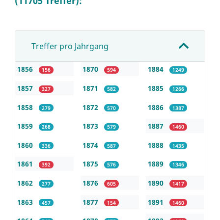
(11705 Treffer):
Treffer pro Jahrgang
1856
1870
1884
156
594
1249
1857
1871
1885
327
582
1266
1858
1872
1886
279
570
1387
1859
1873
1887
268
579
1460
1860
1874
1888
336
587
1435
1861
1875
1889
392
576
1346
1862
1876
1890
277
605
1417
1863
1877
1891
457
154
1460