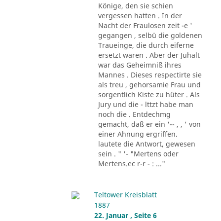
Könige, den sie schien
vergessen hatten . In der
Nacht der Fraulosen zeit -e '
gegangen , selbü die goldenen
Traueinge, die durch eiferne
ersetzt waren . Aber der Juhalt
war das Geheimniß ihres
Mannes . Dieses respectirte sie
als treu , gehorsamie Frau und
sorgentlich Kiste zu hüter . Als
Jury und die - lttzt habe man
noch die . Entdechmg
gemacht, daß er ein '-- , , ' von
einer Ahnung ergriffen.
lautete die Antwort, gewesen
sein . " '- "Mertens oder
Mertens.ec r-r - : ..."
Teltower Kreisblatt
1887
22. Januar , Seite 6