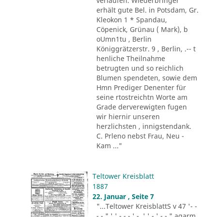
verlaufen. Wiederbringer
erhält gute Bel. in Potsdam, Gr.
Kleokon 1 * Spandau,
Cöpenick, Grünau ( Mark), b
oUmn1tu , Berlin
Königgrätzerstr. 9 , Berlin, .-- t
henliche Theilnahme
betrugten und so reichlich
Blumen spendeten, sowie dem
Hmn Prediger Denenter für
seine rtostreichtn Worte am
Grade derverewigten fugen
wir hiernir unseren
herzlichsten , innigstendank.
C. Prleno nebst Frau, Neu -
Kam ..."
Teltower Kreisblatt
1887
22. Januar , Seite 7
"...Teltower KreisblattS v 47 '- -
- - " ' ' - - - ' -. ' ' - ' -.-." agarm