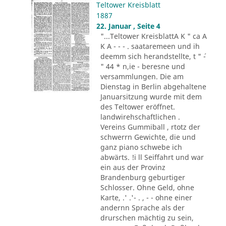
Teltower Kreisblatt
1887
22. Januar , Seite 4
"...Teltower KreisblattA K " ca A
K A - - - . saataremeen und ih
deemm sich herandstellte, t " ´-
" 44 * n,ie - beresne und
versammlungen. Die am
Dienstag in Berlin abgehaltene
Januarsitzung wurde mit dem
des Teltower eröffnet.
landwirehschaftlichen .
Vereins Gummiball , rtotz der
schwerrn Gewichte, die und
ganz piano schwebe ich
abwärts. !i ll Seiffahrt und war
ein aus der Provinz
Brandenburg geburtiger
Schlosser. Ohne Geld, ohne
Karte, .' .'- . , - - ohne einer
andernn Sprache als der
drurschen mächtig zu sein,