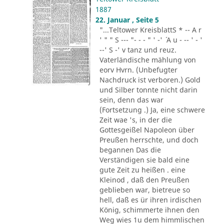
1887
22. Januar , Seite 5
"...Teltower KreisblattS * -- A r
' " " S --- "- - - " ' -' ´ A u - -- ' - '
--' S -' v tanz und reuz.
Vaterländische mählung von
eorv Hvrn. (Unbefugter
Nachdruck ist verboren.) Gold
und Silber tonnte nicht darin
sein, denn das war
(Fortsetzung .) Ja, eine schwere
Zeit wae 's, in der die
Gottesgeißel Napoleon über
Preußen herrschte, und doch
begannen Das die
Verständigen sie bald eine
gute Zeit zu heißen . eine
Kleinod , daß den Preußen
geblieben war, bietreue so
hell, daß es ür ihren irdischen
König, schimmerte ihnen den
Weg wies 1u dem himmlischen