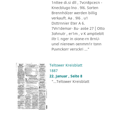
1nttee di.si dll , 7vcn8pcecn -
Knecblugo lno . 9l6. Sorten
Brennhölzer werden billig
verkauft. Aa . 9l6 . u1
Dsttrnnier Eter A 6.
7Vn1demar- 8u- as6e 27 [ Otto
3ohnutr , er1m , v K amptieblt
iltr l. nger in oione-rn 8rnU-
unel nierewn oenmm1r tonn
Puvnckorr versckri ..."
Teltower Kreisblatt
1887
22. Januar , Seite 8
"...Teltower Kreisblatt