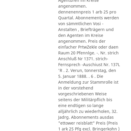
Agenturen im Kreise
angenommen.
dennenennpreis 1 arb 25 pro
Quartal. Abonnements werden
von sämmtlichen Vosi -
Anstalten , Briefträgern und
den Agenten im Kreise
angenommen. Preis der
einfacher PrtwZekle oder daen
Raum 20 Pfennlge. -. Nr. strich
Anschluß Nr 1371. strich-
Fernsprech -Auschiust Nr. 137L
'R . 2. Verun, tonnerstag, den
5. Januar 1888. . 6 . Die
Anmeldung zur Stammrolle ist
in der vorstehend
vorgeschriebenen Weise
seitens der Militärpflich bis
eine endtigen so lange
alljährlich zu wiederholen, 32.
Jadrg. Abonnements ausdas
"ettower reisblatt" Preis (Preis
1 ark 25 Pfg excl. Bringerkohn )