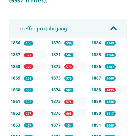
(6537 Treffer):
Treffer pro Jahrgang
1856
1870
1884
156
594
1249
1857
1871
1885
327
582
1266
1858
1872
1886
279
570
1387
1859
1873
1887
268
579
1460
1860
1874
1888
336
587
1435
1861
1875
1889
392
576
1346
1862
1876
1890
277
605
1417
1863
1877
1891
457
154
1460