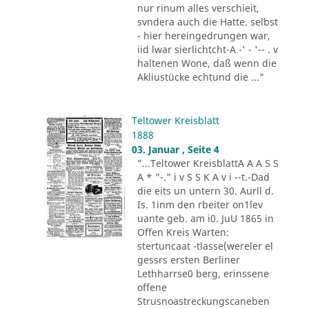
nur rinum alles verschieit,
svndera auch die Hatte. selbst
- hier hereingedrungen war,
iid lwar sierlichtcht-A -' - '-- . v
haltenen Wone, daß wenn die
Akliustücke echtund die ..."
Teltower Kreisblatt
1888
03. Januar , Seite 4
"...Teltower KreisblattA A A S S
A * "-." i v S S K A v i --t.-Dad
die eits un untern 30. Aurll d.
Is. 1inm den rbeiter on1lev
uante geb. am i0. JuU 1865 in
Offen Kreis Warten:
stertuncaat -tlasse(wereler el
gessrs ersten Berliner
Lethharrse0 berg, erinssene
offene
Strusnoastreckungscaneben