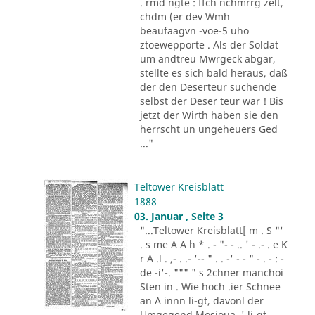
. rmd ngte : ffch nchmrrg zelt,
chdm (er dev Wmh
beaufaagvn -voe-5 uho
ztoewepporte . Als der Soldat
um andtreu Mwrgeck abgar,
stellte es sich bald heraus, daß
der den Deserteur suchende
selbst der Deser teur war ! Bis
jetzt der Wirth haben sie den
herrscht un ungeheuers Ged
..."
Teltower Kreisblatt
1888
03. Januar , Seite 3
"...Teltower Kreisblatt[ m . S "'
. s me A A h * . - "- - .. ' - .- . e K
r A .l . ,- . .- '-- " . . -' - - " - . - : -
de -i'-. """ " s 2chner manchoi
Sten in . Wie hoch .ier Schnee
an A innn li-gt, davonl der
Umgegend Mosioua .' li-gt