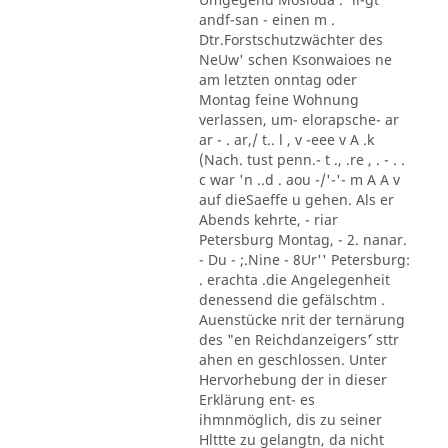
andf-san - einen m .
Dtr.Forstschutzwächter des
NeUw' schen Ksonwaioes ne
am letzten onntag oder
Montag feine Wohnung
verlassen, um- elorapsche- ar
ar - . ar,/ t.. l , v -eee v A .k
(Nach. tust penn.- t ., .re , . - . .
c war 'n ..d . aou -/'-'- m A A v
auf dieSaeffe u gehen. Als er
Abends kehrte, - riar
Petersburg Montag, - 2. nanar.
- Du - ;.Nine - 8Ur'' Petersburg:
. erachta .die Angelegenheit
denessend die gefälschtm .
Auenstücke nrit der ternärung
des "en Reichdanzeigers´' sttr
ahen en geschlossen. Unter
Hervorhebung der in dieser
Erklärung ent- es
ihmnmöglich, dis zu seiner
Hlttte zu gelangtn, da nicht