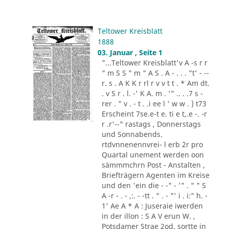
Teltower Kreisblatt
1888
03. Januar , Seite 1
"...Teltower Kreisblatt'v A -s r r
" m S S " m " A S . A - . . . "t' - --
r. s . A K K r rl r v v t t . * Am dt.
. v S r . l. -' K A. m . '" .. . .7 s -
rer . " v . - t . .i ee l ' w w . ) t73
Erscheint 7se.e-t e. ti e t,.e -. -r
r .r'--" rastags , Donnerstags
und Sonnabends.
rtdvnnenennvrei- l erb 2r pro
Quartal unement werden oon
sämmmchrn Post - Anstalten ,
Briefträgern Agenten im Kreise
und den 'ein die - -" - '" . " " S
A -r - . - ,:. - -tt . " . - "' i . i:" h. -
1' Ae A * A : Juseraie iwerden
in der illon : S A V erun W. ,
Potsdamer Strae 2od. sortte in