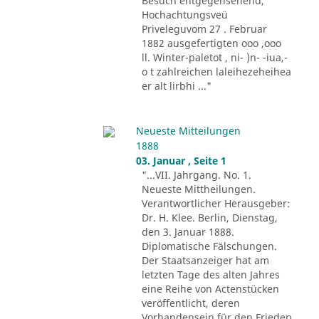
Besuch entgegensehend,
Hochachtungsveü
Priveleguvom 27 . Februar
1882 ausgefertigten ooo ,ooo
ll. Winter-paletot , ni- )n- -iua,-
o t zahlreichen laleihezeheihea
er alt lirbhi ..."
Neueste Mitteilungen
1888
03. Januar , Seite 1
"...VII. Jahrgang. No. 1.
Neueste Mittheilungen.
Verantwortlicher Herausgeber:
Dr. H. Klee. Berlin, Dienstag,
den 3. Januar 1888.
Diplomatische Fälschungen.
Der Staatsanzeiger hat am
letzten Tage des alten Jahres
eine Reihe von Actenstücken
veröffentlicht, deren
Vorhandensein für den Frieden