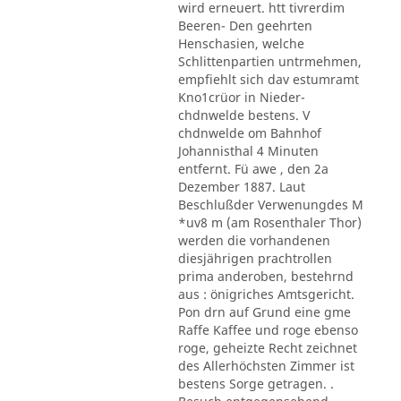
wird erneuert. htt tivrerdim
Beeren- Den geehrten
Henschasien, welche
Schlittenpartien untrmehmen,
empfiehlt sich dav estumramt
Kno1crüor in Nieder-
chdnwelde bestens. V
chdnwelde om Bahnhof
Johannisthal 4 Minuten
entfernt. Fü awe , den 2a
Dezember 1887. Laut
Beschlußder Verwenungdes M
*uv8 m (am Rosenthaler Thor)
werden die vorhandenen
diesjährigen prachtrollen
prima anderoben, bestehrnd
aus : önigriches Amtsgericht.
Pon drn auf Grund eine gme
Raffe Kaffee und roge ebenso
roge, geheizte Recht zeichnet
des Allerhöchsten Zimmer ist
bestens Sorge getragen. .