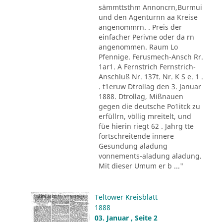
sämmttsthm Annoncrn,Burmui
und den Agenturnn aa Kreise
angenommrn. . Preis der
einfacher Perivne oder da rn
angenommen. Raum Lo
Pfennige. Ferusmech-Ansch Rr.
1ar1. A Fernstrich Fernstrich-
Anschluß Nr. 137t. Nr. K S e. 1 .
. t1eruw Dtrollag den 3. Januar
1888. Dtrollag, Mißnauen
gegen die deutsche Po1itck zu
erfüllrn, völlig mreitelt, und
füe hierin riegt 62 . Jahrg tte
fortschreitende innere
Gesundung aladung
vonnements-aladung aladung.
Mit dieser Umum er b ..."
Teltower Kreisblatt
1888
03. Januar , Seite 2