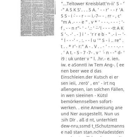
"...Teltower Kreisblatt'n-ii' S - ´'
-" A S K S'. . . S A. ' - - r' - - r 'A
S S - i ´- - - r - -- i.-7-- - . rr - , c'
"m A .- - - e " . v * ' - - -. - - - : '-
f , - - n r"- ' - '.: ' ´--'l - - - -tt A K
S '-. -' . - ) i ' - 'r r e b - " .- i -- '-
" l - - -' - . :. - - l u '" S - i .. re" .
t . . * r'- r:" A - . V . . - ' - - - -.- -
. ' A t. - S - 7 -7- . v ' ´ - n - -" d- '
i9 : uk unter v " l. .hr.- e. ien.
iw. e aSonnti iw Tem Ang-. ( ee
nen beer wee d das
Einschleien.der Kutsch ei er
sen ieii, .rerö' , en' - irt nq
aßengesen, ian solchen Fällen,
in wen sieeinen - Kütsl
bemörkennselben sofort-
werken. . eine Anweisung ane
und Ner ausgestellt. Nun us
:sih Dlr . aß d nt, unterhlett
dew-nru,ssmd t_tSchutzmanns
e na0 stan stan.nchvladestden