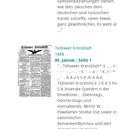
Familienbeziehungen stehen,
wie dies zwischen dem
deutschen und russischen
Kaiser zutreffe, seien etwas
ganz gewöhnliches. Es wäre al
..."
Teltower Kreisblatt
1888
05. Januar , Seite 1
"...Teltower Kreisblatt* S ... . t -
- - ' -' , - . - : S '- .- a :' ' K .r -'*
_. - . A A v S S K m A A e,
Tettomer Erschnnt e .l K K S hv
S A Inserate i)uerdrn n der
EmediUon : . Dienstags ,
Donnerstags und .
eonnabends. Berlin W. ,
Powdamer Strebe 2sd sowie in
sämnnlichm
AnnoneemBurmux und den