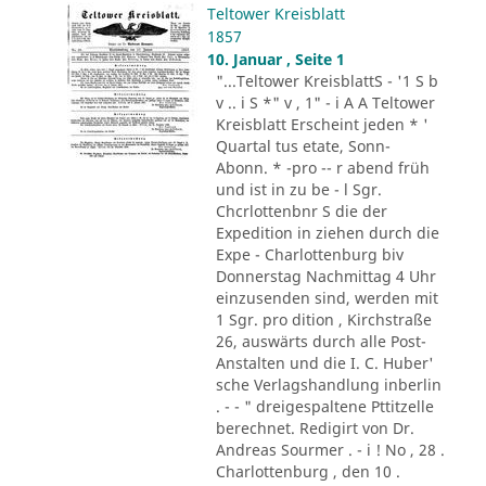
Teltower Kreisblatt
1857
10. Januar , Seite 1
"...Teltower KreisblattS - '1 S b
v .. i S *" v , 1" - i A A Teltower
Kreisblatt Erscheint jeden * '
Quartal tus etate, Sonn-
Abonn. * -pro -- r abend früh
und ist in zu be - l Sgr.
Chcrlottenbnr S die der
Expedition in ziehen durch die
Expe - Charlottenburg biv
Donnerstag Nachmittag 4 Uhr
einzusenden sind, werden mit
1 Sgr. pro dition , Kirchstraße
26, auswärts durch alle Post-
Anstalten und die I. C. Huber'
sche Verlagshandlung inberlin
. - - " dreigespaltene Pttitzelle
berechnet. Redigirt von Dr.
Andreas Sourmer . - i ! No , 28 .
Charlottenburg , den 10 .