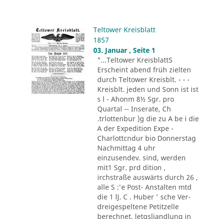
Teltower Kreisblatt
1857
03. Januar , Seite 1
"...Teltower KreisblattS
Erscheint abend früh zielten
durch Teltower Kreisblt. - - -
Kreisblt. jeden und Sonn ist ist
s l - Ahonm 8½ Sgr. pro
Quartal -- Inserate, Ch
.trlottenbur )g die zu A be i die
A der Expedition Expe -
Charlottcndur bio Donnerstag
Nachmittag 4 uhr
einzusendev. sind, werden
mit1 Sgr. prd dition ,
irchstraße auswärts durch 26 ,
alle S :'e Post- Anstalten mtd
die 1 lJ. C . Huber ' sche Ver-
dreigespeltene Petitzelle
berechnet. letgsliandlung in