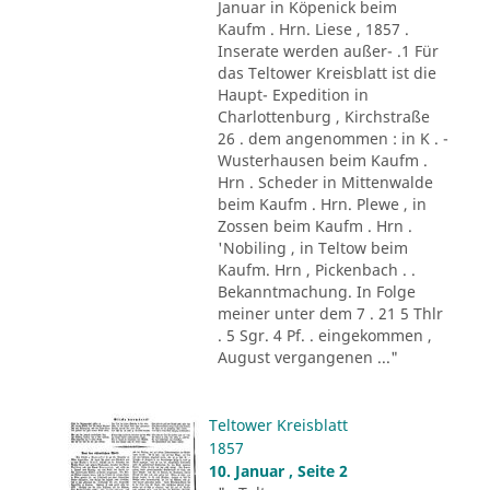
Januar in Köpenick beim
Kaufm . Hrn. Liese , 1857 .
Inserate werden außer- .1 Für
das Teltower Kreisblatt ist die
Haupt- Expedition in
Charlottenburg , Kirchstraße
26 . dem angenommen : in K . -
Wusterhausen beim Kaufm .
Hrn . Scheder in Mittenwalde
beim Kaufm . Hrn. Plewe , in
Zossen beim Kaufm . Hrn .
'Nobiling , in Teltow beim
Kaufm. Hrn , Pickenbach . .
Bekanntmachung. In Folge
meiner unter dem 7 . 21 5 Thlr
. 5 Sgr. 4 Pf. . eingekommen ,
August vergangenen ..."
Teltower Kreisblatt
1857
10. Januar , Seite 2