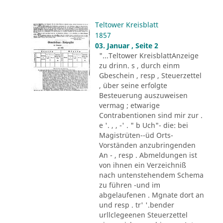
Teltower Kreisblatt
1857
03. Januar , Seite 2
"...Teltower KreisblattAnzeige
zu drinn. s , durch einm
Gbeschein , resp , Steuerzettel
, über seine erfolgte
Besteuerung auszuweisen
vermag ; etwarige
Contrabentionen sind mir zur .
e '. , , -' . " b Uch"- die: bei
Magistrüten--üd Orts-
Vorständen anzubringenden
An - , resp . Abmeldungen ist
von ihnen ein Verzeichniß
nach untenstehendem Schema
zu führen -und im
abgelaufenen . Mgnate dort an
und resp . tr' '.bender
urllclegeenen Steuerzettel