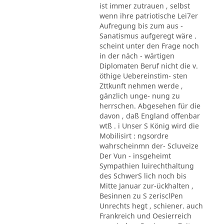
ist immer zutrauen , selbst
wenn ihre patriotische Lei7er
Aufregung bis zum aus -
Sanatismus aufgeregt wäre .
scheint unter den Frage noch
in der näch - wärtigen
Diplomaten Beruf nicht die v.
öthige Uebereinstim- sten
Zttkunft nehmen werde ,
gänzlich unge- nung zu
herrschen. Abgesehen für die
davon , daß England offenbar
wtß . i Unser S König wird die
Mobilisirt : ngsordre
wahrscheinmn der- Scluveize
Der Vun - insgeheimt
Sympathien luirechthaltung
des SchwerS lich noch bis
Mitte Januar zur-ückhalten ,
Besinnen zu S zerisclPen
Unrechts hegt , schiener. auch
Frankreich und Oesierreich