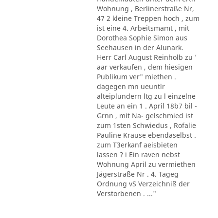
Wohnung , Berlinerstraße Nr,
47 2 kleine Treppen hoch , zum
ist eine 4. Arbeitsmamt , mit
Dorothea Sophie Simon aus
Seehausen in der Alunark.
Herr Carl August Reinholb zu '
aar verkaufen , dem hiesigen
Publikum ver" miethen .
dagegen mn ueuntlr
alteiplundern ltg zu l einzelne
Leute an ein 1 . April 18b7 bil -
Grnn , mit Na- gelschmied ist
zum 1sten Schwiedus , Rofalie
Pauline Krause ebendaselbst .
zum T3erkanf aeisbieten
lassen ? i Ein raven nebst
Wohnung April zu vermiethen
Jägerstraße Nr . 4. Tageg
Ordnung vS Verzeichniß der
Verstorbenen . ..."