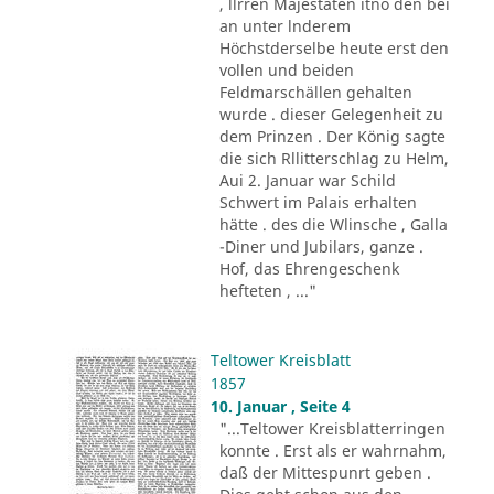
, llrren Majestäten itno den bei
an unter lnderem
Höchstderselbe heute erst den
vollen und beiden
Feldmarschällen gehalten
wurde . dieser Gelegenheit zu
dem Prinzen . Der König sagte
die sich Rllitterschlag zu Helm,
Aui 2. Januar war Schild
Schwert im Palais erhalten
hätte . des die Wlinsche , Galla
-Diner und Jubilars, ganze .
Hof, das Ehrengeschenk
hefteten , ..."
Teltower Kreisblatt
1857
10. Januar , Seite 4
"...Teltower Kreisblatterringen
konnte . Erst als er wahrnahm,
daß der Mittespunrt geben .