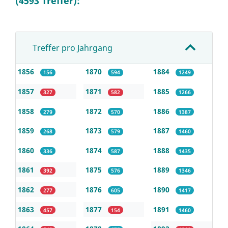
(4593 Treffer):
Treffer pro Jahrgang
1856
1870
1884
156
594
1249
1857
1871
1885
327
582
1266
1858
1872
1886
279
570
1387
1859
1873
1887
268
579
1460
1860
1874
1888
336
587
1435
1861
1875
1889
392
576
1346
1862
1876
1890
277
605
1417
1863
1877
1891
457
154
1460