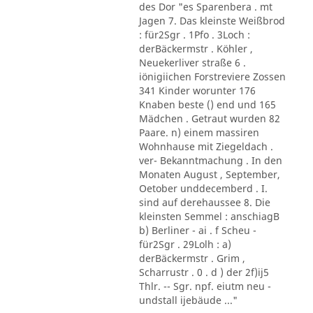
des Dor "es Sparenbera . mt
Jagen 7. Das kleinste Weißbrod
: für2Sgr . 1Pfo . 3Loch :
derBäckermstr . Köhler ,
Neuekerliver straße 6 .
iönigiichen Forstreviere Zossen
341 Kinder worunter 176
Knaben beste () end und 165
Mädchen . Getraut wurden 82
Paare. n) einem massiren
Wohnhause mit Ziegeldach .
ver- Bekanntmachung . In den
Monaten August , September,
Oetober unddecemberd . I.
sind auf derehaussee 8. Die
kleinsten Semmel : anschiagB
b) Berliner - ai . f Scheu -
für2Sgr . 29Lolh : a)
derBäckermstr . Grim ,
Scharrustr . 0 . d ) der 2f)ij5
Thlr. -- Sgr. npf. eiutm neu -
undstall ijebäude ..."