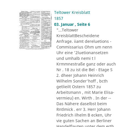
Teltower Kreisblatt
1857
03. Januar , Seite 6
"...Teltower
KreisblattBescheidene
Anfrage. iiamt dereluetions -
Commissarius Ohm um nenn
Uhr eine '2luetionansetzen
und umhalb nemi t l
Krmmnestraße ganz oder auch
Nr . 18 zu ist die Bel - Etage S
2. dheer Johann Heinrich
Wilhelm Sonder'hoff , bcth
getlieilt Ostern 1857 zu
Arbeitsmann , mit Marie Elisa-
vermieu) en. Wirth . In der --
Das Nähere daselbst beim
Rntlmick . err 3. Herr Johann
Friedrich ilhelm B ecken, Uhr
vie guten Sachen an Berliner
Handelflauten unter dem erth