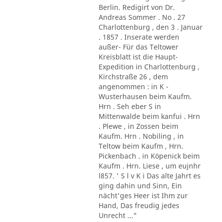
Berlin. Redigirt von Dr.
Andreas Sommer . No . 27
Charlottenburg , den 3 . Januar
. 1857 . Inserate werden
außer- Für das Teltower
Kreisblatt ist die Haupt-
Expedition in Charlottenburg ,
Kirchstraße 26 , dem
angenommen : in K -
Wusterhausen beim Kaufm.
Hrn . Seh eber S in
Mittenwalde beim kanfui . Hrn
. Plewe , in Zossen beim
Kaufm. Hrn . Nobiling , in
Teltow beim Kaufm , Hrn.
Pickenbach . in Köpenick beim
Kaufm . Hrn. Liese , um eujnhr
l857. ' S l v K i Das alte Jahrt es
ging dahin und Sinn, Ein
nächt'ges Heer ist Ihm zur
Hand, Das freudig jedes
Unrecht ..."