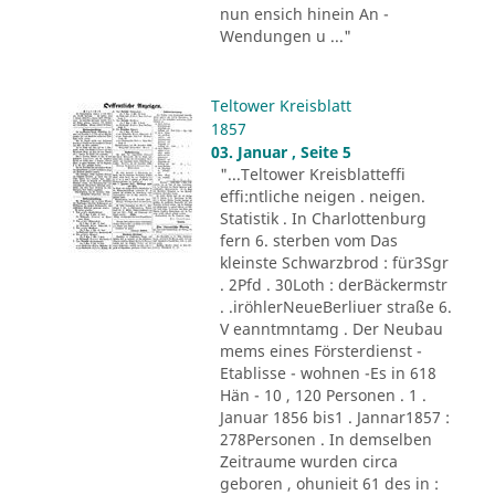
nun ensich hinein An -
Wendungen u ..."
Teltower Kreisblatt
1857
03. Januar , Seite 5
"...Teltower Kreisblatteffi
effi:ntliche neigen . neigen.
Statistik . In Charlottenburg
fern 6. sterben vom Das
kleinste Schwarzbrod : für3Sgr
. 2Pfd . 30Loth : derBäckermstr
. .iröhlerNeueBerliuer straße 6.
V eanntmntamg . Der Neubau
mems eines Försterdienst -
Etablisse - wohnen -Es in 618
Hän - 10 , 120 Personen . 1 .
Januar 1856 bis1 . Jannar1857 :
278Personen . In demselben
Zeitraume wurden circa
geboren , ohunieit 61 des in :