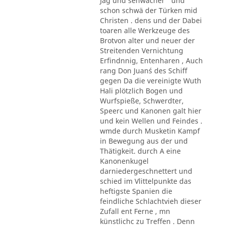
Jag und sehwächer ' und
schon schwä der Türken mid
Christen . dens und der Dabei
toaren alle Werkzeuge des
Brotvon alter und neuer der
Streitenden Vernichtung
Erfindnnig, Entenharen , Auch
rang Don Juan´s des Schiff
gegen Da die vereinigte Wuth
Hali plötzlich Bogen und
Wurfspieße, Schwerdter,
Speerc und Kanonen galt hier
und kein Wellen und Feindes .
wmde durch Musketin Kampf
in Bewegung aus der und
Thätigkeit. durch A eine
Kanonenkugel
darniedergeschnettert und
schied im Vlittelpunkte das
heftigste Spanien die
feindliche Schlachtvieh dieser
Zufall ent Ferne , mn
künstlichc zu Treffen . Denn