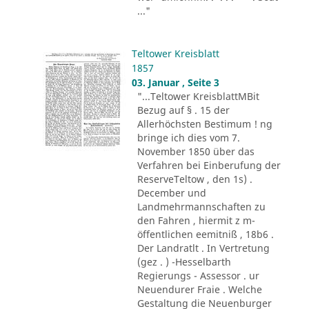
..."
Teltower Kreisblatt
1857
03. Januar , Seite 3
"...Teltower KreisblattMBit
Bezug auf § . 15 der
Allerhöchsten Bestimum ! ng
bringe ich dies vom 7.
November 1850 über das
Verfahren bei Einberufung der
ReserveTeltow , den 1s) .
December und
Landmehrmannschaften zu
den Fahren , hiermit z m-
öffentlichen eemitniß , 18b6 .
Der Landratlt . In Vertretung
(gez . ) -Hesselbarth
Regierungs - Assessor . ur
Neuendurer Fraie . Welche
Gestaltung die Neuenburger