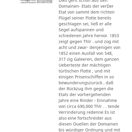
Dies geht schon aus den
Domainen- Etats der verDer
Etat von sammt dem richten
Flügel seiner Flotte bereits
geschlagen sei, ließ er alle
Segel aufspannen und
schiedenen Jahre hervor. 1853
zeigt gegen Thlr . und zog mit
acht und zwar- denjenigen von
1852 einen Ausfall von 548,
317 zig Galeeren, dem ganzen
Ueberteste der mächtigen
türtischen Flotte , und mit
einigen Prisenschiffen in so
bewunderungszurück , daß
der Rückzug ihm gegen die
Etats der vorhergehenden
Jahre eine Rinder - Einnahme
von circa 690,000 Thlr . . tende
Verrinderung redenne Es ist
also eine fortschreider aus
diesen Ouellen der Domainen
bis würdiger Ordnung und mit