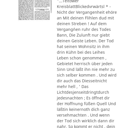
"...Teltower
KreisblattBlickedvrwärtsl * -
Nicht der Vergangenheit ehöre
an Mit deinen Flihlen dud mit
deinen Streben ! Auf dem
Vergang´nen ruhr des Todes
Bann, Die Zulunft nur giebt
deinen Geiste Leben. Der Tod
hat seinen Wohnsitz in ihm
drin Kühn bei des Leihes
Leben schon genommen ,
Gebietet herrisch über jeden
Sinn Und läßt ihn nie mehr zu
sich selber kommen . Und wird
dir auch das Diesseitnicht
mehr hell , ' Das
Lichtdesjenseitdringtdurch
jedesnachten ; Es öffnet dir
der Hoffnung füßen Quell Und
läßtin keinernoth dich ganz
versehmachten . Und wenn
der Tod sich wirklich dann dir
nahr, So kommt er nicht , dein