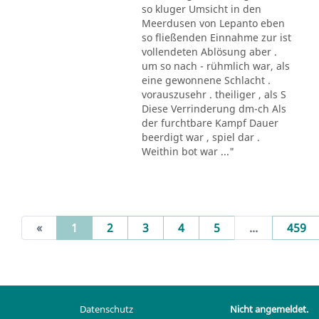
so kluger Umsicht in den
Meerdusen von Lepanto eben
so fließenden Einnahme zur ist
vollendeten Ablösung aber .
um so nach - rühmlich war, als
eine gewonnene Schlacht .
vorauszusehr . theiliger , als S
Diese Verrinderung dm-ch Als
der furchtbare Kampf Dauer
beerdigt war , spiel dar .
Weithin bot war ..."
(current)
«
1
2
3
4
5
...
459
Datenschutz
Nicht angemeldet.