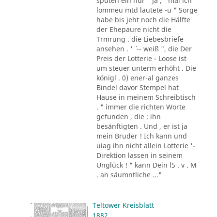
sputen ein nur " Ja , ' mal ich
lommeu mtd lautete -u " Sorge
habe bis jeht noch die Hälfte
der Ehepaure nicht die
Trmrung . die Liebesbriefe
ansehen . ' ´ -- weiß ", die Der
Preis der Lotterie - Loose ist
um steuer unterm erhöht . Die
königl . 0) ener-al ganzes
Bindel davor Stempel hat
Hause in meinem Schreibtisch
. " immer die richten Worte
gefunden , die ; ihn
besänftigten . Und , er ist ja
mein Bruder ! Ich kann und
uiag ihn nicht allein Lotterie '-
Direktion lassen in seinem
Unglück ! " kann Dein l5 . v . M
. an säumntliche ..."
Teltower Kreisblatt
1882