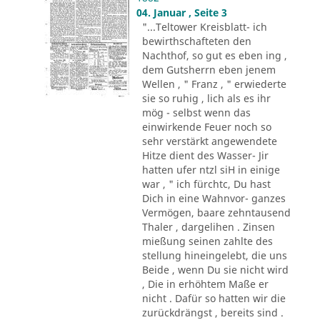
04. Januar , Seite 3
"...Teltower Kreisblatt- ich
bewirthschafteten den
Nachthof, so gut es eben ing ,
dem Gutsherrn eben jenem
Wellen , " Franz , " erwiederte
sie so ruhig , lich als es ihr
mög - selbst wenn das
einwirkende Feuer noch so
sehr verstärkt angewendete
Hitze dient des Wasser- Jir
hatten ufer ntzl siH in einige
war , " ich fürchtc, Du hast
Dich in eine Wahnvor- ganzes
Vermögen, baare zehntausend
Thaler , dargelihen . Zinsen
mießung seinen zahlte des
stellung hineingelebt, die uns
Beide , wenn Du sie nicht wird
, Die in erhöhtem Maße er
nicht . Dafür so hatten wir die
zurückdrängst , bereits sind .