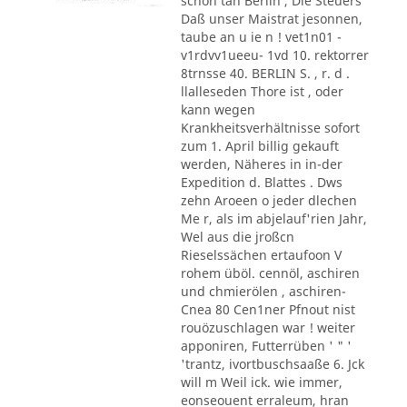
schon tan Berlin , Die Steuers
Daß unser Maistrat jesonnen,
taube an u ie n ! vet1n01 -
v1rdvv1ueeu- 1vd 10. rektorrer
8trnsse 40. BERLIN S. , r. d .
llalleseden Thore ist , oder
kann wegen
Krankheitsverhältnisse sofort
zum 1. April billig gekauft
werden, Näheres in in-der
Expedition d. Blattes . Dws
zehn Aroeen o jeder dlechen
Me r, als im abjelauf'rien Jahr,
Wel aus die jroßcn
Rieselssächen ertaufoon V
rohem üböl. cennöl, aschiren
und chmierölen , aschiren-
Cnea 80 Cen1ner Pfnout nist
rouözuschlagen war ! weiter
apponiren, Futterrüben ' " '
'trantz, ivortbuschsaaße 6. Jck
will m Weil ick. wie immer,
eonseouent erraleum, hran