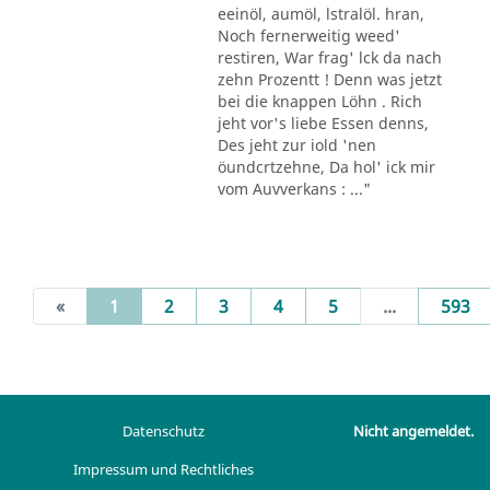
eeinöl, aumöl, lstralöl. hran,
Noch fernerweitig weed'
restiren, War frag' lck da nach
zehn Prozentt ! Denn was jetzt
bei die knappen Löhn . Rich
jeht vor's liebe Essen denns,
Des jeht zur iold 'nen
öundcrtzehne, Da hol' ick mir
vom Auvverkans : ..."
(current)
«
1
2
3
4
5
...
593
Datenschutz
Nicht angemeldet.
Impressum und Rechtliches