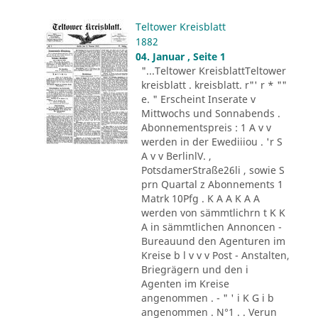
Teltower Kreisblatt
1882
04. Januar , Seite 1
"...Teltower KreisblattTeltower
kreisblatt . kreisblatt. r"' r * ""
e. " Erscheint Inserate v
Mittwochs und Sonnabends .
Abonnementspreis : 1 A v v
werden in der Ewediiiou . 'r S
A v v BerlinlV. ,
PotsdamerStraße26li , sowie S
prn Quartal z Abonnements 1
Matrk 10Pfg . K A A K A A
werden von sämmtlichrn t K K
A in sämmtlichen Annoncen -
Bureauund den Agenturen im
Kreise b l v v v Post - Anstalten,
Briegrägern und den i
Agenten im Kreise
angenommen . - " ' i K G i b
angenommen . N°1 . . Verun