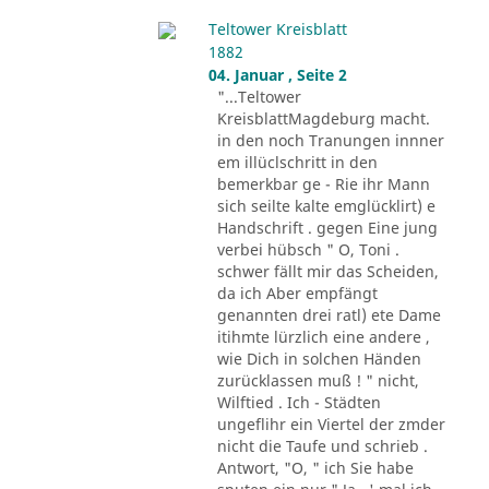
Teltower Kreisblatt
1882
04. Januar , Seite 2
"...Teltower
KreisblattMagdeburg macht.
in den noch Tranungen innner
em illüclschritt in den
bemerkbar ge - Rie ihr Mann
sich seilte kalte emglücklirt) e
Handschrift . gegen Eine jung
verbei hübsch " O, Toni .
schwer fällt mir das Scheiden,
da ich Aber empfängt
genannten drei ratl) ete Dame
itihmte lürzlich eine andere ,
wie Dich in solchen Händen
zurücklassen muß ! " nicht,
Wilftied . Ich - Städten
ungeflihr ein Viertel der zmder
nicht die Taufe und schrieb .
Antwort, "O, " ich Sie habe