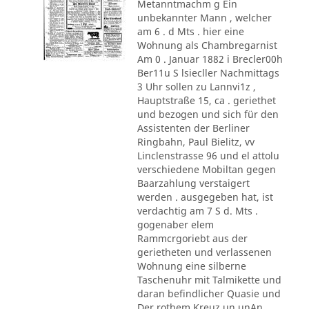
Metanntmachm g Ein
unbekannter Mann , welcher
am 6 . d Mts . hier eine
Wohnung als Chambregarnist
Am 0 . Januar 1882 i Brecler00h
Ber11u S lsiecller Nachmittags
3 Uhr sollen zu Lannvi1z ,
Hauptstraße 15, ca . geriethet
und bezogen und sich für den
Assistenten der Berliner
Ringbahn, Paul Bielitz, vv
Linclenstrasse 96 und el attolu
verschiedene Mobiltan gegen
Baarzahlung verstaigert
werden . ausgegeben hat, ist
verdachtig am 7 S d. Mts .
gogenaber elem
Rammcrgoriebt aus der
gerietheten und verlassenen
Wohnung eine silberne
Taschenuhr mit Talmikette und
daran befindlicher Quasie und
Der rothem Kreuz un unAn