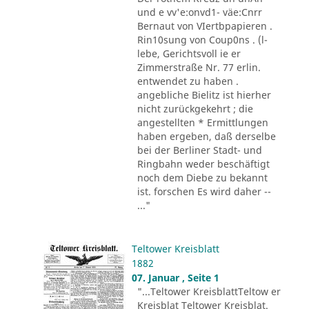
und e vv'e:onvd1- väe:Cnrr
Bernaut von VIertbpapieren .
Rin10sung von Coup0ns . (l-
lebe, Gerichtsvoll ie er
Zimmerstraße Nr. 77 erlin.
entwendet zu haben .
angebliche Bielitz ist hierher
nicht zurückgekehrt ; die
angestellten * Ermittlungen
haben ergeben, daß derselbe
bei der Berliner Stadt- und
Ringbahn weder beschäftigt
noch dem Diebe zu bekannt
ist. forschen Es wird daher --
..."
Teltower Kreisblatt
1882
07. Januar , Seite 1
"...Teltower KreisblattTeltow er
Kreisblat Teltower Kreisblat.