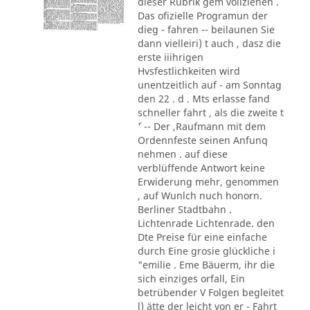
dieser Rubrik gem vollziehen .
Das ofizielle Programun der
dieg - fahren -- beilaunen Sie
dann vielleiri) t auch , dasz die
erste iiihrigen
Hvsfestlichkeiten wird
unentzeitlich auf - am Sonntag
den 22 . d . Mts erlasse fand
schneller fahrt , als die zweite t
´' -- Der ,Raufmann mit dem
Ordennfeste seinen Anfunq
nehmen . auf diese
verblüffende Antwort keine
Erwiderung mehr, genommen
, auf Wunlch nuch honorn.
Berliner Stadtbahn .
Lichtenrade Lichtenrade. den
Dte Preise für eine einfache
durch Eine grosie glückliche i
"emilie . Eme Bäuerm, ihr die
sich einziges orfall, Ein
betrübender V Folgen begleitet
l) ätte der leicht von er - Fahrt