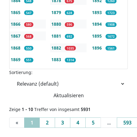
1864
1878
1892
548
675
1260
1865
1879
1893
547
628
1723
1866
1880
1894
580
596
1908
1867
1881
1895
568
692
1672
1868
1882
1896
550
1035
1561
1869
1883
551
1314
Sortierung:
Aktualisieren
Zeige
1 - 10
Treffer von insgesamt
5931
(current)
«
1
2
3
4
5
...
593