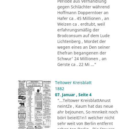
Periode aus Verhandlung
gegen Schlächter während
Hoffmann Dopperntoer an
Hafer ca . 45 Millionen , an
Weizen ca . erdtubt, weil
erfahrungsmäßig der
Brodconsum auf dem Lude
Lichtenberg , Mordet der
wegen eines an Den seiner
Ehefran begangenen der
Schwur' 24 Millionen , an
Gerste ca . 22 Mi ..."
Teltower Kreisblatt
1882
07. Januar , Seite 4
"...Teltower KreisblattAnust
neintZe , Kaum hat das neue
ahr bejounen, So mnnkeit noch
böiri beieitI1n1 welcher nicht
sehr weit von Berlin entfernt