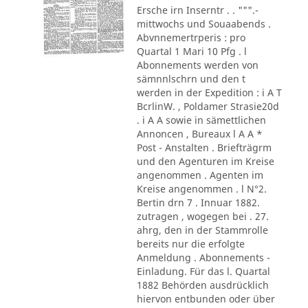
Ersche irn Inserntr . . """.-
mittwochs und Souaabends .
Abvnnemertrperis : pro
Quartal 1 Mari 10 Pfg . l
Abonnements werden von
sämnnlschrn und den t
werden in der Expedition : i A T
BcrlinW. , Poldamer Strasie20d
. i A A sowie in sämettlichen
Annoncen , Bureaux l A A *
Post - Anstalten . Briefträgrm
und den Agenturen im Kreise
angenommen . Agenten im
Kreise angenommen . l N°2.
Bertin drn 7 . Innuar 1882.
zutragen , wogegen bei . 27.
ahrg, den in der Stammrolle
bereits nur die erfolgte
Anmeldung . Abonnements -
Einladung. Für das l. Quartal
1882 Behörden ausdrücklich
hiervon entbunden oder über