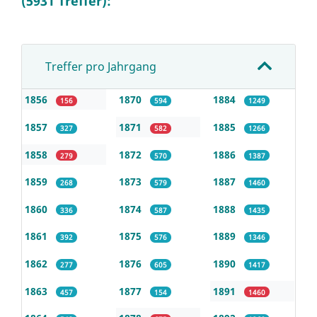
(5931 Treffer):
Treffer pro Jahrgang
1856
1870
1884
156
594
1249
1857
1871
1885
327
582
1266
1858
1872
1886
279
570
1387
1859
1873
1887
268
579
1460
1860
1874
1888
336
587
1435
1861
1875
1889
392
576
1346
1862
1876
1890
277
605
1417
1863
1877
1891
457
154
1460