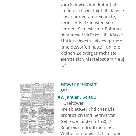
vom Schlesischen Bahnl) of
stellen sich wie folgt lll . Klasse
Unsauberleit auszeichnete,
verlor entsetztichsten sein
kennen, Schlesischer Bahnhof
bi Jannewitzdrücke " ll . Klasse
Mutterschwein , als es gerade
June geworfen hatte . Um die
kleinen Zeltvtirger mcht ste
eientte sich hierselbst am Neuj
..."
Teltower Kreisblatt
1882
07. Januar , Seite 3
"...Teltower
KreisblattGerichtliches Die
production und 6ednrf von
Getreide im denn 1 ü0, 7
Kilograunn Brodfrnch ! e .
Wollte man diese Zahl als den