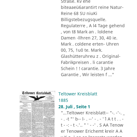
Straße. Kv ehe
biteaaeü6arantirt reine Natur-
Reine 68 SU niuKi
Billigstebezugsquelle.
Regulaterre , A l4 Tage gehend
, von t8 Mark an . loldene
Damen -llhren 27, 30, 40 ie.
Mark . coldene erten- Uhren
00, 75, 1u0 te. Mark.
Glashütteruhreu z . Original-
Fabrikpreisen . li carantie
Schein ! ! carantie. 3 Jahre
Garantie , Wir leisten f ..."
Teltower Kreisblatt
1885
28. Juli , Seite 1
"...Teltower Kreisblatt-- "-. -'-. _
- . -t "' b-- l- . --' - . - '´ l A t t . . -
t - -: - t -.'.. " ' - -' . S AA Tenow
er Tenower Erichemt kreir A A