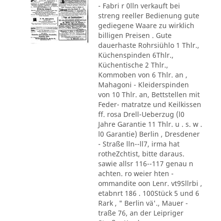
- Fabri r 0lln verkauft bei
streng reeller Bedienung gute
gediegene Waare zu wirklich
billigen Preisen . Gute
dauerhaste Rohrsiühlo 1 Thlr.,
Küchenspinden 6Thlr.,
Küchentische 2 Thlr.,
Kommoben von 6 Thlr. an ,
Mahagoni - Kleiderspinden
von 10 Thlr. an, Bettstellen mit
Feder- matratze und Keilkissen
ff. rosa Drell-Ueberzug (l0
Jahre Garantie 11 Thlr. u . s. w .
l0 Garantie) Berlin , Dresdener
- Straße lln--ll7, irma hat
rotheZchtist, bitte daraus.
sawie allsr 116--117 genau n
achten. ro weier hten -
ommandite oon Lenr. vt9Sllrbi ,
etabnrt 186 . 100Stück 5 und 6
Rark , " Berlin vä'., Mauer -
traße 76, an der Leipriger