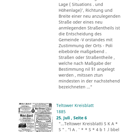
Lage ( Situations . und
Höhenlage)', Richtung und
Breite einer neu anzulegenden
Straße oder eines neu
anmlegenden Straßentheils ist
die Entscheidung des
Gemeinde -V orstandes mit
Zustimmung der Orts - Poli
eibebörde maßgebend .
Straßen oder Straßentheile ,
welche nach Maßgabe der
Bestimmung nil §1 angelegt
werden , mitssen ztun
mindesten in der nachstehend
bezeichneten ..."
Teltower Kreisblatt
1885
25. Juli , Seite 6
"...Teltower Kreisblatti S K A *
S " . "l A . ' * * S * 4 b 1 .l bbel