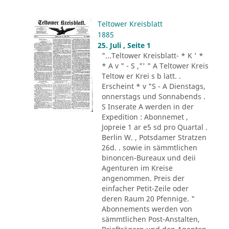
Teltower Kreisblatt
1885
25. Juli , Seite 1
"...Teltower Kreisblatt- * K ' *
* A v " - S ,"' " A Teltower Kreis
Teltow er Krei s b latt. .
Erscheint * v "S - A Dienstags,
onnerstags und Sonnabends .
S Inserate A werden in der
Expedition : Abonnemet ,
Jopreie 1 ar e5 sd pro Quartal .
Berlin W. , Potsdamer Stratzen
26d. . sowie in sämmtlichen
binoncen-Bureaux und deii
Agenturen im Kreise
angenommen. Preis der
einfacher Petit-Zeile oder
deren Raum 20 Pfennige. "
Abonnements werden von
sämmtlichen Post-Anstalten,