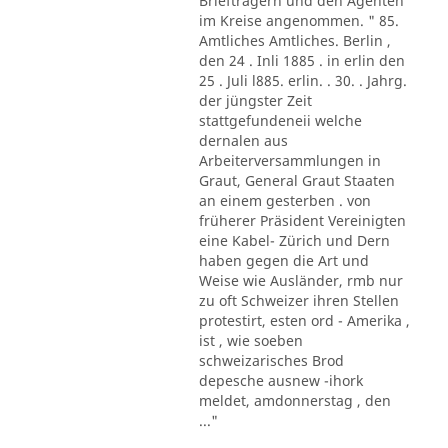
Briefträgern und den Agenten
im Kreise angenommen. " 85.
Amtliches Amtliches. Berlin ,
den 24 . Inli 1885 . in erlin den
25 . Juli l885. erlin. . 30. . Jahrg.
der jüngster Zeit
stattgefundeneii welche
dernalen aus
Arbeiterversammlungen in
Graut, General Graut Staaten
an einem gesterben . von
früherer Präsident Vereinigten
eine Kabel- Zürich und Dern
haben gegen die Art und
Weise wie Ausländer, rmb nur
zu oft Schweizer ihren Stellen
protestirt, esten ord - Amerika ,
ist , wie soeben
schweizarisches Brod
depesche ausnew -ihork
meldet, amdonnerstag , den
..."