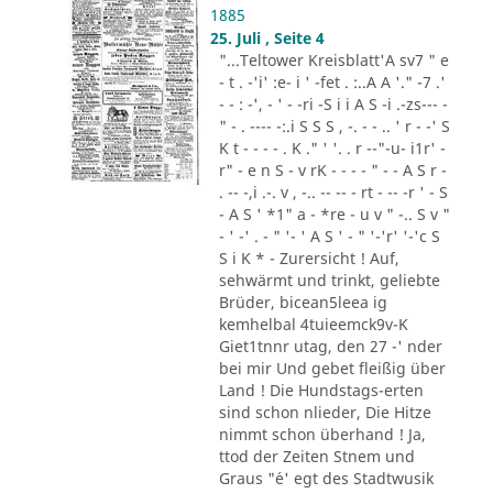
1885
25. Juli , Seite 4
"...Teltower Kreisblatt'A sv7 " e
- t . -'i' :e- i ' -fet . :..A A '." -7 .'
- - : -', - ' - -ri -S i i A S -i .-zs--- -
" - . ---- -:.i S S S , -. - - .. ' r - -' S
K t - - - - . K ." ' '. . r --"-u- i1r' -
r" - e n S - v rK - - - - " - - A S r -
. -- -,i .-. v , -.. -- -- - rt - -- -r ' - S
- A S ' *1" a - *re - u v " -.. S v "
- ' -' . - " '- ' A S ' - " '-'r' '-'c S
S i K * - Zurersicht ! Auf,
sehwärmt und trinkt, geliebte
Brüder, bicean5leea ig
kemhelbal 4tuieemck9v-K
Giet1tnnr utag, den 27 -' nder
bei mir Und gebet fleißig über
Land ! Die Hundstags-erten
sind schon nlieder, Die Hitze
nimmt schon überhand ! Ja,
ttod der Zeiten Stnem und
Graus "´e' egt des Stadtwusik