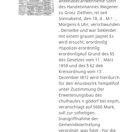
alteknabecarlwenneine Sohn
des Handelsmannes Wegener
zu Grosz Ziethen, ist seit
Sonnabend, den 18. d . M ! . ,
Morgens 6 Uhr, verschwunden
. Derselbe und war bekleidet
mit einem grauen Jaqnet Es
wird ersucht, erordnnllg
rtspolizei-erordnnllg
erordnnllgAuf Grund des §5
des Gesetzes vom 11 . März
1850 und des § 62 dek
Kreisordnung vom 13 .
Dezember t872 wird hierdurch
für den Anusbezirk Tempelhof
unter Zustimmung Der
Erweitenungsbau des
chulhaules n gödorf bei enpih,
veranschlagt auf 5600 Mark,
soll zur sofortigen
Inangriffnahme der
Gemeindevertretung
verordnet, was folgt : Für die