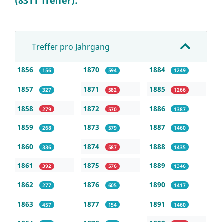
(8311 Treffer):
Treffer pro Jahrgang
1856
1870
1884
156
594
1249
1857
1871
1885
327
582
1266
1858
1872
1886
279
570
1387
1859
1873
1887
268
579
1460
1860
1874
1888
336
587
1435
1861
1875
1889
392
576
1346
1862
1876
1890
277
605
1417
1863
1877
1891
457
154
1460