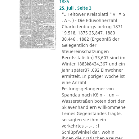
1885
25. Juli , Seite 3
"...Teltower Kreisblatti " v . * S
. A -. ) - Die Eduvohnerzahl
Charlottenburgs betrug 1871
19,518, 1875 25,847, 1880
30,446 , 1882 (Ergebniß der
Gelegentlich der
Steuereinschätzungen
Bernfsstatistih) 33,607 sind im
Winter 1883k8434,367 und ein
Jahr später37 ,092 Einwohner
ermittelt. In poriger Woche ist
eine Anzahl
Festungsgefangener von
Spandau nach Köln - . un --
Wasserstraßen boten dort den
Sklavenhändlern willkommene
l eines Gegenstandes fragte,
so sagten sie ihm ein
verkehrtes .- .- . : l
Schlüpfwinkel dar, wohin
ihnen die drstischen Kreuzer