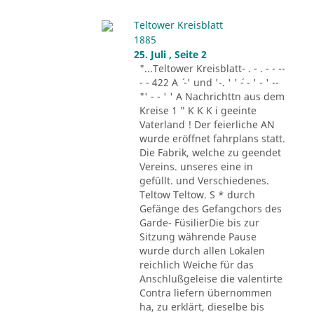
Teltower Kreisblatt
1885
25. Juli , Seite 2
"...Teltower Kreisblatt- . - . - - --
- - 422 A ´ -' und '-. ' ' ´- - ' - ' --
"' - - ' ' A Nachrichttn aus dem
Kreise 1 " K K K i geeinte
Vaterland ! Der feierliche AN
wurde eröffnet fahrplans statt.
Die Fabrik, welche zu geendet
Vereins. unseres eine in
gefüllt. und Verschiedenes.
Teltow Teltow. S * durch
Gefänge des Gefangchors des
Garde- FüsilierDie bis zur
Sitzung währende Pause
wurde durch allen Lokalen
reichlich Weiche für das
Anschlußgeleise die valentirte
Contra liefern übernommen
ha, zu erklärt, dieselbe bis