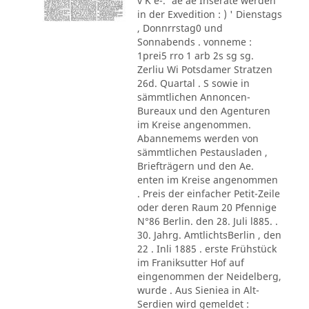
v K e-.' ae ae Inserate werden
in der Exvedition : ) ' Dienstags
, Donnrrstag0 und
Sonnabends . vonneme :
1prei5 rro 1 arb 2s sg sg.
Zerliu Wi Potsdamer Stratzen
26d. Quartal . S sowie in
sämmtlichen Annoncen-
Bureaux und den Agenturen
im Kreise angenommen.
Abannemems werden von
sämmtlichen Pestausladen ,
Briefträgern und den Ae.
enten im Kreise angenommen
. Preis der einfacher Petit-Zeile
oder deren Raum 20 Pfennige
N°86 Berlin. den 28. Juli l885. .
30. Jahrg. AmtlichtsBerlin , den
22 . Inli 1885 . erste Frühstück
im Franiksutter Hof auf
eingenommen der Neidelberg,
wurde . Aus Sieniea in Alt-
Serdien wird gemeldet :