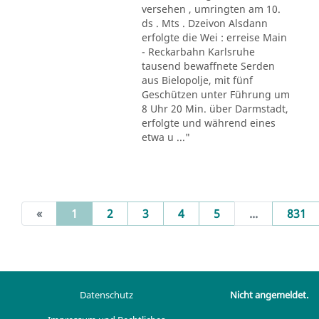
versehen , umringten am 10.
ds . Mts . Dzeivon Alsdann
erfolgte die Wei : erreise Main
- Reckarbahn Karlsruhe
tausend bewaffnete Serden
aus Bielopolje, mit fünf
Geschützen unter Führung um
8 Uhr 20 Min. über Darmstadt,
erfolgte und während eines
etwa u ..."
(current)
«
1
2
3
4
5
...
831
Datenschutz
Nicht angemeldet.