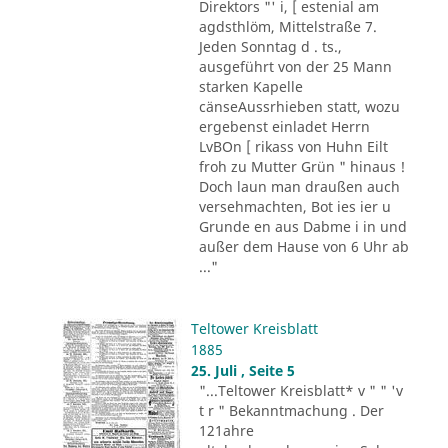
Direktors "' i, [ estenial am
agdsthlöm, Mittelstraße 7.
Jeden Sonntag d . ts.,
ausgeführt von der 25 Mann
starken Kapelle
cänseAussrhieben statt, wozu
ergebenst einladet Herrn
LvBOn [ rikass von Huhn Eilt
froh zu Mutter Grün " hinaus !
Doch laun man draußen auch
versehmachten, Bot ies ier u
Grunde en aus Dabme i in und
außer dem Hause von 6 Uhr ab
..."
Teltower Kreisblatt
1885
25. Juli , Seite 5
"...Teltower Kreisblatt* v " " 'v
t r " Bekanntmachung . Der
121ahre