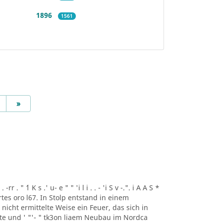
1896
1561
Next
»
r . " ´1 K s .' u- e " " 'i l i . . - 'i S v -.". i A A S *
artes oro l67. In Stolp entstand in einem
icht ermittelte Weise ein Feuer, das sich in
lte und ' "'- " tk3on liaem Neubau im Nordca