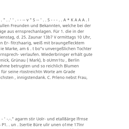
. .' ' . - - -- v " S -- ' . . S - - - . . A * K A A A . l
ung. ullen Freunden und Bekannten, welche bei der
ge aus ernsprechanlagen. Für 1. die in der
enstag, d. 25. Zaunar 13b7 V ormittags 10 Uhr,
en Er- fitrzhaarig, weiß mit braungeflecktem
e Marke, am 6 . t bo"v unvergeßlichen Tochter
rnsprech- verlaufen. Wiederbringer erhält gute
enick, Grünau ( Mark), b oUmn1tu , Berlin
ilnahme betrugten und so reichlich Blumen
für seine rtostreichtn Worte am Grade
chsten , innigstendank. C. Prleno nebst Frau,
 ' ' - ' -.-." agarm stir Uolr- und etall8ärge lfrnse
5 P1. . un . Isertie 8üre ulir unen o1me 17lnr