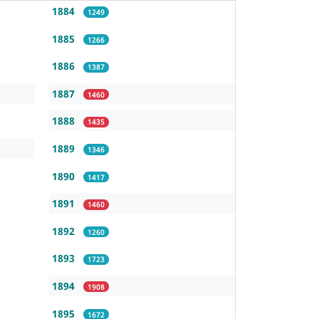
1884
1249
1885
1266
1886
1387
1887
1460
1888
1435
1889
1346
1890
1417
1891
1460
1892
1260
1893
1723
1894
1908
1895
1672