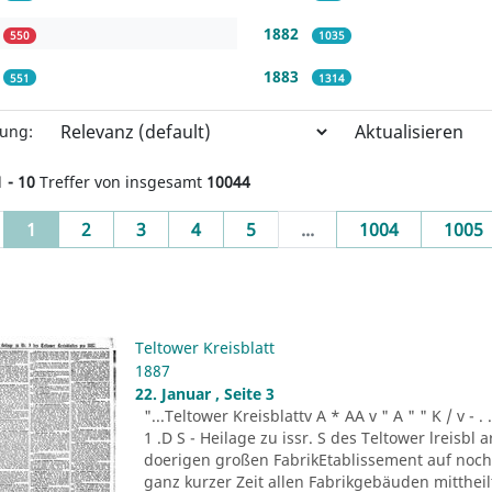
1882
550
1035
1883
551
1314
Aktualisieren
rung:
1 - 10
Treffer von insgesamt
10044
(current)
1
2
3
4
5
...
1004
1005
Teltower Kreisblatt
1887
22. Januar , Seite 3
"...Teltower Kreisblattv A * AA v " A " " K / v - . . . -r
1 .D S - Heilage zu issr. S des Teltower lreisbl 
doerigen großen FabrikEtablissement auf noch n
ganz kurzer Zeit allen Fabrikgebäuden mitthei