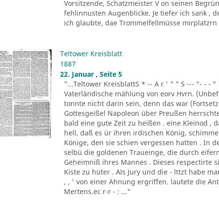
Vorsitzende, Schatzmeister V on seinen Begrün
fehlinnusten Augenblicke. Je tiefer ich sank ,
ich glaubte, dae Trommelfellmüsse mirplatzrn . 
Teltower Kreisblatt
1887
22. Januar , Seite 5
"...Teltower KreisblattS * -- A r ' " " S --- "- - - " '
Vaterländische mählung von eorv Hvrn. (Unbefu
tonnte nicht darin sein, denn das war (Fortsetzu
Gottesgeißel Napoleon über Preußen herrscht
bald eine gute Zeit zu heißen . eine Kleinod ,
hell, daß es ür ihren irdischen König, schim
Könige, den sie schien vergessen hatten . In d
selbü die goldenen Traueinge, die durch eifern
Geheimniß ihres Mannes . Dieses respectirte si
Kiste zu hüter . Als Jury und die - lttzt habe 
, , ' von einer Ahnung ergriffen. lautete die A
Mertens.ec r-r - : ..."