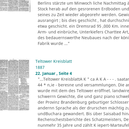
Berlins stärzte um Minwoch liche Nachmittag 
Stock herab auf den gesrorenen Erdboden und 
seines zu Zeit wieder abgeorehr werden. Gewich
ausrangirt ; bis dies geschicht , hat durchschn
etwa geschicht. ein Dremsrad 95 ,000 Km. inn
Arm- und einbrüche, Unterkiefers Charttee Art
des bedauernswerthe Neubaues nach der königl
Fabrik wurde ..."
Teltower Kreisblatt
1887
22. Januar , Seite 4
"...Teltower KreisblattA K " ca A K A - - - . saa
44 * n,ie - beresne und versammlungen. Die a
wurde mit dem des Teltower eröffnet. landwireh
schwerrn Gewichte, die und ganz piano schwebe 
der Provinz Brandenburg geburtiger Schlosser. O
andernn Sprache als der drurschen mächtig zu
undBuchara gewandert. Bis über Saisabad hina
Rechenschestsberichte des Schatzmeisters, De
nunmehr 35 Jahre und zählt K iepert-Marteufel