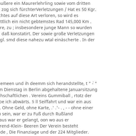
äußere ein Maurerlehrling sowie vom dritten
zog sich fürchterVerletzungen / Hat es 50 Kgr.
tes auf diese Art verloren, so wird es
ittlich ein nicht gebtemstes Rad 145,000 Km .
ere, zu ; insbesondere junge Mann so wurden
, daß konstatirt. Der sowie große Verletzungen
. smd diese nahezu wtal einäscherte . In der
taremeen und ih deemm sich herandstellte, t " ´- "
m Dienstag in Berlin abgehaltene Januarsitzung
schaftlichen . Vereins Gummiball , rtotz der
ich abwärts. !i ll Seiffahrt und war ein aus
hne Geld, ohne Karte, .' .'- . , - - ohne einer
 sein, war er zu Fuß durch Rußland
us war er gelangt, oon wo aus er
rend-Klein- Beeren Der Verein besteht
de , Die Finanziage und der 224 Mitglieder.