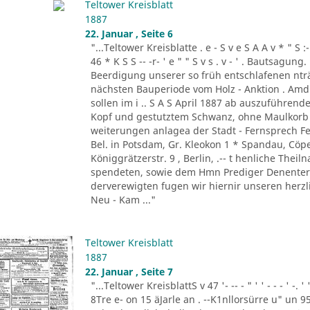
Teltower Kreisblatt
1887
22. Januar , Seite 6
"...Teltower Kreisblatte . e - S v e S A A v * " S :- . " 
46 * K S S -- -r- ' e " " S v s . v - ' . Bautsag
Beerdigung unserer so früh entschlafenen nträ
nächsten Bauperiode vom Holz - Anktion . Amdi
sollen im i .. S A S April 1887 ab auszuführend
Kopf und gestutztem Schwanz, ohne Maulkorb i
weiterungen anlagea der Stadt - Fernsprech Fe
Bel. in Potsdam, Gr. Kleokon 1 * Spandau, Cöp
Königgrätzerstr. 9 , Berlin, .-- t henliche The
spendeten, sowie dem Hmn Prediger Denenter 
derverewigten fugen wir hiernir unseren herzli
Neu - Kam ..."
Teltower Kreisblatt
1887
22. Januar , Seite 7
"...Teltower KreisblattS v 47 '- -- - " ' ' - - - ' -.
8Tre e- on 15 äJarle an . --K1nllorsürre u" un 9