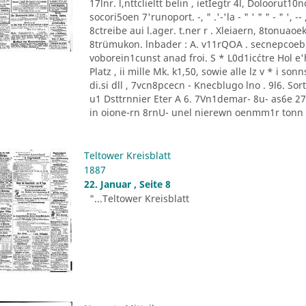
17lnr. l,nttclieltt belin , ietIegtr 4l, Doloorut1
socori5oen 7'runoport. -, " .'-'la - " ' " " - " '
8ctreibe aui l.ager. t.ner r . Xleiaern, 8tonu
8trümukon. lnbader : A. v11rQOA . secnepcoeb
voborein1cunst anad froi. S * L0d1ic´ctre Hol e'he
Platz , ii mille Mk. k1,50, sowie alle lz v * i 
di.si dll , 7vcn8pcecn - Knecblugo lno . 9l6. Sor
u1 Dsttrnnier Eter A 6. 7Vn1demar- 8u- as6e 27 [
in oione-rn 8rnU- unel nierewn oenmm1r tonn P
Teltower Kreisblatt
1887
22. Januar , Seite 8
"...Teltower Kreisblatt