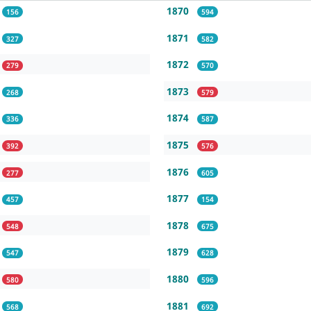
1870
156
594
1871
327
582
1872
279
570
1873
268
579
1874
336
587
1875
392
576
1876
277
605
1877
457
154
1878
548
675
1879
547
628
1880
580
596
1881
568
692