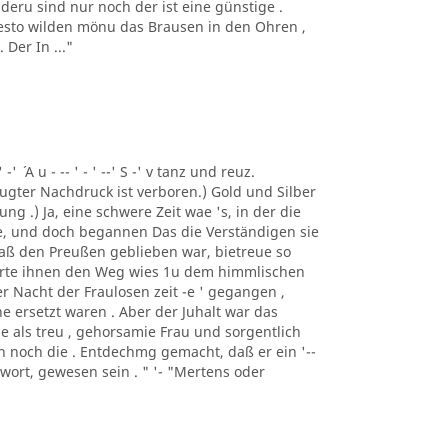
deru sind nur noch der ist eine günstige .
 desto wilden mönu das Brausen in den Ohren ,
Der In ..."
 -' ´ A u - -- ' - ' --' S -' v tanz und reuz.
gter Nachdruck ist verboren.) Gold und Silber
ng .) Ja, eine schwere Zeit wae 's, in der die
e, und doch begannen Das die Verständigen sie
 daß den Preußen geblieben war, bietreue so
merte ihnen den Weg wies 1u dem himmlischen
er Nacht der Fraulosen zeit -e ' gegangen ,
e ersetzt waren . Aber der Juhalt war das
e als treu , gehorsamie Frau und sorgentlich
man noch die . Entdechmg gemacht, daß er ein '--
ntwort, gewesen sein . " '- "Mertens oder