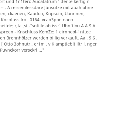
0nort und 1n1tero Auoatatrum ' :ter :e kèrtig n
, -- ,-- . A rersemlessdare Jünsütze mit auah ohne
aoeken, ckaenen, Kaudon, Knpsoin, Uannnen,
 Kncnluss lro . 0164. vcan3pon naoh
itde:ir,ta ,st -Isntiile ab issr' Ubnftlou A A S A
sonnspreen - Knschluss KemZe: 1 eirnneol-1nttee
ten Brennhölzer werden billig verkauft. Aa . 9l6 .
 Otto 3ohnutr , er1m , v K amptieblt iltr l. nger
uvnckorr versckri ..."