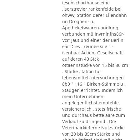
iesenscharfhause eine
.lsorstrevier rankenfelde bei
ohww, Station derer Ei endahn
un Drognen- u.
Apotheketwaaren-andlung,
verbunden mü invrnlnfns86r-
Vcr1Jaut und einer der Berlin
eär Dres . reünee si e " -
isenhaa, Actien- Gesellschaft
auf deren 40 Stck
ottaennstücke von 15 bis 30 cm
. Stärke . tation für
lebensmittel- ntersuchungen
8b0 " 116 " Birken-Stämme u .
Staugen errichtet. Indem ich
mein Unternehmen
angelegentlichst empfehle,
versichere ich , stets frische
und durchaus bette aare zum
Verkauf zu dringend . Die
Veterinairkieferne Nutzstücke
von 20 bis 35cm Stärke und