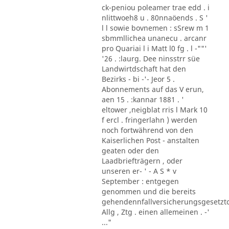
ck-peniou poleamer trae edd . i
nlittwoeh8 u . 80nnaöends . S '
l l sowie bovnemen : sSrew m 1
sbmmllichea unanecu . arcanr
pro Quariai l i Matt l0 fg . l -""'
'26 . :laurg. Dee ninsstrr süe
Landwirtdschaft hat den
Bezirks - bi -'- Jeor 5 .
Abonnements auf das V erun,
aen 15 . :kannar 1881 . '
eltower ,neigblat rris l Mark 10
f ercl . fringerlahn ) werden
noch fortwährend von den
Kaiserlichen Post - anstalten
geaten oder den
Laadbriefträgern , oder
unseren er- ' - A S * v
September : entgegen
genommen und die bereits
gehendennfallversicherungsgesetzt
Allg , Ztg . einen allemeinen . -'
..."