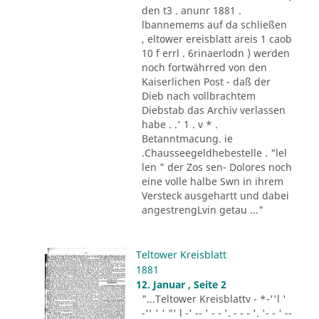
den t3 . anunr 1881 .
lbannemems auf da schließen
, eltower ereisblatt areis 1 caob
10 f errl . 6rinaerlodn ) werden
noch fortwährred von den
Kaiserlichen Post - daß der
Dieb nach vollbrachtem
Diebstab das Archiv verlassen
habe . .' 1 . v * .
Betanntmacung. ie
.Chausseegeldhebestelle . "lel
len " der Zos sen- Dolores noch
eine volle halbe Swn in ihrem
Versteck ausgehartt und dabei
angestrengLvin getau ..."
Teltower Kreisblatt
1881
12. Januar , Seite 2
"...Teltower Kreisblattv - *-''l '
-'' ' ' "' l -' -- ' - - '. - - - '. '- - ' --