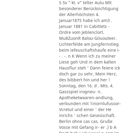
S Sv " kt. v" telter Aulu Mlt
besonderer Berücksichtigung
der Allerhöchsten 4.
Januar1875 habe ich am3 .
Januar 1881 in Cabittets -
Ordre vom Jeblenclort.
Mu8ZuonR 8alou-Giluouteer.
Lichterfelde am Jungfernstieg
beim iefeuschaftshaufe eine i-
- . -. n K Wenn ich zu meiner
Liese geh Und in dem kalten
Hausflur steh ' Dann feiere ick
doch gar zu sehr, Mein Herz,
des bibbert hin und her !
Sonntag, den 16. d . Mts. 4.
Gassspiel irogneu- n.
Apotheketwaaren-andlung,
verbunden mit 1inornlufussor-
Vcretut und einer ' der He
inrichs ' schen Geseüschaft.
Berlin ohne cas cas. Gruße
Vosse mit Gefang ir- er .) b A