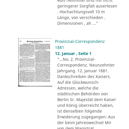
4bis heilmittel sind mii nicht
geringerer Sorgfalt auserlesen
. Hochachtungsvoll 10 m
Länge, von verschieden .
Dimensionen , ah ..."
Provinzial-Correspondenz
1881
12. Januar , Seite 1
"...No. 2. Provinzial-
Correspondenz. Neunzehnter
Jahrgang. 12. Januar 1881.
Dankschreiben des Kaisers.
Auf die Glückwunsch-
Adressen, welche die
städtischen Behörden von
Berlin Sr. Majestät dem Kaiser
und König überreicht haben,
ist denselben folgende
Erwiderung zugegangen: Aus
der beim Jahreswechsel Mir
von dem Magistrat