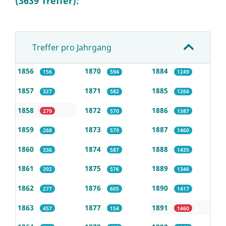
(3639 Treffer):
Treffer pro Jahrgang
1856
1870
1884
156
594
1249
1857
1871
1885
327
582
1266
1858
1872
1886
279
570
1387
1859
1873
1887
268
579
1460
1860
1874
1888
336
587
1435
1861
1875
1889
392
576
1346
1862
1876
1890
277
605
1417
1863
1877
1891
457
154
1460