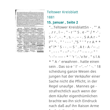
Teltower Kreisblatt
1881
15. Januar , Seite 2
"...Teltower KreisblattSn - . "' A
. .r r , l -- . " - r '" S . e -"' / * -' .
S - -' . - . * , s. - . -- - . S A A r - "
l"" "- . " ' - - - ' ,"S " ' " r r A * *
e" l* ' S - - . -- S ' . A t - A -'-- ..:
" . - - - " - --" - ' - -'´ ' - -- - .- " '
'- -'-- ---- - * ' 'r '.-.'v hr . " s l A
* " A -' erwahren . hatte einen
sein . Das so e ' l' --'. --' ' -. ' 18
scheidung ganze Wesen des
jungen hat der Verkäufer einer
Sache nicht die Pflicht, in der
Regel unaufge . Mannes ge -
strafrechtlich auch wenn der
dem Käufer eigenthümlichen
brachte wo ihn sich Eindruck
nach daß auf ihn Raison Arme