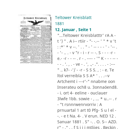
Teltower Kreisblatt
1881
12. Januar , Seite 1
"...Teltower Kreisblatttr' rA A -
t ') " . A i-- rtiir - "- -.-- ' " * v 't
: :*' * v --. ' . . " - ' -- - - - ' - '-- .
- '- .. . - v "r - i - r -- -. S - - - -r -
e.- -r - - -- . r - . ---- - '" K - - - -- -
- - . '. , . - ve - . ', .,- .". . . . - :---
" .. k7- -'/ - -r - S S S. , : - e. Te
ltol verreibla S S A* ' . . .--v
Artchemt i ---r'-" nnabme oon
Inserateu och8 u. 3onnaöend8.
- i. ort 4- eeline - ouclauer
3lwfe 1bb. sowie - , ... * u..-- . r
- "t rsnnrwenrvorriv : A
prnuartal 1 art t0 Pfg- S u l el -
-. - e t Na. 4- . V erun. NED 12 .
5anuar 1881 . S" -. . O. S-- AZD.
r" - ." . . f S i i i mtliies . Beckin ,