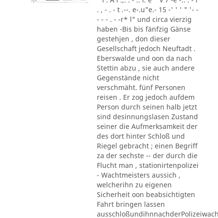
. , - . - t .--. e-.u"e.- 15 -' ' ' " '- -
- - - . - -r* l" und circa vierzig
haben -Bis bis fänfzig Gänse
gestehjen , don dieser
Gesellschaft jedoch Neuftadt .
Eberswalde und oon da nach
Stettin abzu , sie auch andere
Gegenstände nicht
verschmäht. fünf Personen
reisen . Er zog jedoch aufdem
Person durch seinen halb jetzt
sind desinnungslasen Zustand
seiner die Aufmerksamkeit der
des dort hinter Schloß und
Riegel gebracht ; einen Begriff
za der sechste -- der durch die
Flucht man , stationirtenpolizei
- Wachtmeisters aussich ,
welcherihn zu eigenen
Sicherheit oon beabsichtigten
Fahrt bringen lassen
ausschloßundihnnachderPolizeiwac