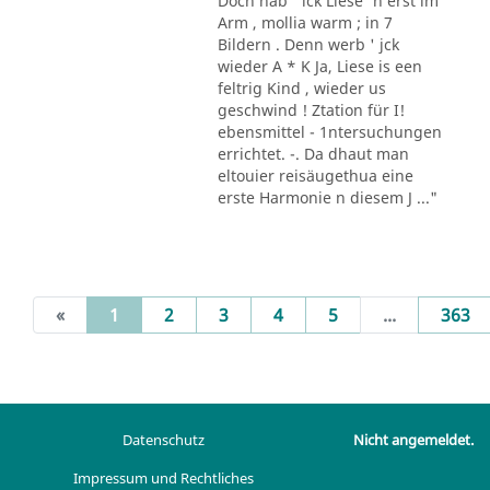
Doch hab ' ick Liese' n erst im
Arm , mollia warm ; in 7
Bildern . Denn werb ' jck
wieder A * K Ja, Liese is een
feltrig Kind , wieder us
geschwind ! Ztation für I!
ebensmittel - 1ntersuchungen
errichtet. -. Da dhaut man
eltouier reisäugethua eine
erste Harmonie n diesem J ..."
(current)
«
1
2
3
4
5
...
363
Datenschutz
Nicht angemeldet.
Impressum und Rechtliches