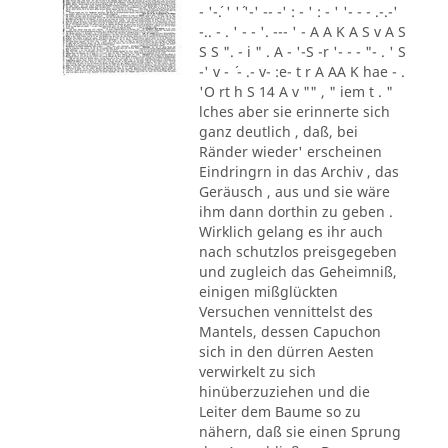
- '-´. ' '´ '-' -- -' : - ' : - ' '- - - .-.-'
-.. - . ' - - '. --- ' - A A K A S v A S
S S ". - i " . A - '-S -r '- - - "- . ' S
-' v - ´ - .- v- :e- t r A AA K hae - .
'O rt h S 14 A v "" , " iem t . "
lches aber sie erinnerte sich
ganz deutlich , daß, bei
Ränder wieder' erscheinen
Eindringrn in das Archiv , das
Geräusch , aus und sie wäre
ihm dann dorthin zu geben .
Wirklich gelang es ihr auch
nach schutzlos preisgegeben
und zugleich das Geheimniß,
einigen mißglückten
Versuchen vennittelst des
Mantels, dessen Capuchon
sich in den dürren Aesten
verwirkelt zu sich
hinüberzuziehen und die
Leiter dem Baume so zu
nähern, daß sie einen Sprung