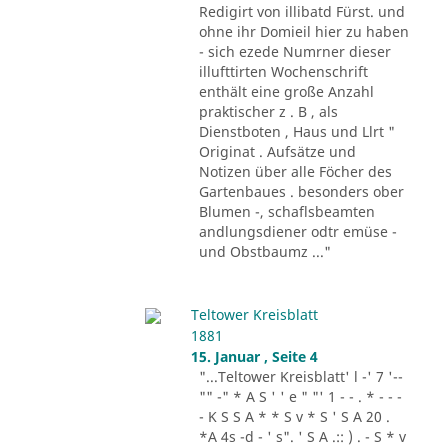
Redigirt von illibatd Fürst. und
ohne ihr Domieil hier zu haben
- sich ezede Numrner dieser
illufttirten Wochenschrift
enthält eine große Anzahl
praktischer z . B , als
Dienstboten , Haus und Llrt "
Originat . Aufsätze und
Notizen über alle Föcher des
Gartenbaues . besonders ober
Blumen -, schaflsbeamten
andlungsdiener odtr emüse -
und Obstbaumz ..."
Teltower Kreisblatt
1881
15. Januar , Seite 4
"...Teltower Kreisblatt' l -' 7 '--
"" -" * A S ' ' e " "' 1 - - . * - - -
- K S S A * * S v * S ' S A 20 .
*A 4s -d - ' s". ' S A .:: ) . - S * v