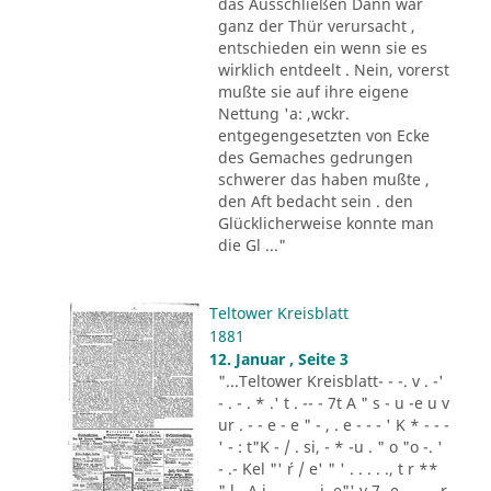
das Ausschließen Dann war
ganz der Thür verursacht ,
entschieden ein wenn sie es
wirklich entdeelt . Nein, vorerst
mußte sie auf ihre eigene
Nettung 'a: ,wckr.
entgegengesetzten von Ecke
des Gemaches gedrungen
schwerer das haben mußte ,
den Aft bedacht sein . den
Glücklicherweise konnte man
die Gl ..."
Teltower Kreisblatt
1881
12. Januar , Seite 3
"...Teltower Kreisblatt- - -. v . -'
- . - . * .' t . -- - 7t A " s - u -e u v
ur . - - e - e " - , . e - - - ' K * - - -
' - : t"K - / . si, - * -u . " o "o -. '
- .- Kel "' ´r / e' " ' . . . . ., t r **
" l . A i .,. . - .. i. e"' v 7 -e -.. . - r