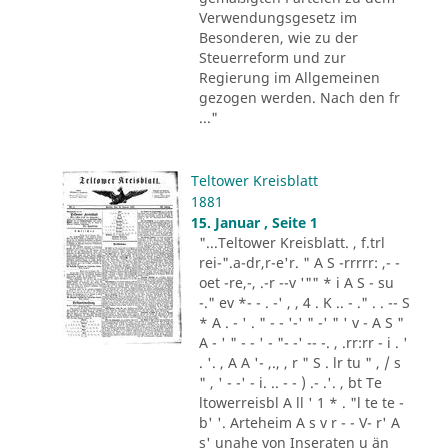
Verwendungsgesetz im
Besonderen, wie zu der
Steuerreform und zur
Regierung im Allgemeinen
gezogen werden. Nach den fr
..."
Teltower Kreisblatt
1881
15. Januar , Seite 1
"...Teltower Kreisblatt. , f.trl
rei-".a-dr,r-e'r. " A S -rrrrr: ,- -
oet -re,-, .-r --v '"" * i A S - su
-." ev *- - . -' , , 4 . K .. - ." . . -- S
* A . - ' . " - - '-' " -' " ' v - A S "
A - ' " - - ' - "- -' -- -. , .rr:rr - i . '
. '. , A A '- ,., , r " S . lr tu " , / s
" , ' - -' - i. .. - - ) .- .'. , bt Te
ltowerreisbl A ll ' 1 * . "l te te -
b' '. Arteheim A s v r - - V- r' A
s' unahe von Inseraten u än