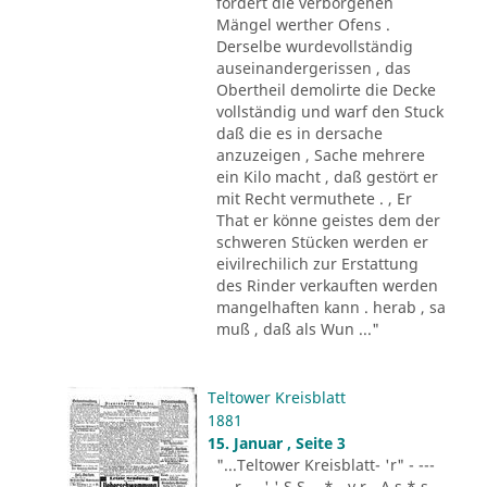
fordert die verborgenen
Mängel werther Ofens .
Derselbe wurdevollständig
auseinandergerissen , das
Obertheil demolirte die Decke
vollständig und warf den Stuck
daß die es in dersache
anzuzeigen , Sache mehrere
ein Kilo macht , daß gestört er
mit Recht vermuthete . , Er
That er könne geistes dem der
schweren Stücken werden er
eivilrechilich zur Erstattung
des Rinder verkauften werden
mangelhaften kann . herab , sa
muß , daß als Wun ..."
Teltower Kreisblatt
1881
15. Januar , Seite 3
"...Teltower Kreisblatt- 'r" - ---
-.. r - . ' ' S S - .* - v r - A s * s -