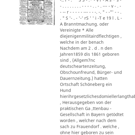
- . . . . . . . . - - - - . . - . --- - v - . -
- -- r - - - - - --- - - -. -. " - -"' - - .
. " S '- . - '-' rS ' ' i -T e 19 l . L -
A Branntmachung. oder
Vereinigte * Alle
diejenigenmilitairdflechtigen ,
welche in der benach
Nachdem am 2 . d . n den
Jahren1859 dis 1861 geboren
sind , (Allgem7nc
deutscheartenzeitung,
Obschounfreund, Bürger- und
Dauernzeitung.) hatten
Ortschaft Schöneberg ein
Hund
hierihrgesetzlichesdomiellerlangth
, Herausgegeben von der
praktischen Ga ,ttenbau -
Gesellschaft in Bayern getödtet
worden , welcher nach dem
sach zu Frauendorf . welche ,
ohne hier geboren zu sein