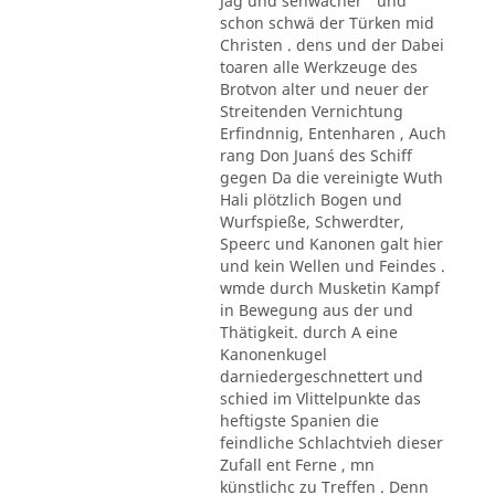
Jag und sehwächer ' und
schon schwä der Türken mid
Christen . dens und der Dabei
toaren alle Werkzeuge des
Brotvon alter und neuer der
Streitenden Vernichtung
Erfindnnig, Entenharen , Auch
rang Don Juan´s des Schiff
gegen Da die vereinigte Wuth
Hali plötzlich Bogen und
Wurfspieße, Schwerdter,
Speerc und Kanonen galt hier
und kein Wellen und Feindes .
wmde durch Musketin Kampf
in Bewegung aus der und
Thätigkeit. durch A eine
Kanonenkugel
darniedergeschnettert und
schied im Vlittelpunkte das
heftigste Spanien die
feindliche Schlachtvieh dieser
Zufall ent Ferne , mn
künstlichc zu Treffen . Denn