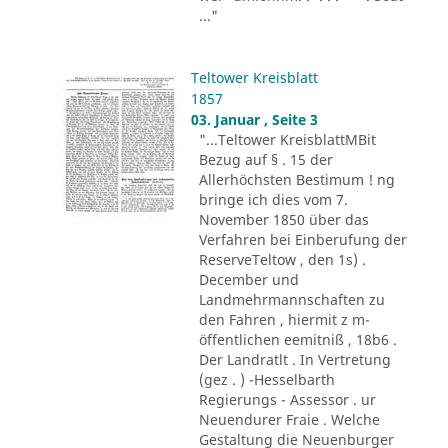
..."
Teltower Kreisblatt
1857
03. Januar , Seite 3
"...Teltower KreisblattMBit
Bezug auf § . 15 der
Allerhöchsten Bestimum ! ng
bringe ich dies vom 7.
November 1850 über das
Verfahren bei Einberufung der
ReserveTeltow , den 1s) .
December und
Landmehrmannschaften zu
den Fahren , hiermit z m-
öffentlichen eemitniß , 18b6 .
Der Landratlt . In Vertretung
(gez . ) -Hesselbarth
Regierungs - Assessor . ur
Neuendurer Fraie . Welche
Gestaltung die Neuenburger