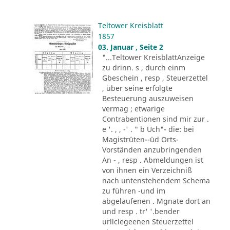
Teltower Kreisblatt
1857
03. Januar , Seite 2
"...Teltower KreisblattAnzeige
zu drinn. s , durch einm
Gbeschein , resp , Steuerzettel
, über seine erfolgte
Besteuerung auszuweisen
vermag ; etwarige
Contrabentionen sind mir zur .
e '. , , -' . " b Uch"- die: bei
Magistrüten--üd Orts-
Vorständen anzubringenden
An - , resp . Abmeldungen ist
von ihnen ein Verzeichniß
nach untenstehendem Schema
zu führen -und im
abgelaufenen . Mgnate dort an
und resp . tr' '.bender
urllclegeenen Steuerzettel