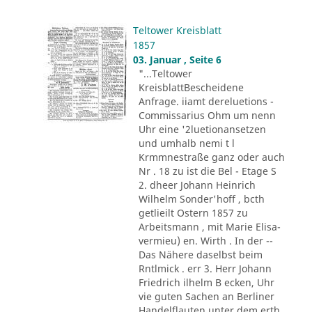
Teltower Kreisblatt
1857
03. Januar , Seite 6
"...Teltower
KreisblattBescheidene
Anfrage. iiamt dereluetions -
Commissarius Ohm um nenn
Uhr eine '2luetionansetzen
und umhalb nemi t l
Krmmnestraße ganz oder auch
Nr . 18 zu ist die Bel - Etage S
2. dheer Johann Heinrich
Wilhelm Sonder'hoff , bcth
getlieilt Ostern 1857 zu
Arbeitsmann , mit Marie Elisa-
vermieu) en. Wirth . In der --
Das Nähere daselbst beim
Rntlmick . err 3. Herr Johann
Friedrich ilhelm B ecken, Uhr
vie guten Sachen an Berliner
Handelflauten unter dem erth