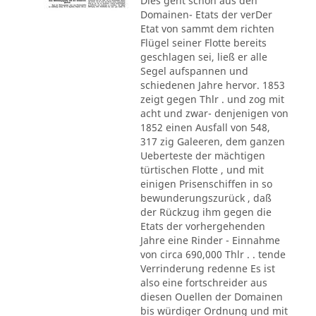
Dies geht schon aus den
Domainen- Etats der verDer
Etat von sammt dem richten
Flügel seiner Flotte bereits
geschlagen sei, ließ er alle
Segel aufspannen und
schiedenen Jahre hervor. 1853
zeigt gegen Thlr . und zog mit
acht und zwar- denjenigen von
1852 einen Ausfall von 548,
317 zig Galeeren, dem ganzen
Ueberteste der mächtigen
türtischen Flotte , und mit
einigen Prisenschiffen in so
bewunderungszurück , daß
der Rückzug ihm gegen die
Etats der vorhergehenden
Jahre eine Rinder - Einnahme
von circa 690,000 Thlr . . tende
Verrinderung redenne Es ist
also eine fortschreider aus
diesen Ouellen der Domainen
bis würdiger Ordnung und mit