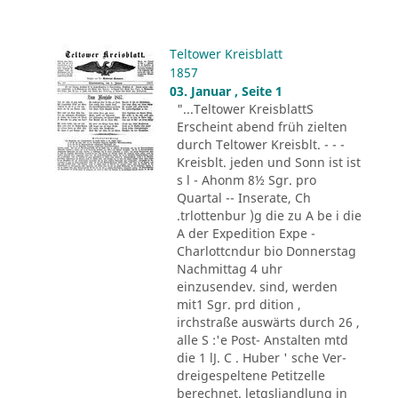
Teltower Kreisblatt
1857
03. Januar , Seite 1
"...Teltower KreisblattS
Erscheint abend früh zielten
durch Teltower Kreisblt. - - -
Kreisblt. jeden und Sonn ist ist
s l - Ahonm 8½ Sgr. pro
Quartal -- Inserate, Ch
.trlottenbur )g die zu A be i die
A der Expedition Expe -
Charlottcndur bio Donnerstag
Nachmittag 4 uhr
einzusendev. sind, werden
mit1 Sgr. prd dition ,
irchstraße auswärts durch 26 ,
alle S :'e Post- Anstalten mtd
die 1 lJ. C . Huber ' sche Ver-
dreigespeltene Petitzelle
berechnet. letgsliandlung in