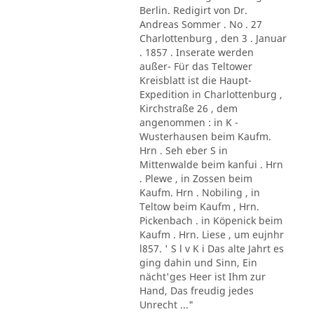
Berlin. Redigirt von Dr.
Andreas Sommer . No . 27
Charlottenburg , den 3 . Januar
. 1857 . Inserate werden
außer- Für das Teltower
Kreisblatt ist die Haupt-
Expedition in Charlottenburg ,
Kirchstraße 26 , dem
angenommen : in K -
Wusterhausen beim Kaufm.
Hrn . Seh eber S in
Mittenwalde beim kanfui . Hrn
. Plewe , in Zossen beim
Kaufm. Hrn . Nobiling , in
Teltow beim Kaufm , Hrn.
Pickenbach . in Köpenick beim
Kaufm . Hrn. Liese , um eujnhr
l857. ' S l v K i Das alte Jahrt es
ging dahin und Sinn, Ein
nächt'ges Heer ist Ihm zur
Hand, Das freudig jedes
Unrecht ..."