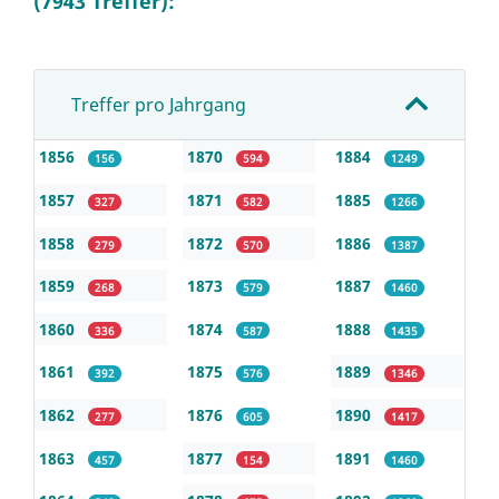
(7943 Treffer):
Treffer pro Jahrgang
1856
1870
1884
156
594
1249
1857
1871
1885
327
582
1266
1858
1872
1886
279
570
1387
1859
1873
1887
268
579
1460
1860
1874
1888
336
587
1435
1861
1875
1889
392
576
1346
1862
1876
1890
277
605
1417
1863
1877
1891
457
154
1460