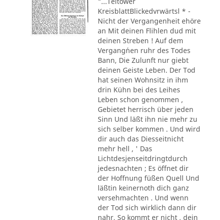
"...Teltower
KreisblattBlickedvrwärtsl * -
Nicht der Vergangenheit ehöre
an Mit deinen Flihlen dud mit
deinen Streben ! Auf dem
Vergang´nen ruhr des Todes
Bann, Die Zulunft nur giebt
deinen Geiste Leben. Der Tod
hat seinen Wohnsitz in ihm
drin Kühn bei des Leihes
Leben schon genommen ,
Gebietet herrisch über jeden
Sinn Und läßt ihn nie mehr zu
sich selber kommen . Und wird
dir auch das Diesseitnicht
mehr hell , ' Das
Lichtdesjenseitdringtdurch
jedesnachten ; Es öffnet dir
der Hoffnung füßen Quell Und
läßtin keinernoth dich ganz
versehmachten . Und wenn
der Tod sich wirklich dann dir
nahr, So kommt er nicht , dein