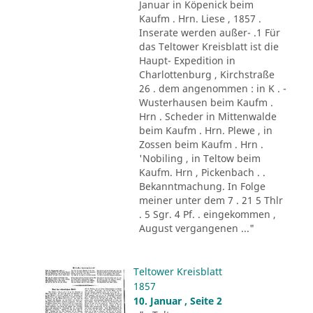
Januar in Köpenick beim
Kaufm . Hrn. Liese , 1857 .
Inserate werden außer- .1 Für
das Teltower Kreisblatt ist die
Haupt- Expedition in
Charlottenburg , Kirchstraße
26 . dem angenommen : in K . -
Wusterhausen beim Kaufm .
Hrn . Scheder in Mittenwalde
beim Kaufm . Hrn. Plewe , in
Zossen beim Kaufm . Hrn .
'Nobiling , in Teltow beim
Kaufm. Hrn , Pickenbach . .
Bekanntmachung. In Folge
meiner unter dem 7 . 21 5 Thlr
. 5 Sgr. 4 Pf. . eingekommen ,
August vergangenen ..."
Teltower Kreisblatt
1857
10. Januar , Seite 2