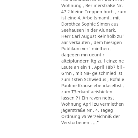
Wohnung , Berlinerstraße Nr,
47 2 kleine Treppen hoch , zum
ist eine 4. Arbeitsmamt , mit
Dorothea Sophie Simon aus
Seehausen in der Alunark.
Herr Carl August Reinholb zu '
aar verkaufen , dem hiesigen
Publikum ver" miethen .
dagegen mn ueuntlr
alteiplundern ltg zu l einzelne
Leute an ein 1 . April 18b7 bil -
Grnn , mit Na- gelschmied ist
zum 1sten Schwiedus , Rofalie
Pauline Krause ebendaselbst .
zum T3erkanf aeisbieten
lassen ? i Ein raven nebst
Wohnung April zu vermiethen
Jägerstraße Nr . 4. Tageg
Ordnung vS Verzeichniß der
Verstorbenen . ..."