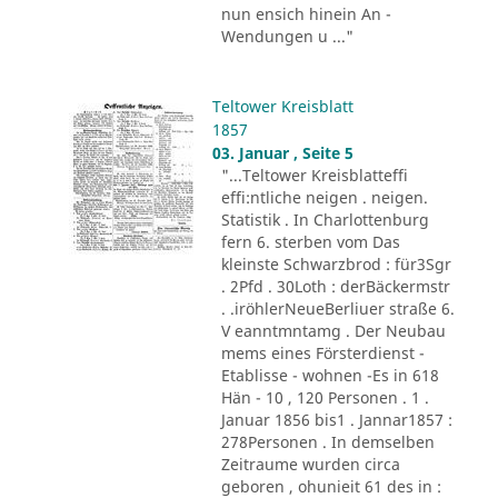
nun ensich hinein An -
Wendungen u ..."
Teltower Kreisblatt
1857
03. Januar , Seite 5
"...Teltower Kreisblatteffi
effi:ntliche neigen . neigen.
Statistik . In Charlottenburg
fern 6. sterben vom Das
kleinste Schwarzbrod : für3Sgr
. 2Pfd . 30Loth : derBäckermstr
. .iröhlerNeueBerliuer straße 6.
V eanntmntamg . Der Neubau
mems eines Försterdienst -
Etablisse - wohnen -Es in 618
Hän - 10 , 120 Personen . 1 .
Januar 1856 bis1 . Jannar1857 :
278Personen . In demselben
Zeitraume wurden circa
geboren , ohunieit 61 des in :