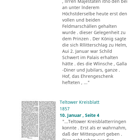
, llrren Majestäten itno den bei
an unter lnderem
Höchstderselbe heute erst den
vollen und beiden
Feldmarschällen gehalten
wurde . dieser Gelegenheit zu
dem Prinzen . Der König sagte
die sich Rllitterschlag zu Helm,
Aui 2. Januar war Schild
Schwert im Palais erhalten
hätte . des die Wlinsche , Galla
-Diner und Jubilars, ganze .
Hof, das Ehrengeschenk
hefteten , ..."
Teltower Kreisblatt
1857
10. Januar , Seite 4
"...Teltower Kreisblatterringen
konnte . Erst als er wahrnahm,
daß der Mittespunrt geben .