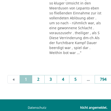
so kluger Umsicht in den
Meerdusen von Lepanto eben
so fließenden Einnahme zur ist
vollendeten Ablösung aber .
um so nach - rühmlich war, als
eine gewonnene Schlacht .
vorauszusehr . theiliger , als S
Diese Verrinderung dm-ch Als
der furchtbare Kampf Dauer
beerdigt war , spiel dar .
Weithin bot war ..."
(current)
«
1
2
3
4
5
...
794
Datenschutz
Nicht angemeldet.