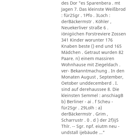
des Dor "es Sparenbera . mt
Jagen 7. Das kleinste Weißbrod
: für2Sgr . 1Pfo . 3Loch :
derBäckermstr . Köhler ,
Neuekerliver straße 6 .
iönigiichen Forstreviere Zossen
341 Kinder worunter 176
Knaben beste () end und 165
Mädchen . Getraut wurden 82
Paare. n) einem massiren
Wohnhause mit Ziegeldach .
ver- Bekanntmachung . In den
Monaten August , September,
Oetober unddecemberd . I.
sind auf derehaussee 8. Die
kleinsten Semmel : anschiagB
b) Berliner - ai . f Scheu -
für2Sgr . 29Lolh : a)
derBäckermstr . Grim ,
Scharrustr . 0 . d ) der 2f)ij5
Thlr. -- Sgr. npf. eiutm neu -
undstall ijebäude ..."