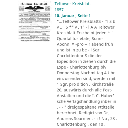
Teltower Kreisblatt
1857
10. Januar , Seite 1
"...Teltower KreisblattS - '1 S b
v .. i S *" v , 1" - i A A Teltower
Kreisblatt Erscheint jeden * '
Quartal tus etate, Sonn-
Abonn. * -pro -- r abend früh
und ist in zu be - l Sgr.
Chcrlottenbnr S die der
Expedition in ziehen durch die
Expe - Charlottenburg biv
Donnerstag Nachmittag 4 Uhr
einzusenden sind, werden mit
1 Sgr. pro dition , Kirchstraße
26, auswärts durch alle Post-
Anstalten und die I. C. Huber'
sche Verlagshandlung inberlin
. - - " dreigespaltene Pttitzelle
berechnet. Redigirt von Dr.
Andreas Sourmer . - i ! No , 28 .
Charlottenburg , den 10 .