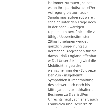
ist immer zutrauen , selbst
wenn ihre patriotische Lei7er
Aufregung bis zum aus -
Sanatismus aufgeregt wäre .
scheint unter den Frage noch
in der näch - wärtigen
Diplomaten Beruf nicht die v.
öthige Uebereinstim- sten
Zttkunft nehmen werde ,
gänzlich unge- nung zu
herrschen. Abgesehen für die
davon , daß England offenbar
wtß . i Unser S König wird die
Mobilisirt : ngsordre
wahrscheinmn der- Scluveize
Der Vun - insgeheimt
Sympathien luirechthaltung
des SchwerS lich noch bis
Mitte Januar zur-ückhalten ,
Besinnen zu S zerisclPen
Unrechts hegt , schiener. auch
Frankreich und Oesierreich