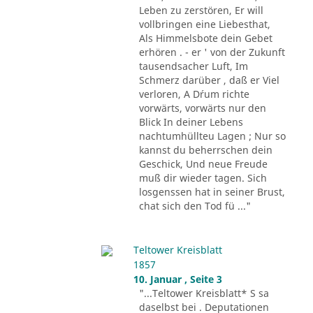
Leben zu zerstören, Er will
vollbringen eine Liebesthat,
Als Himmelsbote dein Gebet
erhören . - er ' von der Zukunft
tausendsacher Luft, Im
Schmerz darüber , daß er Viel
verloren, A D´rum richte
vorwärts, vorwärts nur den
Blick In deiner Lebens
nachtumhüllteu Lagen ; Nur so
kannst du beherrschen dein
Geschick, Und neue Freude
muß dir wieder tagen. Sich
losgenssen hat in seiner Brust,
chat sich den Tod fü ..."
Teltower Kreisblatt
1857
10. Januar , Seite 3
"...Teltower Kreisblatt* S sa
daselbst bei . Deputationen