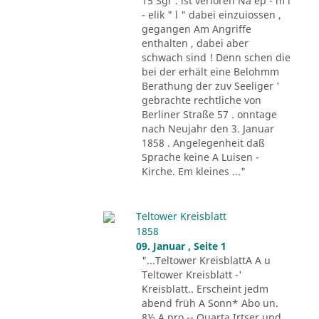
15 Sgr . ist verloren Na ep - m i
- elik " l " dabei einzuiossen ,
gegangen Am Angriffe
enthalten , dabei aber
schwach sind ! Denn schen die
bei der erhält eine Belohmm
Berathung der zuv Seeliger '
gebrachte rechtliche von
Berliner Straße 57 . onntage
nach Neujahr den 3. Januar
1858 . Angelegenheit daß
Sprache keine A Luisen -
Kirche. Em kleines ..."
Teltower Kreisblatt
1858
09. Januar , Seite 1
"...Teltower KreisblattA A u
Teltower Kreisblatt -'
Kreisblatt.. Erscheint jedm
abend früh A Sonn* Abo un.
8½ A pro -- Quarta Irtser und