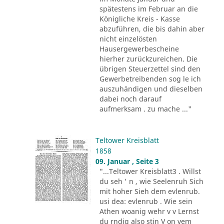
spätestens im Februar an die
Königliche Kreis - Kasse
abzuführen, die bis dahin aber
nicht einzelösten
Hausergewerbescheine
hierher zurückzureichen. Die
übrigen Steuerzettel sind den
Gewerbetreibenden sog le ich
auszuhändigen und dieselben
dabei noch darauf
aufmerksam . zu mache ..."
Teltower Kreisblatt
1858
09. Januar , Seite 3
"...Teltower Kreisblatt3 . Willst
du seh ' n , wie Seelenruh Sich
mit hoher Sieh dem evlenrub.
usi dea: evlenrub . Wie sein
Athen woanig wehr v v Lernst
du rndig also stin V on vem