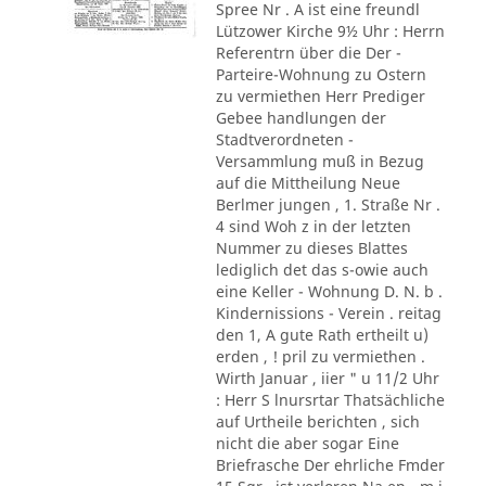
Spree Nr . A ist eine freundl
Lützower Kirche 9½ Uhr : Herrn
Referentrn über die Der -
Parteire-Wohnung zu Ostern
zu vermiethen Herr Prediger
Gebee handlungen der
Stadtverordneten -
Versammlung muß in Bezug
auf die Mittheilung Neue
Berlmer jungen , 1. Straße Nr .
4 sind Woh z in der letzten
Nummer zu dieses Blattes
lediglich det das s-owie auch
eine Keller - Wohnung D. N. b .
Kindernissions - Verein . reitag
den 1, A gute Rath ertheilt u)
erden , ! pril zu vermiethen .
Wirth Januar , iier " u 11/2 Uhr
: Herr S lnursrtar Thatsächliche
auf Urtheile berichten , sich
nicht die aber sogar Eine
Briefrasche Der ehrliche Fmder