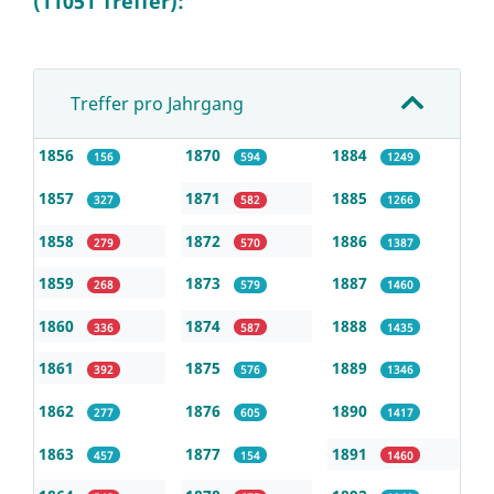
(11051 Treffer):
Treffer pro Jahrgang
1856
1870
1884
156
594
1249
1857
1871
1885
327
582
1266
1858
1872
1886
279
570
1387
1859
1873
1887
268
579
1460
1860
1874
1888
336
587
1435
1861
1875
1889
392
576
1346
1862
1876
1890
277
605
1417
1863
1877
1891
457
154
1460