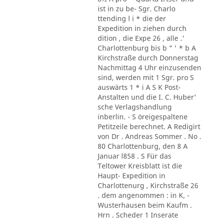
ist in zu be- Sgr. Charlo
ttending l i * die der
Expedition in ziehen durch
dition , die Expe 26 , alle .'
Charlottenburg bis b " ' * b A
Kirchstraße durch Donnerstag
Nachmittag 4 Uhr einzusenden
sind, werden mit 1 Sgr. pro S
auswärts 1 * i A S K Post-
Anstalten und die I. C. Huber'
sche Verlagshandlung
inberlin. - S öreigespaltene
Petitzeile berechnet. A Redigirt
von Dr . Andreas Sommer . No .
80 Charlottenburg, den 8 A
Januar l858 . S Für das
Teltower Kreisblatt ist die
Haupt- Expedition in
Charlottenurg , Kirchstraße 26
. dem angenommen : in K, -
Wusterhausen beim Kaufm .
Hrn . Scheder 1 Inserate