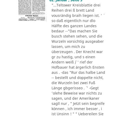
"...Teltower Kreisblattie drei
Reihen drei ß brett Land
vousrändig braih liegen ist. ' ´
so daß eigentlich nur dlo
Hälfte des ganzen Landes
bedaur --"Das machen Sie
busch stehen sehen, und die
Wurzeln vorsichtig ausgeaber
lassen, um mich zu
überzeugen . Der Knecht war
gr zu hastig, und s einen
Andern weiß / ' rief der
Hofbauer hat ärgerlich Ensten
aus . -das "Rur das halbe Land
-- bestellt und doppelte nicht,
die Wurzeln bei zwei Fuß
Länge gbgerisseo . ´ ' -Gegt
'olehe Beweise war nichts zu
sagen, und der Amerikaner
sagll nur , " Jetzt sein begreife
können , ich immer besser , i
ist Unsinn ! " " Uebereilen Sie