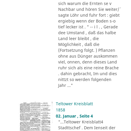
sich warum die Ernten se v
Nachbar und hören Sie weiter/´
sagte Löhr und fuhr fort : giebt
ergiebig wenn der Boden s-o
tief lecker ist . " -- i l . , Gerade
dee Umstand , daß das halbe
Land leer bleibt , die
Möglichkeit , daß die
(Fortsetzung folgt. ) Pflanzen
ohne aus Dünger auskommen
viel, onnen, denn dieses Land
ruhr sich als eine reine Brache
. dahin gebracht, Im und dies
nittzt so werden folgenden
Jahr ..."
Teltower Kreisblatt
1858
02. Januar , Seite 4
"...Teltower Kreisblatt4
Stadttschef . Dem Ienseit der