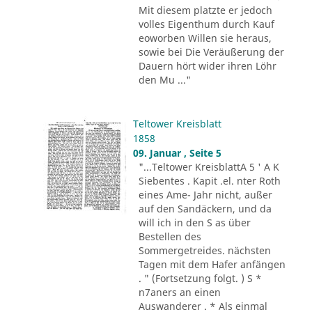
Mit diesem platzte er jedoch
volles Eigenthum durch Kauf
eoworben Willen sie heraus,
sowie bei Die Veräußerung der
Dauern hört wider ihren Löhr
den Mu ..."
Teltower Kreisblatt
1858
09. Januar , Seite 5
"...Teltower KreisblattA 5 ' A K
Siebentes . Kapit .el. nter Roth
eines Ame- Jahr nicht, außer
auf den Sandäckern, und da
will ich in den S as über
Bestellen des
Sommergetreides. nächsten
Tagen mit dem Hafer anfängen
. " (Fortsetzung folgt. ) S *
n7aners an einen
Auswanderer . * Als einmal