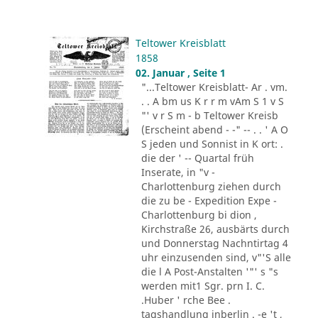
Teltower Kreisblatt
1858
02. Januar , Seite 1
"...Teltower Kreisblatt- Ar . vm.
. . A bm us K r r m vAm S 1 v S
"' v r S m - b Teltower Kreisb
(Erscheint abend - -" -- . . ' A O
S jeden und Sonnist in K ort: .
die der ' -- Quartal früh
Inserate, in "v -
Charlottenburg ziehen durch
die zu be - Expedition Expe -
Charlottenburg bi dion ,
Kirchstraße 26, ausbärts durch
und Donnerstag Nachntirtag 4
uhr einzusenden sind, v"'S alle
die l A Post-Anstalten '"' s "s
werden mit1 Sgr. prn I. C.
.Huber ' rche Bee .
tagshandlung inberlin . -e 't ,