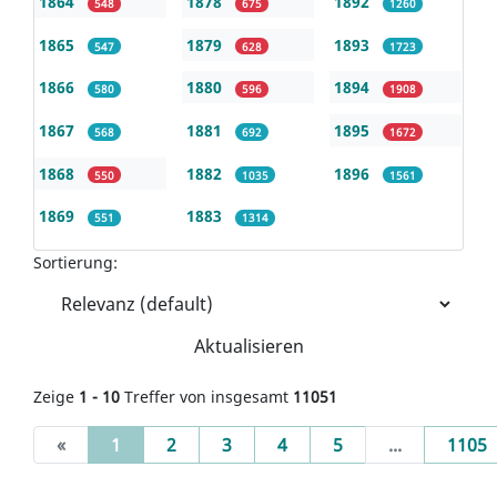
1864
1878
1892
548
675
1260
1865
1879
1893
547
628
1723
1866
1880
1894
580
596
1908
1867
1881
1895
568
692
1672
1868
1882
1896
550
1035
1561
1869
1883
551
1314
Sortierung:
Aktualisieren
Zeige
1 - 10
Treffer von insgesamt
11051
(current)
«
1
2
3
4
5
...
1105