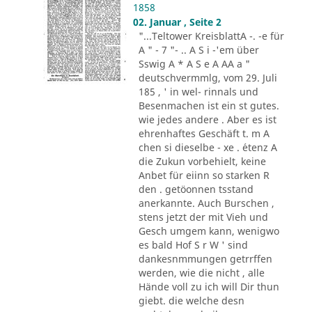
1858
02. Januar , Seite 2
"...Teltower KreisblattA -. -e für
A " - 7 "- .. A S i -'em über
Sswig A * A S e A AA a "
deutschvermmlg, vom 29. Juli
185 , ' in wel- rinnals und
Besenmachen ist ein st gutes.
wie jedes andere . Aber es ist
ehrenhaftes Geschäft t. m A
chen si dieselbe - xe . ´etenz A
die Zukun vorbehielt, keine
Anbet für eiinn so starken R
den . getöonnen tsstand
anerkannte. Auch Burschen ,
stens jetzt der mit Vieh und
Gesch umgem kann, wenigwo
es bald Hof S r W ' sind
dankesnmmungen getrrffen
werden, wie die nicht , alle
Hände voll zu ich will Dir thun
giebt. die welche desn