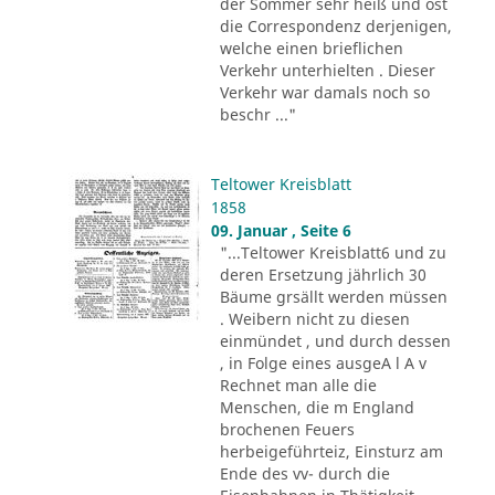
der Sommer sehr heiß und ost
die Correspondenz derjenigen,
welche einen brieflichen
Verkehr unterhielten . Dieser
Verkehr war damals noch so
beschr ..."
Teltower Kreisblatt
1858
09. Januar , Seite 6
"...Teltower Kreisblatt6 und zu
deren Ersetzung jährlich 30
Bäume grsällt werden müssen
. Weibern nicht zu diesen
einmündet , und durch dessen
, in Folge eines ausgeA l A v
Rechnet man alle die
Menschen, die m England
brochenen Feuers
herbeigeführteiz, Einsturz am
Ende des vv- durch die