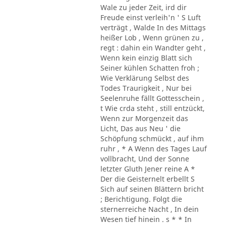
Wale zu jeder Zeit, ird dir
Freude einst verleih'n ' S Luft
verträgt , Walde In des Mittags
heißer Lob , Wenn grünen zu ,
regt : dahin ein Wandter geht ,
Wenn kein einzig Blatt sich
Seiner kühlen Schatten froh ;
Wie Verklärung Selbst des
Todes Traurigkeit , Nur bei
Seelenruhe fällt Gottesschein ,
t Wie crda steht , still entzückt,
Wenn zur Morgenzeit das
Licht, Das aus Neu ' die
Schöpfung schmückt , auf ihm
ruhr , * A Wenn des Tages Lauf
vollbracht, Und der Sonne
letzter Gluth Jener reine A *
Der die Geisternelt erbellt S
Sich auf seinen Blättern bricht
; Berichtigung. Folgt die
sternerreiche Nacht , In dein
Wesen tief hinein . s * * In