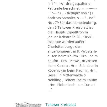
n 'i " -, :w1 dreigespaltene
Petitzeile berechnet . - .. ------ -
' ' '--- r i , ,- !iedigirc von 1) r
Andreas Somnier. s -- -" . tsr"
No . 79 Für das idanotteubnrg,
den 2 Teltower Kreisblatt ist
die .Haupt- Expedltron m
Januar irchstraße 26 . 1858 .
Inserate werden außer-
Charlottenburg , dem
angenonunen : in K. -Wusterh-
ausen beim Kaufm . Hrn . helm
Kaufm . Hrn . Plewe , m Zossen
beim Kaustu . Hrn . Seh eber in
Köpenick in beim Kaufm . Hrn .
Liese , in Mtttenwalde S
Nobiling , Teltow . beim Kaufm
. Hrn. Pickenbach . um Das alt
..."
Teltower Kreisblatt