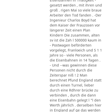
Eisenbahnen in Thätigkeit -
gesetzt werden , mit ihren und
groß . rigen Mai so viele braue
Arbeiter den Tod fanden . -Der
Ingenieur Charlos Boyd hat
dem Kaiser der Frauzosen vor
längerer Zeit einen Plan
Kindern Die zusammen, alten
sv ist die Zah l 500000 kaum in
- Postwagen beförderten
vorgelegt, Franloeich und S 1 1
Jahre so - viele Personen, als
die Eisenbahnen in 14 Tagen .
- Und --was gewinnen diese
Personen nicht durch die
Zeiterspar niß ! 2 Man
berechnet Pfund England statt
durch einen Turnel, lieber
durch eine Rdhrer brücke zu
verbinden , durch die dann
eine Eisenbahn gelegt l "l den
Werth jährlich . derselben hier
in England auf ge das werden