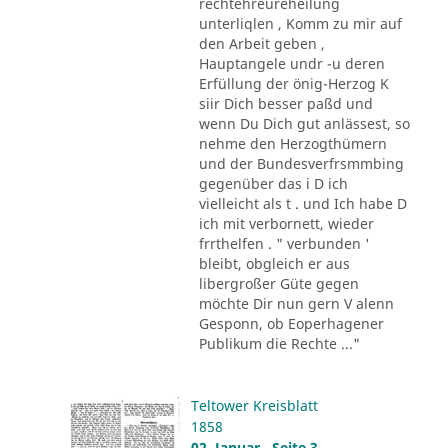
rechtehreureheilung
unterliqlen , Komm zu mir auf
den Arbeit geben ,
Hauptangele undr -u deren
Erfüllung der önig-Herzog K
siir Dich besser paßd und
wenn Du Dich gut anlässest, so
nehme den Herzogthümern
und der Bundesverfrsmmbing
gegenüber das i D ich
vielleicht als t . und Ich habe D
ich mit verbornett, wieder
frrthelfen . " verbunden '
bleibt, obgleich er aus
libergroßer Güte gegen
möchte Dir nun gern V alenn
Gesponn, ob Eoperhagener
Publikum die Rechte ..."
Teltower Kreisblatt
1858
02. Januar , Seite 3