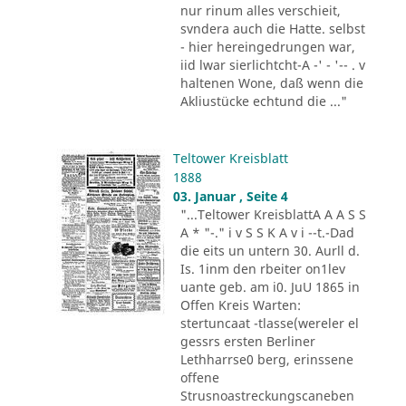
nur rinum alles verschieit,
svndera auch die Hatte. selbst
- hier hereingedrungen war,
iid lwar sierlichtcht-A -' - '-- . v
haltenen Wone, daß wenn die
Akliustücke echtund die ..."
Teltower Kreisblatt
1888
03. Januar , Seite 4
"...Teltower KreisblattA A A S S
A * "-." i v S S K A v i --t.-Dad
die eits un untern 30. Aurll d.
Is. 1inm den rbeiter on1lev
uante geb. am i0. JuU 1865 in
Offen Kreis Warten:
stertuncaat -tlasse(wereler el
gessrs ersten Berliner
Lethharrse0 berg, erinssene
offene
Strusnoastreckungscaneben