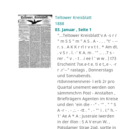
Teltower Kreisblatt
1888
03. Januar , Seite 1
"...Teltower Kreisblatt'v A -s r r
" m S S " m " A S . A - . . . "t' - --
r. s . A K K r rl r v v t t . * Am dt.
. v S r . l. -' K A. m . '" .. . .7 s -
rer . " v . - t . .i ee l ' w w . ) t73
Erscheint 7se.e-t e. ti e t,.e -. -r
r .r'--" rastags , Donnerstags
und Sonnabends.
rtdvnnenennvrei- l erb 2r pro
Quartal unement werden oon
sämmmchrn Post - Anstalten ,
Briefträgern Agenten im Kreise
und den 'ein die - -" - '" . " " S
A -r - . - ,:. - -tt . " . - "' i . i:" h. -
1' Ae A * A : Juseraie iwerden
in der illon : S A V erun W. ,
Potsdamer Strae 2od. sortte in