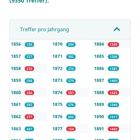
(9350 Treffer):
Treffer pro Jahrgang
1856
1870
1884
156
594
1249
1857
1871
1885
327
582
1266
1858
1872
1886
279
570
1387
1859
1873
1887
268
579
1460
1860
1874
1888
336
587
1435
1861
1875
1889
392
576
1346
1862
1876
1890
277
605
1417
1863
1877
1891
457
154
1460