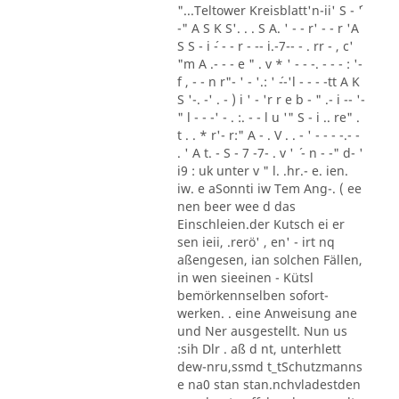
"...Teltower Kreisblatt'n-ii' S - ´'
-" A S K S'. . . S A. ' - - r' - - r 'A
S S - i ´- - - r - -- i.-7-- - . rr - , c'
"m A .- - - e " . v * ' - - -. - - - : '-
f , - - n r"- ' - '.: ' ´--'l - - - -tt A K
S '-. -' . - ) i ' - 'r r e b - " .- i -- '-
" l - - -' - . :. - - l u '" S - i .. re" .
t . . * r'- r:" A - . V . . - ' - - - -.- -
. ' A t. - S - 7 -7- . v ' ´ - n - -" d- '
i9 : uk unter v " l. .hr.- e. ien.
iw. e aSonnti iw Tem Ang-. ( ee
nen beer wee d das
Einschleien.der Kutsch ei er
sen ieii, .rerö' , en' - irt nq
aßengesen, ian solchen Fällen,
in wen sieeinen - Kütsl
bemörkennselben sofort-
werken. . eine Anweisung ane
und Ner ausgestellt. Nun us
:sih Dlr . aß d nt, unterhlett
dew-nru,ssmd t_tSchutzmanns
e na0 stan stan.nchvladestden