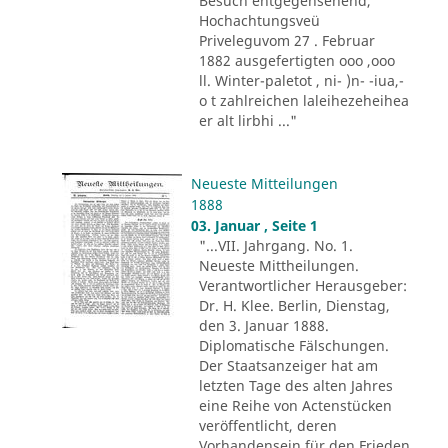
Besuch entgegensehend,
Hochachtungsveü
Priveleguvom 27 . Februar
1882 ausgefertigten ooo ,ooo
ll. Winter-paletot , ni- )n- -iua,-
o t zahlreichen laleihezeheihea
er alt lirbhi ..."
Neueste Mitteilungen
1888
03. Januar , Seite 1
"...VII. Jahrgang. No. 1.
Neueste Mittheilungen.
Verantwortlicher Herausgeber:
Dr. H. Klee. Berlin, Dienstag,
den 3. Januar 1888.
Diplomatische Fälschungen.
Der Staatsanzeiger hat am
letzten Tage des alten Jahres
eine Reihe von Actenstücken
veröffentlicht, deren
Vorhandensein für den Frieden