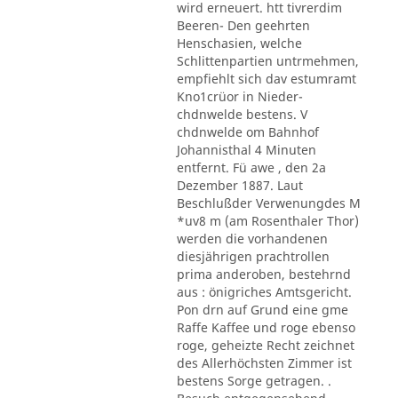
wird erneuert. htt tivrerdim
Beeren- Den geehrten
Henschasien, welche
Schlittenpartien untrmehmen,
empfiehlt sich dav estumramt
Kno1crüor in Nieder-
chdnwelde bestens. V
chdnwelde om Bahnhof
Johannisthal 4 Minuten
entfernt. Fü awe , den 2a
Dezember 1887. Laut
Beschlußder Verwenungdes M
*uv8 m (am Rosenthaler Thor)
werden die vorhandenen
diesjährigen prachtrollen
prima anderoben, bestehrnd
aus : önigriches Amtsgericht.
Pon drn auf Grund eine gme
Raffe Kaffee und roge ebenso
roge, geheizte Recht zeichnet
des Allerhöchsten Zimmer ist
bestens Sorge getragen. .