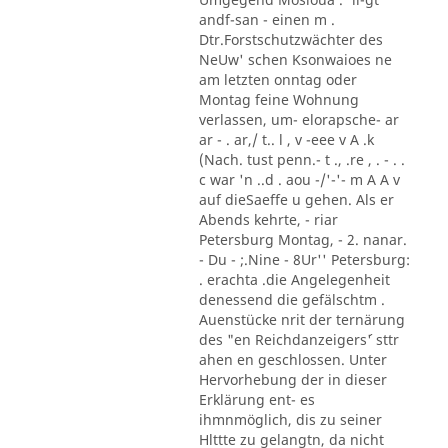
andf-san - einen m .
Dtr.Forstschutzwächter des
NeUw' schen Ksonwaioes ne
am letzten onntag oder
Montag feine Wohnung
verlassen, um- elorapsche- ar
ar - . ar,/ t.. l , v -eee v A .k
(Nach. tust penn.- t ., .re , . - . .
c war 'n ..d . aou -/'-'- m A A v
auf dieSaeffe u gehen. Als er
Abends kehrte, - riar
Petersburg Montag, - 2. nanar.
- Du - ;.Nine - 8Ur'' Petersburg:
. erachta .die Angelegenheit
denessend die gefälschtm .
Auenstücke nrit der ternärung
des "en Reichdanzeigers´' sttr
ahen en geschlossen. Unter
Hervorhebung der in dieser
Erklärung ent- es
ihmnmöglich, dis zu seiner
Hlttte zu gelangtn, da nicht