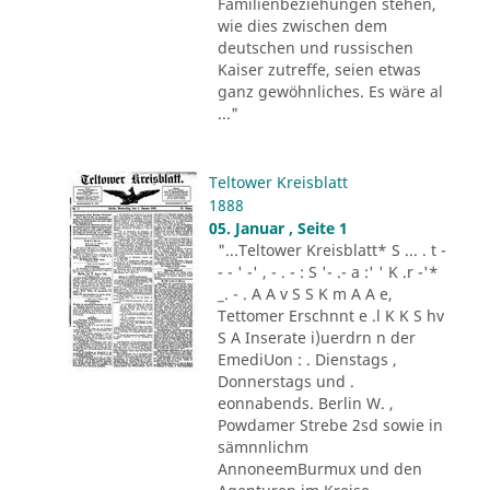
Familienbeziehungen stehen,
wie dies zwischen dem
deutschen und russischen
Kaiser zutreffe, seien etwas
ganz gewöhnliches. Es wäre al
..."
Teltower Kreisblatt
1888
05. Januar , Seite 1
"...Teltower Kreisblatt* S ... . t -
- - ' -' , - . - : S '- .- a :' ' K .r -'*
_. - . A A v S S K m A A e,
Tettomer Erschnnt e .l K K S hv
S A Inserate i)uerdrn n der
EmediUon : . Dienstags ,
Donnerstags und .
eonnabends. Berlin W. ,
Powdamer Strebe 2sd sowie in
sämnnlichm
AnnoneemBurmux und den