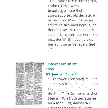
. rmd ngte : ffch nchmrrg zelt,
chdm (er dev Wmh
beaufaagvn -voe-5 uho
ztoewepporte . Als der Soldat
um andtreu Mwrgeck abgar,
stellte es sich bald heraus, daß
der den Deserteur suchende
selbst der Deser teur war ! Bis
jetzt der Wirth haben sie den
herrscht un ungeheuers Ged
..."
Teltower Kreisblatt
1888
03. Januar , Seite 3
"...Teltower Kreisblatt[ m . S "'
. s me A A h * . - "- - .. ' - .- . e K
r A .l . ,- . .- '-- " . . -' - - " - . - : -
de -i'-. """ " s 2chner manchoi
Sten in . Wie hoch .ier Schnee
an A innn li-gt, davonl der
Umgegend Mosioua .' li-gt