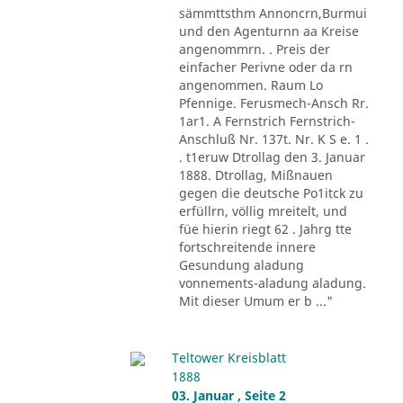
sämmttsthm Annoncrn,Burmui
und den Agenturnn aa Kreise
angenommrn. . Preis der
einfacher Perivne oder da rn
angenommen. Raum Lo
Pfennige. Ferusmech-Ansch Rr.
1ar1. A Fernstrich Fernstrich-
Anschluß Nr. 137t. Nr. K S e. 1 .
. t1eruw Dtrollag den 3. Januar
1888. Dtrollag, Mißnauen
gegen die deutsche Po1itck zu
erfüllrn, völlig mreitelt, und
füe hierin riegt 62 . Jahrg tte
fortschreitende innere
Gesundung aladung
vonnements-aladung aladung.
Mit dieser Umum er b ..."
Teltower Kreisblatt
1888
03. Januar , Seite 2