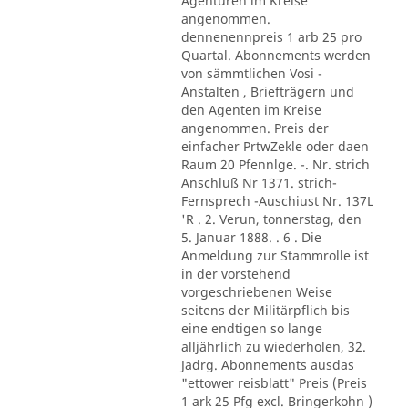
Agenturen im Kreise
angenommen.
dennenennpreis 1 arb 25 pro
Quartal. Abonnements werden
von sämmtlichen Vosi -
Anstalten , Briefträgern und
den Agenten im Kreise
angenommen. Preis der
einfacher PrtwZekle oder daen
Raum 20 Pfennlge. -. Nr. strich
Anschluß Nr 1371. strich-
Fernsprech -Auschiust Nr. 137L
'R . 2. Verun, tonnerstag, den
5. Januar 1888. . 6 . Die
Anmeldung zur Stammrolle ist
in der vorstehend
vorgeschriebenen Weise
seitens der Militärpflich bis
eine endtigen so lange
alljährlich zu wiederholen, 32.
Jadrg. Abonnements ausdas
"ettower reisblatt" Preis (Preis
1 ark 25 Pfg excl. Bringerkohn )