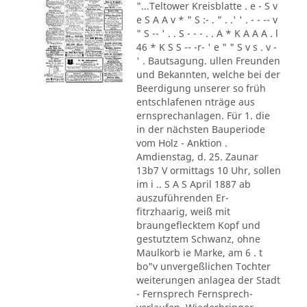
"...Teltower Kreisblatte . e - S v
e S A A v * " S :- . " . .' ' . - - -- v
" S -- ' . . S - - - . . A * K A A A . l
46 * K S S -- -r- ' e " " S v s . v -
' . Bautsagung. ullen Freunden
und Bekannten, welche bei der
Beerdigung unserer so früh
entschlafenen nträge aus
ernsprechanlagen. Für 1. die
in der nächsten Bauperiode
vom Holz - Anktion .
Amdienstag, d. 25. Zaunar
13b7 V ormittags 10 Uhr, sollen
im i .. S A S April 1887 ab
auszuführenden Er-
fitrzhaarig, weiß mit
braungeflecktem Kopf und
gestutztem Schwanz, ohne
Maulkorb ie Marke, am 6 . t
bo"v unvergeßlichen Tochter
weiterungen anlagea der Stadt
- Fernsprech Fernsprech-