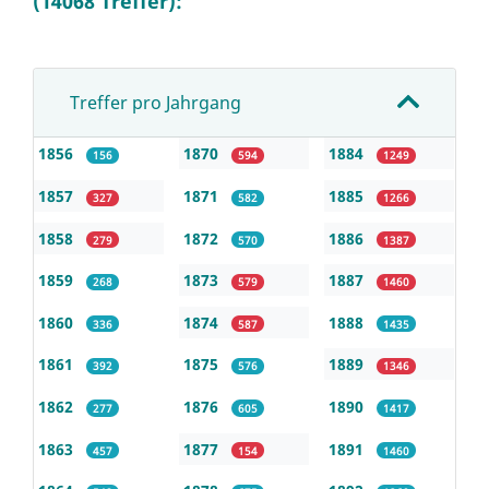
(14068 Treffer):
Treffer pro Jahrgang
1856
1870
1884
156
594
1249
1857
1871
1885
327
582
1266
1858
1872
1886
279
570
1387
1859
1873
1887
268
579
1460
1860
1874
1888
336
587
1435
1861
1875
1889
392
576
1346
1862
1876
1890
277
605
1417
1863
1877
1891
457
154
1460