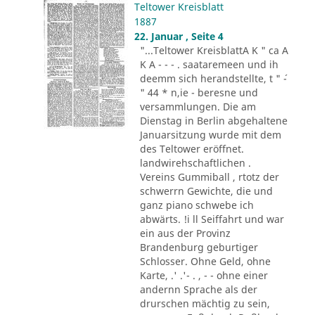
Teltower Kreisblatt
1887
22. Januar , Seite 4
"...Teltower KreisblattA K " ca A
K A - - - . saataremeen und ih
deemm sich herandstellte, t " ´-
" 44 * n,ie - beresne und
versammlungen. Die am
Dienstag in Berlin abgehaltene
Januarsitzung wurde mit dem
des Teltower eröffnet.
landwirehschaftlichen .
Vereins Gummiball , rtotz der
schwerrn Gewichte, die und
ganz piano schwebe ich
abwärts. !i ll Seiffahrt und war
ein aus der Provinz
Brandenburg geburtiger
Schlosser. Ohne Geld, ohne
Karte, .' .'- . , - - ohne einer
andernn Sprache als der
drurschen mächtig zu sein,