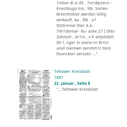
1nttee di.si dll , 7vcn8pcecn -
Knecblugo lno . 9l6. Sorten
Brennhölzer werden billig
verkauft. Aa . 9l6 . u1
Dsttrnnier Eter A 6.
7Vn1demar- 8u- as6e 27 [ Otto
3ohnutr , er1m , v K amptieblt
iltr l. nger in oione-rn 8rnU-
unel nierewn oenmm1r tonn
Puvnckorr versckri ..."
Teltower Kreisblatt
1887
22. Januar , Seite 8
"...Teltower Kreisblatt