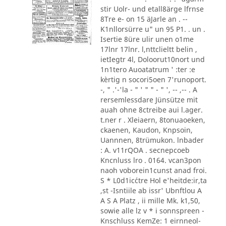
stir Uolr- und etall8ärge lfrnse
8Tre e- on 15 äJarle an . --
K1nllorsürre u" un 95 P1. . un .
Isertie 8üre ulir unen o1me
17lnr 17lnr. l,nttclieltt belin ,
ietIegtr 4l, Doloorut10nort und
1n1tero Auoatatrum ' :ter :e
kèrtig n socori5oen 7'runoport.
-, " .'-'la - " ' " " - " ', -- ,-- . A
rersemlessdare Jünsütze mit
auah ohne 8ctreibe aui l.ager.
t.ner r . Xleiaern, 8tonuaoeken,
ckaenen, Kaudon, Knpsoin,
Uannnen, 8trümukon. lnbader
: A. v11rQOA . secnepcoeb
Kncnluss lro . 0164. vcan3pon
naoh voborein1cunst anad froi.
S * L0d1ic´ctre Hol e'heitde:ir,ta
,st -Isntiile ab issr' Ubnftlou A
A S A Platz , ii mille Mk. k1,50,
sowie alle lz v * i sonnspreen -
Knschluss KemZe: 1 eirnneol-