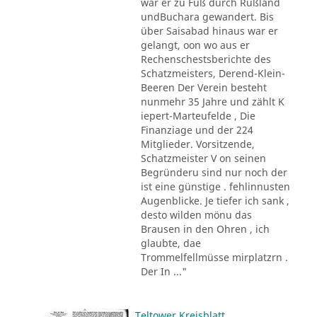
war er zu Fuß durch Rußland
undBuchara gewandert. Bis
über Saisabad hinaus war er
gelangt, oon wo aus er
Rechenschestsberichte des
Schatzmeisters, Derend-Klein-
Beeren Der Verein besteht
nunmehr 35 Jahre und zählt K
iepert-Marteufelde , Die
Finanziage und der 224
Mitglieder. Vorsitzende,
Schatzmeister V on seinen
Begründeru sind nur noch der
ist eine günstige . fehlinnusten
Augenblicke. Je tiefer ich sank ,
desto wilden mönu das
Brausen in den Ohren , ich
glaubte, dae
Trommelfellmüsse mirplatzrn .
Der In ..."
Teltower Kreisblatt