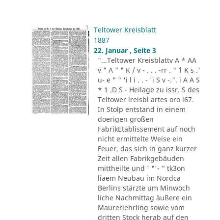
Teltower Kreisblatt
1887
22. Januar , Seite 3
"...Teltower Kreisblattv A * AA
v " A " " K / v - . . . -rr . " ´1 K s .'
u- e " " 'i l i . . - 'i S v -.". i A A S
* 1 .D S - Heilage zu issr. S des
Teltower lreisbl artes oro l67.
In Stolp entstand in einem
doerigen großen
FabrikEtablissement auf noch
nicht ermittelte Weise ein
Feuer, das sich in ganz kurzer
Zeit allen Fabrikgebäuden
mittheilte und ' "'- " tk3on
liaem Neubau im Nordca
Berlins stärzte um Minwoch
liche Nachmittag äußere ein
Maurerlehrling sowie vom
dritten Stock herab auf den