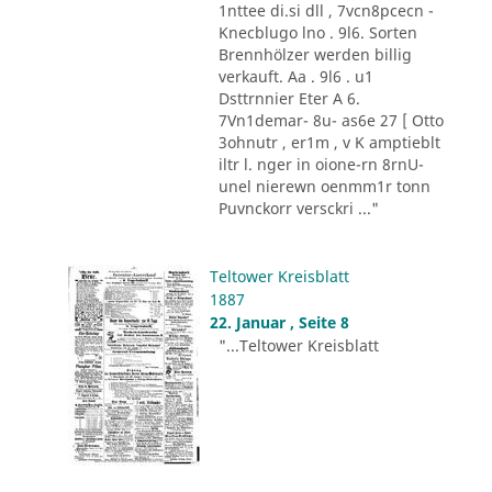
1nttee di.si dll , 7vcn8pcecn -
Knecblugo lno . 9l6. Sorten
Brennhölzer werden billig
verkauft. Aa . 9l6 . u1
Dsttrnnier Eter A 6.
7Vn1demar- 8u- as6e 27 [ Otto
3ohnutr , er1m , v K amptieblt
iltr l. nger in oione-rn 8rnU-
unel nierewn oenmm1r tonn
Puvnckorr versckri ..."
Teltower Kreisblatt
1887
22. Januar , Seite 8
"...Teltower Kreisblatt