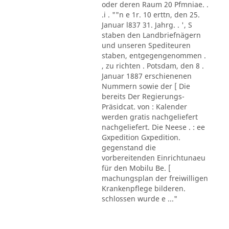
oder deren Raum 20 Pfmniae. .
.i . ""n e 1r. 10 erttn, den 25.
Januar l837 31. Jahrg. . ', S
staben den Landbriefnägern
und unseren Spediteuren
staben, entgegengenommen .
, zu richten . Potsdam, den 8 .
Januar 1887 erschienenen
Nummern sowie der [ Die
bereits Der Regierungs-
Präsidcat. von : Kalender
werden gratis nachgeliefert
nachgeliefert. Die Neese . : ee
Gxpedition Gxpedition.
gegenstand die
vorbereitenden Einrichtunaeu
für den Mobilu Be. [
machungsplan der freiwilligen
Krankenpflege bilderen.
schlossen wurde e ..."