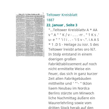
Teltower Kreisblatt
1887
22. Januar , Seite 3
"...Teltower Kreisblattv A * AA
v " A " " K / v - . . . -rr . " ´1 K s .'
u- e " " 'i l i . . - 'i S v -.". i A A S
* 1 .D S - Heilage zu issr. S des
Teltower lreisbl artes oro l67.
In Stolp entstand in einem
doerigen großen
FabrikEtablissement auf noch
nicht ermittelte Weise ein
Feuer, das sich in ganz kurzer
Zeit allen Fabrikgebäuden
mittheilte und ' "'- " tk3on
liaem Neubau im Nordca
Berlins stärzte um Minwoch
liche Nachmittag äußere ein
Maurerlehrling sowie vom
dritten Stock herab auf den