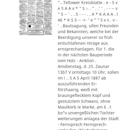
"...Teltower Kreisblatte . e - S v
e S A A v * " S :- . " . .' ' . - - -- v
" S -- ' . . S - - - . . A * K A A A . l
46 * K S S -- -r- ' e " " S v s . v -
' . Bautsagung. ullen Freunden
und Bekannten, welche bei der
Beerdigung unserer so früh
entschlafenen nträge aus
ernsprechanlagen. Für 1. die
in der nächsten Bauperiode
vom Holz - Anktion .
Amdienstag, d. 25. Zaunar
13b7 V ormittags 10 Uhr, sollen
im i .. S A S April 1887 ab
auszuführenden Er-
fitrzhaarig, weiß mit
braungeflecktem Kopf und
gestutztem Schwanz, ohne
Maulkorb ie Marke, am 6 . t
bo"v unvergeßlichen Tochter
weiterungen anlagea der Stadt
- Fernsprech Fernsprech-