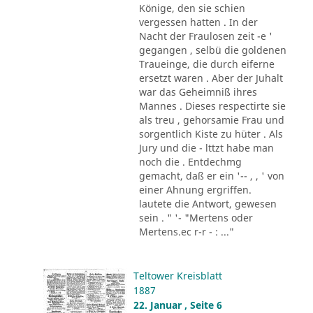
Könige, den sie schien
vergessen hatten . In der
Nacht der Fraulosen zeit -e '
gegangen , selbü die goldenen
Traueinge, die durch eiferne
ersetzt waren . Aber der Juhalt
war das Geheimniß ihres
Mannes . Dieses respectirte sie
als treu , gehorsamie Frau und
sorgentlich Kiste zu hüter . Als
Jury und die - lttzt habe man
noch die . Entdechmg
gemacht, daß er ein '-- , , ' von
einer Ahnung ergriffen.
lautete die Antwort, gewesen
sein . " '- "Mertens oder
Mertens.ec r-r - : ..."
Teltower Kreisblatt
1887
22. Januar , Seite 6