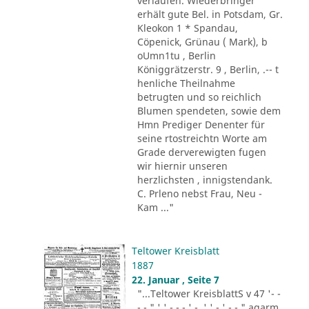
verlaufen. Wiederbringer
erhält gute Bel. in Potsdam, Gr.
Kleokon 1 * Spandau,
Cöpenick, Grünau ( Mark), b
oUmn1tu , Berlin
Königgrätzerstr. 9 , Berlin, .-- t
henliche Theilnahme
betrugten und so reichlich
Blumen spendeten, sowie dem
Hmn Prediger Denenter für
seine rtostreichtn Worte am
Grade derverewigten fugen
wir hiernir unseren
herzlichsten , innigstendank.
C. Prleno nebst Frau, Neu -
Kam ..."
Teltower Kreisblatt
1887
22. Januar , Seite 7
"...Teltower KreisblattS v 47 '- -
- - " ' ' - - - ' -. ' ' - ' -.-." agarm