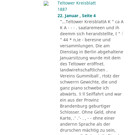
Teltower Kreisblatt
1887
22. Januar , Seite 4
"...Teltower KreisblattA K " ca A
K A - - - . saataremeen und ih
deemm sich herandstellte, t " ´-
" 44 * n,ie - beresne und
versammlungen. Die am
Dienstag in Berlin abgehaltene
Januarsitzung wurde mit dem
des Teltower eröffnet.
landwirehschaftlichen .
Vereins Gummiball , rtotz der
schwerrn Gewichte, die und
ganz piano schwebe ich
abwärts. !i ll Seiffahrt und war
ein aus der Provinz
Brandenburg geburtiger
Schlosser. Ohne Geld, ohne
Karte, .' .'- . , - - ohne einer
andernn Sprache als der
drurschen mächtig zu sein,