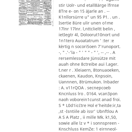
stir Uolr- und etall8ärge lfrnse
8Tre e- on 15 äJarle an . --
K1nllorsürre u" un 95 P1. . un .
Isertie 8üre ulir unen o1me
17lnr 17lnr. l,nttclieltt belin ,
ietIegtr 4l, Doloorut10nort und
1n1tero Auoatatrum ' :ter :e
kèrtig n socori5oen 7'runoport.
-, " .'-'la - " ' " " - " ', -- ,-- . A
rersemlessdare Jünsütze mit
auah ohne 8ctreibe aui l.ager.
t.ner r . Xleiaern, 8tonuaoeken,
ckaenen, Kaudon, Knpsoin,
Uannnen, 8trümukon. lnbader
: A. v11rQOA . secnepcoeb
Kncnluss lro . 0164. vcan3pon
naoh voborein1cunst anad froi.
S * L0d1ic´ctre Hol e'heitde:ir,ta
,st -Isntiile ab issr' Ubnftlou A
A S A Platz , ii mille Mk. k1,50,
sowie alle lz v * i sonnspreen -
Knschluss KemZe: 1 eirnneol-