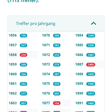
(7113 Treffer):
Treffer pro Jahrgang
1856
1870
1884
156
594
1249
1857
1871
1885
327
582
1266
1858
1872
1886
279
570
1387
1859
1873
1887
268
579
1460
1860
1874
1888
336
587
1435
1861
1875
1889
392
576
1346
1862
1876
1890
277
605
1417
1863
1877
1891
457
154
1460