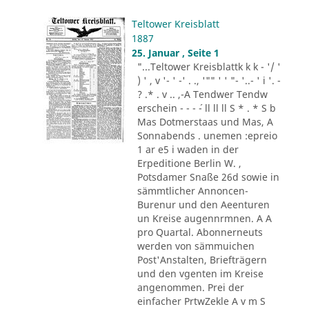
Teltower Kreisblatt
1887
25. Januar , Seite 1
"...Teltower Kreisblattk k k - '/ '
) ' , v '- ' -' . ., '"" ' ' "- '..- ' i '. -
? .* . v .. ,-A Tendwer Tendw
erschein - - - ´- ll ll ll S * . * S b
Mas Dotmerstaas und Mas, A
Sonnabends . unemen :epreio
1 ar e5 i waden in der
Erpeditione Berlin W. ,
Potsdamer Snaße 26d sowie in
sämmtlicher Annoncen-
Burenur und den Aeenturen
un Kreise augennrmnen. A A
pro Quartal. Abonnerneuts
werden von sämmuichen
Post'Anstalten, Briefträgern
und den vgenten im Kreise
angenommen. Prei der
einfacher PrtwZekle A v m S