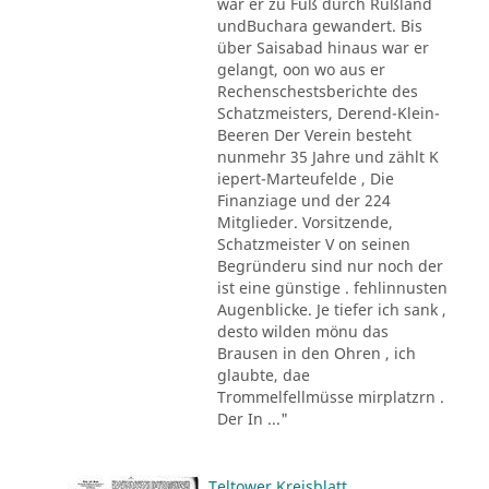
war er zu Fuß durch Rußland
undBuchara gewandert. Bis
über Saisabad hinaus war er
gelangt, oon wo aus er
Rechenschestsberichte des
Schatzmeisters, Derend-Klein-
Beeren Der Verein besteht
nunmehr 35 Jahre und zählt K
iepert-Marteufelde , Die
Finanziage und der 224
Mitglieder. Vorsitzende,
Schatzmeister V on seinen
Begründeru sind nur noch der
ist eine günstige . fehlinnusten
Augenblicke. Je tiefer ich sank ,
desto wilden mönu das
Brausen in den Ohren , ich
glaubte, dae
Trommelfellmüsse mirplatzrn .
Der In ..."
Teltower Kreisblatt