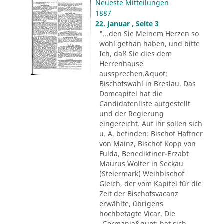
Neueste Mitteilungen
1887
22. Januar , Seite 3
"...den Sie Meinem Herzen so
wohl gethan haben, und bitte
Ich, daß Sie dies dem
Herrenhause
aussprechen.&quot;
Bischofswahl in Breslau. Das
Domcapitel hat die
Candidatenliste aufgestellt
und der Regierung
eingereicht. Auf ihr sollen sich
u. A. befinden: Bischof Haffner
von Mainz, Bischof Kopp von
Fulda, Benediktiner-Erzabt
Maurus Wolter in Seckau
(Steiermark) Weihbischof
Gleich, der vom Kapitel für die
Zeit der Bischofsvacanz
erwählte, übrigens
hochbetagte Vicar. Die
„Germania&quot; hat sich