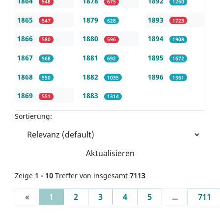
1864
1878
1892
548
675
1260
1865
1879
1893
547
628
1723
1866
1880
1894
580
596
1908
1867
1881
1895
568
692
1672
1868
1882
1896
550
1035
1561
1869
1883
551
1314
Sortierung:
Aktualisieren
Zeige
1 - 10
Treffer von insgesamt
7113
(current)
«
1
2
3
4
5
...
711