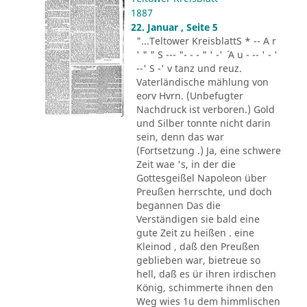
1887
22. Januar , Seite 5
"...Teltower KreisblattS * -- A r
' " " S --- "- - - " ' -' ´ A u - -- ' - '
--' S -' v tanz und reuz.
Vaterländische mählung von
eorv Hvrn. (Unbefugter
Nachdruck ist verboren.) Gold
und Silber tonnte nicht darin
sein, denn das war
(Fortsetzung .) Ja, eine schwere
Zeit wae 's, in der die
Gottesgeißel Napoleon über
Preußen herrschte, und doch
begannen Das die
Verständigen sie bald eine
gute Zeit zu heißen . eine
Kleinod , daß den Preußen
geblieben war, bietreue so
hell, daß es ür ihren irdischen
König, schimmerte ihnen den
Weg wies 1u dem himmlischen