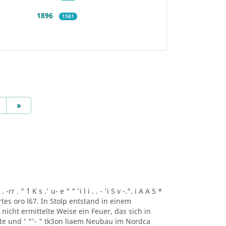
1896
1561
Next
»
r . " ´1 K s .' u- e " " 'i l i . . - 'i S v -.". i A A S *
artes oro l67. In Stolp entstand in einem
icht ermittelte Weise ein Feuer, das sich in
lte und ' "'- " tk3on liaem Neubau im Nordca