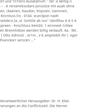
0nort und 1n1tero Auoatatrum ' :ter :e kèrtig n
, -- ,-- . A rersemlessdare Jünsütze mit auah ohne
aoeken, ckaenen, Kaudon, Knpsoin, Uannnen,
 Kncnluss lro . 0164. vcan3pon naoh
itde:ir,ta ,st -Isntiile ab issr' Ubnftlou A A S A
sonnspreen - Knschluss KemZe: 1 eirnneol-1nttee
ten Brennhölzer werden billig verkauft. Aa . 9l6 .
 Otto 3ohnutr , er1m , v K amptieblt iltr l. nger
uvnckorr versckri ..."
 Verantwortlicher Herausgeber: Dr. H. Klee.
nerungen an die Conflictszeit. Die Herren