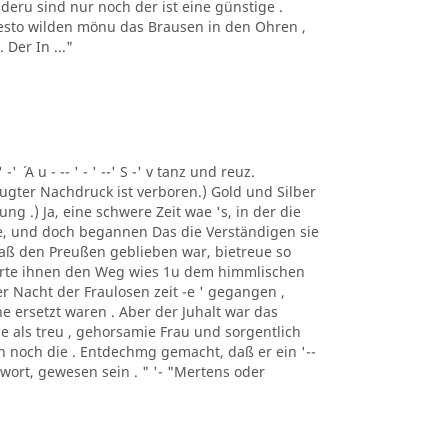
deru sind nur noch der ist eine günstige .
 desto wilden mönu das Brausen in den Ohren ,
Der In ..."
 -' ´ A u - -- ' - ' --' S -' v tanz und reuz.
gter Nachdruck ist verboren.) Gold und Silber
ng .) Ja, eine schwere Zeit wae 's, in der die
e, und doch begannen Das die Verständigen sie
 daß den Preußen geblieben war, bietreue so
merte ihnen den Weg wies 1u dem himmlischen
er Nacht der Fraulosen zeit -e ' gegangen ,
e ersetzt waren . Aber der Juhalt war das
e als treu , gehorsamie Frau und sorgentlich
man noch die . Entdechmg gemacht, daß er ein '--
ntwort, gewesen sein . " '- "Mertens oder