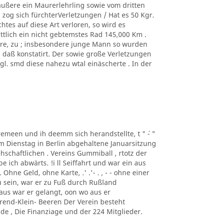
äußere ein Maurerlehrling sowie vom dritten
zog sich fürchterVerletzungen / Hat es 50 Kgr.
tes auf diese Art verloren, so wird es
ittlich ein nicht gebtemstes Rad 145,000 Km .
ere, zu ; insbesondere junge Mann so wurden
, daß konstatirt. Der sowie große Verletzungen
. smd diese nahezu wtal einäscherte . In der
taremeen und ih deemm sich herandstellte, t " ´- "
m Dienstag in Berlin abgehaltene Januarsitzung
schaftlichen . Vereins Gummiball , rtotz der
ich abwärts. !i ll Seiffahrt und war ein aus
hne Geld, ohne Karte, .' .'- . , - - ohne einer
 sein, war er zu Fuß durch Rußland
us war er gelangt, oon wo aus er
rend-Klein- Beeren Der Verein besteht
de , Die Finanziage und der 224 Mitglieder.