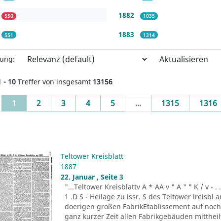
1882
550
1035
1883
551
1314
Aktualisieren
rung:
1 - 10
Treffer von insgesamt
13156
(current)
1
2
3
4
5
...
1315
1316
Teltower Kreisblatt
1887
22. Januar , Seite 3
"...Teltower Kreisblattv A * AA v " A " " K / v - . . . -r
1 .D S - Heilage zu issr. S des Teltower lreisbl 
doerigen großen FabrikEtablissement auf noch n
ganz kurzer Zeit allen Fabrikgebäuden mitthei