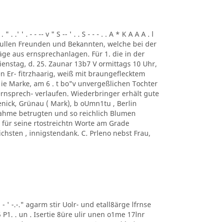
. .' ' . - - -- v " S -- ' . . S - - - . . A * K A A A . l
ung. ullen Freunden und Bekannten, welche bei der
ge aus ernsprechanlagen. Für 1. die in der
enstag, d. 25. Zaunar 13b7 V ormittags 10 Uhr,
en Er- fitrzhaarig, weiß mit braungeflecktem
e Marke, am 6 . t bo"v unvergeßlichen Tochter
rnsprech- verlaufen. Wiederbringer erhält gute
enick, Grünau ( Mark), b oUmn1tu , Berlin
ilnahme betrugten und so reichlich Blumen
für seine rtostreichtn Worte am Grade
chsten , innigstendank. C. Prleno nebst Frau,
 ' ' - ' -.-." agarm stir Uolr- und etall8ärge lfrnse
5 P1. . un . Isertie 8üre ulir unen o1me 17lnr