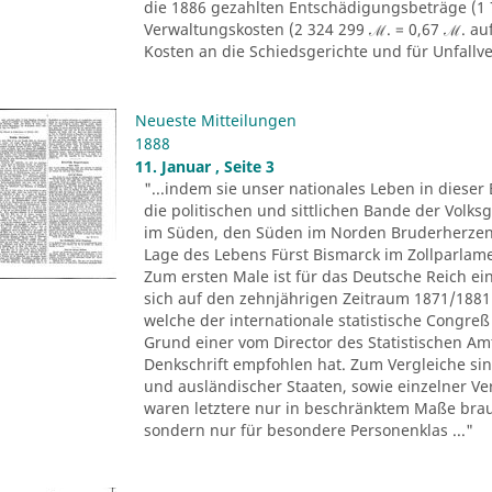
die 1886 gezahlten Entschädigungsbeträge (1
Verwaltungskosten (2 324 299 ℳ. = 0,67 ℳ. au
Kosten an die Schiedsgerichte und für Unfallve
Neueste Mitteilungen
1888
11. Januar , Seite 3
"...indem sie unser nationales Leben in diese
die politischen und sittlichen Bande der Vol
im Süden, den Süden im Norden Bruderherzen 
Lage des Lebens Fürst Bismarck im Zollparlamen
Zum ersten Male ist für das Deutsche Reich ein
sich auf den zehnjährigen Zeitraum 1871/1881
welche der internationale statistische Congreß
Grund einer vom Director des Statistischen Am
Denkschrift empfohlen hat. Zum Vergleiche sin
und ausländischer Staaten, sowie einzelner V
waren letztere nur in beschränktem Maße brau
sondern nur für besondere Personenklas ..."