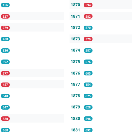
1870
156
594
1871
327
582
1872
279
570
1873
268
579
1874
336
587
1875
392
576
1876
277
605
1877
457
154
1878
548
675
1879
547
628
1880
580
596
1881
568
692