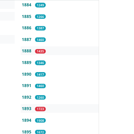
1884
1249
1885
1266
1886
1387
1887
1460
1888
1435
1889
1346
1890
1417
1891
1460
1892
1260
1893
1723
1894
1908
1895
1672