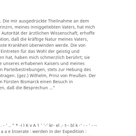
t. Die mir ausgedrückte Theilnahme an dem
rinzrn, meines inniggeliebten Vaters, hat mich
 Autorität der ärztlichen Wissenschaft, erhoffe
on, daß die kräftige Natur meines Vaters,
rnste Krankheit überwinden werde. Die von
intreten für das Wohl der geistig und
en hat, haben mich schmerzlich berührt; sie
de unseres erhabenen Kaisers und meines
hen Parteibestrebungen, stets zur Hebung des
tragen. (gez.) Wilhelm, Prinz von Preußen. Der
em Fürsten Bismarck einen Besuch in
en, daß die Besprechun ..."
' .. " * -i l K v A 1 ' '-' kr- el .- t-- bl k -' - - ' - --
 a a a e Inserate : werden in der Expedition :