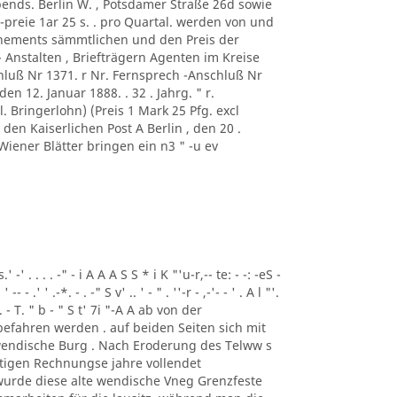
nds. Berlin W. , Potsdamer Straße 26d sowie
eie 1ar 25 s. . pro Quartal. werden von und
ements sämmtlichen und den Preis der
- Anstalten , Briefträgern Agenten im Kreise
luß Nr 1371. r Nr. Fernsprech -Anschluß Nr
 den 12. Januar 1888. . 32 . Jahrg. " r.
 Bringerlohn) (Preis 1 Mark 25 Pfg. excl
en Kaiserlichen Post A Berlin , den 20 .
ener Blätter bringen ein n3 " -u ev
-' . . . . -" - i A A A S S * i K "'u-r,-- te: - -: -eS -
' ' -- - .' ' .-*. - . -" S v' .. ' - " . ''-r - ,-'- - ' . A l "'.
 . - . - T. " b - " S t' 7i "-A A ab von der
fahren werden . auf beiden Seiten sich mit
 wendische Burg . Nach Eroderung des Telww s
tigen Rechnungse jahre vollendet
[ wurde diese alte wendische Vneg Grenzfeste