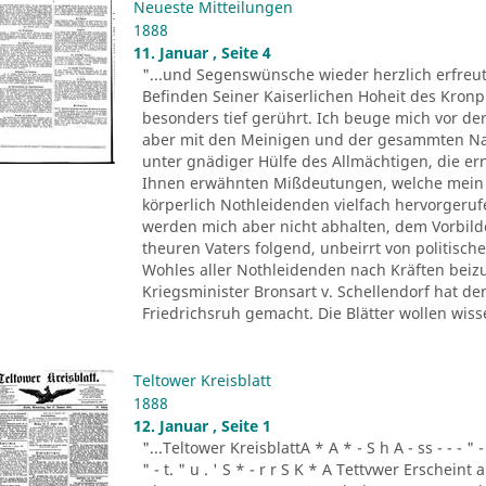
Neueste Mitteilungen
1888
11. Januar , Seite 4
"...und Segenswünsche wieder herzlich erfreu
Befinden Seiner Kaiserlichen Hoheit des Kronp
besonders tief gerührt. Ich beuge mich vor der
aber mit den Meinigen und der gesammten Nati
unter gnädiger Hülfe des Allmächtigen, die e
Ihnen erwähnten Mißdeutungen, welche mein E
körperlich Nothleidenden vielfach hervorgeruf
werden mich aber nicht abhalten, dem Vorbil
theuren Vaters folgend, unbeirrt von politisc
Wohles aller Nothleidenden nach Kräften beizu
Kriegsminister Bronsart v. Schellendorf hat d
Friedrichsruh gemacht. Die Blätter wollen wiss
Teltower Kreisblatt
1888
12. Januar , Seite 1
"...Teltower KreisblattA * A * - S h A - ss - - - " - . - 
" - t. " u . ' S * - r r S K * A Tettvwer Erscheint