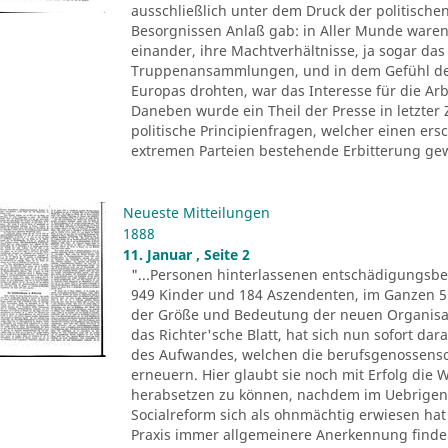
ausschließlich unter dem Druck der politische
Besorgnissen Anlaß gab: in Aller Munde ware
einander, ihre Machtverhältnisse, ja sogar das
Truppenansammlungen, und in dem Gefühl de
Europas drohten, war das Interesse für die A
Daneben wurde ein Theil der Presse in letzter 
politische Principienfragen, welcher einen ers
extremen Parteien bestehende Erbitterung gew
Neueste Mitteilungen
1888
11. Januar , Seite 2
"...Personen hinterlassenen entschädigungsbe
949 Kinder und 184 Aszendenten, im Ganzen 5
der Größe und Bedeutung der neuen Organisati
das Richter'sche Blatt, hat sich nun sofort da
des Aufwandes, welchen die berufsgenossenscha
erneuern. Hier glaubt sie noch mit Erfolg die
herabsetzen zu können, nachdem im Uebrigen 
Socialreform sich als ohnmächtig erwiesen hat
Praxis immer allgemeinere Anerkennung finden.