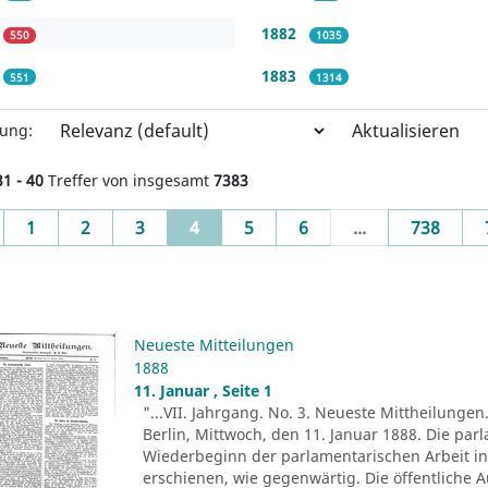
1882
550
1035
1883
551
1314
Aktualisieren
rung:
31 - 40
Treffer von insgesamt
7383
evious
(current)
1
2
3
4
5
6
...
738
Neueste Mitteilungen
1888
11. Januar , Seite 1
"...VII. Jahrgang. No. 3. Neueste Mittheilungen
Berlin, Mittwoch, den 11. Januar 1888. Die par
Wiederbeginn der parlamentarischen Arbeit i
erschienen, wie gegenwärtig. Die öffentliche 