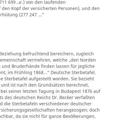
 711 699 ℳ.) von den laufenden
f den Kopf der versicherten Personen), und den
rhütung (277 247 ..."
r Beziehung befruchtend bereichern, zugleich
ksgemeinschaft vermehren, welche „den Norden
und Bruderhände finden lassen für jegliche
t, im Frühling 1868. ." Deutsche Sterbetafel.
e Sterbetafel aufgestellt worden. Sie bezieht
 und ist nach den Grundsätzen berechnet,
 bei seiner letzten Tagung in Budapest 1876 auf
ts des deutschen Reichs Dr. Becker verfaßten
d die Sterbetafeln verschiedener deutscher
ersicherungsgesellschaften herangezogen; doch
chbar, da sie nicht für ganze Bevölkerungen,