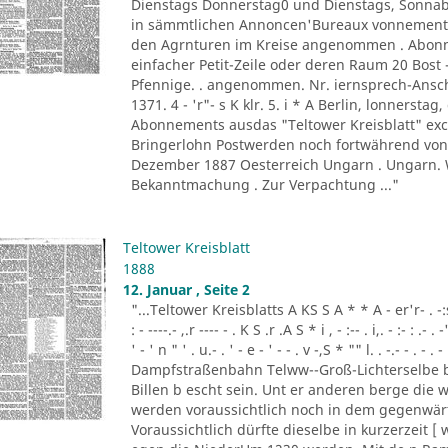
Dienstags Donnerstag0 und Dienstags, Sonnabe
in sämmtlichen Annoncen'Bureaux vonnement-pr
den Agrnturen im Kreise angenommen . Abonn
einfacher Petit-Zeile oder deren Raum 20 Bost 
Pfennige. . angenommen. Nr. iernsprech-Ansch
1371. 4 - 'r"- s K klr. 5. i * A Berlin, lonnerstag,
Abonnements ausdas "Teltower Kreisblatt" excl.
Bringerlohn Postwerden noch fortwährend von d
Dezember 1887 Oesterreich Ungarn . Ungarn. Wi
Bekanntmachung . Zur Verpachtung ..."
Teltower Kreisblatt
1888
12. Januar , Seite 2
"...Teltower Kreisblatts A KS S A * * A - er'r- . -:s.' 
: - ----.- ,.r ---- - . K S .r .A S * i , - :-- . i,. - :- : .- . -
' - ' n " ' . u.- . ' - e - ' - - . v -,S * "" l. . -.- - . -
Dampfstraßenbahn Telww--Groß-Lichterselbe be
Billen b escht sein. Unt er anderen berge die
werden voraussichtlich noch in dem gegenwär
Voraussichtlich dürfte dieselbe in kurzerzeit 