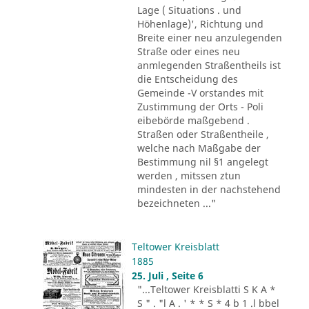
Lage ( Situations . und
Höhenlage)', Richtung und
Breite einer neu anzulegenden
Straße oder eines neu
anmlegenden Straßentheils ist
die Entscheidung des
Gemeinde -V orstandes mit
Zustimmung der Orts - Poli
eibebörde maßgebend .
Straßen oder Straßentheile ,
welche nach Maßgabe der
Bestimmung nil §1 angelegt
werden , mitssen ztun
mindesten in der nachstehend
bezeichneten ..."
Teltower Kreisblatt
1885
25. Juli , Seite 6
"...Teltower Kreisblatti S K A *
S " . "l A . ' * * S * 4 b 1 .l bbel