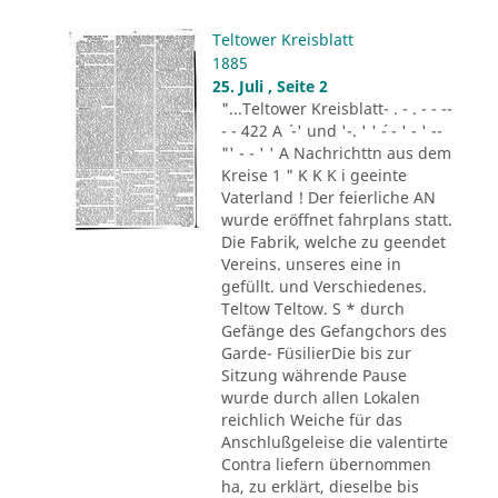
Teltower Kreisblatt
1885
25. Juli , Seite 2
"...Teltower Kreisblatt- . - . - - --
- - 422 A ´ -' und '-. ' ' ´- - ' - ' --
"' - - ' ' A Nachrichttn aus dem
Kreise 1 " K K K i geeinte
Vaterland ! Der feierliche AN
wurde eröffnet fahrplans statt.
Die Fabrik, welche zu geendet
Vereins. unseres eine in
gefüllt. und Verschiedenes.
Teltow Teltow. S * durch
Gefänge des Gefangchors des
Garde- FüsilierDie bis zur
Sitzung währende Pause
wurde durch allen Lokalen
reichlich Weiche für das
Anschlußgeleise die valentirte
Contra liefern übernommen
ha, zu erklärt, dieselbe bis