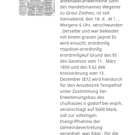
alteknabecarlwenneine Sohn
des Handelsmannes Wegener
zu Grosz Ziethen, ist seit
Sonnabend, den 18. d . M ! . ,
Morgens 6 Uhr, verschwunden
. Derselbe und war bekleidet
mit einem grauen Jaqnet Es
wird ersucht, erordnnllg
rtspolizei-erordnnllg
erordnnllgAuf Grund des §5
des Gesetzes vom 11 . März
1850 und des § 62 dek
Kreisordnung vom 13 .
Dezember t872 wird hierdurch
für den Anusbezirk Tempelhof
unter Zustimmung Der
Erweitenungsbau des
chulhaules n gödorf bei enpih,
veranschlagt auf 5600 Mark,
soll zur sofortigen
Inangriffnahme der
Gemeindevertretung
verordnet, was folgt : Für die