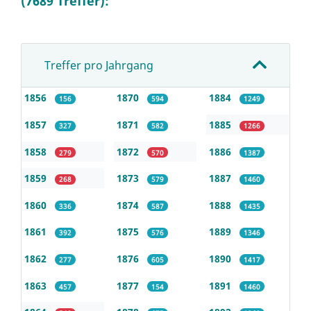
(7689 Treffer):
Treffer pro Jahrgang
1856
1870
1884
156
594
1249
1857
1871
1885
327
582
1266
1858
1872
1886
279
570
1387
1859
1873
1887
268
579
1460
1860
1874
1888
336
587
1435
1861
1875
1889
392
576
1346
1862
1876
1890
277
605
1417
1863
1877
1891
457
154
1460