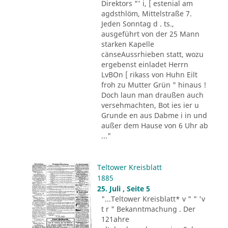
Direktors "' i, [ estenial am
agdsthlöm, Mittelstraße 7.
Jeden Sonntag d . ts.,
ausgeführt von der 25 Mann
starken Kapelle
cänseAussrhieben statt, wozu
ergebenst einladet Herrn
LvBOn [ rikass von Huhn Eilt
froh zu Mutter Grün " hinaus !
Doch laun man draußen auch
versehmachten, Bot ies ier u
Grunde en aus Dabme i in und
außer dem Hause von 6 Uhr ab
..."
Teltower Kreisblatt
1885
25. Juli , Seite 5
"...Teltower Kreisblatt* v " " 'v
t r " Bekanntmachung . Der
121ahre