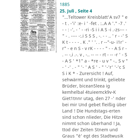
1885
25. Juli , Seite 4
"...Teltower Kreisblatt'A sv7 " e
- t . -'i' :e- i ' -fet . :..A A '." -7 .'
- - : -', - ' - -ri -S i i A S -i .-zs--- -
" - . ---- -:.i S S S , -. - - .. ' r - -' S
K t - - - - . K ." ' '. . r --"-u- i1r' -
r" - e n S - v rK - - - - " - - A S r -
. -- -,i .-. v , -.. -- -- - rt - -- -r ' - S
- A S ' *1" a - *re - u v " -.. S v "
- ' -' . - " '- ' A S ' - " '-'r' '-'c S
S i K * - Zurersicht ! Auf,
sehwärmt und trinkt, geliebte
Brüder, bicean5leea ig
kemhelbal 4tuieemck9v-K
Giet1tnnr utag, den 27 -' nder
bei mir Und gebet fleißig über
Land ! Die Hundstags-erten
sind schon nlieder, Die Hitze
nimmt schon überhand ! Ja,
ttod der Zeiten Stnem und
Graus "´e' egt des Stadtwusik