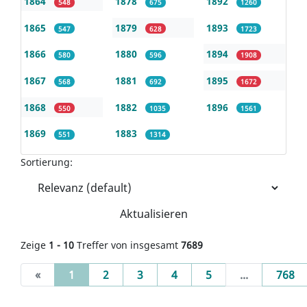
1864
1878
1892
548
675
1260
1865
1879
1893
547
628
1723
1866
1880
1894
580
596
1908
1867
1881
1895
568
692
1672
1868
1882
1896
550
1035
1561
1869
1883
551
1314
Sortierung:
Aktualisieren
Zeige
1 - 10
Treffer von insgesamt
7689
(current)
«
1
2
3
4
5
...
768