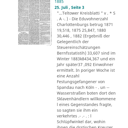
1885
25. Juli , Seite 3
"...Teltower Kreisblatti " v . * S
. A -. ) - Die Eduvohnerzahl
Charlottenburgs betrug 1871
19,518, 1875 25,847, 1880
30,446 , 1882 (Ergebniß der
Gelegentlich der
Steuereinschätzungen
Bernfsstatistih) 33,607 sind im
Winter 1883k8434,367 und ein
Jahr später37 ,092 Einwohner
ermittelt. In poriger Woche ist
eine Anzahl
Festungsgefangener von
Spandau nach Köln - . un --
Wasserstraßen boten dort den
Sklavenhändlern willkommene
l eines Gegenstandes fragte,
so sagten sie ihm ein
verkehrtes .- .- . : l
Schlüpfwinkel dar, wohin
ihnen die drstischen Kreuzer