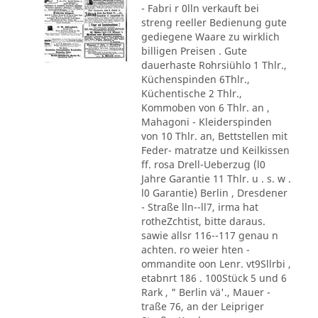
- Fabri r 0lln verkauft bei
streng reeller Bedienung gute
gediegene Waare zu wirklich
billigen Preisen . Gute
dauerhaste Rohrsiühlo 1 Thlr.,
Küchenspinden 6Thlr.,
Küchentische 2 Thlr.,
Kommoben von 6 Thlr. an ,
Mahagoni - Kleiderspinden
von 10 Thlr. an, Bettstellen mit
Feder- matratze und Keilkissen
ff. rosa Drell-Ueberzug (l0
Jahre Garantie 11 Thlr. u . s. w .
l0 Garantie) Berlin , Dresdener
- Straße lln--ll7, irma hat
rotheZchtist, bitte daraus.
sawie allsr 116--117 genau n
achten. ro weier hten -
ommandite oon Lenr. vt9Sllrbi ,
etabnrt 186 . 100Stück 5 und 6
Rark , " Berlin vä'., Mauer -
traße 76, an der Leipriger