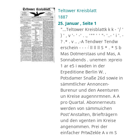
Teltower Kreisblatt
1887
25. Januar , Seite 1
"...Teltower Kreisblattk k k - '/ '
) ' , v '- ' -' . ., '"" ' ' "- '..- ' i '. -
? .* . v .. ,-A Tendwer Tendw
erschein - - - ´- ll ll ll S * . * S b
Mas Dotmerstaas und Mas, A
Sonnabends . unemen :epreio
1 ar e5 i waden in der
Erpeditione Berlin W. ,
Potsdamer Snaße 26d sowie in
sämmtlicher Annoncen-
Burenur und den Aeenturen
un Kreise augennrmnen. A A
pro Quartal. Abonnerneuts
werden von sämmuichen
Post'Anstalten, Briefträgern
und den vgenten im Kreise
angenommen. Prei der
einfacher PrtwZekle A v m S