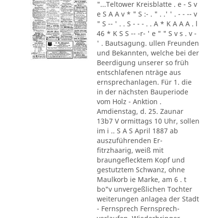
"...Teltower Kreisblatte . e - S v
e S A A v * " S :- . " . .' ' . - - -- v
" S -- ' . . S - - - . . A * K A A A . l
46 * K S S -- -r- ' e " " S v s . v -
' . Bautsagung. ullen Freunden
und Bekannten, welche bei der
Beerdigung unserer so früh
entschlafenen nträge aus
ernsprechanlagen. Für 1. die
in der nächsten Bauperiode
vom Holz - Anktion .
Amdienstag, d. 25. Zaunar
13b7 V ormittags 10 Uhr, sollen
im i .. S A S April 1887 ab
auszuführenden Er-
fitrzhaarig, weiß mit
braungeflecktem Kopf und
gestutztem Schwanz, ohne
Maulkorb ie Marke, am 6 . t
bo"v unvergeßlichen Tochter
weiterungen anlagea der Stadt
- Fernsprech Fernsprech-