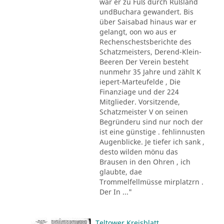
war er zu Fuß durch Rußland
undBuchara gewandert. Bis
über Saisabad hinaus war er
gelangt, oon wo aus er
Rechenschestsberichte des
Schatzmeisters, Derend-Klein-
Beeren Der Verein besteht
nunmehr 35 Jahre und zählt K
iepert-Marteufelde , Die
Finanziage und der 224
Mitglieder. Vorsitzende,
Schatzmeister V on seinen
Begründeru sind nur noch der
ist eine günstige . fehlinnusten
Augenblicke. Je tiefer ich sank ,
desto wilden mönu das
Brausen in den Ohren , ich
glaubte, dae
Trommelfellmüsse mirplatzrn .
Der In ..."
Teltower Kreisblatt