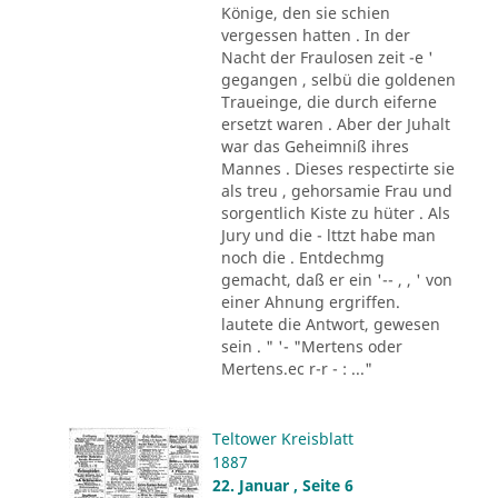
Könige, den sie schien
vergessen hatten . In der
Nacht der Fraulosen zeit -e '
gegangen , selbü die goldenen
Traueinge, die durch eiferne
ersetzt waren . Aber der Juhalt
war das Geheimniß ihres
Mannes . Dieses respectirte sie
als treu , gehorsamie Frau und
sorgentlich Kiste zu hüter . Als
Jury und die - lttzt habe man
noch die . Entdechmg
gemacht, daß er ein '-- , , ' von
einer Ahnung ergriffen.
lautete die Antwort, gewesen
sein . " '- "Mertens oder
Mertens.ec r-r - : ..."
Teltower Kreisblatt
1887
22. Januar , Seite 6