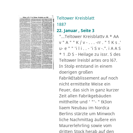
Teltower Kreisblatt
1887
22. Januar , Seite 3
"...Teltower Kreisblattv A * AA
v " A " " K / v - . . . -rr . " ´1 K s .'
u- e " " 'i l i . . - 'i S v -.". i A A S
* 1 .D S - Heilage zu issr. S des
Teltower lreisbl artes oro l67.
In Stolp entstand in einem
doerigen großen
FabrikEtablissement auf noch
nicht ermittelte Weise ein
Feuer, das sich in ganz kurzer
Zeit allen Fabrikgebäuden
mittheilte und ' "'- " tk3on
liaem Neubau im Nordca
Berlins stärzte um Minwoch
liche Nachmittag äußere ein
Maurerlehrling sowie vom
dritten Stock herab auf den