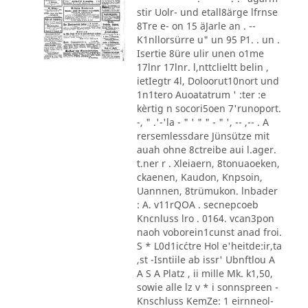
stir Uolr- und etall8ärge lfrnse
8Tre e- on 15 äJarle an . --
K1nllorsürre u" un 95 P1. . un .
Isertie 8üre ulir unen o1me
17lnr 17lnr. l,nttclieltt belin ,
ietIegtr 4l, Doloorut10nort und
1n1tero Auoatatrum ' :ter :e
kèrtig n socori5oen 7'runoport.
-, " .'-'la - " ' " " - " ', -- ,-- . A
rersemlessdare Jünsütze mit
auah ohne 8ctreibe aui l.ager.
t.ner r . Xleiaern, 8tonuaoeken,
ckaenen, Kaudon, Knpsoin,
Uannnen, 8trümukon. lnbader
: A. v11rQOA . secnepcoeb
Kncnluss lro . 0164. vcan3pon
naoh voborein1cunst anad froi.
S * L0d1ic´ctre Hol e'heitde:ir,ta
,st -Isntiile ab issr' Ubnftlou A
A S A Platz , ii mille Mk. k1,50,
sowie alle lz v * i sonnspreen -
Knschluss KemZe: 1 eirnneol-