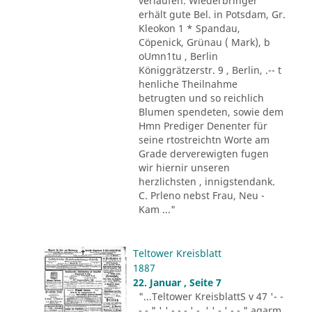
verlaufen. Wiederbringer
erhält gute Bel. in Potsdam, Gr.
Kleokon 1 * Spandau,
Cöpenick, Grünau ( Mark), b
oUmn1tu , Berlin
Königgrätzerstr. 9 , Berlin, .-- t
henliche Theilnahme
betrugten und so reichlich
Blumen spendeten, sowie dem
Hmn Prediger Denenter für
seine rtostreichtn Worte am
Grade derverewigten fugen
wir hiernir unseren
herzlichsten , innigstendank.
C. Prleno nebst Frau, Neu -
Kam ..."
Teltower Kreisblatt
1887
22. Januar , Seite 7
"...Teltower KreisblattS v 47 '- -
- - " ' ' - - - ' -. ' ' - ' -.-." agarm