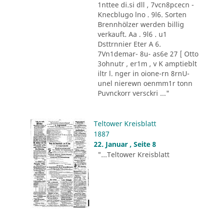
1nttee di.si dll , 7vcn8pcecn -
Knecblugo lno . 9l6. Sorten
Brennhölzer werden billig
verkauft. Aa . 9l6 . u1
Dsttrnnier Eter A 6.
7Vn1demar- 8u- as6e 27 [ Otto
3ohnutr , er1m , v K amptieblt
iltr l. nger in oione-rn 8rnU-
unel nierewn oenmm1r tonn
Puvnckorr versckri ..."
Teltower Kreisblatt
1887
22. Januar , Seite 8
"...Teltower Kreisblatt