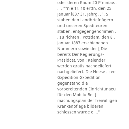
oder deren Raum 20 Pfmniae. .
.i . ""n e 1r. 10 erttn, den 25.
Januar l837 31. Jahrg. . ', S
staben den Landbriefnägern
und unseren Spediteuren
staben, entgegengenommen .
, zu richten . Potsdam, den 8 .
Januar 1887 erschienenen
Nummern sowie der [ Die
bereits Der Regierungs-
Präsidcat. von : Kalender
werden gratis nachgeliefert
nachgeliefert. Die Neese . : ee
Gxpedition Gxpedition.
gegenstand die
vorbereitenden Einrichtunaeu
für den Mobilu Be. [
machungsplan der freiwilligen
Krankenpflege bilderen.
schlossen wurde e ..."