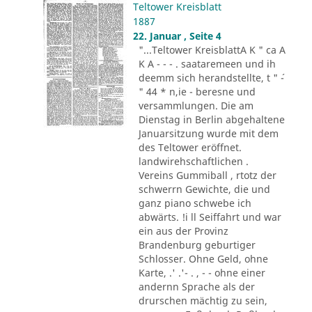
Teltower Kreisblatt
1887
22. Januar , Seite 4
"...Teltower KreisblattA K " ca A
K A - - - . saataremeen und ih
deemm sich herandstellte, t " ´-
" 44 * n,ie - beresne und
versammlungen. Die am
Dienstag in Berlin abgehaltene
Januarsitzung wurde mit dem
des Teltower eröffnet.
landwirehschaftlichen .
Vereins Gummiball , rtotz der
schwerrn Gewichte, die und
ganz piano schwebe ich
abwärts. !i ll Seiffahrt und war
ein aus der Provinz
Brandenburg geburtiger
Schlosser. Ohne Geld, ohne
Karte, .' .'- . , - - ohne einer
andernn Sprache als der
drurschen mächtig zu sein,