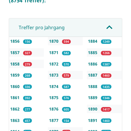
(8754 Treffer):
Treffer pro Jahrgang
1856
1870
1884
156
594
1249
1857
1871
1885
327
582
1266
1858
1872
1886
279
570
1387
1859
1873
1887
268
579
1460
1860
1874
1888
336
587
1435
1861
1875
1889
392
576
1346
1862
1876
1890
277
605
1417
1863
1877
1891
457
154
1460