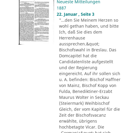
Neueste Mitteilungen
1887
22. Januar , Seite 3
"...den Sie Meinem Herzen so
wohl gethan haben, und bitte
Ich, daß Sie dies dem
Herrenhause
aussprechen.&quot;
Bischofswahl in Breslau. Das
Domcapitel hat die
Candidatenliste aufgestellt
und der Regierung
eingereicht. Auf ihr sollen sich
u. A. befinden: Bischof Haffner
von Mainz, Bischof Kopp von
Fulda, Benediktiner-Erzabt
Maurus Wolter in Seckau
(Steiermark) Weihbischof
Gleich, der vom Kapitel für die
Zeit der Bischofsvacanz
erwählte, übrigens
hochbetagte Vicar. Die
„Germania&quot; hat sich