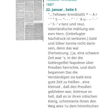
1887
22. Januar , Seite 5
"...Teltower KreisblattS * -- A r
' " " S --- "- - - " ' -' ´ A u - -- ' - '
--' S -' v tanz und reuz.
Vaterländische mählung von
eorv Hvrn. (Unbefugter
Nachdruck ist verboren.) Gold
und Silber tonnte nicht darin
sein, denn das war
(Fortsetzung .) Ja, eine schwere
Zeit wae 's, in der die
Gottesgeißel Napoleon über
Preußen herrschte, und doch
begannen Das die
Verständigen sie bald eine
gute Zeit zu heißen . eine
Kleinod , daß den Preußen
geblieben war, bietreue so
hell, daß es ür ihren irdischen
König, schimmerte ihnen den
Weg wies 1u dem himmlischen