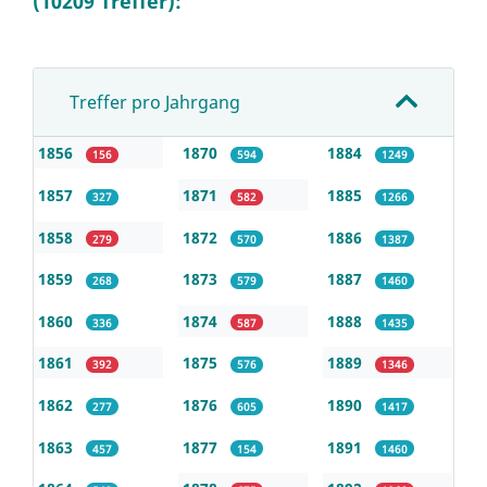
(10209 Treffer):
Treffer pro Jahrgang
1856
1870
1884
156
594
1249
1857
1871
1885
327
582
1266
1858
1872
1886
279
570
1387
1859
1873
1887
268
579
1460
1860
1874
1888
336
587
1435
1861
1875
1889
392
576
1346
1862
1876
1890
277
605
1417
1863
1877
1891
457
154
1460