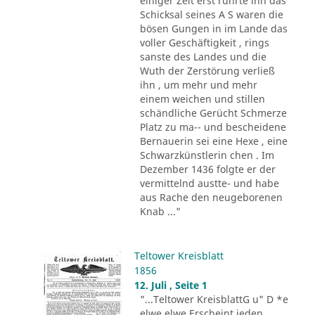
einiger Zeit erst rührte ihn das
Schicksal seines A S waren die
bösen Gungen in im Lande das
voller Geschäftigkeit , rings
sanste des Landes und die
Wuth der Zerstörung verließ
ihn , um mehr und mehr
einem weichen und stillen
schändliche Gerücht Schmerze
Platz zu ma-- und bescheidene
Bernauerin sei eine Hexe , eine
Schwarzkünstlerin chen . Im
Dezember 1436 folgte er der
vermittelnd austte- und habe
aus Rache den neugeborenen
Knab ..."
Teltower Kreisblatt
1856
12. Juli , Seite 1
"...Teltower KreisblattG u" D *e
elwe elwe Erscheint jeden