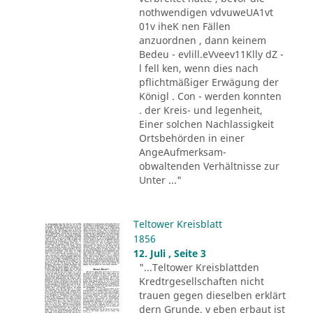
nothwendigen vdvuweUA1vt
01v iheK nen Fällen
anzuordnen , dann keinem
Bedeu - evlill.eVveev11Klly dZ -
l fell ken, wenn dies nach
pflichtmäßiger Erwägung der
Königl . Con - werden konnten
. der Kreis- und legenheit,
Einer solchen Nachlassigkeit
Ortsbehörden in einer
AngeAufmerksam-
obwaltenden Verhältnisse zur
Unter ..."
Teltower Kreisblatt
1856
12. Juli , Seite 3
"...Teltower Kreisblattden
Kredtrgesellschaften nicht
trauen gegen dieselben erklärt
dern Grunde. v eben erbaut ist