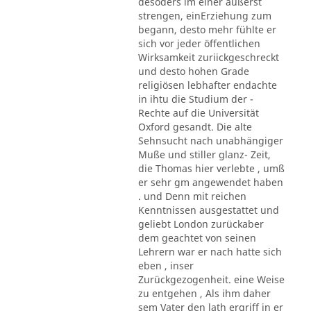
desoders im einer äußerst
strengen, einErziehung zum
begann, desto mehr fühlte er
sich vor jeder öffentlichen
Wirksamkeit zuriickgeschreckt
und desto hohen Grade
religiösen lebhafter endachte
in ihtu die Studium der -
Rechte auf die Universität
Oxford gesandt. Die alte
Sehnsucht nach unabhängiger
Muße und stiller glanz- Zeit,
die Thomas hier verlebte , umß
er sehr gm angewendet haben
. und Denn mit reichen
Kenntnissen ausgestattet und
geliebt London zurückaber
dem geachtet von seinen
Lehrern war er nach hatte sich
eben , inser
Zurückgezogenheit. eine Weise
zu entgehen , Als ihm daher
sem Vater den lath ergriff in er