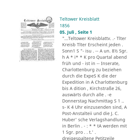
Teltower Kreisblatt
1856
05. Juli , Seite 1
"...Teltower Kreisblattv. .- Tlter
Kreisb Tlter Erscheint jeden .
Sonn1 S "- isu . -- A un. 8½ Sgr.
h A * i* * K pro Quartal abend
früh und - ist in -- Inserate,
Charlottenburg zu beziehen
durch die ExpeS K die der
Expedition in A Charlottenburg
bis A dition , Kirchstraße 26,
auswärts durch alle . -e
Donnerstag Nachmittag S 1 ..
s- K 4 Uhr einzusenden sind, A
Post-Anstalteii und die J. C.
Huber' sche Verlagshandlung
in Berlin . - : * * tA werden mit
1 Sgr. pro . . t.' .
dreigespaltene Petitzeile