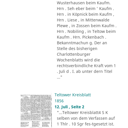
Wusterhausen beim Kaufm.
Hrn . Seh eber beim ' Kaufm .
Hrn . in Köpnick beim Kaufm ,
Hrn . Liese , in Mittenwalde
Plewe , in Zossen beim Kaufm .
Hrn . Nobiling , in Teltow beim
Kaufm . Hrn. Pickenbach .
Bekanntmachun g. Der an
Stelle des bisherigen
Charlottenburger
Wochenblatts wird die
rechtsverbindliche Kraft vom 1
. Juli d . I. ab unter dern Titel
..."
Teltower Kreisblatt
1856
12. Juli , Seite 2
"...Teltower Kreisblatt4 S K
selben von dem Verfassen auf
1 Thlr . 10 Sgr fes-tgesetzt ist.