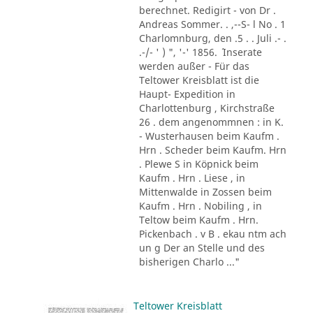
berechnet. Redigirt - von Dr .
Andreas Sommer. . ,--S- l No . 1
Charlomnburg, den .5 . . Juli .- .
.-/- ' ) ", '-' 1856. ´ Inserate
werden außer - Für das
Teltower Kreisblatt ist die
Haupt- Expedition in
Charlottenburg , Kirchstraße
26 . dem angenommnen : in K.
- Wusterhausen beim Kaufm .
Hrn . Scheder beim Kaufm. Hrn
. Plewe S in Köpnick beim
Kaufm . Hrn . Liese , in
Mittenwalde in Zossen beim
Kaufm . Hrn . Nobiling , in
Teltow beim Kaufm . Hrn.
Pickenbach . v B . ekau ntm ach
un g Der an Stelle und des
bisherigen Charlo ..."
Teltower Kreisblatt