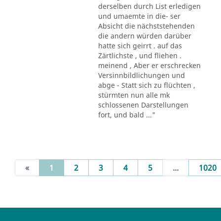
derselben durch List erledigen
und umaemte in die- ser
Absicht die nächststehenden
die andern würden darüber
hatte sich geirrt . auf das
Zärtlichste , und fliehen .
meinend , Aber er erschrecken
Versinnbildlichungen und
abge - Statt sich zu flüchten ,
stürmten nun alle mk
schlossenen Darstellungen
fort, und bald ..."
(current)
«
1
2
3
4
5
...
1020