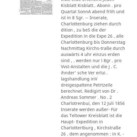
Kisblatt Kisblatt.. Abonn . pro
Quartal SonnA abend frlih und
ist in 8 Sgr. -- Inserate,
Charlottenburg ziehen durch
dition , zu beS die der
Expedition in die Expe 26 , alle
Charlottenburg bis Donnerstag
Nachmittag Kirchs-traße durch
auswärts 4 uhr einzus erden
sind , . werden nur l 8gr . pro
Vvst-Anstalten und die J . C.
ihnder' sche Ver erlui .
lagshandlung inV
dreigespaltene Petrtzeile
berechnet. Redigirt von Dr .
Andreas Sommer . No . 2
Charlotrenbui, den 12 Juli 1856
Inserate werden außer- Für
das Teltower Kreisblatt ist die
Haupt- Expedition in
Charlottertburg , Kirchstraße
26 . dem angenommen : in K. -