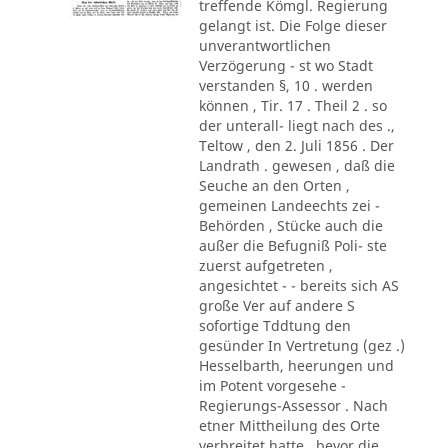
treffende Kömgl. Regierung
gelangt ist. Die Folge dieser
unverantwortlichen
Verzögerung - st wo Stadt
verstanden §, 10 . werden
können , Tir. 17 . Theil 2 . so
der unterall- liegt nach des .,
Teltow , den 2. Juli 1856 . Der
Landrath . gewesen , daß die
Seuche an den Orten ,
gemeinen Landeechts zei -
Behörden , Stücke auch die
außer die Befugniß Poli- ste
zuerst aufgetreten ,
angesichtet - - bereits sich AS
große Ver auf andere S
sofortige Tddtung den
gesünder In Vertretung (gez .)
Hesselbarth, heerungen und
im Potent vorgesehe -
Regierungs-Assessor . Nach
etner Mittheilung des Orte
verbreitet hatte , bevor die