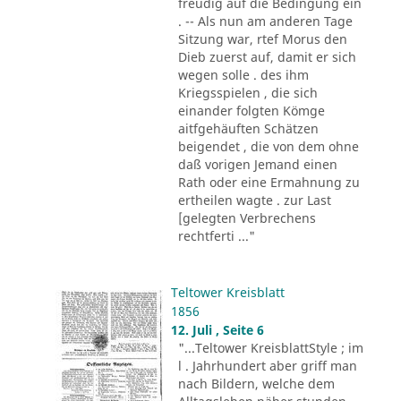
freudig auf die Bedingung ein
. -- Als nun am anderen Tage
Sitzung war, rtef Morus den
Dieb zuerst auf, damit er sich
wegen solle . des ihm
Kriegsspielen , die sich
einander folgten Kömge
aitfgehäuften Schätzen
beigendet , die von dem ohne
daß vorigen Jemand einen
Rath oder eine Ermahnung zu
ertheilen wagte . zur Last
[gelegten Verbrechens
rechtferti ..."
Teltower Kreisblatt
1856
12. Juli , Seite 6
"...Teltower KreisblattStyle ; im
l . Jahrhundert aber griff man
nach Bildern, welche dem