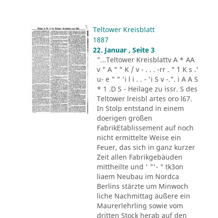
Teltower Kreisblatt
1887
22. Januar , Seite 3
"...Teltower Kreisblattv A * AA
v " A " " K / v - . . . -rr . " ´1 K s .'
u- e " " 'i l i . . - 'i S v -.". i A A S
* 1 .D S - Heilage zu issr. S des
Teltower lreisbl artes oro l67.
In Stolp entstand in einem
doerigen großen
FabrikEtablissement auf noch
nicht ermittelte Weise ein
Feuer, das sich in ganz kurzer
Zeit allen Fabrikgebäuden
mittheilte und ' "'- " tk3on
liaem Neubau im Nordca
Berlins stärzte um Minwoch
liche Nachmittag äußere ein
Maurerlehrling sowie vom
dritten Stock herab auf den