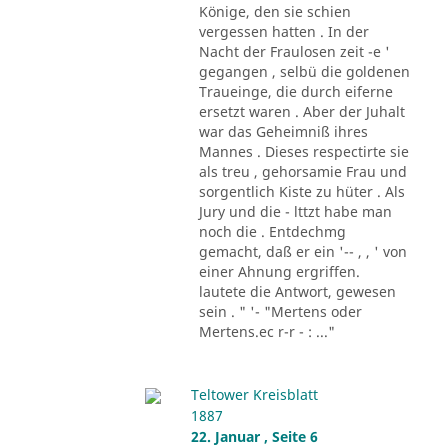
Könige, den sie schien
vergessen hatten . In der
Nacht der Fraulosen zeit -e '
gegangen , selbü die goldenen
Traueinge, die durch eiferne
ersetzt waren . Aber der Juhalt
war das Geheimniß ihres
Mannes . Dieses respectirte sie
als treu , gehorsamie Frau und
sorgentlich Kiste zu hüter . Als
Jury und die - lttzt habe man
noch die . Entdechmg
gemacht, daß er ein '-- , , ' von
einer Ahnung ergriffen.
lautete die Antwort, gewesen
sein . " '- "Mertens oder
Mertens.ec r-r - : ..."
Teltower Kreisblatt
1887
22. Januar , Seite 6