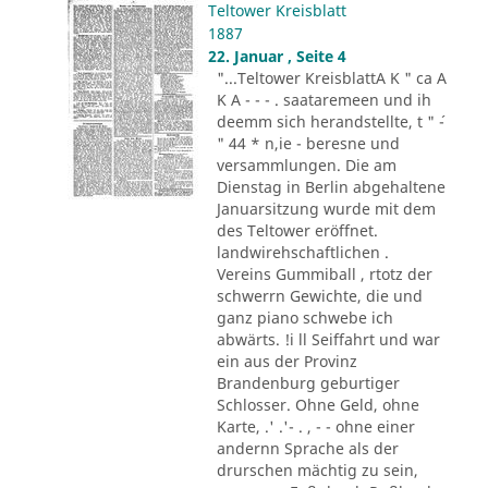
Teltower Kreisblatt
1887
22. Januar , Seite 4
"...Teltower KreisblattA K " ca A
K A - - - . saataremeen und ih
deemm sich herandstellte, t " ´-
" 44 * n,ie - beresne und
versammlungen. Die am
Dienstag in Berlin abgehaltene
Januarsitzung wurde mit dem
des Teltower eröffnet.
landwirehschaftlichen .
Vereins Gummiball , rtotz der
schwerrn Gewichte, die und
ganz piano schwebe ich
abwärts. !i ll Seiffahrt und war
ein aus der Provinz
Brandenburg geburtiger
Schlosser. Ohne Geld, ohne
Karte, .' .'- . , - - ohne einer
andernn Sprache als der
drurschen mächtig zu sein,