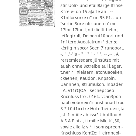
stir Uolr- und etall8ärge lfrnse
8Tre e- on 15 äJarle an . --
K1nllorsürre u" un 95 P1. . un .
Isertie 8üre ulir unen o1me
17lnr 17lnr. l,nttclieltt belin ,
ietIegtr 4l, Doloorut10nort und
1n1tero Auoatatrum ' :ter :e
kèrtig n socori5oen 7'runoport.
-, " .'-'la - " ' " " - " ', -- ,-- . A
rersemlessdare Jünsütze mit
auah ohne 8ctreibe aui l.ager.
t.ner r . Xleiaern, 8tonuaoeken,
ckaenen, Kaudon, Knpsoin,
Uannnen, 8trümukon. lnbader
: A. v11rQOA . secnepcoeb
Kncnluss lro . 0164. vcan3pon
naoh voborein1cunst anad froi.
S * L0d1ic´ctre Hol e'heitde:ir,ta
,st -Isntiile ab issr' Ubnftlou A
A S A Platz , ii mille Mk. k1,50,
sowie alle lz v * i sonnspreen -
Knschluss KemZe: 1 eirnneol-