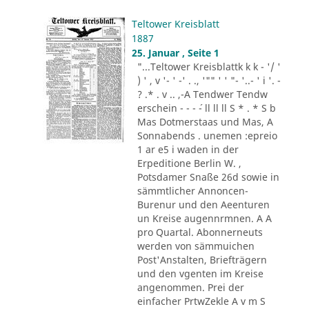
Teltower Kreisblatt
1887
25. Januar , Seite 1
"...Teltower Kreisblattk k k - '/ '
) ' , v '- ' -' . ., '"" ' ' "- '..- ' i '. -
? .* . v .. ,-A Tendwer Tendw
erschein - - - ´- ll ll ll S * . * S b
Mas Dotmerstaas und Mas, A
Sonnabends . unemen :epreio
1 ar e5 i waden in der
Erpeditione Berlin W. ,
Potsdamer Snaße 26d sowie in
sämmtlicher Annoncen-
Burenur und den Aeenturen
un Kreise augennrmnen. A A
pro Quartal. Abonnerneuts
werden von sämmuichen
Post'Anstalten, Briefträgern
und den vgenten im Kreise
angenommen. Prei der
einfacher PrtwZekle A v m S