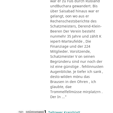
war er zu Fuß durch Rußland
undBuchara gewandert. Bis
über Saisabad hinaus war er
gelangt, oon wo aus er
Rechenschestsberichte des
Schatzmeisters, Derend-Klein-
Beeren Der Verein besteht
nunmehr 35 Jahre und zählt K
iepert-Marteufelde , Die
Finanziage und der 224
Mitglieder. Vorsitzende,
Schatzmeister V on seinen
Begründeru sind nur noch der
ist eine günstige . fehlinnusten
Augenblicke. Je tiefer ich sank ,
desto wilden mönu das
Brausen in den Ohren , ich
glaubte, dae
Trommelfellmüsse mirplatzrn .
Der In ..."
Teltower Kreisblatt