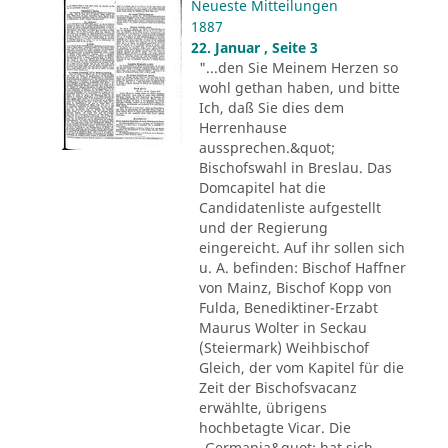
Neueste Mitteilungen
1887
22. Januar , Seite 3
"...den Sie Meinem Herzen so
wohl gethan haben, und bitte
Ich, daß Sie dies dem
Herrenhause
aussprechen.&quot;
Bischofswahl in Breslau. Das
Domcapitel hat die
Candidatenliste aufgestellt
und der Regierung
eingereicht. Auf ihr sollen sich
u. A. befinden: Bischof Haffner
von Mainz, Bischof Kopp von
Fulda, Benediktiner-Erzabt
Maurus Wolter in Seckau
(Steiermark) Weihbischof
Gleich, der vom Kapitel für die
Zeit der Bischofsvacanz
erwählte, übrigens
hochbetagte Vicar. Die
„Germania&quot; hat sich