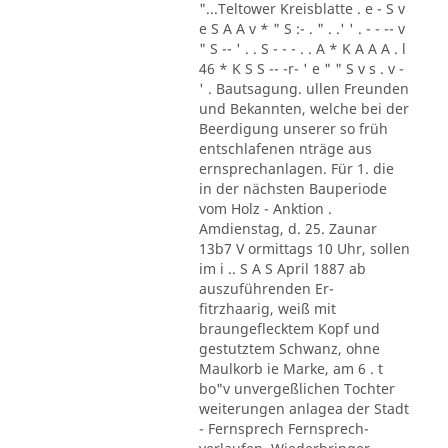
"...Teltower Kreisblatte . e - S v
e S A A v * " S :- . " . .' ' . - - -- v
" S -- ' . . S - - - . . A * K A A A . l
46 * K S S -- -r- ' e " " S v s . v -
' . Bautsagung. ullen Freunden
und Bekannten, welche bei der
Beerdigung unserer so früh
entschlafenen nträge aus
ernsprechanlagen. Für 1. die
in der nächsten Bauperiode
vom Holz - Anktion .
Amdienstag, d. 25. Zaunar
13b7 V ormittags 10 Uhr, sollen
im i .. S A S April 1887 ab
auszuführenden Er-
fitrzhaarig, weiß mit
braungeflecktem Kopf und
gestutztem Schwanz, ohne
Maulkorb ie Marke, am 6 . t
bo"v unvergeßlichen Tochter
weiterungen anlagea der Stadt
- Fernsprech Fernsprech-