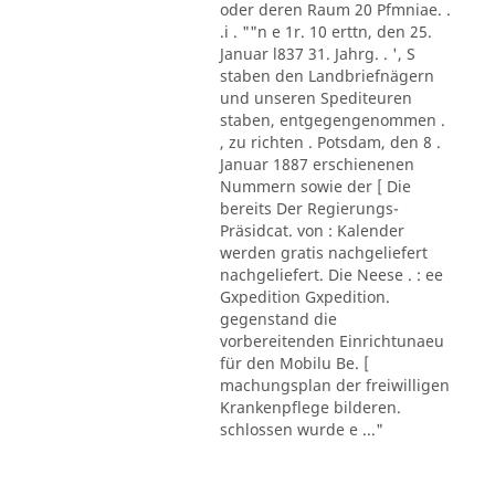
oder deren Raum 20 Pfmniae. .
.i . ""n e 1r. 10 erttn, den 25.
Januar l837 31. Jahrg. . ', S
staben den Landbriefnägern
und unseren Spediteuren
staben, entgegengenommen .
, zu richten . Potsdam, den 8 .
Januar 1887 erschienenen
Nummern sowie der [ Die
bereits Der Regierungs-
Präsidcat. von : Kalender
werden gratis nachgeliefert
nachgeliefert. Die Neese . : ee
Gxpedition Gxpedition.
gegenstand die
vorbereitenden Einrichtunaeu
für den Mobilu Be. [
machungsplan der freiwilligen
Krankenpflege bilderen.
schlossen wurde e ..."