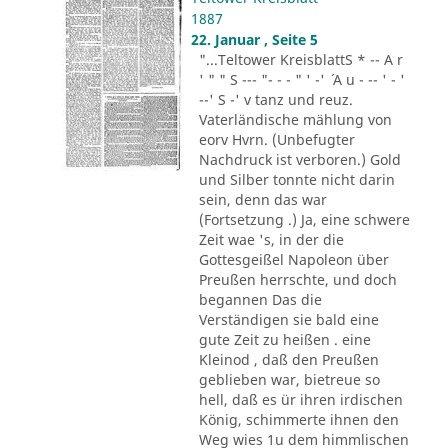
1887
22. Januar , Seite 5
"...Teltower KreisblattS * -- A r
' " " S --- "- - - " ' -' ´ A u - -- ' - '
--' S -' v tanz und reuz.
Vaterländische mählung von
eorv Hvrn. (Unbefugter
Nachdruck ist verboren.) Gold
und Silber tonnte nicht darin
sein, denn das war
(Fortsetzung .) Ja, eine schwere
Zeit wae 's, in der die
Gottesgeißel Napoleon über
Preußen herrschte, und doch
begannen Das die
Verständigen sie bald eine
gute Zeit zu heißen . eine
Kleinod , daß den Preußen
geblieben war, bietreue so
hell, daß es ür ihren irdischen
König, schimmerte ihnen den
Weg wies 1u dem himmlischen