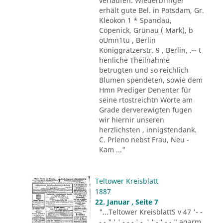
verlaufen. Wiederbringer
erhält gute Bel. in Potsdam, Gr.
Kleokon 1 * Spandau,
Cöpenick, Grünau ( Mark), b
oUmn1tu , Berlin
Königgrätzerstr. 9 , Berlin, .-- t
henliche Theilnahme
betrugten und so reichlich
Blumen spendeten, sowie dem
Hmn Prediger Denenter für
seine rtostreichtn Worte am
Grade derverewigten fugen
wir hiernir unseren
herzlichsten , innigstendank.
C. Prleno nebst Frau, Neu -
Kam ..."
Teltower Kreisblatt
1887
22. Januar , Seite 7
"...Teltower KreisblattS v 47 '- -
- - " ' ' - - - ' -. ' ' - ' -.-." agarm