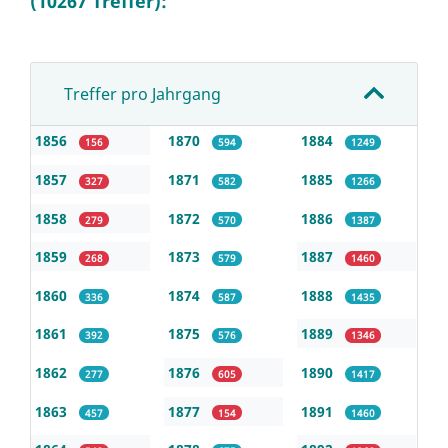
(10267 Treffer):
Treffer pro Jahrgang
1856
1870
1884
156
594
1249
1857
1871
1885
327
582
1266
1858
1872
1886
279
570
1387
1859
1873
1887
268
579
1460
1860
1874
1888
336
587
1435
1861
1875
1889
392
576
1346
1862
1876
1890
277
605
1417
1863
1877
1891
457
154
1460