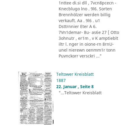
1nttee di.si dll , 7vcn8pcecn -
Knecblugo lno . 9l6. Sorten
Brennhölzer werden billig
verkauft. Aa . 9l6 . u1
Dsttrnnier Eter A 6.
7Vn1demar- 8u- as6e 27 [ Otto
3ohnutr , er1m , v K amptieblt
iltr l. nger in oione-rn 8rnU-
unel nierewn oenmm1r tonn
Puvnckorr versckri ..."
Teltower Kreisblatt
1887
22. Januar , Seite 8
"...Teltower Kreisblatt