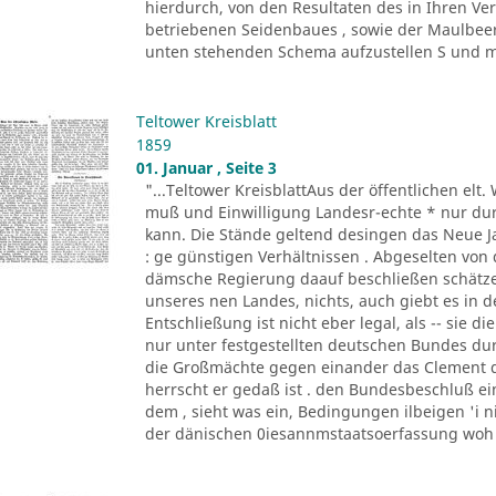
hierdurch, von den Resultaten des in Ihren Ve
betriebenen Seidenbaues , sowie der Maulb
unten stehenden Schema aufzustellen S und mir 
Teltower Kreisblatt
1859
01. Januar , Seite 3
"...Teltower KreisblattAus der öffentlichen e
muß und Einwilligung Landesr-echte * nur durch
kann. Die Stände geltend desingen das Neue J
: ge günstigen Verhältnissen . Abgeselten vo
dämsche Regierung daauf beschließen schätz
unseres nen Landes, nichts, auch giebt es in d
Entschließung ist nicht eber legal, als -- sie 
nur unter festgestellten deutschen Bundes du
die Großmächte gegen einander das Clement d
herrscht er gedaß ist . den Bundesbeschluß ein
dem , sieht was ein, Bedingungen ilbeigen 'i n
der dänischen 0iesannmstaatsoerfassung woh .