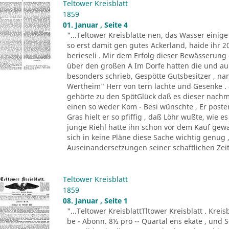
Teltower Kreisblatt
1859
01. Januar , Seite 4
"...Teltower Kreisblatte nen, das Wasser eini
so erst damit gen gutes Ackerland, haide ihr
berieseli . Mir dem Erfolg dieser Bewässerung
über den großen A Im Dorfe hatten die und auß
besonders schrieb, Gespötte Gutsbesitzer , na
Wertheim" Herr von tern lachte und Gesenke .
gehörte zu den SpötGlück daß es dieser nachma
einen so weder Kom - Besi wünschte , Er post
Gras hielt er so pfiffig , daß Löhr wußte, wie 
junge Riehl hatte ihn schon vor dem Kauf gewa
sich in keine Pläne diese Sache wichtig genug 
Auseinandersetzungen seiner schaftlichen Zeits
Teltower Kreisblatt
1859
08. Januar , Seite 1
"...Teltower KreisblattTltower Kreisblatt . Krei
be - Abonn. 8½ pro -- Quartal ens ekate , und S