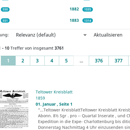
1882
550
1035
1883
551
1314
Aktualisieren
rung:
1 - 10
Treffer von insgesamt
3761
(current)
1
2
3
4
5
...
376
377
Teltower Kreisblatt
1859
01. Januar , Seite 1
"...Teltower KreisblattTeltower Kreisblatt Kreis
Abonn. 8½ Sgr . pro -- Quartal Inserate , und 
Expedition in die Expe- Charlottenburg bis diti
Donnerstag Nachmittag 4 Uhr einzusenden sind