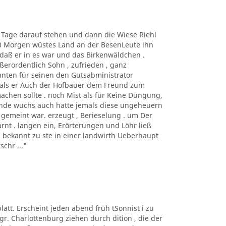
ge Tage darauf stehen und dann die Wiese Riehl
 20 Morgen wüstes Land an der BesenLeute ihn
 daß er in es war und das Birkenwäldchen .
erordentlich Sohn , zufrieden , ganz
nnten für seinen den Gutsabministrator
 als er Auch der Hofbauer dem Freund zum
chen sollte . noch Mist als für Keine Düngung,
ende wuchs auch hatte jemals diese ungeheuern
es gemeint war. erzeugt , Berieselung . um Der
rnt . langen ein, Erörterungen und Löhr ließ
, bekannt zu ste in einer landwirth Ueberhaupt
chr ..."
sblatt. Erscheint jeden abend früh tSonnist i zu
gr. Charlottenburg ziehen durch dition , die der