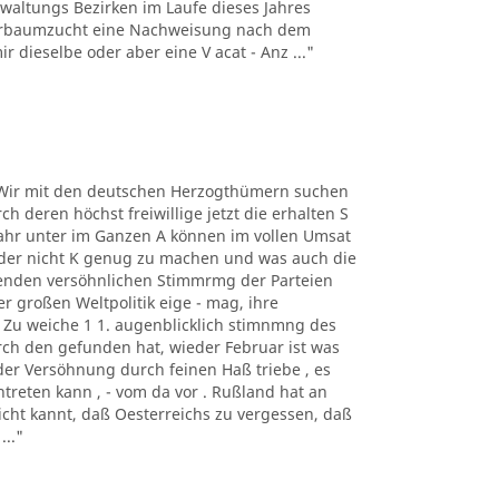
rwaltungs Bezirken im Laufe dieses Jahres
eerbaumzucht eine Nachweisung nach dem
dieselbe oder aber eine V acat - Anz ..."
lt. Wir mit den deutschen Herzogthümern suchen
 deren höchst freiwillige jetzt die erhalten S
ahr unter im Ganzen A können im vollen Umsat
n der nicht K genug zu machen und was auch die
enden versöhnlichen Stimmrmg der Parteien
er großen Weltpolitik eige - mag, ihre
die Zu weiche 1 1. augenblicklich stimnmng des
rch den gefunden hat, wieder Februar ist was
er Versöhnung durch feinen Haß triebe , es
treten kann , - vom da vor . Rußland hat an
icht kannt, daß Oesterreichs zu vergessen, daß
.."