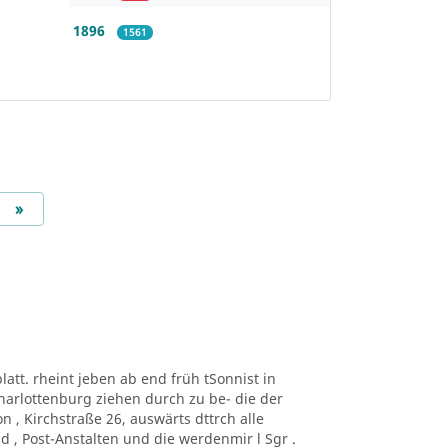
1896
1561
Next
»
blatt. rheint jeben ab end früh tSonnist in
Charlottenburg ziehen durch zu be- die der
on , Kirchstraße 26, auswärts dttrch alle
 , Post-Anstalten und die werdenmir l Sgr .