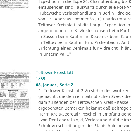
Expedition in die Expe 26, Charlottenburg bis
emzusenden sind , auswärts durch alle Post-Ans
Hubewsche Verlagshandlung in Berlin . dreiges
von Dr . Andreas Sommer 'o . 13 Eharlottmburg
Teltower Kreisblatt ist die Haupt- Expedition i
angenonunen : in K. Vlusterhausen beim Kaufm .
in Zossen beim Kaufm . in Köpenick beim Kaufm.
in Teltow beim Kaufm . Hrn. Pi ckenbach . Amtl
Errichtung eines Denkmals für Aldre cht Th ä
in unserm Va ..."
Teltower Kreisblatt
1859
08. Januar , Seite 2
"...Teltower Kreisblatt2 Vorstehendes wird ken
gemacht , die den rein patriotischen Zweck di
dam zu senden oer Teltowschen Kreis - Kasse 
ergebensten Bemerken bekannt daß Beiträge o
Herrn Kreis-Seeretair Peschel in Empfang ge
. von Der Landrath v. d. Verloosung Auf die im
Schuldvorschreibungen der Staats Anleihe vom 