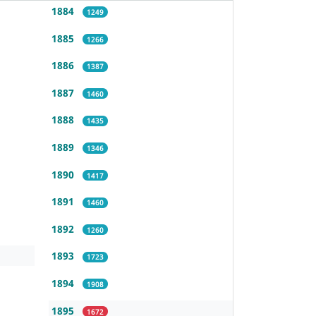
1884
1249
1885
1266
1886
1387
1887
1460
1888
1435
1889
1346
1890
1417
1891
1460
1892
1260
1893
1723
1894
1908
1895
1672