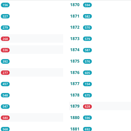
1870
156
594
1871
327
582
1872
279
570
1873
268
579
1874
336
587
1875
392
576
1876
277
605
1877
457
154
1878
548
675
1879
547
628
1880
580
596
1881
568
692