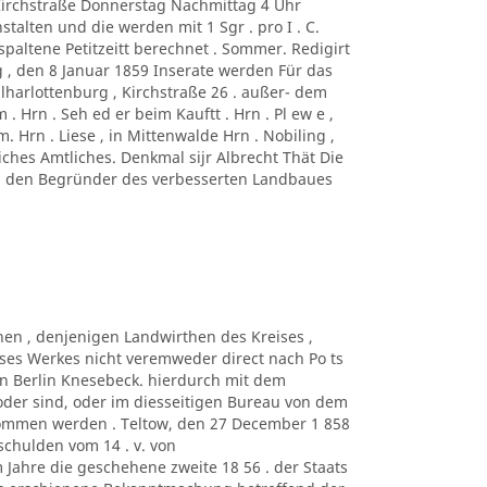
 Kirchstraße Donnerstag Nachmittag 4 Uhr
talten und die werden mit 1 Sgr . pro I . C.
paltene Petitzeitt berechnet . Sommer. Redigirt
 , den 8 Januar 1859 Inserate werden Für das
n lharlottenburg , Kirchstraße 26 . außer- dem
 Hrn . Seh ed er beim Kauftt . Hrn . Pl ew e ,
 Hrn . Liese , in Mittenwalde Hrn . Nobiling ,
iches Amtliches. Denkmal sijr Albrecht Thät Die
r , den Begründer des verbesserten Landbaues
nen , denjenigen Landwirthen des Kreises ,
eses Werkes nicht veremweder direct nach Po ts
in Berlin Knesebeck. hierdurch mit dem
der sind, oder im diesseitigen Bureau von dem
nommen werden . Teltow, den 27 December 1 858
 schulden vom 14 . v. von
Jahre die geschehene zweite 18 56 . der Staats