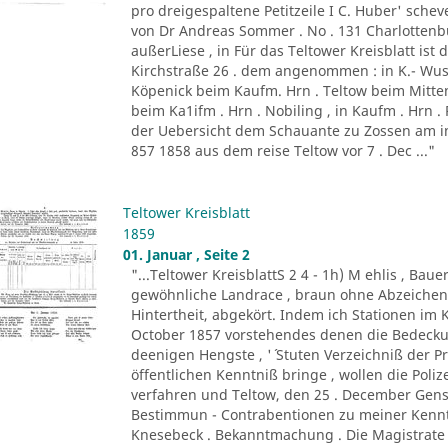
pro dreigespaltene Petitzeile I C. Huber' schev
von Dr Andreas Sommer . No . 131 Charlottenb
außerLiese , in Für das Teltower Kreisblatt ist 
Kirchstraße 26 . dem angenommen : in K.- Wust
Köpenick beim Kaufm. Hrn . Teltow beim Mitten
beim Ka1ifm . Hrn . Nobiling , in Kaufm . Hrn .
der Uebersicht dem Schauante zu Zossen am i
857 1858 aus dem reise Teltow vor 7 . Dec ..."
Teltower Kreisblatt
1859
01. Januar , Seite 2
"...Teltower KreisblattS 2 4 - 1h) M ehlis , Baue
gewöhnliche Landrace , braun ohne Abzeiche
Hintertheit, abgekört. Indem ich Stationen im 
October 1857 vorstehendes denen die Bedecku
deenigen Hengste , '´ Stuten Verzeichniß der Pr
öffentlichen Kenntniß bringe , wollen die Pol
verfahren und Teltow, den 25 . December Gen
Bestimmun - Contrabentionen zu meiner Kenntn
Knesebeck . Bekanntmachung . Die Magistrate 