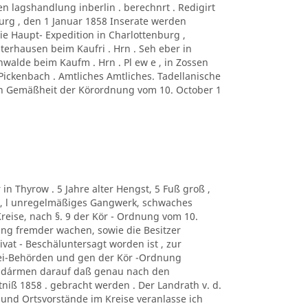
en lagshandlung inberlin . berechnrt . Redigirt
urg , den 1 Januar 1858 Inserate werden
die Haupt- Expedition in Charlottenburg ,
erhausen beim Kaufri . Hrn . Seh eber in
walde beim Kaufm . Hrn . Pl ew e , in Zossen
 Pickenbach . Amtliches Amtliches. Tadellanische
n Gemäßheit der Körordnung vom 10. October 1
r in Thyrow . 5 Jahre alter Hengst, 5 Fuß groß ,
n, l unregelmäßiges Gangwerk, schwaches
Kreise, nach §. 9 der Kör - Ordnung vom 10.
ng fremder wachen, sowie die Besitzer
ivat - Beschäluntersagt worden ist , zur
izei-Behörden und gen der Kör -Ordnung
sd´armen darauf daß genau nach den
iß 1858 . gebracht werden . Der Landrath v. d.
und Ortsvorstände im Kreise veranlasse ich