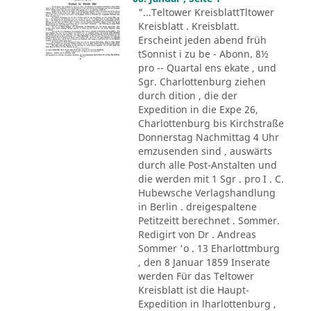
"...Teltower KreisblattTltower
Kreisblatt . Kreisblatt.
Erscheint jeden abend früh
tSonnist i zu be - Abonn. 8½
pro -- Quartal ens ekate , und
Sgr. Charlottenburg ziehen
durch dition , die der
Expedition in die Expe 26,
Charlottenburg bis Kirchstraße
Donnerstag Nachmittag 4 Uhr
emzusenden sind , auswärts
durch alle Post-Anstalten und
die werden mit 1 Sgr . pro I . C.
Hubewsche Verlagshandlung
in Berlin . dreigespaltene
Petitzeitt berechnet . Sommer.
Redigirt von Dr . Andreas
Sommer 'o . 13 Eharlottmburg
, den 8 Januar 1859 Inserate
werden Für das Teltower
Kreisblatt ist die Haupt-
Expedition in lharlottenburg ,