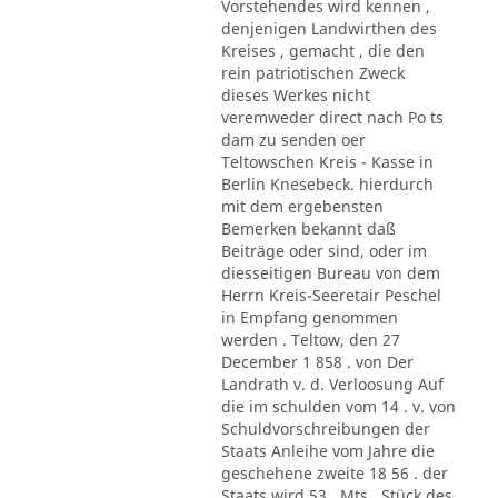
Vorstehendes wird kennen ,
denjenigen Landwirthen des
Kreises , gemacht , die den
rein patriotischen Zweck
dieses Werkes nicht
veremweder direct nach Po ts
dam zu senden oer
Teltowschen Kreis - Kasse in
Berlin Knesebeck. hierdurch
mit dem ergebensten
Bemerken bekannt daß
Beiträge oder sind, oder im
diesseitigen Bureau von dem
Herrn Kreis-Seeretair Peschel
in Empfang genommen
werden . Teltow, den 27
December 1 858 . von Der
Landrath v. d. Verloosung Auf
die im schulden vom 14 . v. von
Schuldvorschreibungen der
Staats Anleihe vom Jahre die
geschehene zweite 18 56 . der
Staats wird 53 . Mts., Stück des