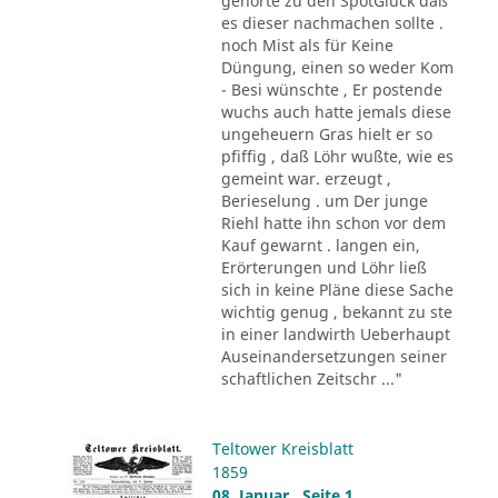
gehörte zu den SpötGlück daß
es dieser nachmachen sollte .
noch Mist als für Keine
Düngung, einen so weder Kom
- Besi wünschte , Er postende
wuchs auch hatte jemals diese
ungeheuern Gras hielt er so
pfiffig , daß Löhr wußte, wie es
gemeint war. erzeugt ,
Berieselung . um Der junge
Riehl hatte ihn schon vor dem
Kauf gewarnt . langen ein,
Erörterungen und Löhr ließ
sich in keine Pläne diese Sache
wichtig genug , bekannt zu ste
in einer landwirth Ueberhaupt
Auseinandersetzungen seiner
schaftlichen Zeitschr ..."
Teltower Kreisblatt
1859
08. Januar , Seite 1