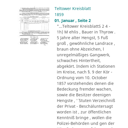
Teltower Kreisblatt
1859
01. Januar , Seite 2
"...Teltower KreisblattS 2 4 -
1h) M ehlis , Bauer in Thyrow .
5 Jahre alter Hengst, 5 Fuß
groß , gewöhnliche Landrace ,
braun ohne Abzeichen, l
unregelmäßiges Gangwerk,
schwaches Hintertheit,
abgekört. Indem ich Stationen
im Kreise, nach §. 9 der Kör -
Ordnung vom 10. October
1857 vorstehendes denen die
Bedeckung fremder wachen,
sowie die Besitzer deenigen
Hengste , '´ Stuten Verzeichniß
der Privat - Beschäluntersagt
worden ist , zur öffentlichen
Kenntniß bringe , wollen die
Polizei-Behörden und gen der