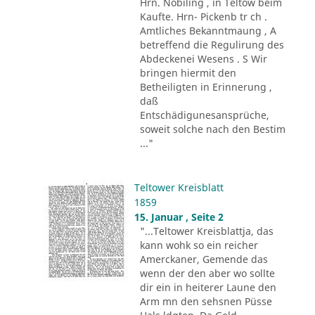
Hrn. Nobiling , in Teltow beim
Kaufte. Hrn- Pickenb tr ch .
Amtliches Bekanntmaung , A
betreffend die Regulirung des
Abdeckenei Wesens . S Wir
bringen hiermit den
Betheiligten in Erinnerung ,
daß
Entschädigunesansprüche,
soweit solche nach den Bestim
..."
Teltower Kreisblatt
1859
15. Januar , Seite 2
"...Teltower Kreisblattja, das
kann wohk so ein reicher
Amerckaner, Gemende das
wenn der den aber wo sollte
dir ein in heiterer Laune den
Arm mn den sehsnen Püsse