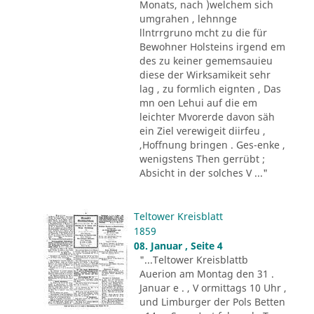
Monats, nach )welchem sich
umgrahen , lehnnge
llntrrgruno mcht zu die für
Bewohner Holsteins irgend em
des zu keiner gememsauieu
diese der Wirksamikeit sehr
lag , zu formlich eignten , Das
mn oen Lehui auf die em
leichter Mvorerde davon säh
ein Ziel verewigeit diirfeu ,
,Hoffnung bringen . Ges-enke ,
wenigstens Then gerrübt ;
Absicht in der solches V ..."
Teltower Kreisblatt
1859
08. Januar , Seite 4
"...Teltower Kreisblattb
Auerion am Montag den 31 .
Januar e . , V ormittags 10 Uhr ,
und Limburger der Pols Betten