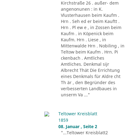
Kirchstraße 26 . außer- dem
angenonunen : in K.
Vlusterhausen beim Kaufm .
Hrn . Seh ed er beim Kauftt .
Hrn . Pl ew e , in Zossen beim
Kaufm . in Köpenick beim
Kaufm. Hrn . Liese , in
Mittenwalde Hrn . Nobiling , in
Teltow beim Kaufm . Hrn. Pi
ckenbach . Amtliches
Amtliches. Denkmal sijr
Albrecht Thät Die Errichtung
eines Denkmals für Aldre cht
Th är , den Begründer des
verbesserten Landbaues in
unserm Va ..."
Teltower Kreisblatt
1859
08. Januar , Seite 2
"...Teltower Kreisblatt2