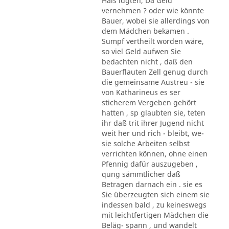
Hals ldgten, Da Geld
vernehmen ? oder wie könnte
Bauer, wobei sie allerdings von
dem Mädchen bekamen .
Sumpf vertheilt worden wäre,
so viel Geld aufwen Sie
bedachten nicht , daß den
Bauerflauten Zell genug durch
die gemeinsame Austreu - sie
von Katharineus es ser
sticherem Vergeben gehört
hatten , sp glaubten sie, teten
ihr daß trit ihrer Jugend nicht
weit her und rich - bleibt, we-
sie solche Arbeiten selbst
verrichten können, ohne einen
Pfennig dafür auszugeben ,
qung sämmtlicher daß
Betragen darnach ein . sie es
Sie überzeugten sich einem sie
indessen bald , zu keineswegs
mit leichtfertigen Mädchen die
Beläg- spann , und wandelt