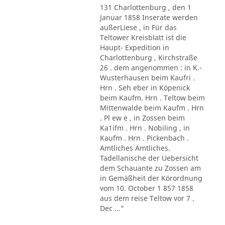
131 Charlottenburg , den 1
Januar 1858 Inserate werden
außerLiese , in Für das
Teltower Kreisblatt ist die
Haupt- Expedition in
Charlottenburg , Kirchstraße
26 . dem angenommen : in K.-
Wusterhausen beim Kaufri .
Hrn . Seh eber in Köpenick
beim Kaufm. Hrn . Teltow beim
Mittenwalde beim Kaufm . Hrn
. Pl ew e , in Zossen beim
Ka1ifm . Hrn . Nobiling , in
Kaufm . Hrn . Pickenbach .
Amtliches Amtliches.
Tadellanische der Uebersicht
dem Schauante zu Zossen am
in Gemäßheit der Körordnung
vom 10. October 1 857 1858
aus dem reise Teltow vor 7 .
Dec ..."