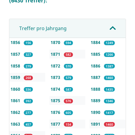
(6430 Treffer):
Treffer pro Jahrgang
1856
1870
1884
156
594
1249
1857
1871
1885
327
582
1266
1858
1872
1886
279
570
1387
1859
1873
1887
268
579
1460
1860
1874
1888
336
587
1435
1861
1875
1889
392
576
1346
1862
1876
1890
277
605
1417
1863
1877
1891
457
154
1460