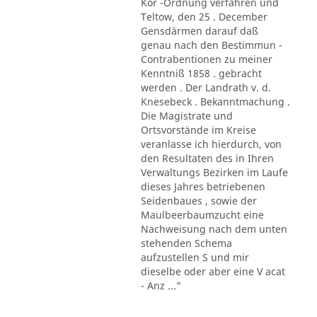
Kör -Ordnung verfahren und
Teltow, den 25 . December
Gensd´armen darauf daß
genau nach den Bestimmun -
Contrabentionen zu meiner
Kenntniß 1858 . gebracht
werden . Der Landrath v. d.
Knesebeck . Bekanntmachung .
Die Magistrate und
Ortsvorstände im Kreise
veranlasse ich hierdurch, von
den Resultaten des in Ihren
Verwaltungs Bezirken im Laufe
dieses Jahres betriebenen
Seidenbaues , sowie der
Maulbeerbaumzucht eine
Nachweisung nach dem unten
stehenden Schema
aufzustellen S und mir
dieselbe oder aber eine V acat
- Anz ..."