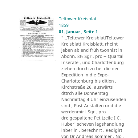
Teltower Kreisblatt
1859
01. Januar , Seite 1
"...Teltower KreisblattTeltower
Kreisblatt Kreisblatt. rheint
jeben ab end früh tSonnist in
Abonn. 8½ Sgr . pro -- Quartal
Inserate , und Charlottenburg
ziehen durch zu be- die der
Expedition in die Expe-
Charlottenburg bis dition ,
Kirchstraße 26, auswärts
dttrch alle Donnerstag
Nachmittag 4 Uhr einzusenden
sind , Post-Anstalten und die
werdenmir l Sgr . pro
dreigespaltene Petitzeile I C.
Huber' scheven lagshandlung
inberlin . berechnrt . Redigirt
von Dr Andreas Sommer . No .