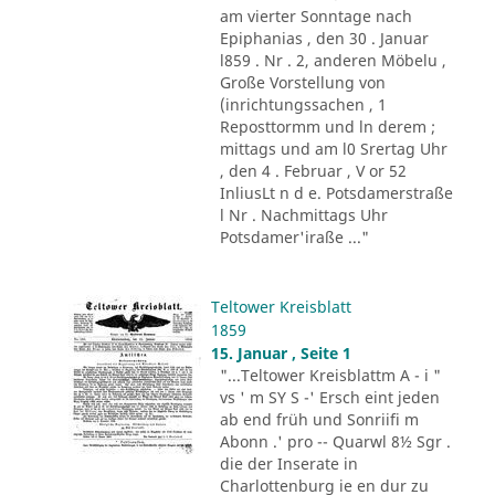
am vierter Sonntage nach
Epiphanias , den 30 . Januar
l859 . Nr . 2, anderen Möbelu ,
Große Vorstellung von
(inrichtungssachen , 1
Reposttormm und ln derem ;
mittags und am l0 Srertag Uhr
, den 4 . Februar , V or 52
InliusLt n d e. Potsdamerstraße
l Nr . Nachmittags Uhr
Potsdamer'iraße ..."
Teltower Kreisblatt
1859
15. Januar , Seite 1
"...Teltower Kreisblattm A - i "
vs ' m SY S -' Ersch eint jeden
ab end früh und Sonriifi m
Abonn .' pro -- Quarwl 8½ Sgr .
die der Inserate in
Charlottenburg ie en dur zu