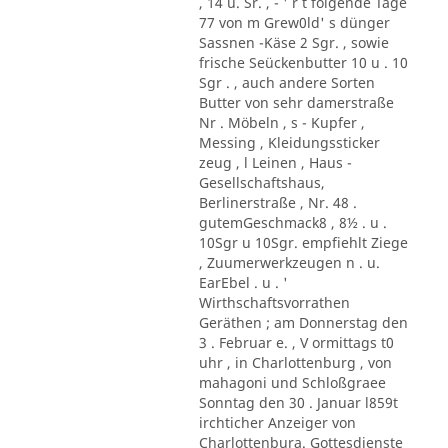
, 14 u. Sr. , - ' r t folgende Tage
77 von m Grew0ld' s dünger
Sassnen -Käse 2 Sgr. , sowie
frische Seückenbutter 10 u . 10
Sgr . , auch andere Sorten
Butter von sehr damerstraße
Nr . Möbeln , s - Kupfer ,
Messing , Kleidungssticker
zeug , l Leinen , Haus -
Gesellschaftshaus,
Berlinerstraße , Nr. 48 .
gutemGeschmack8 , 8½ . u .
10Sgr u 10Sgr. empfiehlt Ziege
, Zuumerwerkzeugen n . u.
EarEbel . u . '
Wirthschaftsvorrathen
Geräthen ; am Donnerstag den
3 . Februar e. , V ormittags t0
uhr , in Charlottenburg , von
mahagoni und Schloßgraee
Sonntag den 30 . Januar l859t
irchticher Anzeiger von
Charlottenbura. Gottesdienste