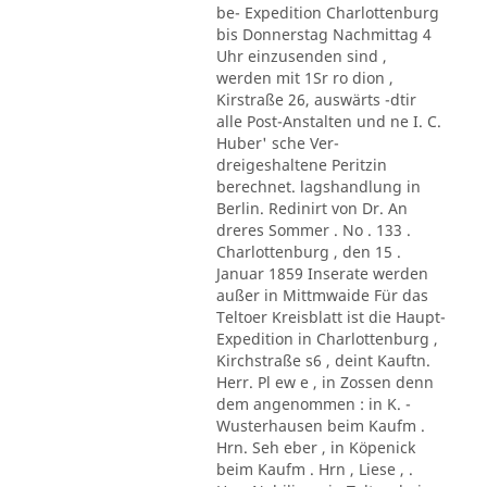
be- Expedition Charlottenburg
bis Donnerstag Nachmittag 4
Uhr einzusenden sind ,
werden mit 1Sr ro dion ,
Kirstraße 26, auswärts -dtir
alle Post-Anstalten und ne I. C.
Huber' sche Ver-
dreigeshaltene Peritzin
berechnet. lagshandlung in
Berlin. Redinirt von Dr. An
dreres Sommer . No . 133 .
Charlottenburg , den 15 .
Januar 1859 Inserate werden
außer in Mittmwaide Für das
Teltoer Kreisblatt ist die Haupt-
Expedition in Charlottenburg ,
Kirchstraße s6 , deint Kauftn.
Herr. Pl ew e , in Zossen denn
dem angenommen : in K. -
Wusterhausen beim Kaufm .
Hrn. Seh eber , in Köpenick
beim Kaufm . Hrn , Liese , .