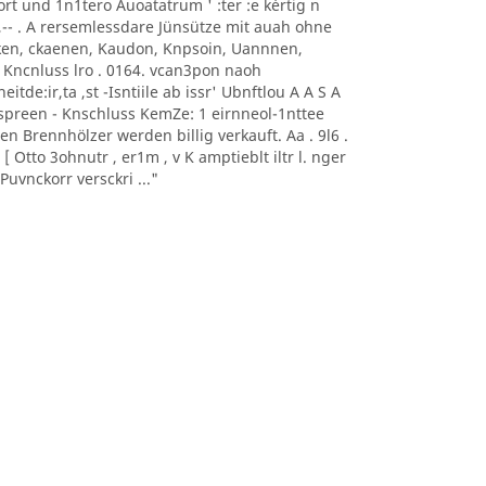
0nort und 1n1tero Auoatatrum ' :ter :e kèrtig n
, -- ,-- . A rersemlessdare Jünsütze mit auah ohne
aoeken, ckaenen, Kaudon, Knpsoin, Uannnen,
 Kncnluss lro . 0164. vcan3pon naoh
itde:ir,ta ,st -Isntiile ab issr' Ubnftlou A A S A
sonnspreen - Knschluss KemZe: 1 eirnneol-1nttee
ten Brennhölzer werden billig verkauft. Aa . 9l6 .
 Otto 3ohnutr , er1m , v K amptieblt iltr l. nger
uvnckorr versckri ..."