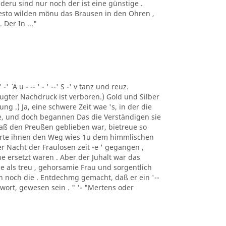
deru sind nur noch der ist eine günstige .
 desto wilden mönu das Brausen in den Ohren ,
Der In ..."
 -' ´ A u - -- ' - ' --' S -' v tanz und reuz.
gter Nachdruck ist verboren.) Gold und Silber
ng .) Ja, eine schwere Zeit wae 's, in der die
e, und doch begannen Das die Verständigen sie
 daß den Preußen geblieben war, bietreue so
merte ihnen den Weg wies 1u dem himmlischen
er Nacht der Fraulosen zeit -e ' gegangen ,
e ersetzt waren . Aber der Juhalt war das
e als treu , gehorsamie Frau und sorgentlich
man noch die . Entdechmg gemacht, daß er ein '--
ntwort, gewesen sein . " '- "Mertens oder