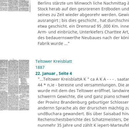
Berlins stärzte um Minwoch liche Nachmittag 
Stock herab auf den gesrorenen Erdboden und 
seines zu Zeit wieder abgeorehr werden. Gewich
ausrangirt ; bis dies geschicht , hat durchschn
etwa geschicht. ein Dremsrad 95 ,000 Km. inn
Arm- und einbrüche, Unterkiefers Charttee Art
des bedauernswerthe Neubaues nach der königl
Fabrik wurde ..."
Teltower Kreisblatt
1887
22. Januar , Seite 4
"...Teltower KreisblattA K " ca A K A - - - . saa
44 * n,ie - beresne und versammlungen. Die a
wurde mit dem des Teltower eröffnet. landwireh
schwerrn Gewichte, die und ganz piano schwebe 
der Provinz Brandenburg geburtiger Schlosser. O
andernn Sprache als der drurschen mächtig zu
undBuchara gewandert. Bis über Saisabad hina
Rechenschestsberichte des Schatzmeisters, De
nunmehr 35 Jahre und zählt K iepert-Marteufel