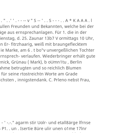
. .' ' . - - -- v " S -- ' . . S - - - . . A * K A A A . l
ung. ullen Freunden und Bekannten, welche bei der
ge aus ernsprechanlagen. Für 1. die in der
enstag, d. 25. Zaunar 13b7 V ormittags 10 Uhr,
en Er- fitrzhaarig, weiß mit braungeflecktem
e Marke, am 6 . t bo"v unvergeßlichen Tochter
rnsprech- verlaufen. Wiederbringer erhält gute
enick, Grünau ( Mark), b oUmn1tu , Berlin
ilnahme betrugten und so reichlich Blumen
für seine rtostreichtn Worte am Grade
chsten , innigstendank. C. Prleno nebst Frau,
 ' ' - ' -.-." agarm stir Uolr- und etall8ärge lfrnse
5 P1. . un . Isertie 8üre ulir unen o1me 17lnr