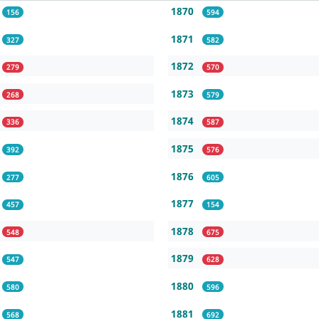
1870
156
594
1871
327
582
1872
279
570
1873
268
579
1874
336
587
1875
392
576
1876
277
605
1877
457
154
1878
548
675
1879
547
628
1880
580
596
1881
568
692