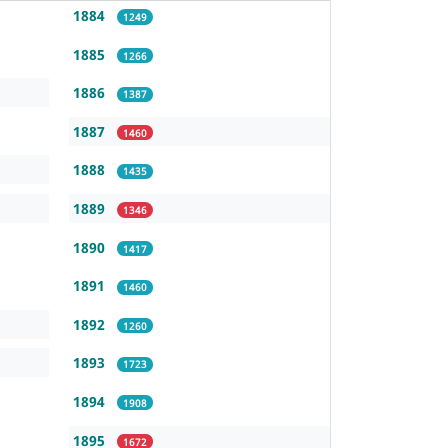
1884
1249
1885
1266
1886
1387
1887
1460
1888
1435
1889
1346
1890
1417
1891
1460
1892
1260
1893
1723
1894
1908
1895
1672