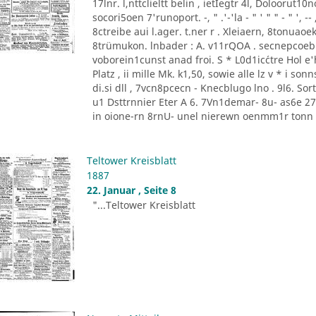
17lnr. l,nttclieltt belin , ietIegtr 4l, Doloorut1
socori5oen 7'runoport. -, " .'-'la - " ' " " - " '
8ctreibe aui l.ager. t.ner r . Xleiaern, 8tonu
8trümukon. lnbader : A. v11rQOA . secnepcoeb
voborein1cunst anad froi. S * L0d1ic´ctre Hol e'he
Platz , ii mille Mk. k1,50, sowie alle lz v * i 
di.si dll , 7vcn8pcecn - Knecblugo lno . 9l6. Sor
u1 Dsttrnnier Eter A 6. 7Vn1demar- 8u- as6e 27 [
in oione-rn 8rnU- unel nierewn oenmm1r tonn P
Teltower Kreisblatt
1887
22. Januar , Seite 8
"...Teltower Kreisblatt