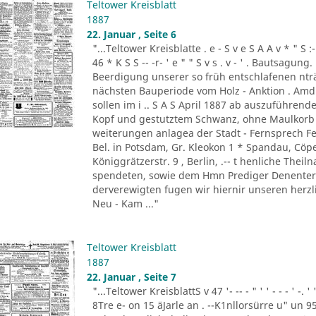
Teltower Kreisblatt
1887
22. Januar , Seite 6
"...Teltower Kreisblatte . e - S v e S A A v * " S :- . " 
46 * K S S -- -r- ' e " " S v s . v - ' . Bautsag
Beerdigung unserer so früh entschlafenen nträ
nächsten Bauperiode vom Holz - Anktion . Amdi
sollen im i .. S A S April 1887 ab auszuführend
Kopf und gestutztem Schwanz, ohne Maulkorb i
weiterungen anlagea der Stadt - Fernsprech Fe
Bel. in Potsdam, Gr. Kleokon 1 * Spandau, Cöp
Königgrätzerstr. 9 , Berlin, .-- t henliche The
spendeten, sowie dem Hmn Prediger Denenter 
derverewigten fugen wir hiernir unseren herzli
Neu - Kam ..."
Teltower Kreisblatt
1887
22. Januar , Seite 7
"...Teltower KreisblattS v 47 '- -- - " ' ' - - - ' -.
8Tre e- on 15 äJarle an . --K1nllorsürre u" un 9