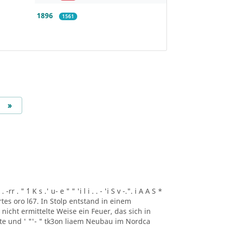
1896
1561
Next
»
r . " ´1 K s .' u- e " " 'i l i . . - 'i S v -.". i A A S *
artes oro l67. In Stolp entstand in einem
icht ermittelte Weise ein Feuer, das sich in
lte und ' "'- " tk3on liaem Neubau im Nordca