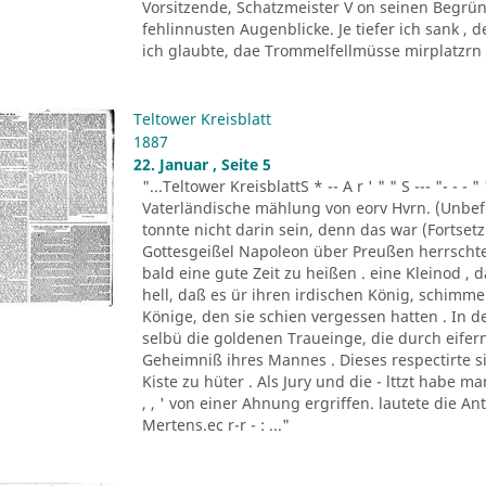
Vorsitzende, Schatzmeister V on seinen Begrün
fehlinnusten Augenblicke. Je tiefer ich sank ,
ich glaubte, dae Trommelfellmüsse mirplatzrn . 
Teltower Kreisblatt
1887
22. Januar , Seite 5
"...Teltower KreisblattS * -- A r ' " " S --- "- - - " '
Vaterländische mählung von eorv Hvrn. (Unbefu
tonnte nicht darin sein, denn das war (Fortsetzu
Gottesgeißel Napoleon über Preußen herrscht
bald eine gute Zeit zu heißen . eine Kleinod ,
hell, daß es ür ihren irdischen König, schim
Könige, den sie schien vergessen hatten . In d
selbü die goldenen Traueinge, die durch eifern
Geheimniß ihres Mannes . Dieses respectirte si
Kiste zu hüter . Als Jury und die - lttzt habe 
, , ' von einer Ahnung ergriffen. lautete die A
Mertens.ec r-r - : ..."