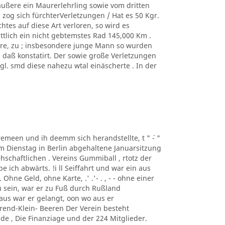
äußere ein Maurerlehrling sowie vom dritten
zog sich fürchterVerletzungen / Hat es 50 Kgr.
tes auf diese Art verloren, so wird es
ittlich ein nicht gebtemstes Rad 145,000 Km .
ere, zu ; insbesondere junge Mann so wurden
, daß konstatirt. Der sowie große Verletzungen
. smd diese nahezu wtal einäscherte . In der
taremeen und ih deemm sich herandstellte, t " ´- "
m Dienstag in Berlin abgehaltene Januarsitzung
schaftlichen . Vereins Gummiball , rtotz der
ich abwärts. !i ll Seiffahrt und war ein aus
hne Geld, ohne Karte, .' .'- . , - - ohne einer
 sein, war er zu Fuß durch Rußland
us war er gelangt, oon wo aus er
rend-Klein- Beeren Der Verein besteht
de , Die Finanziage und der 224 Mitglieder.