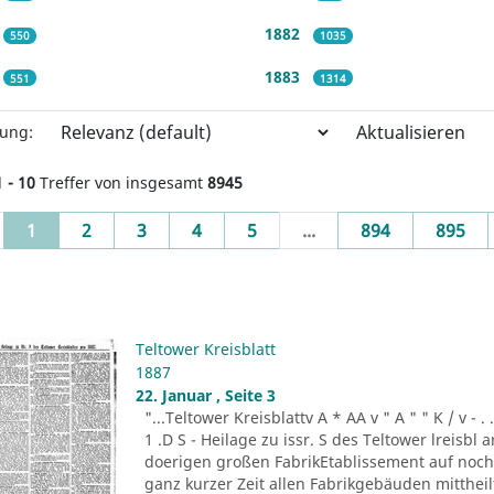
1882
550
1035
1883
551
1314
Aktualisieren
rung:
1 - 10
Treffer von insgesamt
8945
(current)
1
2
3
4
5
...
894
895
Teltower Kreisblatt
1887
22. Januar , Seite 3
"...Teltower Kreisblattv A * AA v " A " " K / v - . . . -r
1 .D S - Heilage zu issr. S des Teltower lreisbl 
doerigen großen FabrikEtablissement auf noch n
ganz kurzer Zeit allen Fabrikgebäuden mitthei