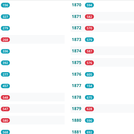
1870
156
594
1871
327
582
1872
279
570
1873
268
579
1874
336
587
1875
392
576
1876
277
605
1877
457
154
1878
548
675
1879
547
628
1880
580
596
1881
568
692