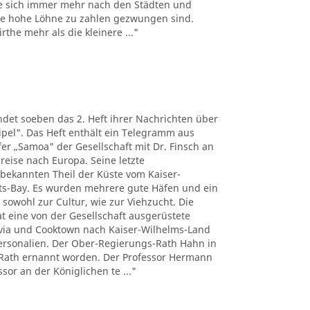
e sich immer mehr nach den Städten und
the hohe Löhne zu zahlen gezwungen sind.
the mehr als die kleinere ..."
det soeben das 2. Heft ihrer Nachrichten über
pel". Das Heft enthält ein Telegramm aus
r „Samoa" der Gesellschaft mit Dr. Finsch an
reise nach Europa. Seine letzte
nbekannten Theil der Küste vom Kaiser-
ts-Bay. Es wurden mehrere gute Häfen und ein
 sowohl zur Cultur, wie zur Viehzucht. Die
t eine von der Gesellschaft ausgerüstete
tavia und Cooktown nach Kaiser-Wilhelms-Land
Personalien. Der Ober-Regierungs-Rath Hahn in
Rath ernannt worden. Der Professor Hermann
sor an der Königlichen te ..."