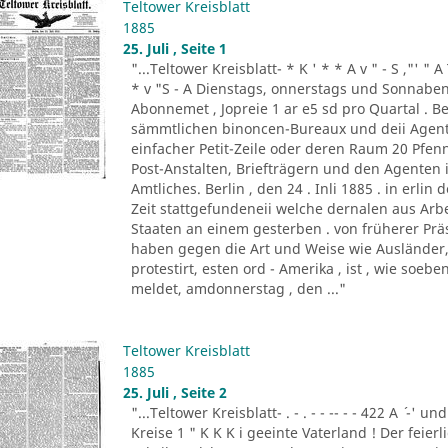
Teltower Kreisblatt
1885
25. Juli , Seite 1
"...Teltower Kreisblatt- * K ' * * A v " - S ,"' " 
* v "S - A Dienstags, onnerstags und Sonnabend
Abonnemet , Jopreie 1 ar e5 sd pro Quartal . Be
sämmtlichen binoncen-Bureaux und deii Agen
einfacher Petit-Zeile oder deren Raum 20 Pf
Post-Anstalten, Briefträgern und den Agenten
Amtliches. Berlin , den 24 . Inli 1885 . in erlin de
Zeit stattgefundeneii welche dernalen aus Ar
Staaten an einem gesterben . von früherer Prä
haben gegen die Art und Weise wie Ausländer, 
protestirt, esten ord - Amerika , ist , wie so
meldet, amdonnerstag , den ..."
Teltower Kreisblatt
1885
25. Juli , Seite 2
"...Teltower Kreisblatt- . - . - - -- - - 422 A ´ -' und
Kreise 1 " K K K i geeinte Vaterland ! Der feier