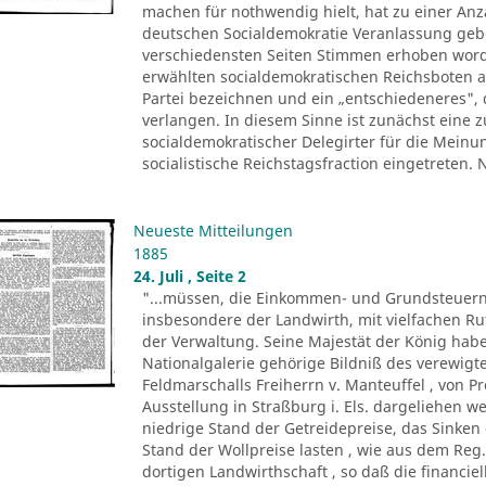
machen für nothwendig hielt, hat zu einer Anza
deutschen Socialdemokratie Veranlassung ge
verschiedensten Seiten Stimmen erhoben worde
erwählten socialdemokratischen Reichsboten a
Partei bezeichnen und ein „entschiedeneres", 
verlangen. In diesem Sinne ist zunächst eine
socialdemokratischer Delegirter für die Meinu
socialistische Reichstagsfraction eingetreten.
Neueste Mitteilungen
1885
24. Juli , Seite 2
"...müssen, die Einkommen- und Grundsteuern
insbesondere der Landwirth, mit vielfachen R
der Verwaltung. Seine Majestät der König ha
Nationalgalerie gehörige Bildniß des verewigte
Feldmarschalls Freiherrn v. Manteuffel , von P
Ausstellung in Straßburg i. Els. dargeliehen w
niedrige Stand der Getreidepreise, das Sinke
Stand der Wollpreise lasten , wie aus dem Reg.
dortigen Landwirthschaft , so daß die financi