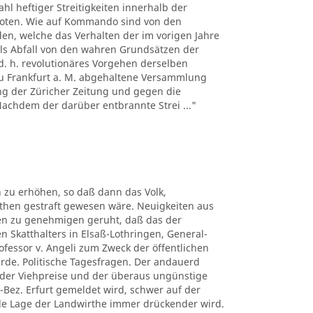
hl heftiger Streitigkeiten innerhalb der
boten. Wie auf Kommando sind von den
n, welche das Verhalten der im vorigen Jahre
ls Abfall von den wahren Grundsätzen der
d. h. revolutionäres Vorgehen derselben
 zu Frankfurt a. M. abgehaltene Versammlung
ng der Züricher Zeitung und gegen die
 Nachdem der darüber entbrannte Strei ..."
 zu erhöhen, so daß dann das Volk,
uthen gestraft gewesen wäre. Neuigkeiten aus
ben zu genehmigen geruht, daß das der
n Skatthalters in Elsaß-Lothringen, General-
rofessor v. Angeli zum Zweck der öffentlichen
erde. Politische Tagesfragen. Der andauerd
n der Viehpreise und der überaus ungünstige
-Bez. Erfurt gemeldet wird, schwer auf der
elle Lage der Landwirthe immer drückender wird.