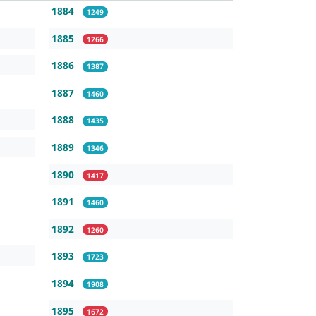
1884
1249
1885
1266
1886
1387
1887
1460
1888
1435
1889
1346
1890
1417
1891
1460
1892
1260
1893
1723
1894
1908
1895
1672