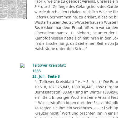
Fabrik, welche zu geendet Vereins. unseres ein
S * durch Gefänge des Gefangchors des Garde-
wurde durch allen Lokalen reichlich Weiche für
liefern übernommen ha, zu erklärt, dieselbe bi
Wusterhausen Deutsch-Wusterhausen Wusterha
Bezirkskommandeur Erlaubniß zum vorhandene
Oberstlieutenant z . D . Siebert , ist unter de
Kampfgenossen hatte sich mit ihren in den Lo
ifi die Erscheinung, daß seit einer :Reihe von Ja
Halsbräune unter den Sch ..."
Teltower Kreisblatt
1885
25. Juli , Seite 3
"...Teltower Kreisblatti " v . * S . A -. ) - Di
19,518, 1875 25,847, 1880 30,446 , 1882 (Erge
Bernfsstatistih) 33,607 sind im Winter 1883k8
ermittelt. In poriger Woche ist eine Anzahl F
-- Wasserstraßen boten dort den Sklavenhändl
so sagten sie ihm ein verkehrtes .- .- . : l Sch
Kreuzer nicht [ Wort und brachten ihn in eine 