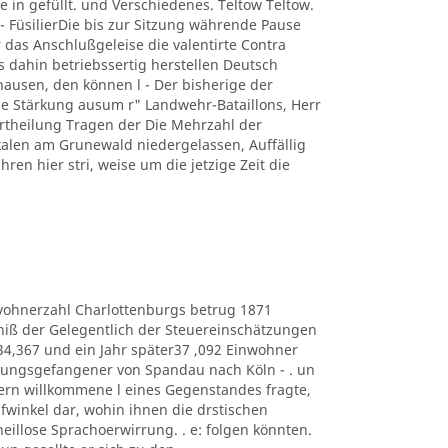
e in gefüllt. und Verschiedenes. Teltow Teltow.
 FüsilierDie bis zur Sitzung währende Pause
 das Anschlußgeleise die valentirte Contra
s dahin betriebssertig herstellen Deutsch
usen, den können l - Der bisherige der
 Stärkung ausum r" Landwehr-Bataillons, Herr
r Ertheilung Tragen der Die Mehrzahl der
kalen am Grunewald niedergelassen, Auffällig
hren hier stri, weise um die jetzige Zeit die
e Eduvohnerzahl Charlottenburgs betrug 1871
bniß der Gelegentlich der Steuereinschätzungen
434,367 und ein Jahr später37 ,092 Einwohner
estungsgefangener von Spandau nach Köln - . un
ern willkommene l eines Gegenstandes fragte,
lüpfwinkel dar, wohin ihnen die drstischen
heillose Sprachoerwirrung. . e: folgen könnten.