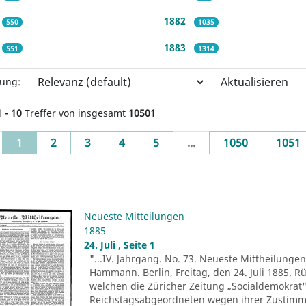
1882
550
1035
1883
551
1314
Aktualisieren
rung:
1 - 10
Treffer von insgesamt
10501
(current)
1
2
3
4
5
...
1050
1051
Neueste Mitteilungen
1885
24. Juli , Seite 1
"...IV. Jahrgang. No. 73. Neueste Mittheilungen.
Hammann. Berlin, Freitag, den 24. Juli 1885. R
welchen die Züricher Zeitung „Socialdemokrat" 
Reichstagsabgeordneten wegen ihrer Zustim