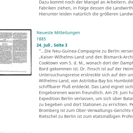
Dazu kommt noch der Mangel an Arbeitern, di
Fabriken ziehen, in Folge dessen die Landwir
Hierunter leiden natürlich die größeren Landwir
Neueste Mitteilungen
1885
24. Juli , Seite 3
"...Die Neu-Guinea-Compagnie zu Berlin versen
„Kaiser-Wilhelms-Land und den Bismarck-Archi
Cooktown vom 5. d. M., wonach dort der Dampfe
Bord gekommen ist. Dr. Finsch ist auf der Heim
Untersuchungsreise erstreckte sich auf den u
Wilhelms-Land, von Astriloba-Bay bis Humbold
schiffbarer Fluß entdeckt. Das Land eignet sich
Eingeborenen waren freundlich. Am 29. Juni ha
Expedition Berlin verlassen, um sich über Ba
zu begeben und dort Stationen zu errichten. 
Bromberg ist zum Ober-Verwaltungs-Gerichts-
Rietschel zu Berlin ist zum etatsmäßigen Profes