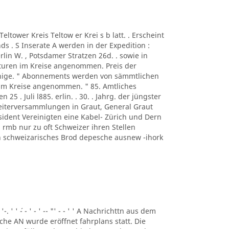
A Teltower Kreis Teltow er Krei s b latt. . Erscheint
s . S Inserate A werden in der Expedition :
rlin W. , Potsdamer Stratzen 26d. . sowie in
turen im Kreise angenommen. Preis der
ennige. " Abonnements werden von sämmtlichen
 im Kreise angenommen. " 85. Amtliches
n 25 . Juli l885. erlin. . 30. . Jahrg. der jüngster
beiterversammlungen in Graut, General Graut
sident Vereinigten eine Kabel- Zürich und Dern
rmb nur zu oft Schweizer ihren Stellen
eben schweizarisches Brod depesche ausnew -ihork
 '-. ' ' ´- - ' - ' -- "' - - ' ' A Nachrichttn aus dem
liche AN wurde eröffnet fahrplans statt. Die