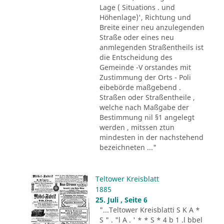
Lage ( Situations . und
Höhenlage)', Richtung und
Breite einer neu anzulegenden
Straße oder eines neu
anmlegenden Straßentheils ist
die Entscheidung des
Gemeinde -V orstandes mit
Zustimmung der Orts - Poli
eibebörde maßgebend .
Straßen oder Straßentheile ,
welche nach Maßgabe der
Bestimmung nil §1 angelegt
werden , mitssen ztun
mindesten in der nachstehend
bezeichneten ..."
Teltower Kreisblatt
1885
25. Juli , Seite 6
"...Teltower Kreisblatti S K A *
S " . "l A . ' * * S * 4 b 1 .l bbel