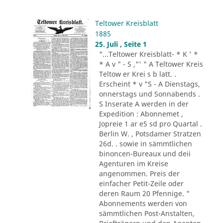
Teltower Kreisblatt
1885
25. Juli , Seite 1
"...Teltower Kreisblatt- * K ' *
* A v " - S ,"' " A Teltower Kreis
Teltow er Krei s b latt. .
Erscheint * v "S - A Dienstags,
onnerstags und Sonnabends .
S Inserate A werden in der
Expedition : Abonnemet ,
Jopreie 1 ar e5 sd pro Quartal .
Berlin W. , Potsdamer Stratzen
26d. . sowie in sämmtlichen
binoncen-Bureaux und deii
Agenturen im Kreise
angenommen. Preis der
einfacher Petit-Zeile oder
deren Raum 20 Pfennige. "
Abonnements werden von
sämmtlichen Post-Anstalten,