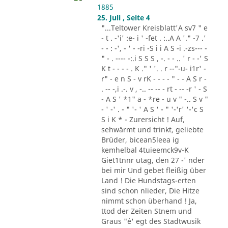
1885
25. Juli , Seite 4
"...Teltower Kreisblatt'A sv7 " e
- t . -'i' :e- i ' -fet . :..A A '." -7 .'
- - : -', - ' - -ri -S i i A S -i .-zs--- -
" - . ---- -:.i S S S , -. - - .. ' r - -' S
K t - - - - . K ." ' '. . r --"-u- i1r' -
r" - e n S - v rK - - - - " - - A S r -
. -- -,i .-. v , -.. -- -- - rt - -- -r ' - S
- A S ' *1" a - *re - u v " -.. S v "
- ' -' . - " '- ' A S ' - " '-'r' '-'c S
S i K * - Zurersicht ! Auf,
sehwärmt und trinkt, geliebte
Brüder, bicean5leea ig
kemhelbal 4tuieemck9v-K
Giet1tnnr utag, den 27 -' nder
bei mir Und gebet fleißig über
Land ! Die Hundstags-erten
sind schon nlieder, Die Hitze
nimmt schon überhand ! Ja,
ttod der Zeiten Stnem und
Graus "´e' egt des Stadtwusik