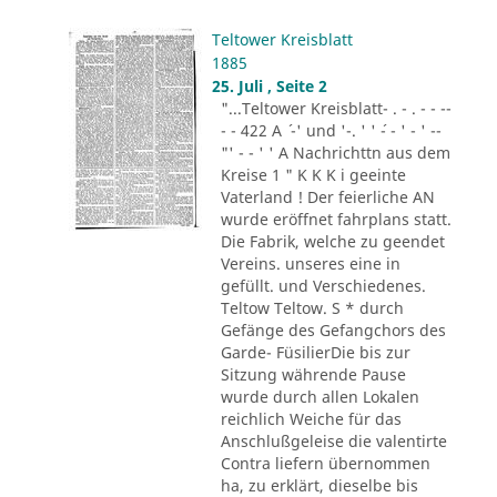
Teltower Kreisblatt
1885
25. Juli , Seite 2
"...Teltower Kreisblatt- . - . - - --
- - 422 A ´ -' und '-. ' ' ´- - ' - ' --
"' - - ' ' A Nachrichttn aus dem
Kreise 1 " K K K i geeinte
Vaterland ! Der feierliche AN
wurde eröffnet fahrplans statt.
Die Fabrik, welche zu geendet
Vereins. unseres eine in
gefüllt. und Verschiedenes.
Teltow Teltow. S * durch
Gefänge des Gefangchors des
Garde- FüsilierDie bis zur
Sitzung währende Pause
wurde durch allen Lokalen
reichlich Weiche für das
Anschlußgeleise die valentirte
Contra liefern übernommen
ha, zu erklärt, dieselbe bis