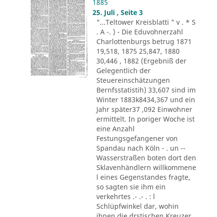
1885
25. Juli , Seite 3
"...Teltower Kreisblatti " v . * S
. A -. ) - Die Eduvohnerzahl
Charlottenburgs betrug 1871
19,518, 1875 25,847, 1880
30,446 , 1882 (Ergebniß der
Gelegentlich der
Steuereinschätzungen
Bernfsstatistih) 33,607 sind im
Winter 1883k8434,367 und ein
Jahr später37 ,092 Einwohner
ermittelt. In poriger Woche ist
eine Anzahl
Festungsgefangener von
Spandau nach Köln - . un --
Wasserstraßen boten dort den
Sklavenhändlern willkommene
l eines Gegenstandes fragte,
so sagten sie ihm ein
verkehrtes .- .- . : l
Schlüpfwinkel dar, wohin
ihnen die drstischen Kreuzer