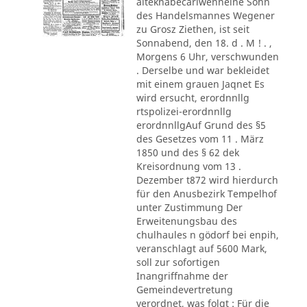
alteknabecarlwenneine Sohn
des Handelsmannes Wegener
zu Grosz Ziethen, ist seit
Sonnabend, den 18. d . M ! . ,
Morgens 6 Uhr, verschwunden
. Derselbe und war bekleidet
mit einem grauen Jaqnet Es
wird ersucht, erordnnllg
rtspolizei-erordnnllg
erordnnllgAuf Grund des §5
des Gesetzes vom 11 . März
1850 und des § 62 dek
Kreisordnung vom 13 .
Dezember t872 wird hierdurch
für den Anusbezirk Tempelhof
unter Zustimmung Der
Erweitenungsbau des
chulhaules n gödorf bei enpih,
veranschlagt auf 5600 Mark,
soll zur sofortigen
Inangriffnahme der
Gemeindevertretung
verordnet, was folgt : Für die