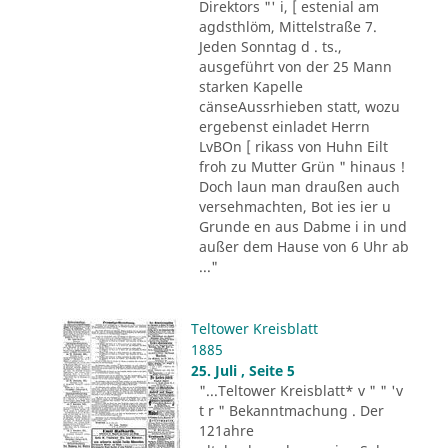
Direktors "' i, [ estenial am
agdsthlöm, Mittelstraße 7.
Jeden Sonntag d . ts.,
ausgeführt von der 25 Mann
starken Kapelle
cänseAussrhieben statt, wozu
ergebenst einladet Herrn
LvBOn [ rikass von Huhn Eilt
froh zu Mutter Grün " hinaus !
Doch laun man draußen auch
versehmachten, Bot ies ier u
Grunde en aus Dabme i in und
außer dem Hause von 6 Uhr ab
..."
Teltower Kreisblatt
1885
25. Juli , Seite 5
"...Teltower Kreisblatt* v " " 'v
t r " Bekanntmachung . Der
121ahre