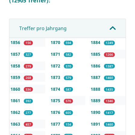
(12905 Treffer):
Treffer pro Jahrgang
1856
1870
1884
156
594
1249
1857
1871
1885
327
582
1266
1858
1872
1886
279
570
1387
1859
1873
1887
268
579
1460
1860
1874
1888
336
587
1435
1861
1875
1889
392
576
1346
1862
1876
1890
277
605
1417
1863
1877
1891
457
154
1460