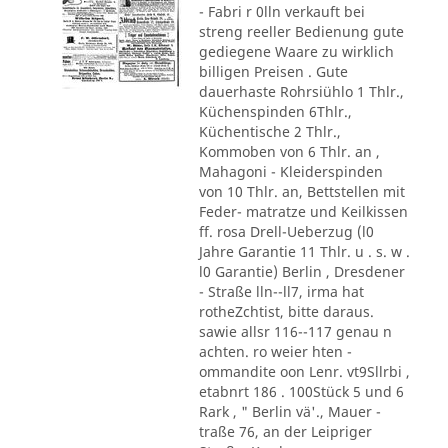
- Fabri r 0lln verkauft bei
streng reeller Bedienung gute
gediegene Waare zu wirklich
billigen Preisen . Gute
dauerhaste Rohrsiühlo 1 Thlr.,
Küchenspinden 6Thlr.,
Küchentische 2 Thlr.,
Kommoben von 6 Thlr. an ,
Mahagoni - Kleiderspinden
von 10 Thlr. an, Bettstellen mit
Feder- matratze und Keilkissen
ff. rosa Drell-Ueberzug (l0
Jahre Garantie 11 Thlr. u . s. w .
l0 Garantie) Berlin , Dresdener
- Straße lln--ll7, irma hat
rotheZchtist, bitte daraus.
sawie allsr 116--117 genau n
achten. ro weier hten -
ommandite oon Lenr. vt9Sllrbi ,
etabnrt 186 . 100Stück 5 und 6
Rark , " Berlin vä'., Mauer -
traße 76, an der Leipriger