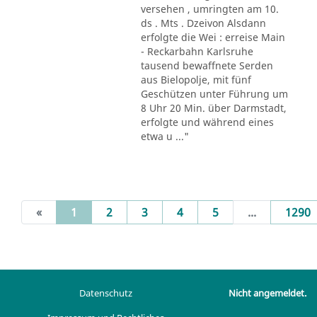
versehen , umringten am 10.
ds . Mts . Dzeivon Alsdann
erfolgte die Wei : erreise Main
- Reckarbahn Karlsruhe
tausend bewaffnete Serden
aus Bielopolje, mit fünf
Geschützen unter Führung um
8 Uhr 20 Min. über Darmstadt,
erfolgte und während eines
etwa u ..."
(current)
«
1
2
3
4
5
...
1290
Datenschutz
Nicht angemeldet.