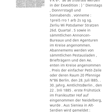
v K e-.' ae ae Inserate werden
in der Exvedition : ) ' Dienstags
, Donnrrstag0 und
Sonnabends . vonneme :
1prei5 rro 1 arb 2s sg sg.
Zerliu Wi Potsdamer Stratzen
26d. Quartal . S sowie in
sämmtlichen Annoncen-
Bureaux und den Agenturen
im Kreise angenommen.
Abannemems werden von
sämmtlichen Pestausladen ,
Briefträgern und den Ae.
enten im Kreise angenommen
. Preis der einfacher Petit-Zeile
oder deren Raum 20 Pfennige
N°86 Berlin. den 28. Juli l885. .
30. Jahrg. AmtlichtsBerlin , den
22 . Inli 1885 . erste Frühstück
im Franiksutter Hof auf
eingenommen der Neidelberg,
wurde . Aus Sieniea in Alt-
Serdien wird gemeldet :