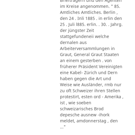
Briefträgern und den Agenten
im Kreise angenommen. " 85.
Amtliches Amtliches. Berlin ,
den 24 . Inli 1885 . in erlin den
25 . Juli l885. erlin. . 30. . Jahrg.
der jüngster Zeit
stattgefundeneii welche
dernalen aus
Arbeiterversammlungen in
Graut, General Graut Staaten
an einem gesterben . von
früherer Präsident Vereinigten
eine Kabel- Zürich und Dern
haben gegen die Art und
Weise wie Ausländer, rmb nur
zu oft Schweizer ihren Stellen
protestirt, esten ord - Amerika ,
ist , wie soeben
schweizarisches Brod
depesche ausnew -ihork
meldet, amdonnerstag , den
..."