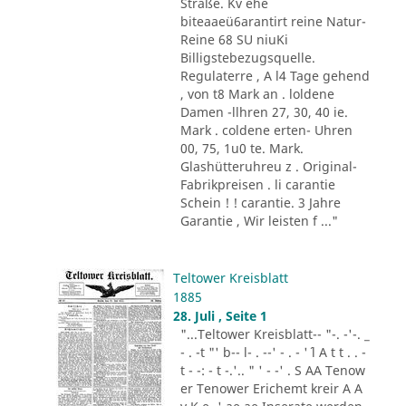
Straße. Kv ehe
biteaaeü6arantirt reine Natur-
Reine 68 SU niuKi
Billigstebezugsquelle.
Regulaterre , A l4 Tage gehend
, von t8 Mark an . loldene
Damen -llhren 27, 30, 40 ie.
Mark . coldene erten- Uhren
00, 75, 1u0 te. Mark.
Glashütteruhreu z . Original-
Fabrikpreisen . li carantie
Schein ! ! carantie. 3 Jahre
Garantie , Wir leisten f ..."
Teltower Kreisblatt
1885
28. Juli , Seite 1
"...Teltower Kreisblatt-- "-. -'-. _
- . -t "' b-- l- . --' - . - '´ l A t t . . -
t - -: - t -.'.. " ' - -' . S AA Tenow
er Tenower Erichemt kreir A A