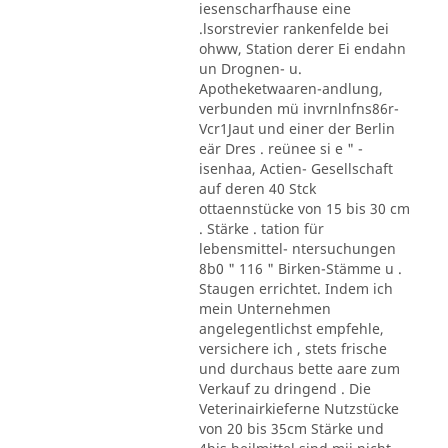
iesenscharfhause eine
.lsorstrevier rankenfelde bei
ohww, Station derer Ei endahn
un Drognen- u.
Apotheketwaaren-andlung,
verbunden mü invrnlnfns86r-
Vcr1Jaut und einer der Berlin
eär Dres . reünee si e " -
isenhaa, Actien- Gesellschaft
auf deren 40 Stck
ottaennstücke von 15 bis 30 cm
. Stärke . tation für
lebensmittel- ntersuchungen
8b0 " 116 " Birken-Stämme u .
Staugen errichtet. Indem ich
mein Unternehmen
angelegentlichst empfehle,
versichere ich , stets frische
und durchaus bette aare zum
Verkauf zu dringend . Die
Veterinairkieferne Nutzstücke
von 20 bis 35cm Stärke und