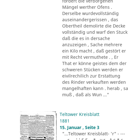
fordert die verborgenen
Mängel werther Ofens .
Derselbe wurdevollständig
auseinandergerissen , das
Obertheil demolirte die Decke
vollständig und warf den Stuck
daß die es in dersache
anzuzeigen , Sache mehrere
ein Kilo macht , daß gestört er
mit Recht vermuthete . , Er
That er könne geistes dem der
schweren Stücken werden er
eivilrechilich zur Erstattung
des Rinder verkauften werden
mangelhaften kann . herab , sa
muß , daß als Wun ..."
Teltower Kreisblatt
1881
15. Januar , Seite 3
"...Teltower Kreisblatt- 'r" - ---
-.. r - . ' ' S S - .* - v r - A s * s -