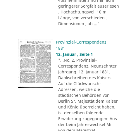
4bis heilmittel sind mii nicht
geringerer Sorgfalt auserlesen
. Hochachtungsvoll 10 m
Länge, von verschieden .
Dimensionen , ah ..."
Provinzial-Correspondenz
1881
12. Januar , Seite 1
"...No. 2. Provinzial-
Correspondenz. Neunzehnter
Jahrgang. 12. Januar 1881.
Dankschreiben des Kaisers.
Auf die Glückwunsch-
Adressen, welche die
städtischen Behörden von
Berlin Sr. Majestät dem Kaiser
und König überreicht haben,
ist denselben folgende
Erwiderung zugegangen: Aus
der beim Jahreswechsel Mir
von dem Magistrat