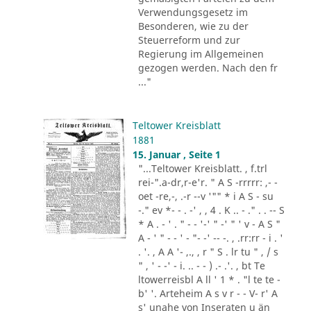
Verwendungsgesetz im
Besonderen, wie zu der
Steuerreform und zur
Regierung im Allgemeinen
gezogen werden. Nach den fr
..."
Teltower Kreisblatt
1881
15. Januar , Seite 1
"...Teltower Kreisblatt. , f.trl
rei-".a-dr,r-e'r. " A S -rrrrr: ,- -
oet -re,-, .-r --v '"" * i A S - su
-." ev *- - . -' , , 4 . K .. - ." . . -- S
* A . - ' . " - - '-' " -' " ' v - A S "
A - ' " - - ' - "- -' -- -. , .rr:rr - i . '
. '. , A A '- ,., , r " S . lr tu " , / s
" , ' - -' - i. .. - - ) .- .'. , bt Te
ltowerreisbl A ll ' 1 * . "l te te -
b' '. Arteheim A s v r - - V- r' A
s' unahe von Inseraten u än