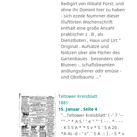
Redigirt von illibatd Fürst. und
ohne ihr Domieil hier zu haben
- sich ezede Numrner dieser
illufttirten Wochenschrift
enthält eine große Anzahl
praktischer z . B , als
Dienstboten , Haus und Llrt "
Originat . Aufsätze und
Notizen über alle Föcher des
Gartenbaues . besonders ober
Blumen -, schaflsbeamten
andlungsdiener odtr emüse -
und Obstbaumz ..."
Teltower Kreisblatt
1881
15. Januar , Seite 4
"...Teltower Kreisblatt' l -' 7 '--
"" -" * A S ' ' e " "' 1 - - . * - - -
- K S S A * * S v * S ' S A 20 .
*A 4s -d - ' s". ' S A .:: ) . - S * v