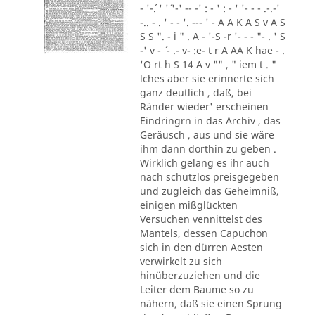
- '-´. ' '´ '-' -- -' : - ' : - ' '- - - .-.-'
-.. - . ' - - '. --- ' - A A K A S v A S
S S ". - i " . A - '-S -r '- - - "- . ' S
-' v - ´ - .- v- :e- t r A AA K hae - .
'O rt h S 14 A v "" , " iem t . "
lches aber sie erinnerte sich
ganz deutlich , daß, bei
Ränder wieder' erscheinen
Eindringrn in das Archiv , das
Geräusch , aus und sie wäre
ihm dann dorthin zu geben .
Wirklich gelang es ihr auch
nach schutzlos preisgegeben
und zugleich das Geheimniß,
einigen mißglückten
Versuchen vennittelst des
Mantels, dessen Capuchon
sich in den dürren Aesten
verwirkelt zu sich
hinüberzuziehen und die
Leiter dem Baume so zu
nähern, daß sie einen Sprung