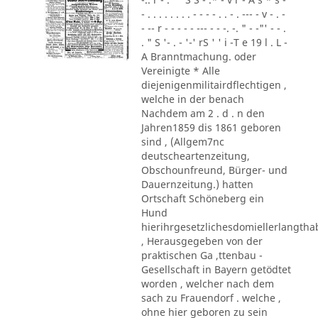
- . . . . . . . . - - - - . . - . --- - v - . -
- -- r - - - - - --- - - -. -. " - -"' - - .
. " S '- . - '-' rS ' ' i -T e 19 l . L -
A Branntmachung. oder
Vereinigte * Alle
diejenigenmilitairdflechtigen ,
welche in der benach
Nachdem am 2 . d . n den
Jahren1859 dis 1861 geboren
sind , (Allgem7nc
deutscheartenzeitung,
Obschounfreund, Bürger- und
Dauernzeitung.) hatten
Ortschaft Schöneberg ein
Hund
hierihrgesetzlichesdomiellerlangth
, Herausgegeben von der
praktischen Ga ,ttenbau -
Gesellschaft in Bayern getödtet
worden , welcher nach dem
sach zu Frauendorf . welche ,
ohne hier geboren zu sein