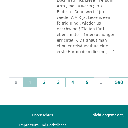
Doch hab ' ick Liese' n erst im
Arm , mollia warm ; in 7
Bildern . Denn werb ' jck
wieder A * K Ja, Liese is een
feltrig Kind , wieder us
geschwind ! Ztation für I!
ebensmittel - 1ntersuchungen
errichtet. -. Da dhaut man
eltouier reisäugethua eine
erste Harmonie n diesem J ..."
(current)
«
1
2
3
4
5
...
590
Datenschutz
Nicht angemeldet.
Impressum und Rechtliches