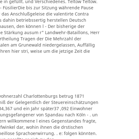
e in gefüllt. und Verschiedenes. Teltow Teltow.
 FüsilierDie bis zur Sitzung währende Pause
 das Anschlußgeleise die valentirte Contra
s dahin betriebssertig herstellen Deutsch
usen, den können l - Der bisherige der
 Stärkung ausum r" Landwehr-Bataillons, Herr
r Ertheilung Tragen der Die Mehrzahl der
kalen am Grunewald niedergelassen, Auffällig
hren hier stri, weise um die jetzige Zeit die
e Eduvohnerzahl Charlottenburgs betrug 1871
bniß der Gelegentlich der Steuereinschätzungen
434,367 und ein Jahr später37 ,092 Einwohner
estungsgefangener von Spandau nach Köln - . un
ern willkommene l eines Gegenstandes fragte,
lüpfwinkel dar, wohin ihnen die drstischen
heillose Sprachoerwirrung. . e: folgen könnten.