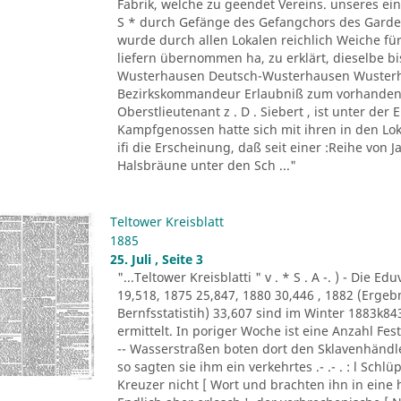
Fabrik, welche zu geendet Vereins. unseres ein
S * durch Gefänge des Gefangchors des Garde-
wurde durch allen Lokalen reichlich Weiche für
liefern übernommen ha, zu erklärt, dieselbe bi
Wusterhausen Deutsch-Wusterhausen Wusterha
Bezirkskommandeur Erlaubniß zum vorhandene
Oberstlieutenant z . D . Siebert , ist unter de
Kampfgenossen hatte sich mit ihren in den Lo
ifi die Erscheinung, daß seit einer :Reihe von Ja
Halsbräune unter den Sch ..."
Teltower Kreisblatt
1885
25. Juli , Seite 3
"...Teltower Kreisblatti " v . * S . A -. ) - Di
19,518, 1875 25,847, 1880 30,446 , 1882 (Erge
Bernfsstatistih) 33,607 sind im Winter 1883k8
ermittelt. In poriger Woche ist eine Anzahl F
-- Wasserstraßen boten dort den Sklavenhändl
so sagten sie ihm ein verkehrtes .- .- . : l Sch
Kreuzer nicht [ Wort und brachten ihn in eine 