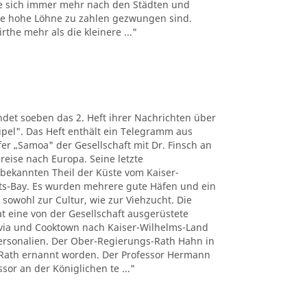
e sich immer mehr nach den Städten und
the hohe Löhne zu zahlen gezwungen sind.
the mehr als die kleinere ..."
det soeben das 2. Heft ihrer Nachrichten über
pel". Das Heft enthält ein Telegramm aus
r „Samoa" der Gesellschaft mit Dr. Finsch an
reise nach Europa. Seine letzte
nbekannten Theil der Küste vom Kaiser-
ts-Bay. Es wurden mehrere gute Häfen und ein
 sowohl zur Cultur, wie zur Viehzucht. Die
t eine von der Gesellschaft ausgerüstete
tavia und Cooktown nach Kaiser-Wilhelms-Land
Personalien. Der Ober-Regierungs-Rath Hahn in
Rath ernannt worden. Der Professor Hermann
sor an der Königlichen te ..."