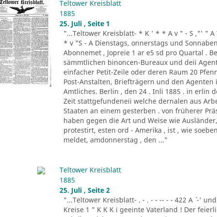
Teltower Kreisblatt
1885
25. Juli , Seite 1
"...Teltower Kreisblatt- * K ' * * A v " - S ,"' " 
* v "S - A Dienstags, onnerstags und Sonnabend
Abonnemet , Jopreie 1 ar e5 sd pro Quartal . Be
sämmtlichen binoncen-Bureaux und deii Agen
einfacher Petit-Zeile oder deren Raum 20 Pf
Post-Anstalten, Briefträgern und den Agenten
Amtliches. Berlin , den 24 . Inli 1885 . in erlin de
Zeit stattgefundeneii welche dernalen aus Ar
Staaten an einem gesterben . von früherer Prä
haben gegen die Art und Weise wie Ausländer, 
protestirt, esten ord - Amerika , ist , wie so
meldet, amdonnerstag , den ..."
Teltower Kreisblatt
1885
25. Juli , Seite 2
"...Teltower Kreisblatt- . - . - - -- - - 422 A ´ -' und
Kreise 1 " K K K i geeinte Vaterland ! Der feier