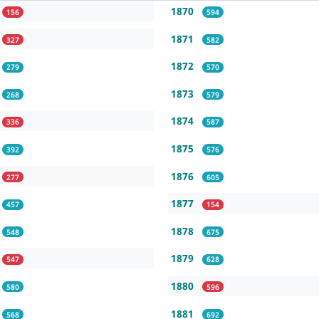
1870
156
594
1871
327
582
1872
279
570
1873
268
579
1874
336
587
1875
392
576
1876
277
605
1877
457
154
1878
548
675
1879
547
628
1880
580
596
1881
568
692