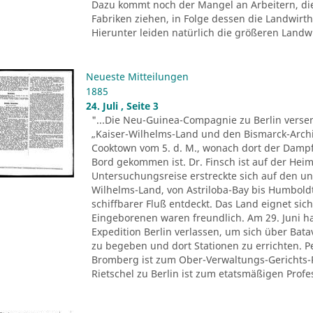
Dazu kommt noch der Mangel an Arbeitern, di
Fabriken ziehen, in Folge dessen die Landwir
Hierunter leiden natürlich die größeren Landwir
Neueste Mitteilungen
1885
24. Juli , Seite 3
"...Die Neu-Guinea-Compagnie zu Berlin versen
„Kaiser-Wilhelms-Land und den Bismarck-Archi
Cooktown vom 5. d. M., wonach dort der Dampfe
Bord gekommen ist. Dr. Finsch ist auf der Heim
Untersuchungsreise erstreckte sich auf den u
Wilhelms-Land, von Astriloba-Bay bis Humbold
schiffbarer Fluß entdeckt. Das Land eignet sich
Eingeborenen waren freundlich. Am 29. Juni ha
Expedition Berlin verlassen, um sich über Ba
zu begeben und dort Stationen zu errichten. 
Bromberg ist zum Ober-Verwaltungs-Gerichts-
Rietschel zu Berlin ist zum etatsmäßigen Profes