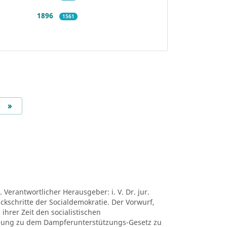
1896
1561
Next
»
 Verantwortlicher Herausgeber: i. V. Dr. jur.
ückschritte der Socialdemokratie. Der Vorwurf,
ihrer Zeit den socialistischen
mung zu dem Dampferunterstützungs-Gesetz zu