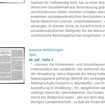
machen für nothwendig hielt, hat zu einer Anza
deutschen Socialdemokratie Veranlassung ge
verschiedensten Seiten Stimmen erhoben worde
erwählten socialdemokratischen Reichsboten a
Partei bezeichnen und ein „entschiedeneres", 
verlangen. In diesem Sinne ist zunächst eine
socialdemokratischer Delegirter für die Meinu
socialistische Reichstagsfraction eingetreten.
Neueste Mitteilungen
1885
24. Juli , Seite 2
"...müssen, die Einkommen- und Grundsteuern
insbesondere der Landwirth, mit vielfachen R
der Verwaltung. Seine Majestät der König ha
Nationalgalerie gehörige Bildniß des verewigte
Feldmarschalls Freiherrn v. Manteuffel , von P
Ausstellung in Straßburg i. Els. dargeliehen w
niedrige Stand der Getreidepreise, das Sinke
Stand der Wollpreise lasten , wie aus dem Reg.
dortigen Landwirthschaft , so daß die financi