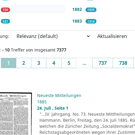
1882
550
1035
1883
551
1314
Aktualisieren
rung:
1 - 10
Treffer von insgesamt
7377
(current)
1
2
3
4
5
...
737
738
Neueste Mitteilungen
1885
24. Juli , Seite 1
"...IV. Jahrgang. No. 73. Neueste Mittheilungen.
Hammann. Berlin, Freitag, den 24. Juli 1885. R
welchen die Züricher Zeitung „Socialdemokrat" 
Reichstagsabgeordneten wegen ihrer Zustim