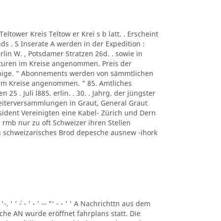
A Teltower Kreis Teltow er Krei s b latt. . Erscheint
s . S Inserate A werden in der Expedition :
rlin W. , Potsdamer Stratzen 26d. . sowie in
turen im Kreise angenommen. Preis der
ennige. " Abonnements werden von sämmtlichen
 im Kreise angenommen. " 85. Amtliches
n 25 . Juli l885. erlin. . 30. . Jahrg. der jüngster
beiterversammlungen in Graut, General Graut
sident Vereinigten eine Kabel- Zürich und Dern
rmb nur zu oft Schweizer ihren Stellen
eben schweizarisches Brod depesche ausnew -ihork
 '-. ' ' ´- - ' - ' -- "' - - ' ' A Nachrichttn aus dem
liche AN wurde eröffnet fahrplans statt. Die