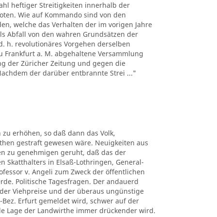
hl heftiger Streitigkeiten innerhalb der
boten. Wie auf Kommando sind von den
n, welche das Verhalten der im vorigen Jahre
ls Abfall von den wahren Grundsätzen der
d. h. revolutionäres Vorgehen derselben
 zu Frankfurt a. M. abgehaltene Versammlung
ng der Züricher Zeitung und gegen die
 Nachdem der darüber entbrannte Strei ..."
 zu erhöhen, so daß dann das Volk,
uthen gestraft gewesen wäre. Neuigkeiten aus
ben zu genehmigen geruht, daß das der
n Skatthalters in Elsaß-Lothringen, General-
rofessor v. Angeli zum Zweck der öffentlichen
erde. Politische Tagesfragen. Der andauerd
n der Viehpreise und der überaus ungünstige
-Bez. Erfurt gemeldet wird, schwer auf der
elle Lage der Landwirthe immer drückender wird.