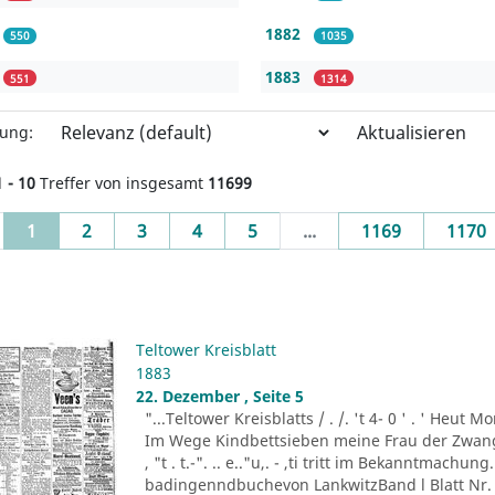
1882
550
1035
1883
551
1314
Aktualisieren
rung:
1 - 10
Treffer von insgesamt
11699
(current)
1
2
3
4
5
...
1169
1170
Teltower Kreisblatt
1883
22. Dezember , Seite 5
"...Teltower Kreisblatts / . /. 't 4- 0 ' . ' Heu
Im Wege Kindbettsieben meine Frau der Zwang
, "t . t.-". .. e.."u,. - ,ti tritt im Bekanntmachu
badingenndbuchevon LankwitzBand l Blatt Nr. 