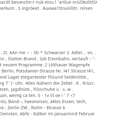
macdt besonclm-r nuk einu l 'artlue nrüOkoSttSr
kum . S ingröeet . Auewa1tlzuiiillitr. reisen
.. . 2t. AAn me -- - Sb * Schwarzer 2. Adler. . vn. .
, Station Brand , Göi Eisenbahn, vectaufr : '-
mit neuem Programme. 2 Lttthauer Wagenpfe
i Berlin, Potsdamer-Strasze Nr. l41 Strasze l41,
und Lager elegantester Filzund Seidenlitte ,
 7 '/- Uhr. Alles Nähern die Zettel . K . Krücr,
zen, Jagdhüte , Filzschuhe u . s. w .
an, wemg ca ten. S - 1v St oe i ' 7 <7
o, Band--, Faeoneisen, aktes Essen, tech,
e , Zerlin ZW , lbelm - 8trasse 6
iensten. Abfe - Kälber im Januarinnd Februar