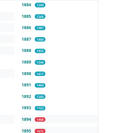
1884
1249
1885
1266
1886
1387
1887
1460
1888
1435
1889
1346
1890
1417
1891
1460
1892
1260
1893
1723
1894
1908
1895
1672