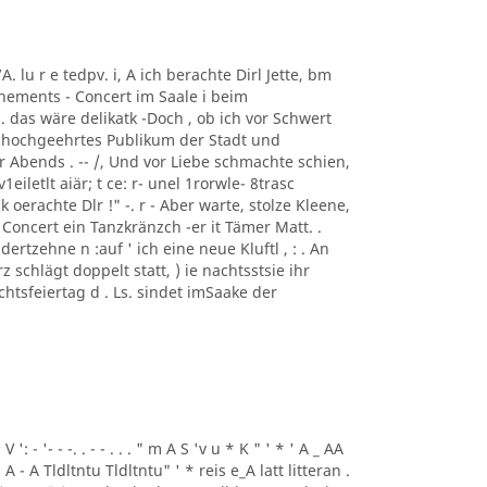
7A. lu r e tedpv. i, A ich berachte Dirl Jette, bm
onnements - Concert im Saale i beim
i. das wäre delikatk -Doch , ob ich vor Schwert
in hochgeehrtes Publikum der Stadt und
Abends . -- /, Und vor Liebe schmachte schien,
eiletlt aiär; t ce: r- unel 1rorwle- 8trasc
erachte Dlr !" -. r - Aber warte, stolze Kleene,
oncert ein Tanzkränzch -er it Tämer Matt. .
ertzehne n :auf ' ich eine neue Kluftl , : . An
z schlägt doppelt statt, ) ie nachtsstsie ihr
achtsfeiertag d . Ls. sindet imSaake der
 V ': - '- - -. . - - . . . " m A S 'v u * K " ' * ' A _ AA
 . A - A Tldltntu Tldltntu" ' * reis e_A latt litteran .