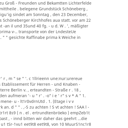
f zu Groß - Freunden und Bekamtten Lichterfelde
ittheile . belegene Grundstück Schöneberg ,
digu'ig sindet am Sonntag , den 23 December,
s Schöneberger Kirchhofes aua statt. vor am 22
 -an il und 35und 40 fg. - u d. W . ', mäßigter
prima v-.. transporte von der LndesteUe
 . " " gesichte Raffinabe prima k Weiche in
r' r , m " se " '. c 1llrieenn une:nur:urereue
as Etablissement für Herren - und Knaben -
erre Berlin v. , erteandten - Straße r . 18 ,
aufmeran '- u " r' . -o" i e ' r" s v * A " 1.
mene- u - lt1r0vdrnUtd . 1. (Etage i v v
n. d " " . ,-S zu achten ! S vt achten ! SAA l -
r1rt 8s9 ( n . el . ertrundtenbröeko ) empZeb1t
ast , - innd bitten wir daher das geehrt ...die
u1 tSr-1vu1 eet9t8 eet9t8, von 10 MuurS1nc1r8