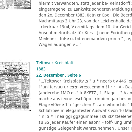
hiermit Verwandten, statt jeder be- Reinsdorf
eingetragene, zu Lankwitz sonderen Meldung m
den 2o. December t883. 0etn cnCpo . Die Beer
Nachmittags 3 Uhr 23. von der Leichenhalle de
. rkedruar 19ü4, V ormittags dem 10 Uhr Gericht
Ansnahmetnrifsatz für Kies - [ neue Eorinthen 
Meilener l füße u. bittenemandein prima " ,. v;
Wagenladungen v ..."
Teltower Kreisblatt
1883
22. Dezember , Seite 6
"...Teltower Kreisblattv .s " u * neerb t v 446 'e
1'un1iervuu ur e:r:n vre:ceemmn ! l r r . A - D
(anderobe 1MO d -" tr 8KETZ , 1. Etage. . " A ant
mache aus ieone ieschäpo - rinpien gan besonden 
Etage vf0eee 1' r 'geschen !' . afn eihnnchts ' 1
Schlafroee m elegantester Auswahk von 10 Mark a
" nl S * ! nea ggi ggzgümmee ! s9 8D1tteelenet
zu SS jeder Käufer einen aabn1 - toff- ung umfo
günstige Gelegenheit wahrzunehmen . Unser 1