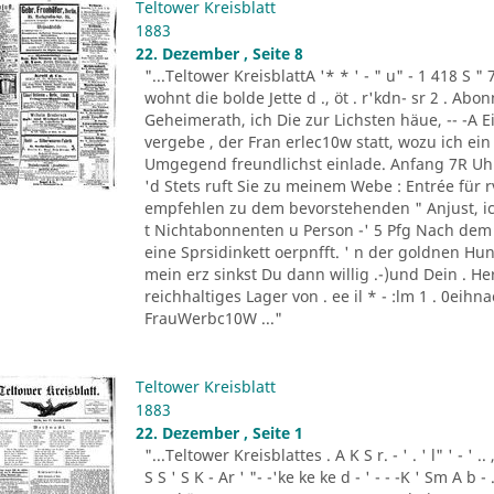
Teltower Kreisblatt
1883
22. Dezember , Seite 8
"...Teltower KreisblattA '* * ' - " u" - 1 418 S " 
wohnt die bolde Jette d ., öt . r'kdn- sr 2 . Ab
Geheimerath, ich Die zur Lichsten häue, -- -A E
vergebe , der Fran erlec10w statt, wozu ich e
Umgegend freundlichst einlade. Anfang 7R Uhr 
'd Stets ruft Sie zu meinem Webe : Entrée für rv1
empfehlen zu dem bevorstehenden " Anjust, ick o
t Nichtabonnenten u Person -' 5 Pfg Nach dem C
eine Sprsidinkett oerpnfft. ' n der goldnen Hund
mein erz sinkst Du dann willig .-)und Dein . Her
reichhaltiges Lager von . ee il * - :lm 1 . 0eihn
FrauWerbc10W ..."
Teltower Kreisblatt
1883
22. Dezember , Seite 1
"...Teltower Kreisblattes . A K S r. - ' . ' l" ' - ' .. ,
S S ' S K - Ar ' "- -'ke ke ke d - ' - - -K ' Sm A b -