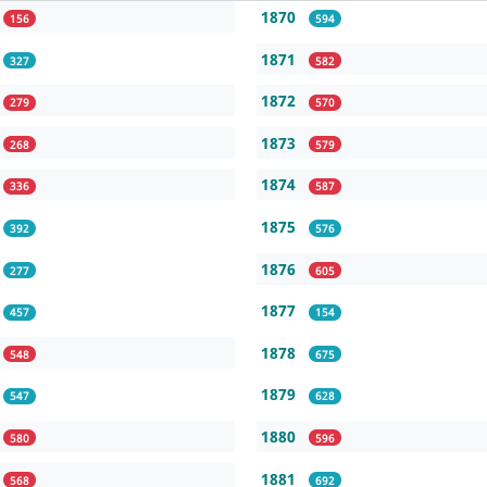
1870
156
594
1871
327
582
1872
279
570
1873
268
579
1874
336
587
1875
392
576
1876
277
605
1877
457
154
1878
548
675
1879
547
628
1880
580
596
1881
568
692