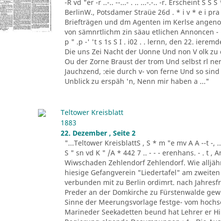
-R vd "er -r ..-.. --...- . .. ...-.-.. -r. Erscheint 
BerlinW., Potsdamer Straüe 26d . * i v * e i pra
Briefträgen und dm Agenten im Kerlse angeno
von sämnrtlichm zin säau etlichen Annoncen - B
p " .p -' 't s 1s S I . i02 . . lernn, den 22. ierem
Die uns Zei Nacht der Uonne Und non V olk zu 
Ou der Zorne Braust der trom Und selbst rl ner. 
Jauchzend, :eie durch v- von ferne Und so sind
Unblick zu erspäh 'n, Nenn mir haben a ..."
Teltower Kreisblatt
1883
22. Dezember , Seite 2
"...Teltower KreisblattS , S * m "e mv A A --t -, .. '-. -
S " sn vd K " /A * 442 7 .. - - - erenhans. - . t 
Wiwschaden Zehlendorf Zehlendorf. Wie alljähr
hiesige Gefangverein "Liedertafel" am zweiten
verbunden mit zu Berlin ordimrt. nach Jahresfri
Preder an der Domkirche zu Fürstenwalde gewirk
Sinne der Meerungsvorlage festge- vom hochse
Marineder Seekadetten beund hat Lehrer er H