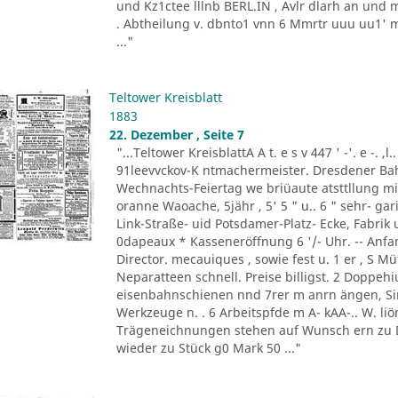
und Kz1ctee lllnb BERL.IN , Avlr dlarh an und 
. Abtheilung v. dbnto1 vnn 6 Mmrtr uuu uu1' mer
..."
Teltower Kreisblatt
1883
22. Dezember , Seite 7
"...Teltower KreisblattA A t. e s v 447 ' -'. e -. ,l
91leevvckov-K ntmachermeister. Dresdener Bahn 
Wechnachts-Feiertag we briüaute atsttllung 
oranne Waoache, 5jähr , 5' 5 " u.. 6 " sehr- gar
Link-Straße- uid Potsdamer-Platz- Ecke, Fabrik 
0dapeaux * Kasseneröffnung 6 '/- Uhr. -- Anfang
Director. mecauiques , sowie fest u. 1 er , S Müt
Neparatteen schnell. Preise billigst. 2 Doppehiu
eisenbahnschienen nnd 7rer m anrn ängen, Sinl
Werkzeuge n. . 6 Arbeitspfde m A- kAA-.. W. liön
Trägeneichnungen stehen auf Wunsch ern zu D
wieder zu Stück g0 Mark 50 ..."