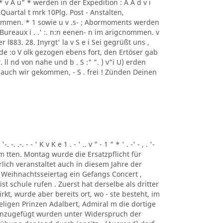
S S S * v A u" * werden in der Expedition : A A d v i
 Quartal t mrk 10Plg. Post - Anstalten,
mmen. * 1 sowie u v .s- ; Abormoments werden
ureaux i . .' :. n:n eenen- n im arigcnommen. v
der l883. 28. Inyrgt' la v S e i Sei gegrüßt uns ,
de :o V olk gezogen ebens fort, den Ertöser gab
ll nd von nahe und b . S :" ". ) v"i U) erden
 auch wir gekommen, - S . frei ! Zünden Deinen
. .-. - - ' K v K e 1 . - ' .. v " - 1 " * ' . -' - , . '-
, Am tten. Montag wurde die Ersatzpflicht für
lich veranstaltet auch in diesem Jahre der
 Weihnachtsseiertag ein Gefangs Concert ,
st schule rufen . Zuerst hat derselbe als dritter
t, wurde aber bereits ort, wo - ste besteht, im
ligen Prinzen Adalbert, Admiral m die dortige
inzugefügt wurden unter Widerspruch der