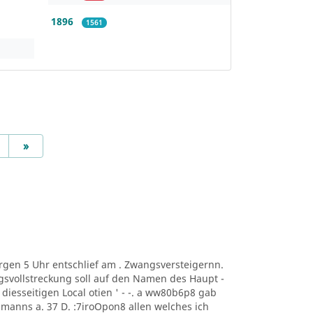
1896
1561
Next
»
t Morgen 5 Uhr entschlief am . Zwangsversteigernn.
svollstreckung soll auf den Namen des Haupt -
ng. diesseitigen Local otien ' - -. a ww80b6p8 gab
manns a. 37 D. :7iroOpon8 allen welches ich