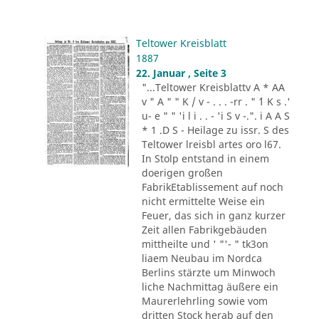
Teltower Kreisblatt
1887
22. Januar , Seite 3
"...Teltower Kreisblattv A * AA
v " A " " K / v - . . . -rr . " ´1 K s .'
u- e " " 'i l i . . - 'i S v -.". i A A S
* 1 .D S - Heilage zu issr. S des
Teltower lreisbl artes oro l67.
In Stolp entstand in einem
doerigen großen
FabrikEtablissement auf noch
nicht ermittelte Weise ein
Feuer, das sich in ganz kurzer
Zeit allen Fabrikgebäuden
mittheilte und ' "'- " tk3on
liaem Neubau im Nordca
Berlins stärzte um Minwoch
liche Nachmittag äußere ein
Maurerlehrling sowie vom
dritten Stock herab auf den