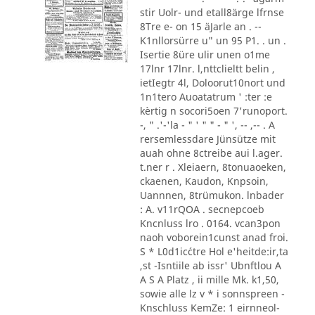
stir Uolr- und etall8ärge lfrnse
8Tre e- on 15 äJarle an . --
K1nllorsürre u" un 95 P1. . un .
Isertie 8üre ulir unen o1me
17lnr 17lnr. l,nttclieltt belin ,
ietIegtr 4l, Doloorut10nort und
1n1tero Auoatatrum ' :ter :e
kèrtig n socori5oen 7'runoport.
-, " .'-'la - " ' " " - " ', -- ,-- . A
rersemlessdare Jünsütze mit
auah ohne 8ctreibe aui l.ager.
t.ner r . Xleiaern, 8tonuaoeken,
ckaenen, Kaudon, Knpsoin,
Uannnen, 8trümukon. lnbader
: A. v11rQOA . secnepcoeb
Kncnluss lro . 0164. vcan3pon
naoh voborein1cunst anad froi.
S * L0d1ic´ctre Hol e'heitde:ir,ta
,st -Isntiile ab issr' Ubnftlou A
A S A Platz , ii mille Mk. k1,50,
sowie alle lz v * i sonnspreen -
Knschluss KemZe: 1 eirnneol-