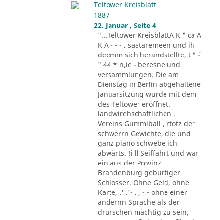
Teltower Kreisblatt
1887
22. Januar , Seite 4
"...Teltower KreisblattA K " ca A
K A - - - . saataremeen und ih
deemm sich herandstellte, t " ´-
" 44 * n,ie - beresne und
versammlungen. Die am
Dienstag in Berlin abgehaltene
Januarsitzung wurde mit dem
des Teltower eröffnet.
landwirehschaftlichen .
Vereins Gummiball , rtotz der
schwerrn Gewichte, die und
ganz piano schwebe ich
abwärts. !i ll Seiffahrt und war
ein aus der Provinz
Brandenburg geburtiger
Schlosser. Ohne Geld, ohne
Karte, .' .'- . , - - ohne einer
andernn Sprache als der
drurschen mächtig zu sein,