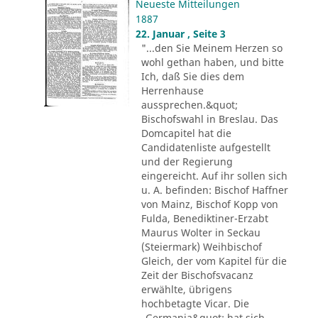
Neueste Mitteilungen
1887
22. Januar , Seite 3
"...den Sie Meinem Herzen so
wohl gethan haben, und bitte
Ich, daß Sie dies dem
Herrenhause
aussprechen.&quot;
Bischofswahl in Breslau. Das
Domcapitel hat die
Candidatenliste aufgestellt
und der Regierung
eingereicht. Auf ihr sollen sich
u. A. befinden: Bischof Haffner
von Mainz, Bischof Kopp von
Fulda, Benediktiner-Erzabt
Maurus Wolter in Seckau
(Steiermark) Weihbischof
Gleich, der vom Kapitel für die
Zeit der Bischofsvacanz
erwählte, übrigens
hochbetagte Vicar. Die
„Germania&quot; hat sich