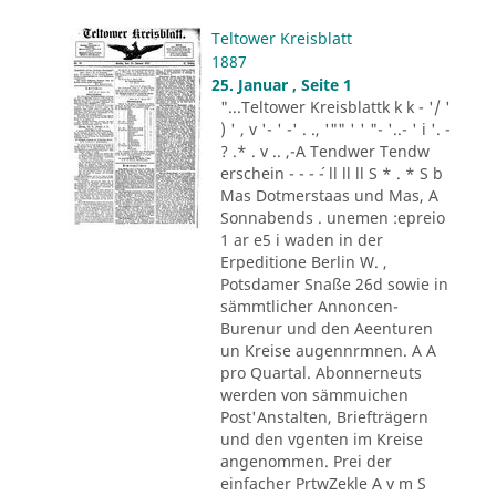
Teltower Kreisblatt
1887
25. Januar , Seite 1
"...Teltower Kreisblattk k k - '/ '
) ' , v '- ' -' . ., '"" ' ' "- '..- ' i '. -
? .* . v .. ,-A Tendwer Tendw
erschein - - - ´- ll ll ll S * . * S b
Mas Dotmerstaas und Mas, A
Sonnabends . unemen :epreio
1 ar e5 i waden in der
Erpeditione Berlin W. ,
Potsdamer Snaße 26d sowie in
sämmtlicher Annoncen-
Burenur und den Aeenturen
un Kreise augennrmnen. A A
pro Quartal. Abonnerneuts
werden von sämmuichen
Post'Anstalten, Briefträgern
und den vgenten im Kreise
angenommen. Prei der
einfacher PrtwZekle A v m S