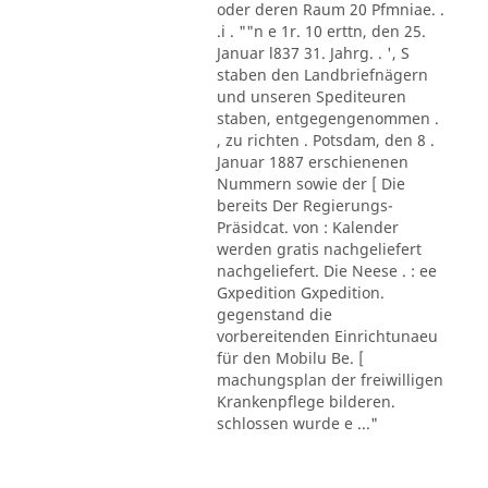
oder deren Raum 20 Pfmniae. .
.i . ""n e 1r. 10 erttn, den 25.
Januar l837 31. Jahrg. . ', S
staben den Landbriefnägern
und unseren Spediteuren
staben, entgegengenommen .
, zu richten . Potsdam, den 8 .
Januar 1887 erschienenen
Nummern sowie der [ Die
bereits Der Regierungs-
Präsidcat. von : Kalender
werden gratis nachgeliefert
nachgeliefert. Die Neese . : ee
Gxpedition Gxpedition.
gegenstand die
vorbereitenden Einrichtunaeu
für den Mobilu Be. [
machungsplan der freiwilligen
Krankenpflege bilderen.
schlossen wurde e ..."