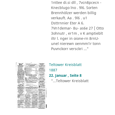
1nttee di.si dll , 7vcn8pcecn -
Knecblugo lno . 9l6. Sorten
Brennhölzer werden billig
verkauft. Aa . 9l6 . u1
Dsttrnnier Eter A 6.
7Vn1demar- 8u- as6e 27 [ Otto
3ohnutr , er1m , v K amptieblt
iltr l. nger in oione-rn 8rnU-
unel nierewn oenmm1r tonn
Puvnckorr versckri ..."
Teltower Kreisblatt
1887
22. Januar , Seite 8
"...Teltower Kreisblatt