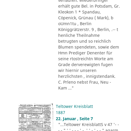
verlaufen. Wiederbringer
erhält gute Bel. in Potsdam, Gr.
Kleokon 1 * Spandau,
Cöpenick, Grünau ( Mark), b
oUmn1tu , Berlin
Königgrätzerstr. 9 , Berlin, .-- t
henliche Theilnahme
betrugten und so reichlich
Blumen spendeten, sowie dem
Hmn Prediger Denenter für
seine rtostreichtn Worte am
Grade derverewigten fugen
wir hiernir unseren
herzlichsten , innigstendank.
C. Prleno nebst Frau, Neu -
Kam ..."
Teltower Kreisblatt
1887
22. Januar , Seite 7
"...Teltower KreisblattS v 47 '- -
- - " ' ' - - - ' -. ' ' - ' -.-." agarm