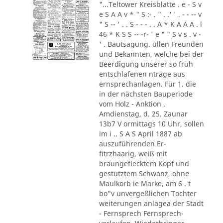
"...Teltower Kreisblatte . e - S v
e S A A v * " S :- . " . .' ' . - - -- v
" S -- ' . . S - - - . . A * K A A A . l
46 * K S S -- -r- ' e " " S v s . v -
' . Bautsagung. ullen Freunden
und Bekannten, welche bei der
Beerdigung unserer so früh
entschlafenen nträge aus
ernsprechanlagen. Für 1. die
in der nächsten Bauperiode
vom Holz - Anktion .
Amdienstag, d. 25. Zaunar
13b7 V ormittags 10 Uhr, sollen
im i .. S A S April 1887 ab
auszuführenden Er-
fitrzhaarig, weiß mit
braungeflecktem Kopf und
gestutztem Schwanz, ohne
Maulkorb ie Marke, am 6 . t
bo"v unvergeßlichen Tochter
weiterungen anlagea der Stadt
- Fernsprech Fernsprech-