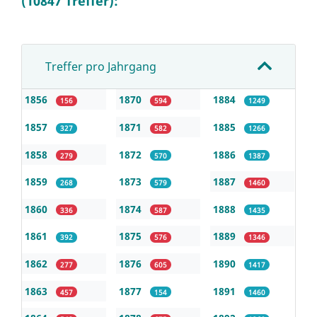
(10847 Treffer):
Treffer pro Jahrgang
1856
1870
1884
156
594
1249
1857
1871
1885
327
582
1266
1858
1872
1886
279
570
1387
1859
1873
1887
268
579
1460
1860
1874
1888
336
587
1435
1861
1875
1889
392
576
1346
1862
1876
1890
277
605
1417
1863
1877
1891
457
154
1460