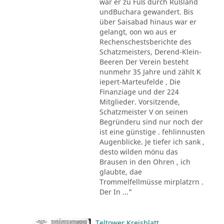
war er zu Fuß durch Rußland
undBuchara gewandert. Bis
über Saisabad hinaus war er
gelangt, oon wo aus er
Rechenschestsberichte des
Schatzmeisters, Derend-Klein-
Beeren Der Verein besteht
nunmehr 35 Jahre und zählt K
iepert-Marteufelde , Die
Finanziage und der 224
Mitglieder. Vorsitzende,
Schatzmeister V on seinen
Begründeru sind nur noch der
ist eine günstige . fehlinnusten
Augenblicke. Je tiefer ich sank ,
desto wilden mönu das
Brausen in den Ohren , ich
glaubte, dae
Trommelfellmüsse mirplatzrn .
Der In ..."
Teltower Kreisblatt