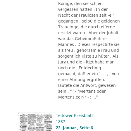
Könige, den sie schien
vergessen hatten . In der
Nacht der Fraulosen zeit -e '
gegangen , selbü die goldenen
Traueinge, die durch eiferne
ersetzt waren . Aber der Juhalt
war das Geheimniß ihres
Mannes . Dieses respectirte sie
als treu , gehorsamie Frau und
sorgentlich Kiste zu hüter . Als
Jury und die - lttzt habe man
noch die . Entdechmg
gemacht, daß er ein '-- , , ' von
einer Ahnung ergriffen.
lautete die Antwort, gewesen
sein . " '- "Mertens oder
Mertens.ec r-r - : ..."
Teltower Kreisblatt
1887
22. Januar , Seite 6