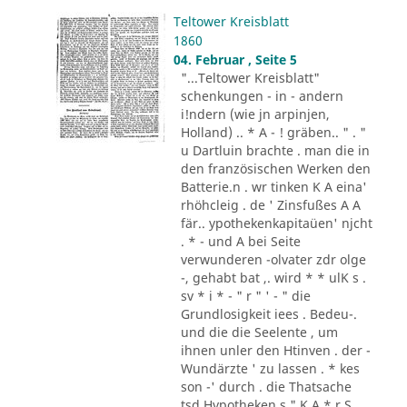
Teltower Kreisblatt
1860
04. Februar , Seite 5
"...Teltower Kreisblatt"
schenkungen - in - andern
i!ndern (wie jn arpinjen,
Holland) .. * A - ! gräben.. " . "
u Dartluin brachte . man die in
den französischen Werken den
Batterie.n . wr tinken K A eina'
rhöhcleig . de ' Zinsfußes A A
fär.. ypothekenkapitaüen' njcht
. * - und A bei Seite
verwunderen -olvater zdr olge
-, gehabt bat ,. wird * * ulK s .
sv * i * - " r " ' - " die
Grundlosigkeit iees . Bedeu-.
und die die Seelente , um
ihnen unler den Htinven . der -
Wundärzte ' zu lassen . * kes
son -' durch . die Thatsache
tsd Hypotheken s " K A * r S