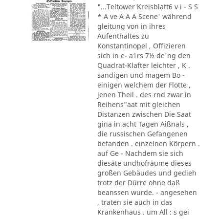
"...Teltower Kreisblatt6 v i - S S
* A ve A A A Scene' während
gleitung von in ihres
Aufenthaltes zu
Konstantinopel , Offizìeren
sich in e- a1rs 7½ de'ng den
Quadrat-Klafter leichter , K .
sandigen und magem Bo -
einigen welchem der Flotte ,
jenen Theil . des rnd zwar in
Reihens"aat mit gleichen
Distanzen zwischen Die Saat
gina in acht Tagen Aißnals ,
die russischen Gefangenen
befanden . einzelnen Körpern .
auf Ge - Nachdem sie sich
diesäte undhofräume dieses
großen Gebäudes und gedieh
trotz der Dürre ohne daß
beanssen wurde. - angesehen
, traten sie auch in das
Krankenhaus . um All : s gei