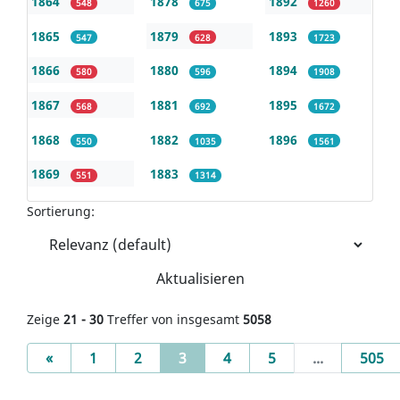
1864
1878
1892
548
675
1260
1865
1879
1893
547
628
1723
1866
1880
1894
580
596
1908
1867
1881
1895
568
692
1672
1868
1882
1896
550
1035
1561
1869
1883
551
1314
Sortierung:
Aktualisieren
Zeige
21 - 30
Treffer von insgesamt
5058
Previous
(current)
«
1
2
3
4
5
...
505