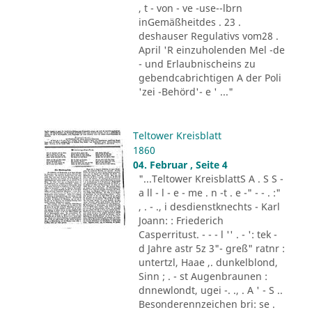
, t - von - ve -use--lbrn
inGemäßheitdes . 23 .
deshauser Regulativs vom28 .
April 'R einzuholenden Mel -de
- und Erlaubnischeins zu
gebendcabrichtigen A der Poli
'zei -Behörd'- e ' ..."
Teltower Kreisblatt
1860
04. Februar , Seite 4
"...Teltower KreisblattS A . S S -
a ll - l - e - me . n -t . e -" - - . :"
, . - ., i desdienstknechts - Karl
Joann: : Friederich
Casperritust. - - - l '' . - ': tek -
d Jahre astr 5z 3"- greß" ratnr :
untertzl, Haae ,. dunkelblond,
Sinn ; . - st Augenbraunen :
dnnewlondt, ugei -. ., . A ' - S ..
Besonderennzeichen bri: se .