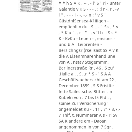
* * h S A K . -- , - i' S ' ri - unter
Galantie v K S - - - , : :i r -, r . -v
l " . - - - i - -. -.- n : ' v S '
GtistdhlSensea-K1iiigen -
empfiehlt v du , S ., - 1 Ss . * v .
, * K u ". . r - " - . v´ 'l b -l S s *
K - KvKu - Leben - , ensions -
und b A i Leibrenten -
Bersichngsr (rsellsast SS A v K
die A Eisenmnarenhandlune
von A . nstav Stegemmm,
Berlinerstraße Rr . 46 . S zu'
.Halle a . . S. .r * S - ' S A A
Geschäfts-uebersicht am 22 .
December 1859 . S S Fristlte
fette Sailestsche. Btttter .in
Kübeln von . 7 bis l5 Pfd . ,
soinie Zur Versicherung '
ongemeldet Ku - . 11 , 717 3,7,-
7 Thif. t. Nummerar A s - rl Sv
SA K andere em - Daoan
angenommen in von 7 Sgr .