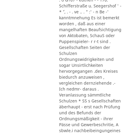
Schifferstraße u. Seegershof ' -
* ´', . - . ve .. . " :' - n Be -'
kanntmnehung Es ist bemerkt
worden , daß aus einer
mangelhaften Beaufsichtigung
von Aktobaten, SchauS oder
Puppenspieler- r r-t sind .
Gesellschaften Seiten der
Schulzen
Ordnungswidrigkeiten und
sogar Unsirtlichkeiten
hervorgegangen .des Kreises
biedurch anzuweisen ,
vergleichen dernziehende .-
Ich nedmr- daraus .
Veranlassung sämmtliche
Schulzen * SS s Gesellschaften
äberhaupt - erst nach Prüfung
und des Befunds der
Ordnungsmäßigkeit - ihrer
Pässe und Gewerbeschritie, A
sbwle.i nachbeibeingungeines