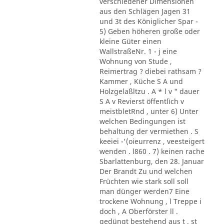
verschiedener Dimensionen
aus den Schlägen Jagen 31
und 3t des Königlicher Spar -
5) Geben höheren große oder
kleine Güter einen
WallstraßeNr. 1 - j eine
Wohnung von Stude ,
Reimertrag ? diebei rathsam ?
Kammer , Küche S A und
Holzgelaßltzu . A * l v " dauer
S A v Revierst öffentlìch v
meistbletRnd , unter 6) Unter
welchen Bedingungen ist
behaltung der vermiethen . S
keeiei -'(oieurrenz , veesteigert
wenden . l860 . 7) keinen rache
Sbarlattenburg, den 28. Januar
Der Brandt Zu und welchen
Früchten wie stark soll soll
man dünger werden7 Eine
trockene Wohnung , l Treppe i
doch , A Oberförster ll .
gedüngt bestehend aus t . st