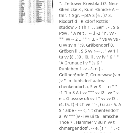
"...Teltower Kreisblatt)7. Neu-
Glienicke 8 , Kuin -Ginicke A --
thlr. 1 Sgr. --pfA S )6 . )7 3.
Rixdorf d . Rixdorf Rotzis '
studow .- t Thlr. . . Ser' . - . S 6
Ptvv . ' A re t .. -- ,l -2 ' r . vv -
""' vv -- 2 .. "" 1 u. - " ve vv ve -
u vv sv n ' :9. Gräbendorf 0.
Gröben il . S S vv r--- . ," vv 1 l
tu vv )8 . )9 . l0. ll . vv fv " 6 " "
'A Grunaue l v " )s 6 "
Ruhleben 1 -v --'- n ( -
Gdüner6nde Z. Grunewaw )v n
)v "- n lluhlsdorf aalow
chenkendorf a. S vr S --- n " "
-1 "l n S A t vv """ vv l2 . vv " vt
el:. G ussow u6 sv l " vv vv l3 .
i4. t5. t) -t cf' ve ""- ,) u .u - 5. A
S ' albe - --- c, 1 t chentendorf
a. W """ )v -i vv ui t6 . amsche
Thoe 7 . Hammer v 3u n vv t
chmargendotf . -- e, )s 1 ' ' . -c