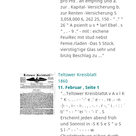
pro Pfd . an empfing und a.
zur . Kapital- Versicherung b.
zur Renten -Versicherung S
3,058,000 6, 262 25, 150 - " ." "
26 " A psienlt u s * larl Ebel . s
" , . - 9 ." - mit : eichene
FeuiRec mit stud nebst
Femie.rladen -Das 5 Stück.
vierstiig1ige Glas sehr und
biUiq Beschlag zu ..."
Teltower Kreisblatt
1860
11. Februar , Seite 1
"...Teltower KreisblattA v A v l K
" K -. . . - - '-' e .' e - - . re .- -n
-)- - , i-- - i-. . , . -. - . r -, ' i . - : : ´
ti' " - - " 'ei '- - '- l' . S
Erscheint jeden abend früh
und Sonnist in -S K S e S " u S
S l -" - - ' - - - - w
Charlottenburg zühen durth