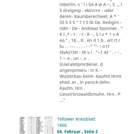
inberlin. s ' l i SA A w A --, S .., l
S dreigesp . ekirzrnr - oder
deren- Raumberechieet. A * '
SS S S S " 1 t S tb De. Redigirt -
rtdn - De - Andreas Sosnmer . "
K l ,* - t - - t - R - , S l v * 1 v A
eo." , 18 .. tl . en d 1 b . art rt r
tu . . ---. . . . . - -" "'- : o t1
SlvAs1Str - tK v i . "--1 AI ' . - - .
1 -- e , un -. v. .
Inseratelpmrdenar. d
angenpmwru : in K. -
Wusterbau beim- Kaufml Hrmr
ehed .er , in penick dehn
Kaufm. Hrn .
Lieseirtinzwaldbmuhn. Hrn . P
..."
Teltower Kreisblatt
1860
04. Februar , Seite 2