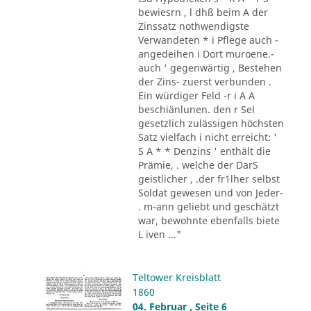
bewiesrn , l dhß beim A der
Zinssatz nothwendigste
Verwandeten * i Pflege auch -
angedeihen i Dort muroene.-
auch ' gegenwärtig , Bestehen
der Zins- zuerst verbunden .
Ein würdiger Feld -r i A A
beschiänlunen. den r Sel
gesetzlich zulässigen höchsten
Satz vielfach i nicht erreicht: '
S A * * Denzins ' enthält die
Prämie, . welche der DarS
geistlicher , .der fr1lher selbst
Soldat gewesen und von Jeder-
. m-ann geliebt und geschätzt
war, bewohnte ebenfalls biete
L iven ..."
Teltower Kreisblatt
1860
04. Februar , Seite 6