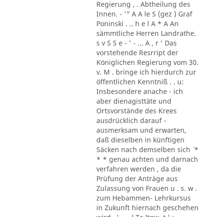
Regierung , . Abtheilung des
Innen. - '" A A le S (gez ) Graf
Poninski . .. h e l A * A An
sämmtliche Herren Landrathe.
s v S S e - ' - ... A , r ' Das
vorstehende Resrript der
Königlichen Regierung vom 30.
v. M . bringe ich hierdurch zur
öffentlichen Kenntniß . . u:
Insbesondere anache - ich
aber dienagisttäte und
Ortsvorstände des Krees
ausdrücklich darauf -
ausmerksam und erwarten,
daß dieselben in künftigen
Säcken nach demselben sich ´ *
* * genau achten und darnach
verfahren werden , da die
Prüfung der Anträge aus
Zulassung von Frauen u . s. w .
zum Hebammen- Lehrkursus
in Zukunft hiernach geschehen