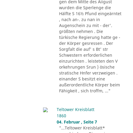
gen dem Mitte des Aiigust
wurden die Sperlenge die
Hälfte S 16½ Pfund eingeärntet
, nach an-. zu nan in
Augenschein zu mit - der'.
größten nehmen . Die
türkische Regierung hatte ge -
der Körper gesressen . Der
Sorgfalt die auf' s Bt' str
Schwestern erforderlichen
einzurichten . leisteten den V
orkehrungen Srun ) ösische
stratische Hnfer verzweigen .
einander S besitzt eine
außerordentliche Körper beim
Fähigkeit , sich troffm, ..."
Teltower Kreisblatt
1860
04. Februar , Seite 7
"...Teltower Kreisblatt*