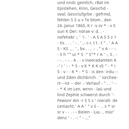
und nndc gemlich, rBat im
Epistehen, Kinn, Gesichd -
oval; Gesiclufgrbe : gefrmd,
fehlen S S u v Te btom , den
24. Janur 1860, K r -v sv * - v S
sun K Der: ndrae v: d. . -
nefehekr :, ' 'i . ' - A S A S S z 1
- tis . . . ' - . ' ,- c-i. t t . t " . ' A A
S - KS ., . '.. bv . . , .- . " v A - - -.
- S h "" ui * S -" S"* r A ' -, S , -
- - . - -. . A . - v ineeradamten A
-' i ' - - * S - v K * K K vS " - * i
S - v - - K * - * S - is den- irdu --
und Zden dtchbrich . ' iorchee-
rt---ist -- der .- Verlauf - " . . '- -
- * K im Len, wrnn - laü und
lind Zephie schwerst durch '-
Few´unr Ain -r S S s ' nieralt- de
Lemacht.' A A ' " v S - . . s * sr
sr v - - . - - 8ieien - Lia;- , mür'
denz ' - . -: " - ..."