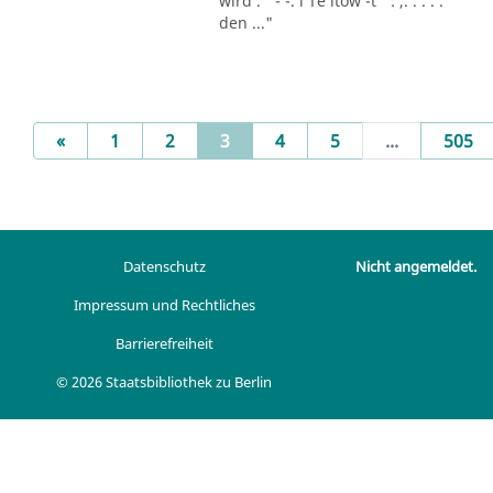
wird . ' - -. l Te ltow -t ' : ,. . . . .
den ..."
Previous
(current)
«
1
2
3
4
5
...
505
Datenschutz
Nicht angemeldet.
Impressum und Rechtliches
Barrierefreiheit
© 2026 Staatsbibliothek zu Berlin