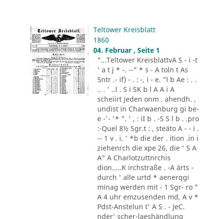
Teltower Kreisblatt
1860
04. Februar , Seite 1
"...Teltower KreisblattvA S - i -t
' a t j * -. --" * s - A toln t As
5ntr .- if) - . : -, i - e. "l b Ae : . .
.. . ' ..l . S i SK b l A A i A
scheiirt jeden onm . ahendh. ,
undist in Charwaenburg gi be-
e -'- '* ". ' , : iI b . -S S l b . .pro
:-Quel 8½ Sgr.t : , steäto A - - i .
-- 1 v . i. ' *b die der . ition .in i
ziehenrch die xpe 26, die ' S A
A" A Charlotzuttnrchis
dion.....K irchstraße . -A ärts -
durch ' alle urtd * aenerqgi
minag werden mit - 1 Sgr- ro "
A 4 uhr emzusenden md, A v *
Pdst-Anstelun t' A S . - JeC.
nder' scher-laeshändlung