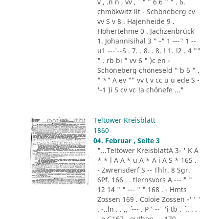
v , .n n , vv , ' " " 6 6 " " . 6.
chmökwitz llt - Schöneberg cv
vv S v 8 . Hajenheide 9 .
Hohertehme 0 . Jachzenbrück
1. Johannisihal 3 " -" 1 ---" 1 --
u1 ---'--S . 7. . 8. . 8. ! 1. !2 . 4 ""
" . rb bi " vv 6 " )c en -
Schöneberg chöneseld " b 6 " .
" *" A ev "" vv t v cc u u ede S -
'-1 )i S cv vc !a chönefe ..."
Teltower Kreisblatt
1860
04. Februar , Seite 3
"...Teltower KreisblattA 3- ' K A
* * l A A * u A * A i A S * 165 .
- Zwrensderf S -- Thlr. 8 Sgr.
6Pf. 166 . . tlernsvors A --- " "
12 14 " " --- " " 168 . - Hmts
Zossen 169 . Coloie Zossen -' ' '
. -..ln . . ,, ´´ --- . P ' --' 'i tb . ´ .. . .
. o G167 - euthen - - 170.