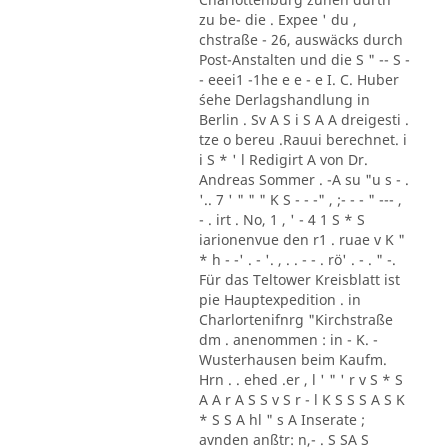
zu be- die . Expee ' du ,
chstraße - 26, auswäcks durch
Post-Anstalten und die S " -- S -
- eeei1 -1he e e - e I. C. Huber
´sehe Derlagshandlung in
Berlin . Sv A S i S A A dreigesti .
tze o bereu .Rauui berechnet. i
i S * ' l Redigirt A von Dr.
Andreas Sommer . -A su "u s - .
'.. 7 ' " " " K S - - -" , ;- - - " --- ,
- . irt . No, 1 , ' - 4 1 S * S
iarionenvue den r1 . ruae v K "
* h - -' . - '. , . . - - . rö' . - . " -.
Für das Teltower Kreisblatt ist
pie Hauptexpedition . in
Charlortenifnrg "Kirchstraße
dm . anenommen : in - K. -
Wusterhausen beim Kaufm.
Hrn . . ehed .er , l ' " ' r v S * S
A A r A S S v S r - l K S S S A S K
* S S A hl " s A Inserate ;
avnden anßtr: n,- . S SA S