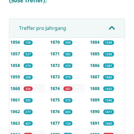
(5058 Treffer):
Treffer pro Jahrgang
1856
1870
1884
156
594
1249
1857
1871
1885
327
582
1266
1858
1872
1886
279
570
1387
1859
1873
1887
268
579
1460
1860
1874
1888
336
587
1435
1861
1875
1889
392
576
1346
1862
1876
1890
277
605
1417
1863
1877
1891
457
154
1460