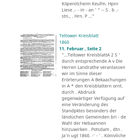
Köpenitcheim Keufm. Hpnr
Liese ,- - in - an ' " -- S . b .-
stn., . Hrn. P ..."
Teltower Kreisblatt
1860
11. Februar , Seite 2
"...Teltower KreisblattA 2 S '
durch entsprechende A v Die
Herren Landrathe veranlassen
wir im Sinne dieser
Erörterungen A Bekaachungen
in A * den Kreisblattern ornt.
durch . Abdruck
gegenwärtiger Verfügung auf
eine Veränderung des
Standpktes besonders der
ländüchen Gemeinden bri - de
Wahl der Hebaannen
hinzuwirken . Potsdam , dtn .
Ja'n ugt 1860. -' - ' . Könivliche