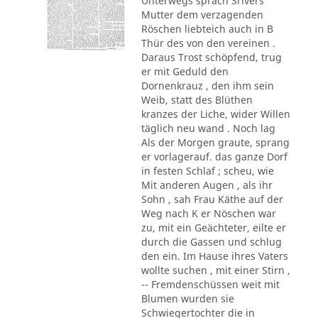
Unterwegs sprach Srivers
Mutter dem verzagenden
Röschen liebteich auch in B
Thür des von den vereinen .
Daraus Trost schöpfend, trug
er mit Geduld den
Dornenkrauz , den ihm sein
Weib, statt des Blüthen
kranzes der Liche, wider Willen
täglich neu wand . Noch lag
Als der Morgen graute, sprang
er vorlagerauf. das ganze Dorf
in festen Schlaf ; scheu, wie
Mit anderen Augen , als ihr
Sohn , sah Frau Käthe auf der
Weg nach K er Nöschen war
zu, mit ein Geächteter, eilte er
durch die Gassen und schlug
den ein. Im Hause ihres Vaters
wollte suchen , mit einer Stirn ,
-- Fremdenschüssen weit mit
Blumen wurden sie
Schwiegertochter die in