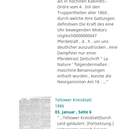
als in höchsten Kabinets -
Ordre vom 4 . Inli den
Truppertheilen aller 1860 ,
durch welche ttire Gattungen
definitiven Die Kraft des eine
Uhr bewegenden Miotors
istgleich0000000047
Pferdetraft , d . h . uni uns
deutlicher auszudrücken , eine
Dampfvon nur einer
Pferdelrast Zeitschrift " La
Nature '´ folgendermaßen .
maschine Benannungen
ertheilt wurden , konnte die
Neorganisnion Am 18 . ..."
Teltower Kreisblatt
1886
03. Januar , Seite 6
"...Teltower KreisblattDurch
Leid geläutert. (Fortsetzung.)