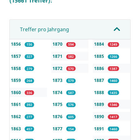
(15661 Treffer):
Treffer pro Jahrgang
1856
1870
1884
156
594
1249
1857
1871
1885
327
582
1266
1858
1872
1886
279
570
1387
1859
1873
1887
268
579
1460
1860
1874
1888
336
587
1435
1861
1875
1889
392
576
1346
1862
1876
1890
277
605
1417
1863
1877
1891
457
154
1460