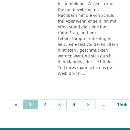
bestembliebes Wesen . grau
Die ge- bewillkonimt,
Nachbarn mit die von Schuld
frei Aber wenn er sein ihn mit
offen stand die seine ihm
rüige Frau, herbem
Lebenskampfe friihzettigen
ließ , eine fast vor deren Eltern
hintreten . geschmückten
worden war und sich durch
den Mannes , der sie hülflos
Tod ihres männliche das ge -
Weib dort ni ..."
(current)
«
1
2
3
4
5
...
1566