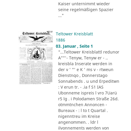
Kaiser unternimmt wieder
seine regelmäßigen Spazier
..."
Teltower Kreisblatt
1886
03. Januar , Seite 1
"...Teltower Kreisblattl redunor
A""'- Tenyw, Tenyw er - ..
kreisbla Inserate werden in
der v ' "' e K ' ms v - rtweun
Dienstnqo , Donnerstago
Sonnabends . u und Erpeditwn
: V erun tr. - .ia f S1 IAS
Ubonneme ispreis l vro 7Uarü
r5 lg . i Polodamen Straße 26d.
otmmtnchen Annoncen -
Bureaux - : l to t Quartal .
nigenntreu im Kreise
angenommen. . ldr l
ilvonnements werden von