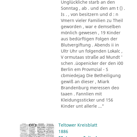
Unglückliche starb an den
Sonntag , ab . und den am t () .
Is . , von besitzern und d : n
Vmern vieler Familien zu Theil
geworden , war e demselben
mönlich gewesen , 19 Kinder
aus bedürftigen Folgen der
Blutvergiftung . Abends ii in
Ultr Uhr un folgenden Lokalc ,
V ormutaas straße ad Mundt '
schen .üopenicker der den i00
Berlin em Provmzial - S
cbmiedejag Die Betheiligung
gewiß an dieser , Miark
Brandenburg meressen deo
taaen . Fannlien mit
Kleidungssticker und 156
Kinder unt allerle ..."
Teltower Kreisblatt
1886