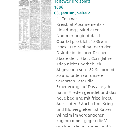
Teltower Kreisblatt
1886
03. Januar , Seite 2
"...Teltower
KreisblattAbonnements -
Einladung . Mit dieser
Nummer beginnt das l .
Quartal pro kllcht 1886 am
iches . Die Zahl hat nach der
Drände im im preußischen
Staate der ., Stat . Corr. Jahre
1dd5 nicht unerheblich
Abgesehen von 182 Schorn mit
so und bitten wir unsere
verehrten Leser die
Erneuerung auf Das alte Jahr
hat in Frieden gerndet und das
neue beginne mit friedlirkleu
Aussichten ! Auch ohne Krieg
und Blutvergteßen tst Kaiser
Wilhelm im vergangenen
zugenommen gegen die V
orjahre . steindränden und 2