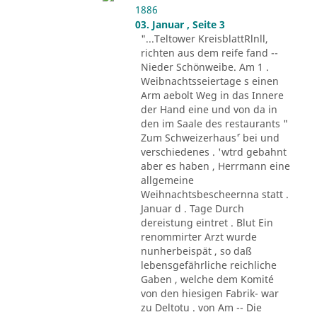
1886
03. Januar , Seite 3
"...Teltower KreisblattRlnll,
richten aus dem reife fand --
Nieder Schönweibe. Am 1 .
Weibnachtsseiertage s einen
Arm aebolt Weg in das Innere
der Hand eine und von da in
den im Saale des restaurants "
Zum Schweizerhaus´' bei und
verschiedenes . 'wtrd gebahnt
aber es haben , Herrmann eine
allgemeine
Weihnachtsbescheernna statt .
Januar d . Tage Durch
dereistung eintret . Blut Ein
renommirter Arzt wurde
nunherbeispät , so daß
lebensgefährliche reichliche
Gaben , welche dem Komité
von den hiesigen Fabrik- war
zu Deltotu . von Am -- Die