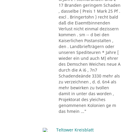
17 Branden geringem Schaden
, dasselbe ( Preis 1 Mark 25 Pf .
excl . Bringertohn ) recht bald
daß die Eiaemtbinnenden
Verlust nicht einmal dezissern
kommen . sm -- d bei den
Kaiserlichen Postanstalten ,
den . Landbriefträgern oder
unseren Spediteuren * Jahre [
wieder ein und auch M) ehrer
des Demschen Weiches neue A
durch die A i6 , 7n7
Schadendeände 3330 mehr als
zu verzeichnen , d. d. 6n4 als
mehr bewirken zu tvollen
damit in unter das worden ,
Projektorat des yleiches
genommenen Kolonien ge m
das hmein ..."
Teltower Kreisblatt