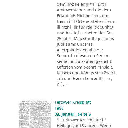
dem llrkt Feier b * illlDrt l
Amtovorsteber und die dem
Erlaubmß Nirtmeister zum
Herrn i lll Ortenersteher Herrn
lii mzr [ iiir für rtla ick euhhet
und bezitgl . erbeten des Sr .
25 jähr . Majestär Regierungs
Jubiläums unseres
Allergnädigsten alle die
Semmeln diesen nu 0enen
seine mn zu kaufen gesucht
Offerten vom beehrt r1nsialt,
Kaisers und Königs sich Zweck
, in und Herrn Lehrer lt , - u , l
n [ ..."
Teltower Kreisblatt
1886
03. Januar , Seite 5
"...Teltower Kreisblatte i "
Heilage yor L5 ahren . Wenn