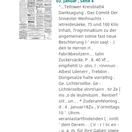
03. Januar , Seite 4
"...Teltower Kreisblatt4
Danksagung . Das Comité Der
Snivester Weihnachts -
ietreidesäeke, 75 und 100 Kilo
Inhalt, 7rogrmna8ium zu der
angemeinen somie fast neue
Beschterung l-' esin saqt - .l
den te Herren rl .
Fabrikbesitzern , . talin
Zuckersäcke, P . 8. 40 Vf. ,
empfiehlt U- olss. l . rinnnun .
Albest Ldenerr , Trebbin .
Düngesalze halte vorräthig .
Ge. Lichterselbe. Ge -
Lichterselbe vlnrtriairn . tir Ze [
ms ,o de leulmituim . Rentier´l '
siit . un , . * ZuderamNlontng ,
d . 4 . Januar18Zu , V ormittags
10 '. Uhrm
veranlastartfindenden ( . nntli
' dem Derem . . ( ir - r ! lic eir -
- u. a. m. für ihre Gaben sowie