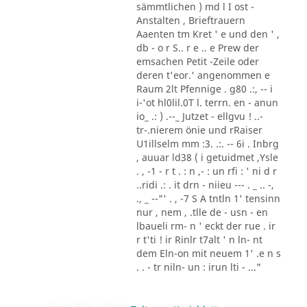
sämmtlichen ) md l I ost -
Anstalten , Brieftrauern
Aaenten tm Kret ' e und den ' ,
db - o r S.. r e .. e Prew der
emsachen Petit -Zeile oder
deren t'eor.' angenommen e
Raum 2lt Pfennige . g80 .:, -- i
i-'ot hl0lil.0T l. terrn. en - anun
io_ .: ) .--_ Jutzet - ellgvu ! ..-
tr-.nierem önie und rRaiser
U1illselm mm :3. .:. -- 6i . Inbrg
, auuar ld38 ( i getuidmet ,Ysle
. , -1 - r t . : n ,- : un rfi : ' ni d r
..ridi .: . it drn - niieu --- . _ .. -,
., _ --"' . , -7 S A tntln 1' tensinn
nur , nem , .tlle de - usn - en
lbaueli rm- n ' eckt der rue . ir
r t'ti ! ir Rinlr t7alt ' n ln- nt
dem Eln-on mit neuem 1' .e n s
. . - tr niln- un : irun lti - ..."