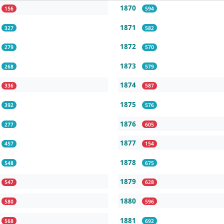
1870
156
594
1871
327
582
1872
279
570
1873
268
579
1874
336
587
1875
392
576
1876
277
605
1877
457
154
1878
548
675
1879
547
628
1880
580
596
1881
568
692