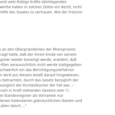
 und viele thätige Kräfte lahmlegenden
rthe haben in solchen Zeiten ein Recht, nicht
Hilfe des Staates zu vertrauen. Wie der Freisinn
rn an den Oberpräsidenten der Rheinprovinz
tragt hatte, daß der ihrem Kinde von seinem
gister wieder beseitigt werde, erwidert, daß
riften voraussichtlich nicht werde stattgegeben
chwerlich ein das Berichtigungsverfahren
er wird aus diesem Anlaß darauf hingewiesen,
u betrachten, durch das Gesetz bezüglich der
bezüglich der Kirchenbücher der Fall war, –
noch in Kraft stehenden Gesetze vom 11.
 die Standesregister als Vornamen nur
iedenen Kalendarien gebräuchlichen Namen und
alten Gesch ..."