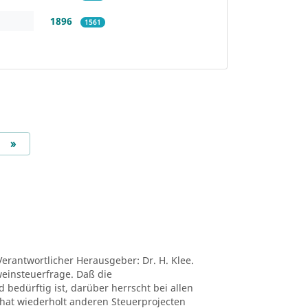
1896
1561
Next
»
Verantwortlicher Herausgeber: Dr. H. Klee.
tweinsteuerfrage. Daß die
edürftig ist, darüber herrscht bei allen
ei hat wiederholt anderen Steuerprojecten