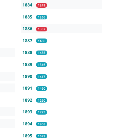
1884
1249
1885
1266
1886
1387
1887
1460
1888
1435
1889
1346
1890
1417
1891
1460
1892
1260
1893
1723
1894
1908
1895
1672