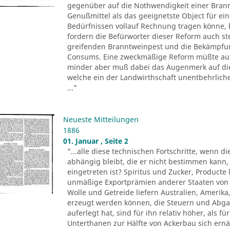
gegenüber auf die Nothwendigkeit einer Bran
Genußmittel als das geeignetste Object für ei
Bedürfnissen vollauf Rechnung tragen könne, 
fordern die Befürworter dieser Reform auch s
greifenden Branntweinpest und die Bekämpfun
Consums. Eine zweckmäßige Reform müßte auf d
minder aber muß dabei das Augenmerk auf die
welche ein der Landwirthschaft unentbehrlic
..."
Neueste Mitteilungen
1886
01. Januar , Seite 2
"...alle diese technischen Fortschritte, wenn d
abhängig bleibt, die er nicht bestimmen kann,
eingetreten ist? Spiritus und Zucker, Product
unmäßige Exportprämien anderer Staaten von 
Wolle und Getreide liefern Australien, Amerika,
erzeugt werden können, die Steuern und Abgab
auferlegt hat, sind für ihn relativ höher, als 
Unterthanen zur Hälfte von Ackerbau sich ernä