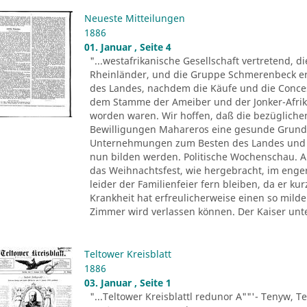
Neueste Mitteilungen
1886
01. Januar , Seite 4
"...westafrikanische Gesellschaft vertretend, d
Rheinländer, und die Gruppe Schmerenbeck erh
des Landes, nachdem die Käufe und die Conce
dem Stamme der Ameiber und der Jonker-Afrika
worden waren. Wir hoffen, daß die bezüglichen
Bewilligungen Mahareros eine gesunde Grund
Unternehmungen zum Besten des Landes und z
nun bilden werden. Politische Wochenschau. Au
das Weihnachtsfest, wie hergebracht, im eng
leider der Familienfeier fern bleiben, da er k
Krankheit hat erfreulicherweise einen so mil
Zimmer wird verlassen können. Der Kaiser unt
Teltower Kreisblatt
1886
03. Januar , Seite 1
"...Teltower Kreisblattl redunor A""'- Tenyw, Te