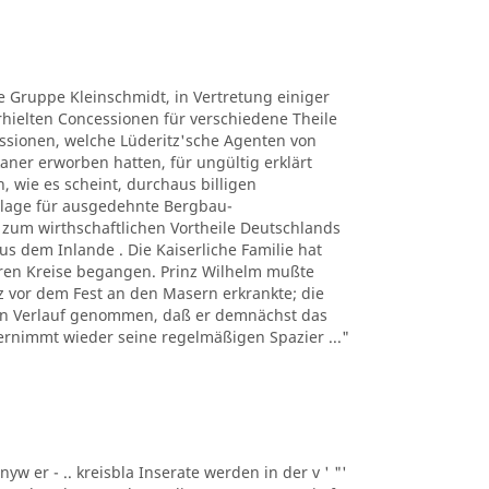
ie Gruppe Kleinschmidt, in Vertretung einiger
ielten Concessionen für verschiedene Theile
ssionen, welche Lüderitz'sche Agenten von
ner erworben hatten, für ungültig erklärt
, wie es scheint, durchaus billigen
lage für ausgedehnte Bergbau-
um wirthschaftlichen Vortheile Deutschlands
s dem Inlande . Die Kaiserliche Familie hat
eren Kreise begangen. Prinz Wilhelm mußte
urz vor dem Fest an den Masern erkrankte; die
den Verlauf genommen, daß er demnächst das
ernimmt wieder seine regelmäßigen Spazier ..."
nyw er - .. kreisbla Inserate werden in der v ' "'