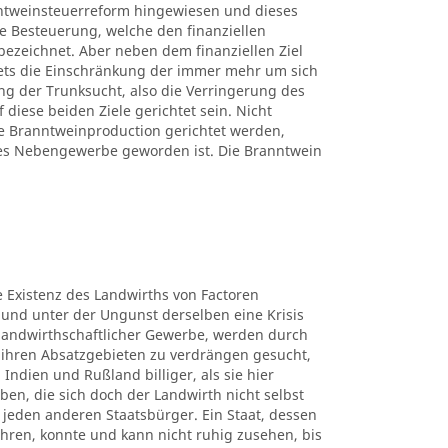
ntweinsteuerreform hingewiesen und dieses
ne Besteuerung, welche den finanziellen
bezeichnet. Aber neben dem finanziellen Ziel
tets die Einschränkung der immer mehr um sich
g der Trunksucht, also die Verringerung des
iese beiden Ziele gerichtet sein. Nicht
 Branntweinproduction gerichtet werden,
hes Nebengewerbe geworden ist. Die Branntwein
ie Existenz des Landwirths von Factoren
 und unter der Ungunst derselben eine Krisis
e landwirthschaftlicher Gewerbe, werden durch
ihren Absatzgebieten zu verdrängen gesucht,
 Indien und Rußland billiger, als sie hier
en, die sich doch der Landwirth nicht selbst
für jeden anderen Staatsbürger. Ein Staat, dessen
hren, konnte und kann nicht ruhig zusehen, bis