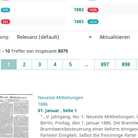
1882
550
1035
1883
551
1314
Aktualisieren
rung:
1 - 10
Treffer von insgesamt
8979
(current)
1
2
3
4
5
...
897
898
Neueste Mitteilungen
1886
01. Januar , Seite 1
"...V. Jahrgang. No. 1. Neueste Mittheilungen. 
Berlin, Freitag, den 1. Januar 1886. Die Brann
Branntweinbesteuerung einer Reform dringend b
Parteien Einigkeit. Selbst die freisinnige Part