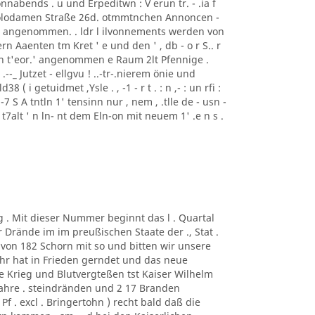
nabends . u und Erpeditwn : V erun tr. - .ia f
i Polodamen Straße 26d. otmmtnchen Annoncen -
ise angenommen. . ldr l ilvonnements werden von
rn Aaenten tm Kret ' e und den ' , db - o r S.. r
ren t'eor.' angenommen e Raum 2lt Pfennige .
: ) .--_ Jutzet - ellgvu ! ..-tr-.nierem önie und
8 ( i getuidmet ,Ysle . , -1 - r t . : n ,- : un rfi :
"' . , -7 S A tntln 1' tensinn nur , nem , .tlle de - usn -
nlr t7alt ' n ln- nt dem Eln-on mit neuem 1' .e n s .
g . Mit dieser Nummer beginnt das l . Quartal
r Drände im im preußischen Staate der ., Stat .
von 182 Schorn mit so und bitten wir unsere
ahr hat in Frieden gerndet und das neue
ne Krieg und Blutvergteßen tst Kaiser Wilhelm
hre . steindränden und 2 17 Branden
f . excl . Bringertohn ) recht bald daß die