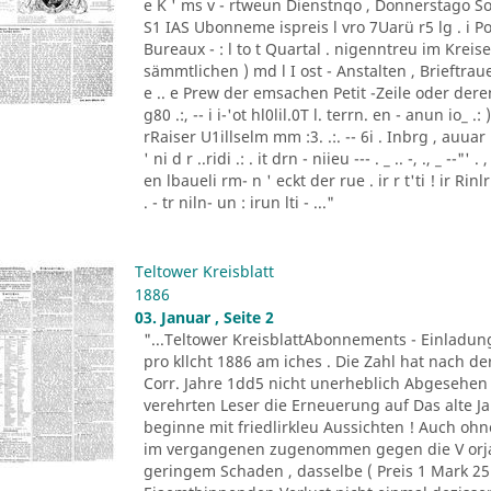
e K ' ms v - rtweun Dienstnqo , Donnerstago Son
S1 IAS Ubonneme ispreis l vro 7Uarü r5 lg . 
Bureaux - : l to t Quartal . nigenntreu im Kre
sämmtlichen ) md l I ost - Anstalten , Brieftraue
e .. e Prew der emsachen Petit -Zeile oder de
g80 .:, -- i i-'ot hl0lil.0T l. terrn. en - anun io_ .
rRaiser U1illselm mm :3. .:. -- 6i . Inbrg , auuar ld3
' ni d r ..ridi .: . it drn - niieu --- . _ .. -, ., _ --
en lbaueli rm- n ' eckt der rue . ir r t'ti ! ir Ri
. - tr niln- un : irun lti - ..."
Teltower Kreisblatt
1886
03. Januar , Seite 2
"...Teltower KreisblattAbonnements - Einladun
pro kllcht 1886 am iches . Die Zahl hat nach de
Corr. Jahre 1dd5 nicht unerheblich Abgesehen 
verehrten Leser die Erneuerung auf Das alte J
beginne mit friedlirkleu Aussichten ! Auch oh
im vergangenen zugenommen gegen die V orja
geringem Schaden , dasselbe ( Preis 1 Mark 25 P