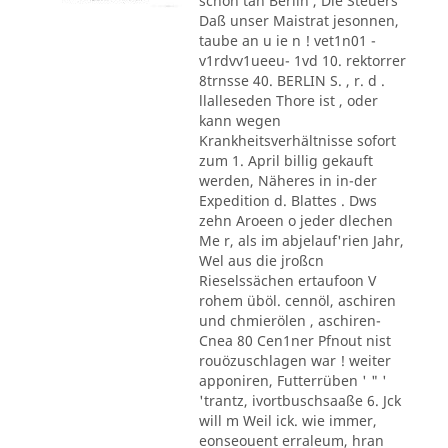
schon tan Berlin , Die Steuers
Daß unser Maistrat jesonnen,
taube an u ie n ! vet1n01 -
v1rdvv1ueeu- 1vd 10. rektorrer
8trnsse 40. BERLIN S. , r. d .
llalleseden Thore ist , oder
kann wegen
Krankheitsverhältnisse sofort
zum 1. April billig gekauft
werden, Näheres in in-der
Expedition d. Blattes . Dws
zehn Aroeen o jeder dlechen
Me r, als im abjelauf'rien Jahr,
Wel aus die jroßcn
Rieselssächen ertaufoon V
rohem üböl. cennöl, aschiren
und chmierölen , aschiren-
Cnea 80 Cen1ner Pfnout nist
rouözuschlagen war ! weiter
apponiren, Futterrüben ' " '
'trantz, ivortbuschsaaße 6. Jck
will m Weil ick. wie immer,
eonseouent erraleum, hran