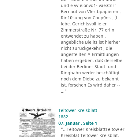
und e vv'e:onvd1- väe:Cnrr
Bernaut von VIertbpapieren .
Rin10sung von Coup0ns . (l-
lebe, Gerichtsvoll ie er
Zimmerstraße Nr. 77 erlin.
entwendet zu haben .
angebliche Bielitz ist hierher
nicht zurückgekehrt ; die
angestellten * Ermittlungen
haben ergeben, daß derselbe
bei der Berliner Stadt- und
Ringbahn weder beschäftigt
noch dem Diebe zu bekannt
ist. forschen Es wird daher --
..."
Teltower Kreisblatt
1882
07. Januar , Seite 1
"...Teltower KreisblattTeltow er
Kreisblat Teltower Kreisblat.