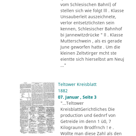
vom Schlesischen Bahnl) of
stellen sich wie folgt lll . Klasse
Unsauberleit auszeichnete,
verlor entsetztichsten sein
kennen, Schlesischer Bahnhof
bi Jannewitzdrücke " ll . Klasse
Mutterschwein , als es gerade
June geworfen hatte . Um die
kleinen Zeltvtirger mcht ste
eientte sich hierselbst am Neuj
..."
Teltower Kreisblatt
1882
07. Januar , Seite 3
"...Teltower
KreisblattGerichtliches Die
production und 6ednrf von
Getreide im denn 1 ü0, 7
Kilograunn Brodfrnch ! e .
Wollte man diese Zahl als den