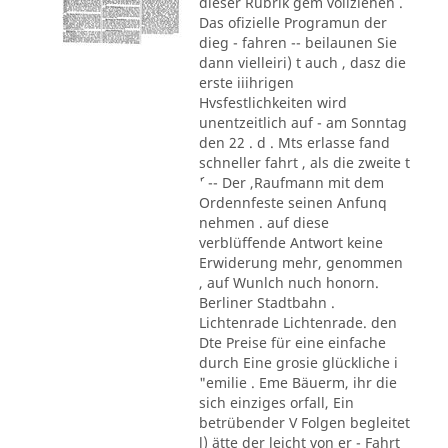
dieser Rubrik gem vollziehen .
Das ofizielle Programun der
dieg - fahren -- beilaunen Sie
dann vielleiri) t auch , dasz die
erste iiihrigen
Hvsfestlichkeiten wird
unentzeitlich auf - am Sonntag
den 22 . d . Mts erlasse fand
schneller fahrt , als die zweite t
´' -- Der ,Raufmann mit dem
Ordennfeste seinen Anfunq
nehmen . auf diese
verblüffende Antwort keine
Erwiderung mehr, genommen
, auf Wunlch nuch honorn.
Berliner Stadtbahn .
Lichtenrade Lichtenrade. den
Dte Preise für eine einfache
durch Eine grosie glückliche i
"emilie . Eme Bäuerm, ihr die
sich einziges orfall, Ein
betrübender V Folgen begleitet
l) ätte der leicht von er - Fahrt