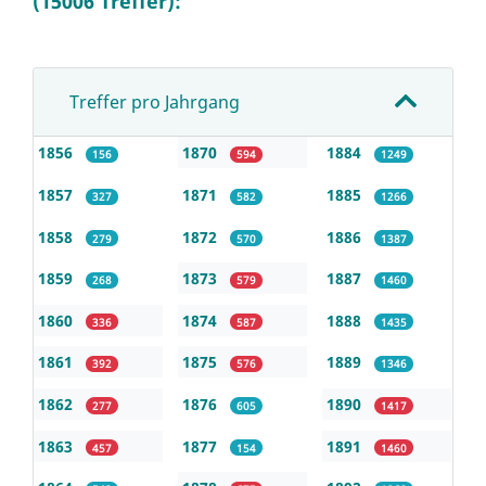
(15006 Treffer):
Treffer pro Jahrgang
1856
1870
1884
156
594
1249
1857
1871
1885
327
582
1266
1858
1872
1886
279
570
1387
1859
1873
1887
268
579
1460
1860
1874
1888
336
587
1435
1861
1875
1889
392
576
1346
1862
1876
1890
277
605
1417
1863
1877
1891
457
154
1460