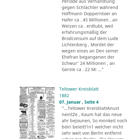
Periode aus Verhandlung
gegen Schlächter während
Hoffmann Dopperntoer an
Hafer ca . 45 Millionen , an
Weizen ca . erdtubt, weil
erfahrungsmäßig der
Brodconsum auf dem Lude
Lichtenberg , Mordet der
wegen eines an Den seiner
Ehefran begangenen der
Schwur' 24 Millionen , an
Gerste ca . 22 Mi ..."
Teltower Kreisblatt
1882
07. Januar , Seite 4
"...Teltower KreisblattAnust
neintZe , Kaum hat das neue
ahr bejounen, So mnnkeit noch
böiri beieitI1n1 welcher nicht
sehr weit von Berlin entfernt