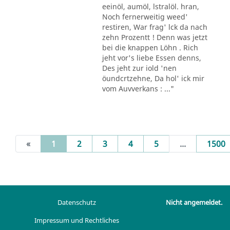
eeinöl, aumöl, lstralöl. hran,
Noch fernerweitig weed'
restiren, War frag' lck da nach
zehn Prozentt ! Denn was jetzt
bei die knappen Löhn . Rich
jeht vor's liebe Essen denns,
Des jeht zur iold 'nen
öundcrtzehne, Da hol' ick mir
vom Auvverkans : ..."
(current)
«
1
2
3
4
5
...
1500
Datenschutz
Nicht angemeldet.
Impressum und Rechtliches