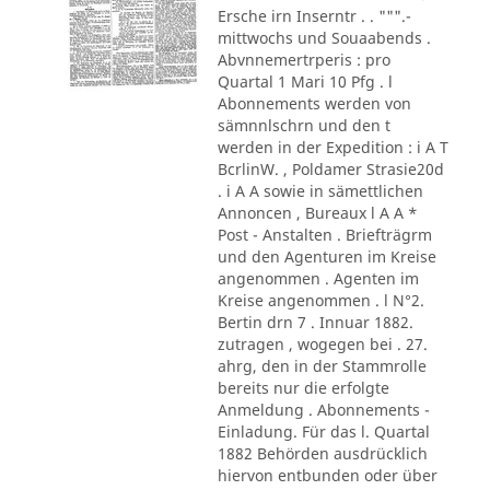
Ersche irn Inserntr . . """.-
mittwochs und Souaabends .
Abvnnemertrperis : pro
Quartal 1 Mari 10 Pfg . l
Abonnements werden von
sämnnlschrn und den t
werden in der Expedition : i A T
BcrlinW. , Poldamer Strasie20d
. i A A sowie in sämettlichen
Annoncen , Bureaux l A A *
Post - Anstalten . Briefträgrm
und den Agenturen im Kreise
angenommen . Agenten im
Kreise angenommen . l N°2.
Bertin drn 7 . Innuar 1882.
zutragen , wogegen bei . 27.
ahrg, den in der Stammrolle
bereits nur die erfolgte
Anmeldung . Abonnements -
Einladung. Für das l. Quartal
1882 Behörden ausdrücklich
hiervon entbunden oder über