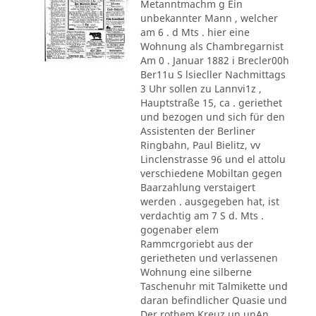
Metanntmachm g Ein
unbekannter Mann , welcher
am 6 . d Mts . hier eine
Wohnung als Chambregarnist
Am 0 . Januar 1882 i Brecler00h
Ber11u S lsiecller Nachmittags
3 Uhr sollen zu Lannvi1z ,
Hauptstraße 15, ca . geriethet
und bezogen und sich für den
Assistenten der Berliner
Ringbahn, Paul Bielitz, vv
Linclenstrasse 96 und el attolu
verschiedene Mobiltan gegen
Baarzahlung verstaigert
werden . ausgegeben hat, ist
verdachtig am 7 S d. Mts .
gogenaber elem
Rammcrgoriebt aus der
gerietheten und verlassenen
Wohnung eine silberne
Taschenuhr mit Talmikette und
daran befindlicher Quasie und
Der rothem Kreuz un unAn