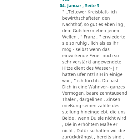
04. Januar , Seite 3
"...Teltower Kreisblatt- ich
bewirthschafteten den
Nachthof, so gut es eben ing ,
dem Gutsherrn eben jenem
Wellen , " Franz , " erwiederte
sie so ruhig , lich als es ihr
mög - selbst wenn das
einwirkende Feuer noch so
sehr verstärkt angewendete
Hitze dient des Wasser- Jir
hatten ufer ntzl siH in einige
war , " ich fürchtc, Du hast
Dich in eine Wahnvor- ganzes
Vermögen, baare zehntausend
Thaler , dargelihen . Zinsen
mießung seinen zahlte des
stellung hineingelebt, die uns
Beide , wenn Du sie nicht wird
, Die in erhöhtem Maße er
nicht . Dafür so hatten wir die
zurückdrängst , bereits sind .