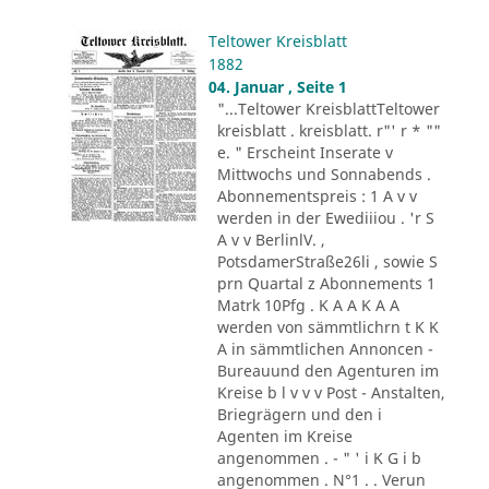
Teltower Kreisblatt
1882
04. Januar , Seite 1
"...Teltower KreisblattTeltower
kreisblatt . kreisblatt. r"' r * ""
e. " Erscheint Inserate v
Mittwochs und Sonnabends .
Abonnementspreis : 1 A v v
werden in der Ewediiiou . 'r S
A v v BerlinlV. ,
PotsdamerStraße26li , sowie S
prn Quartal z Abonnements 1
Matrk 10Pfg . K A A K A A
werden von sämmtlichrn t K K
A in sämmtlichen Annoncen -
Bureauund den Agenturen im
Kreise b l v v v Post - Anstalten,
Briegrägern und den i
Agenten im Kreise
angenommen . - " ' i K G i b
angenommen . N°1 . . Verun