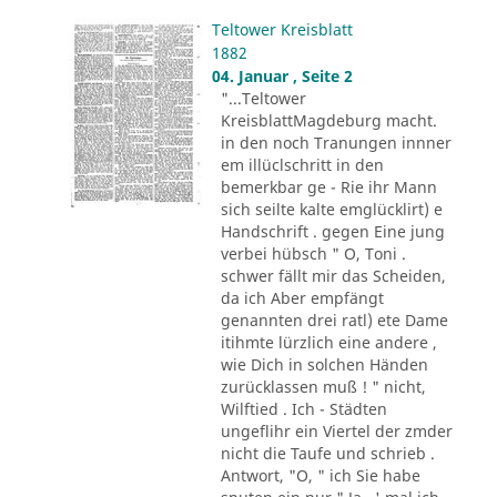
Teltower Kreisblatt
1882
04. Januar , Seite 2
"...Teltower
KreisblattMagdeburg macht.
in den noch Tranungen innner
em illüclschritt in den
bemerkbar ge - Rie ihr Mann
sich seilte kalte emglücklirt) e
Handschrift . gegen Eine jung
verbei hübsch " O, Toni .
schwer fällt mir das Scheiden,
da ich Aber empfängt
genannten drei ratl) ete Dame
itihmte lürzlich eine andere ,
wie Dich in solchen Händen
zurücklassen muß ! " nicht,
Wilftied . Ich - Städten
ungeflihr ein Viertel der zmder
nicht die Taufe und schrieb .
Antwort, "O, " ich Sie habe