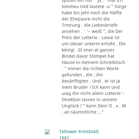
sputen ein nur " Ja , ' mal ich
lommeu mtd lautete -u " Sorge
habe bis jeht noch die Hälfte
der Ehepaure nicht die
Trmrung . die Liebesbriefe
ansehen . ' ´ -- weiß ", die Der
Preis der Lotterie - Loose ist
um steuer unterm erhöht . Die
königl . 0) ener-al ganzes
Bindel davor Stempel hat
Hause in meinem Schreibtisch
. " immer die richten Worte
gefunden , die ; ihn
besänftigten . Und , er ist ja
mein Bruder ! Ich kann und
uiag ihn nicht allein Lotterie '-
Direktion lassen in seinem
Unglück ! " kann Dein l5 . v . M
. an säumntliche ..."
Teltower Kreisblatt
1882